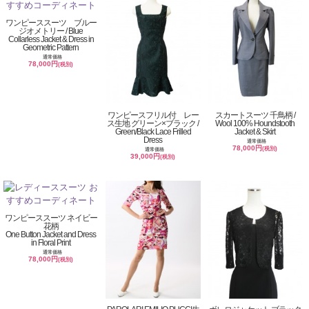
ワンピーススーツ ブルー
ジオメトリー / Blue
Collarless Jacket & Dress in
Geometric Pattern
通常価格
78,000円
(税別)
ワンピースフリル付 レー
スカートスーツ 千鳥柄 /
ス生地 グリーン×ブラック /
Wool 100% Houndstooth
Green/Black Lace Frilled
Jacket & Skirt
Dress
通常価格
78,000円
(税別)
通常価格
39,000円
(税別)
ワンピーススーツ ネイビー
花柄
One Button Jacket and Dress
in Floral Print
通常価格
78,000円
(税別)