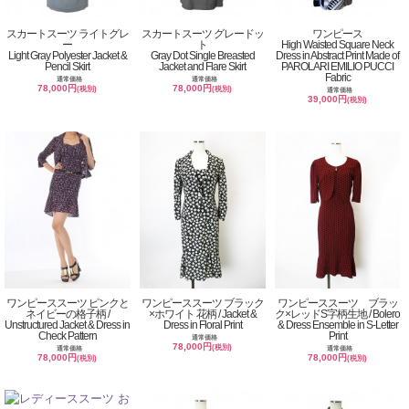
スカートスーツ ライトグレ
スカートスーツ グレードッ
ワンピース
ー
ト
High Waisted Square Neck
Light Gray Polyester Jacket &
Gray Dot Single Breasted
Dress in Abstract Print Made of
Pencil Skirt
Jacket and Flare Skirt
PAROLARI EMILIO PUCCI
Fabric
通常価格
通常価格
78,000円
78,000円
(税別)
(税別)
通常価格
39,000円
(税別)
ワンピーススーツ ピンクと
ワンピーススーツ ブラック
ワンピーススーツ ブラッ
ネイビーの格子柄 /
×ホワイト 花柄 / Jacket &
ク×レッドS字柄生地 / Bolero
Unstructured Jacket & Dress in
Dress in Floral Print
& Dress Ensemble in S-Letter
Check Pattern
Print
通常価格
78,000円
(税別)
通常価格
通常価格
78,000円
78,000円
(税別)
(税別)