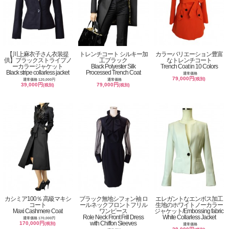
【川上麻衣子さん衣装提
トレンチコート シルキー加
カラーバリエーション豊富
供】ブラックストライプノ
工ブラック
なトレンチコート
ーカラージャケット
Black Polyester Silk
Trench Coat in 10 Colors
Black stripe collarless jacket
Processed Trench Coat
通常価格
79,000円
(税別)
通常価格 120,000円
通常価格
39,000円
79,000円
(税別)
(税別)
カシミア100％ 高級マキシ
ブラック無地シフォン袖 ロ
エレガントなエンボス加工
コート
ールネックフロントフリル
生地のホワイトノーカラー
Maxi Cashmere Coat
ワンピース
ジャケット/Embossing fabric
Role Neck Front Frill Dress
White Collarless Jacket
通常価格 170,000円
with Chiffon Sleeves
170,000円
(税別)
通常価格