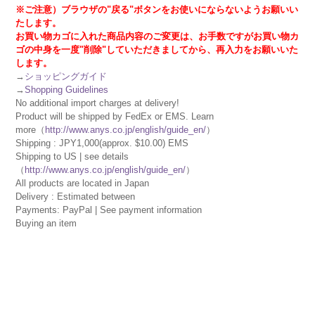
※ご注意）ブラウザの"戻る"ボタンをお使いにならないようお願いい
たします。
お買い物カゴに入れた商品内容のご変更は、お手数ですがお買い物カ
ゴの中身を一度"削除"していただきましてから、再入力をお願いいた
します。
→
ショッピングガイド
→
Shopping Guidelines
No additional import charges at delivery!
Product will be shipped by FedEx or EMS. Learn
more（
http://www.anys.co.jp/english/guide_en/
）
Shipping : JPY1,000(approx. $10.00) EMS
Shipping to US | see details
（
http://www.anys.co.jp/english/guide_en/
）
All products are located in Japan
Delivery : Estimated between
Payments: PayPal | See payment information
Buying an item