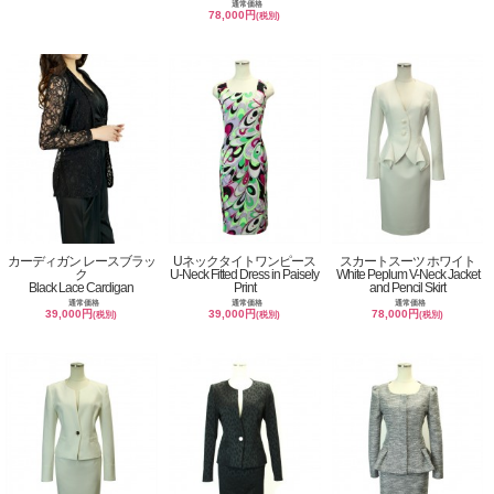
通常価格
78,000円
(税別)
カーディガン レースブラッ
Uネックタイトワンピース
スカートスーツ ホワイト
ク
U-Neck Fitted Dress in Paisely
White Peplum V-Neck Jacket
Black Lace Cardigan
Print
and Pencil Skirt
通常価格
通常価格
通常価格
39,000円
39,000円
78,000円
(税別)
(税別)
(税別)