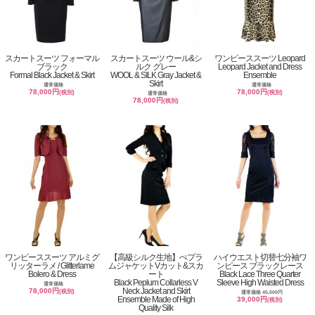
スカートスーツ フォーマル
スカートスーツ ウール&シ
ワンピーススーツ Leopard
ブラック
ルク グレー
Leopard Jacket and Dress
Formal Black Jacket & Skirt
WOOL & SILK Gray Jacket &
Ensemble
Skirt
通常価格
通常価格
78,000円
78,000円
(税別)
(税別)
通常価格
78,000円
(税別)
ワンピーススーツ アルミグ
【高級シルク生地】ぺプラ
ハイウエスト切替七分袖ワ
リッターラメ / Glitterlame
ムジャケットVカット&スカ
ンピース ブラックレース
Bolero & Dress
ート
Black Lace Three Quarter
Black Peplum Collarless V
Sleeve High Waisted Dress
通常価格
Neck Jacket and Skirt
78,000円
(税別)
通常価格 45,000円
Ensemble Made of High
39,000円
(税別)
Quality Silk