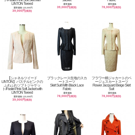
ト/Pastel Pink Soft Skirt with
Jacket
Fabric
LINTON Tweed
通常価格
通常価格
39,000円
78,000円
(税別)
(税別)
通常価格 120,000円
39,000円
(税別)
【シャネルツイード
ブラックレース生地のスカ
フラワー柄ジャカートのベ
LINTON】パステルピンクの
ートスーツ
ージュスカートスーツ
ふわふわソフトジャケッ
Skirt Suit With Black Lace
Flower Jacquard Beige Skirt
ト/Pastel Pink Soft Jacket with
Fabric
Suit
LINTON Tweed
通常価格
通常価格
78,000円
78,000円
(税別)
(税別)
通常価格 120,000円
39,000円
(税別)