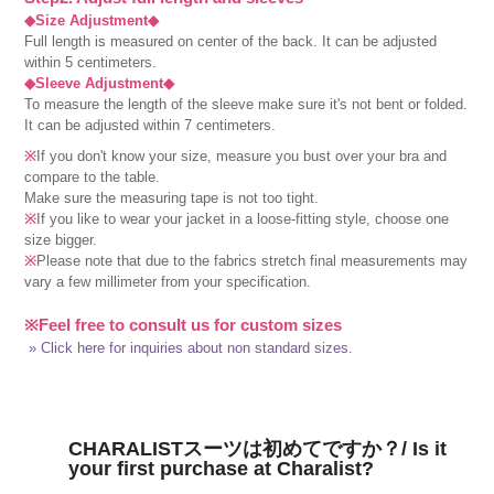
◆Size Adjustment◆
Full length is measured on center of the back. It can be adjusted
within 5 centimeters.
◆Sleeve Adjustment◆
To measure the length of the sleeve make sure it's not bent or folded.
It can be adjusted within 7 centimeters.
※
If you don't know your size, measure you bust over your bra and
compare to the table.
Make sure the measuring tape is not too tight.
※
If you like to wear your jacket in a loose-fitting style, choose one
size bigger.
※
Please note that due to the fabrics stretch final measurements may
vary a few millimeter from your specification.
※Feel free to consult us for custom sizes
» Click here for inquiries about non standard sizes.
CHARALISTスーツは初めてですか？/ Is it
your first purchase at Charalist?