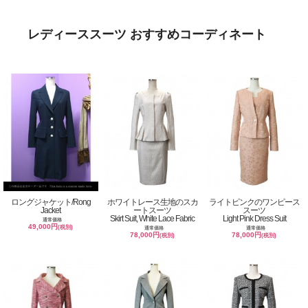
レディーススーツ おすすめコーディネート
ロングジャケット/Rong
ホワイトレース生地のスカ
ライトピンクのワンピース
Jacket
ートスーツ
スーツ
Skirt Suit, White Lace Fabric
Light Pink Dress Suit
通常価格
49,000円
(税別)
通常価格
通常価格
78,000円
78,000円
(税別)
(税別)