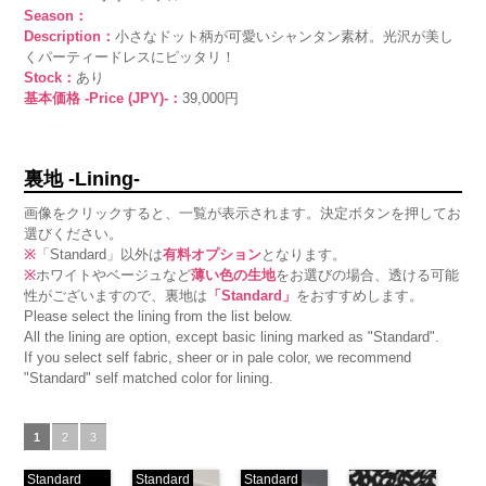
Season：
Description：
小さなドット柄が可愛いシャンタン素材。光沢が美し
くパーティードレスにピッタリ！
Stock：
あり
基本価格 -Price (JPY)-：
39,000円
裏地 -Lining-
画像をクリックすると、一覧が表示されます。決定ボタンを押してお
選びください。
※
「Standard」以外は
有料オプション
となります。
※
ホワイトやベージュなど
薄い色の生地
をお選びの場合、透ける可能
性がございますので、裏地は
「Standard」
をおすすめします。
Please select the lining from the list below.
All the lining are option, except basic lining marked as "Standard".
If you select self fabric, sheer or in pale color, we recommend
"Standard" self matched color for lining.
1
2
3
Standard
Standard
Standard