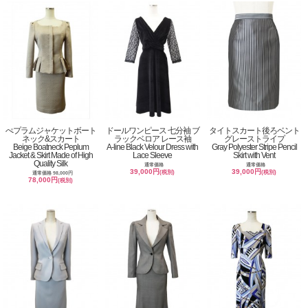
ぺプラムジャケットボート
ドールワンピース 七分袖 ブ
タイトスカート後ろベント
ネック&スカート
ラックベロア レース袖
グレーストライプ
Beige Boatneck Peplum
A-line Black Velour Dress with
Gray Polyester Stripe Pencil
Jacket & Skirt Made of High
Lace Sleeve
Skirt with Vent
Quality Silk
通常価格
通常価格
39,000円
39,000円
(税別)
(税別)
通常価格 98,000円
78,000円
(税別)