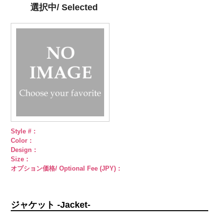
4000
シルバー
蝶
ゴールド
蝶
PWS22-G09
選択中/ Selected
柄
大ボタン
柄
大ボタン
ブラック
ラ
直径23mm／
直径23mm／
インストーン
小ボタン直径
小ボタン直径
花
大ボタン
18mm
4000
18mm
4000
直径23mm／
小ボタン直径
18mm
4000
Style #：
Color：
Design：
Size：
オプション価格/ Optional Fee (JPY)：
ジャケット -Jacket-