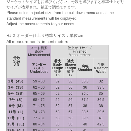
ジャケットサイズをお選びください。号数を選びますと標準仕上がり
サイズが表示され、補正で調整できます。
Please select a jacket size from the pull-down menu and all the
standard measurements will be displayed.
Adjust the measurements to your needs.
RJ-2 オーダー仕上り標準サイズ：単位cm
All measurements: in centimeters
ヌード目安
仕上がりサイズ
Body
Finished
Measurement
Measurement
号数
着丈
袖丈
Size
アンダー
Body
Sleeve
半胴
AR
肩幅
バスト
Length
Length
a Half of
Shoulder
Underbust
補正
補正
Waist
±5
±7
1号（4S）
59～63
52
56
35.5
32
3号（3S）
62～66
52
56
36
33.5
5号（SS）
65～69
52
56
36.5
35
7号（S）
68～72
52
56
37.5
36.5
9号（M）
71～75
52
57
38
38
11号（L）
74～78
53
57
38.5
39.5
13号（LL）
77～81
53
58
39.5
41
15号（3L）
80～84
53
58
40
42.5
17号（4L）
83～87
54
59
41
44