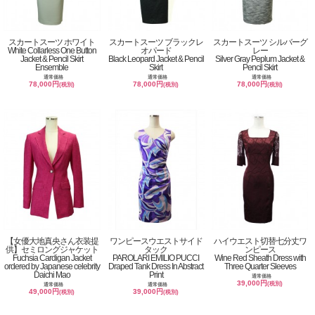
スカートスーツ ホワイト
スカートスーツ ブラックレ
スカートスーツ シルバーグ
White Collarless One Button
オパード
レー
Jacket & Pencil Skirt
Black Leopard Jacket & Pencil
Silver Gray Peplum Jacket &
Ensemble
Skirt
Pencil Skirt
通常価格
通常価格
通常価格
78,000円
78,000円
78,000円
(税別)
(税別)
(税別)
【女優大地真央さん衣装提
ワンピースウエストサイド
ハイウエスト切替七分丈ワ
供】セミロングジャケット
タック
ンピース
Fuchsia Cardigan Jacket
PAROLARI EMILIO PUCCI
Wine Red Sheath Dress with
ordered by Japanese celebrity
Draped Tank Dress In Abstract
Three Quarter Sleeves
Daichi Mao
Print
通常価格
39,000円
(税別)
通常価格
通常価格
49,000円
39,000円
(税別)
(税別)