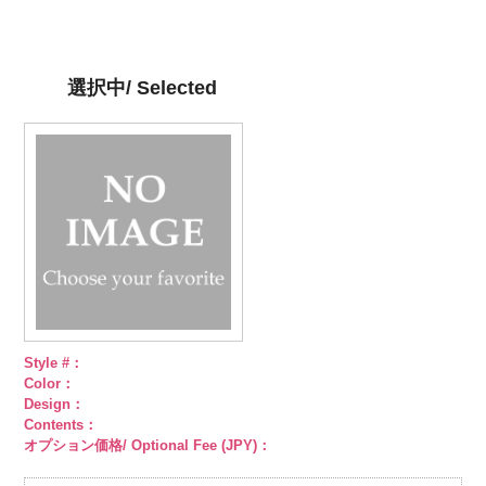
ット柄ストラ
http://www.anys.co.jp/wp-
ト柄ストライ
http://www.anys.co.jp/wp-
ット柄ストラ
http://www.anys.co.jp/wp-
柄ストライプ
イプ
content/uploads/2013/05/ak105-
キュプ
プ
content/uploads/2013/05/ak105-
キュプラ
イプ
content/uploads/2013/05/ak105-
キュプ
キュプラ
ラ100％
59.jpg
100％
58.jpg
ラ100％
57.jpg
100％
DOLCELABY、
AK105-59
グ
DOLCELABY、
AK105-58
グ
DOLCELABY、
AK105-57
ネ
DOLCELABY、
選択中/ Selected
FairyRose
レー
ペイズ
FairyRose
リーン
ペイ
FairyRose
イビー
ペイ
FairyRose
6000
リー柄
キュ
6000
ズリー柄
キ
6000
ズリー柄
キ
6000
プラ100％
ュプラ100％
ュプラ100％
DOLCELABY、
DOLCELABY、
DOLCELABY、
FairyRose
FairyRose
FairyRose
6000
6000
6000
Style #：
Color：
Design：
Contents：
オプション価格/ Optional Fee (JPY)：