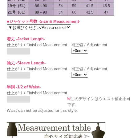
19号（5L）
86～90
54
59
41.5
45.5
21号（6L）
89～93
54
60
42.5
47
■ジャケット号数 -Size & Measurement-
着丈 -Jacket Length-
仕上がり / Finished Measurement
補正値 / Adjustment
袖丈 -Sleeve Length-
仕上がり / Finished Measurement
補正値 / Adjustment
半胴 -1/2 of Waist-
仕上がり / Finished Measurement
※
このデザインはウエスト補正不可
です。
Waist can not be adjusted for this style.