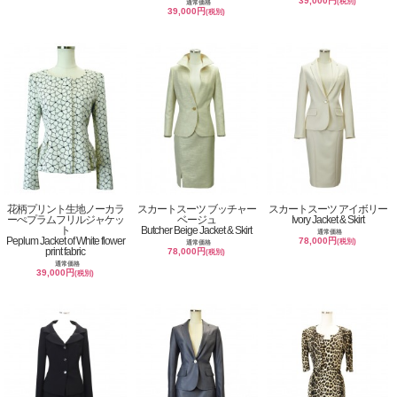
39,000円
(税別)
通常価格
39,000円
(税別)
花柄プリント生地ノーカラ
スカートスーツ ブッチャー
スカートスーツ アイボリー
ーぺプラムフリルジャケッ
ベージュ
Ivory Jacket & Skirt
ト
Butcher Beige Jacket & Skirt
通常価格
Peplum Jacket of White flower
78,000円
(税別)
通常価格
print fabric
78,000円
(税別)
通常価格
39,000円
(税別)