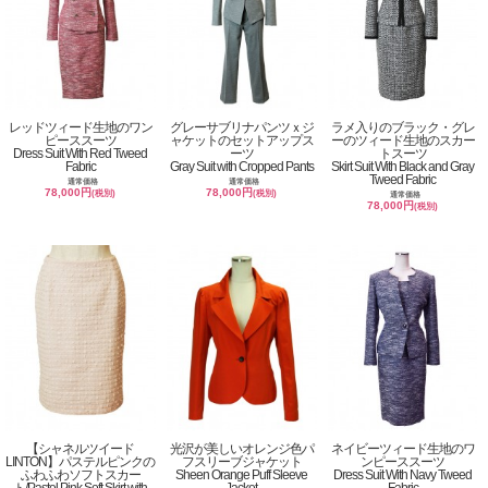
レッドツィード生地のワン
グレーサブリナパンツｘジ
ラメ入りのブラック・グレ
ピーススーツ
ャケットのセットアップス
ーのツィード生地のスカー
Dress Suit With Red Tweed
ーツ
トスーツ
Fabric
Gray Suit with Cropped Pants
Skirt Suit With Black and Gray
Tweed Fabric
通常価格
通常価格
78,000円
78,000円
(税別)
(税別)
通常価格
78,000円
(税別)
【シャネルツイード
光沢が美しいオレンジ色パ
ネイビーツィード生地のワ
LINTON】パステルピンクの
フスリーブジャケット
ンピーススーツ
ふわふわソフトスカー
Sheen Orange Puff Sleeve
Dress Suit With Navy Tweed