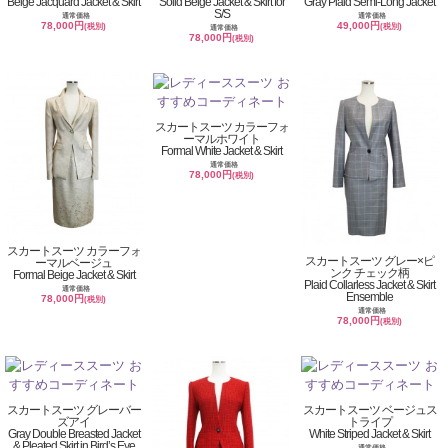
Beige Jacquard Jacket & Skirt
Solid Beige Jacket & Skirt for
Gray Plaid Semi-Long Jacket
S/S
通常価格
通常価格
78,000円
49,000円
(税別)
(税別)
通常価格
78,000円
(税別)
スカートスーツ カラーフォ
ーマルホワイト
Formal White Jacket & Skirt
通常価格
78,000円
(税別)
スカートスーツ カラーフォ
スカートスーツ グレー×ピ
ーマルベージュ
ンク チェック柄
Formal Beige Jacket & Skirt
Plaid Collarless Jacket & Skirt
通常価格
Ensemble
78,000円
(税別)
通常価格
78,000円
(税別)
スカートスーツ グレーバー
スカートスーツ ベージュス
ズアイ
トライプ
Gray Double Breasted Jacket
White Striped Jacket & Skirt
& Pleated Skirt in Bird’s Eye
通常価格