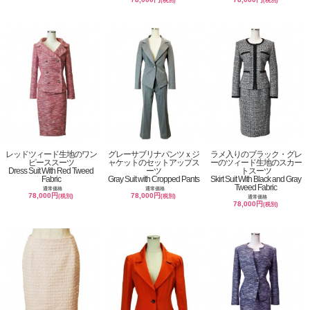
(税別)
(税別)
レッドツィード生地のワン
グレーサブリナパンツｘジ
ラメ入りのブラック・グレ
ピーススーツ
ャケットのセットアップス
ーのツィード生地のスカー
Dress Suit With Red Tweed
ーツ
トスーツ
Fabric
Gray Suit with Cropped Pants
Skirt Suit With Black and Gray
Tweed Fabric
通常価格
通常価格
78,000円
78,000円
(税別)
(税別)
通常価格
78,000円
(税別)