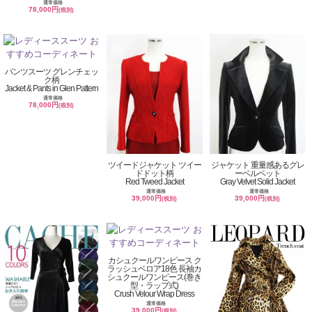
通常価格
78,000円
(税別)
パンツスーツ グレンチェッ
ク柄
Jacket & Pants in Glen Pattern
通常価格
78,000円
(税別)
ツイードジャケット ツイー
ジャケット 重量感あるグレ
ドドット柄
ーベルベット
Red Tweed Jacket
Gray Velvet Solid Jacket
通常価格
通常価格
39,000円
39,000円
(税別)
(税別)
カシュクールワンピース ク
ラッシュベロア18色 長袖カ
シュクールワンピース(巻き
型・ラップ式)
Crush Velour Wrap Dress
通常価格
39,000円
(税別)