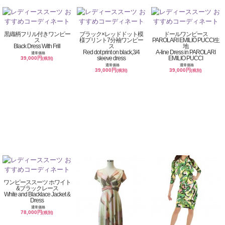
黒織柄フリル付きワンピー
ブラック×レッドドット模
ドールワンピース
ス
様プリント7分袖ワンピー
PAROLARI EMILIO PUCCI生
Black Dress With Frill
ス
地
Red dot print on black,3/4
A-line Dress in PAROLARI
通常価格
sleeve dress
EMILIO PUCCI
39,000円
(税別)
通常価格
通常価格
39,000円
39,000円
(税別)
(税別)
ワンピーススーツ ホワイト
&ブラックレース
White and Blacklace Jacket &
Dress
通常価格
78,000円
(税別)