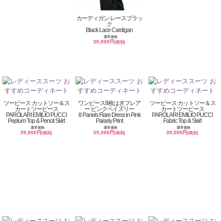
カーディガン レースブラッ
ク
Black Lace Cardigan
通常価格
39,000円
(税別)
ツーピース カットソー＆ス
ワンピース8枚はぎフレア
ツーピース カットソー＆ス
カートツーピース
ー ピンクペイズリー
カートツーピース
PAROLARI EMILIO PUCCI
8 Panels Flare Dress in Pink
PAROLARI EMILIO PUCCI
Peplum Top & Pencil Skirt
Paisely Print
Fabric Top & Skirt
通常価格
通常価格
通常価格
39,000円
39,000円
39,000円
(税別)
(税別)
(税別)