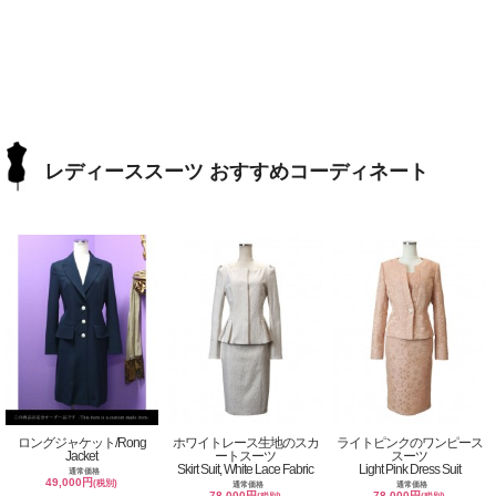
レディーススーツ おすすめコーディネート
ロングジャケット/Rong
ホワイトレース生地のスカ
ライトピンクのワンピース
Jacket
ートスーツ
スーツ
Skirt Suit, White Lace Fabric
Light Pink Dress Suit
通常価格
49,000円
(税別)
通常価格
通常価格
78,000円
78,000円