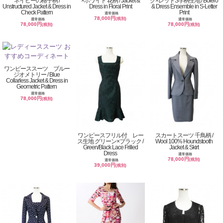
ネイビーの格子柄 /
×ホワイト 花柄 / Jacket &
ク×レッドS字柄生地 / Bolero
Unstructured Jacket & Dress in
Dress in Floral Print
& Dress Ensemble in S-Letter
Check Pattern
Print
通常価格
78,000円
(税別)
通常価格
通常価格
78,000円
78,000円
(税別)
(税別)
ワンピーススーツ ブルー
ジオメトリー / Blue
Collarless Jacket & Dress in
Geometric Pattern
通常価格
78,000円
(税別)
ワンピースフリル付 レー
スカートスーツ 千鳥柄 /
ス生地 グリーン×ブラック /
Wool 100% Houndstooth
Green/Black Lace Frilled
Jacket & Skirt
Dress
通常価格
78,000円
(税別)
通常価格
39,000円
(税別)