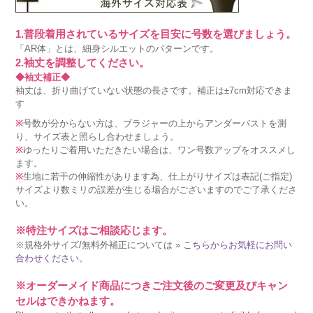
1.普段着用されているサイズを目安に号数を選びましょう。
「AR体」とは、細身シルエットのパターンです。
2.袖丈を調整してください。
◆袖丈補正◆
袖丈は、折り曲げていない状態の長さです。補正は±7cm対応できま
す
※
号数が分からない方は、ブラジャーの上からアンダーバストを測
り、サイズ表と照らし合わせましょう。
※
ゆったりご着用いただきたい場合は、ワン号数アップをオススメし
ます。
※
生地に若干の伸縮性があります為、仕上がりサイズは表記(ご指定)
サイズより数ミリの誤差が生じる場合がございますのでご了承くださ
い。
※特注サイズはご相談応じます。
※規格外サイズ/無料外補正については »
こちらからお気軽にお問い
合わせください。
※オーダーメイド商品につきご注文後のご変更及びキャン
セルはできかねます。