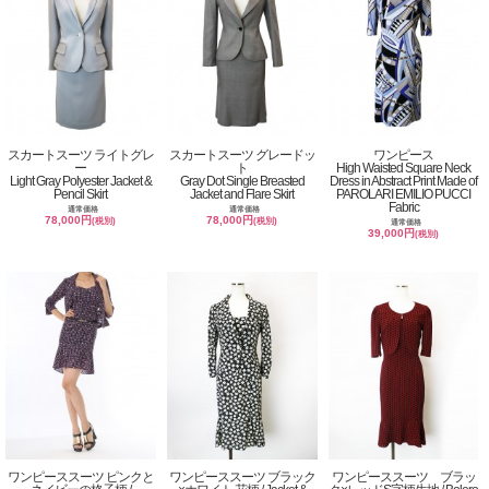
スカートスーツ ライトグレ
スカートスーツ グレードッ
ワンピース
ー
ト
High Waisted Square Neck
Light Gray Polyester Jacket &
Gray Dot Single Breasted
Dress in Abstract Print Made of
Pencil Skirt
Jacket and Flare Skirt
PAROLARI EMILIO PUCCI
Fabric
通常価格
通常価格
78,000円
78,000円
(税別)
(税別)
通常価格
39,000円
(税別)
ワンピーススーツ ピンクと
ワンピーススーツ ブラック
ワンピーススーツ ブラッ