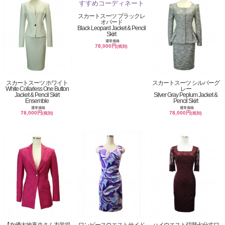
スカートスーツ ブラックレ
オパード
Black Leopard Jacket & Pencil
Skirt
通常価格
78,000円
(税別)
スカートスーツ ホワイト
スカートスーツ シルバーグ
White Collarless One Button
レー
Jacket & Pencil Skirt
Silver Gray Peplum Jacket &
Ensemble
Pencil Skirt
通常価格
通常価格
78,000円
78,000円
(税別)
(税別)