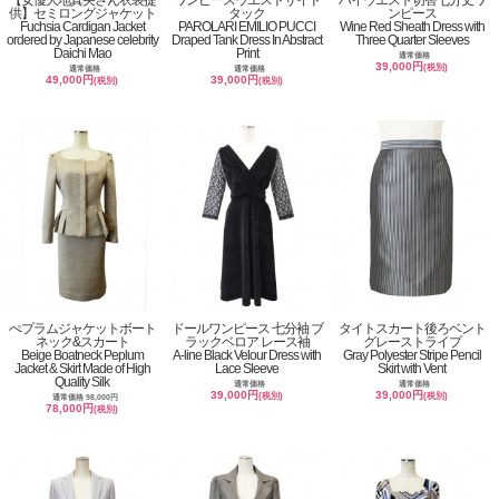
【女優大地真央さん衣装提
ワンピースウエストサイド
ハイウエスト切替七分丈ワ
供】セミロングジャケット
タック
ンピース
Fuchsia Cardigan Jacket
PAROLARI EMILIO PUCCI
Wine Red Sheath Dress with
ordered by Japanese celebrity
Draped Tank Dress In Abstract
Three Quarter Sleeves
Daichi Mao
Print
通常価格
39,000円
(税別)
通常価格
通常価格
49,000円
39,000円
(税別)
(税別)
ぺプラムジャケットボート
ドールワンピース 七分袖 ブ
タイトスカート後ろベント
ネック&スカート
ラックベロア レース袖
グレーストライプ
Beige Boatneck Peplum
A-line Black Velour Dress with
Gray Polyester Stripe Pencil
Jacket & Skirt Made of High
Lace Sleeve
Skirt with Vent
Quality Silk
通常価格
通常価格
39,000円
39,000円
(税別)
(税別)
通常価格 98,000円
78,000円
(税別)