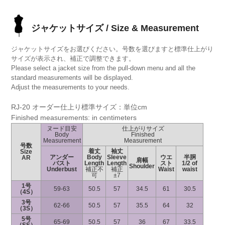
ジャケットサイズ / Size & Measurement
ジャケットサイズをお選びください。号数を選びますと標準仕上がり
サイズが表示され、補正で調整できます。
Please select a jacket size from the pull-down menu and all the
standard measurements will be displayed.
Adjust the measurements to your needs.
RJ-20 オーダー仕上り標準サイズ：単位cm
Finished measurements: in centimeters
ヌード目安
仕上がりサイズ
Body
Finished
Measurement
Measurement
号数
着丈
袖丈
Size
アンダー
Body
Sleeve
ウエ
半胴
AR
肩幅
バスト
Length
Length
スト
1/2 of
Shoulder
Underbust
補正不
補正
Waist
waist
可
±7
1号
59-63
50.5
57
34.5
61
30.5
（4S）
3号
62-66
50.5
57
35.5
64
32
（3S）
5号
65-69
50.5
57
36
67
33.5