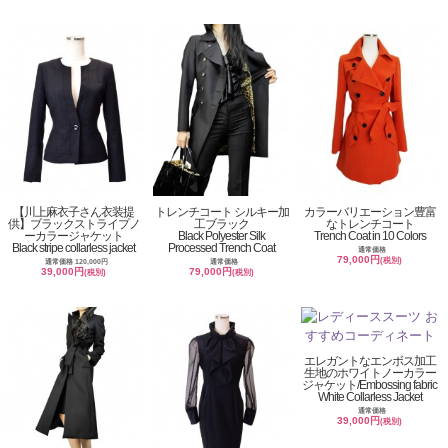
【川上麻衣子さん衣装提
トレンチコート シルキー加
カラーバリエーション豊富
供】ブラックストライプノ
工ブラック
なトレンチコート
ーカラージャケット
Black Polyester Silk
Trench Coat in 10 Colors
Black stripe collarless jacket
Processed Trench Coat
通常価格
79,000円
(税別)
通常価格 120,000円
通常価格
39,000円
79,000円
(税別)
(税別)
エレガントなエンボス加工
生地のホワイトノーカラー
ジャケット/Embossing fabric
White Collarless Jacket
通常価格
39,000円
(税別)