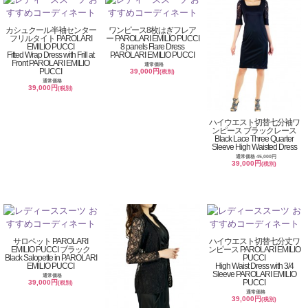
カシュクール半袖センター
ワンピース8枚はぎフレア
フリルタイト PAROLARI
ー PAROLARI EMILIO PUCCI
EMILIO PUCCI
8 panels Flare Dress
Fitted Wrap Dress with Frill at
PAROLARI EMILIO PUCCI
Front PAROLARI EMILIO
通常価格
PUCCI
39,000円
(税別)
通常価格
39,000円
(税別)
ハイウエスト切替七分袖ワ
ンピース ブラックレース
Black Lace Three Quarter
Sleeve High Waisted Dress
通常価格 45,000円
39,000円
(税別)
サロペット PAROLARI
ハイウエスト切替七分丈ワ
EMILIO PUCCI ブラック
ンピース PAROLARI EMILIO
Black Salopette in PAROLARI
PUCCI
EMILIO PUCCI
High Waist Dress with 3/4
Sleeve PAROLARI EMILIO
通常価格
PUCCI
39,000円
(税別)
通常価格
39,000円
(税別)