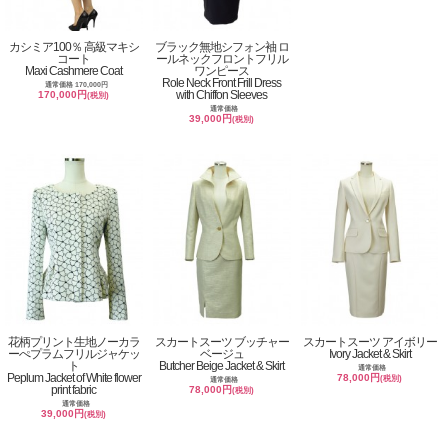
カシミア100％ 高級マキシ
ブラック無地シフォン袖 ロ
コート
ールネックフロントフリル
Maxi Cashmere Coat
ワンピース
Role Neck Front Frill Dress
通常価格 170,000円
with Chiffon Sleeves
170,000円
(税別)
通常価格
39,000円
(税別)
花柄プリント生地ノーカラ
スカートスーツ ブッチャー
スカートスーツ アイボリー
ーぺプラムフリルジャケッ
ベージュ
Ivory Jacket & Skirt
ト
Butcher Beige Jacket & Skirt
通常価格
Peplum Jacket of White flower
78,000円
(税別)
通常価格
print fabric
78,000円
(税別)
通常価格
39,000円
(税別)