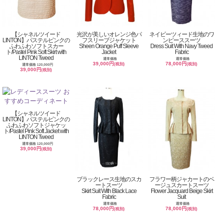
【シャネルツイード
光沢が美しいオレンジ色パ
ネイビーツィード生地のワ
LINTON】パステルピンクの
フスリーブジャケット
ンピーススーツ
ふわふわソフトスカー
Sheen Orange Puff Sleeve
Dress Suit With Navy Tweed
ト/Pastel Pink Soft Skirt with
Jacket
Fabric
LINTON Tweed
通常価格
通常価格
39,000円
78,000円
(税別)
(税別)
通常価格 120,000円
39,000円
(税別)
【シャネルツイード
LINTON】パステルピンクの
ふわふわソフトジャケッ
ト/Pastel Pink Soft Jacket with
LINTON Tweed
通常価格 120,000円
39,000円
(税別)
ブラックレース生地のスカ
フラワー柄ジャカートのベ
ートスーツ
ージュスカートスーツ
Skirt Suit With Black Lace
Flower Jacquard Beige Skirt
Fabric
Suit
通常価格
通常価格
78,000円
78,000円
(税別)
(税別)