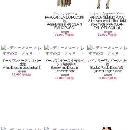
ドールワンピース
ストール付きツーピース
PAROLARI EMILIO PUCCI生
PAROLARI EMILIO PUCCI
地
3 items ensemble: Top, skirt &
A-line Dress in PAROLARI
stole made of PAROLARI
EMILIO PUCCI
EMILIO PUCCI fabric
通常価格
通常価格
39,000円
39,000円
(税別)
(税別)
ドールワンピース レオパー
ドールワンピース 七分袖 ベ
バイカラーワンピース 七分
ド生地
ージュ幾何学柄
袖
A-line Dress in Leopard print
Beige A-line Dress in
Black & Purple Dress With
Geometric print
Quarter Length Sleeve
通常価格
39,000円
(税別)
通常価格
通常価格
39,000円
39,000円
(税別)
(税別)