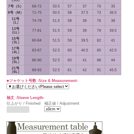
（SS）
7号（S）
68-72
50.5
57
37
70
35
9号（M）
71-75
50.5
58
37.5
73
36.5
11号
74-78
51.5
58
38
76
38
（L）
13号
77-81
51.5
59
39
79
39.5
（LL）
15号
80-84
51.5
59
39.5
82
41
（3L）
17号
83-87
52.5
60
40.5
85
42.5
（4L）
19号
86-90
52.5
60
41
88
44
（5L）
21号
89-93
52.5
61
42
91
45.5
（6L）
■ジャケット号数 -Size & Measurement-
袖丈 -Sleeve Length-
仕上がり / Finished
補正値 / Adjustment