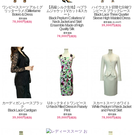
ワンピーススーツ アルミグ
【高級シルク生地】ぺプラ
ハイウエスト切替七分袖ワ
リッターラメ / Glitterlame
ムジャケットVカット&スカ
ンピース ブラックレース
Bolero & Dress
ート
Black Lace Three Quarter
Black Peplum Collarless V
Sleeve High Waisted Dress
通常価格
Neck Jacket and Skirt
78,000円
(税別)
通常価格 45,000円
Ensemble Made of High
39,000円
(税別)
Quality Silk
通常価格
78,000円
(税別)
カーディガン レースブラッ
Uネックタイトワンピース
スカートスーツ ホワイト
ク
U-Neck Fitted Dress in Paisely
White Peplum V-Neck Jacket
Black Lace Cardigan
Print
and Pencil Skirt
通常価格
通常価格
通常価格
39,000円
39,000円
78,000円
(税別)
(税別)
(税別)