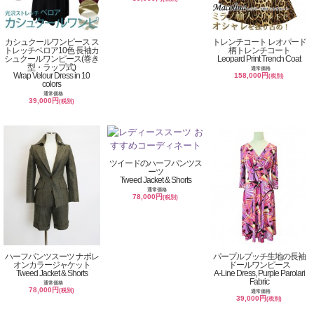
カシュクールワンピース ス
トレンチコート レオパード
トレッチベロア10色 長袖カ
柄トレンチコート
シュクールワンピース(巻き
Leopard Print Trench Coat
型・ラップ式)
通常価格
Wrap Velour Dress in 10
158,000円
(税別)
colors
通常価格
39,000円
(税別)
ツイードのハーフパンツス
ーツ
Tweed Jacket & Shorts
通常価格
78,000円
(税別)
ハーフパンツスーツ ナポレ
パープルプッチ生地の長袖
オンカラージャケット
ドールワンピース
Tweed Jacket & Shorts
A-Line Dress, Purple Parolari
Fabric
通常価格
78,000円
(税別)
通常価格
39,000円
(税別)