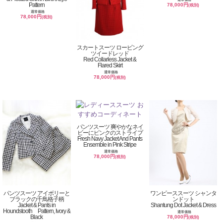
Pattern
78,000円
(税別)
通常価格
78,000円
(税別)
スカートスーツ ロービング
ツイードレッド
Red Collarless Jacket &
Flared Skirt
通常価格
78,000円
(税別)
パンツスーツ 爽やかなネイ
ビーにピンクのストライプ
Fresh Navy Jacket And Pants
Ensemble in Pink Stripe
通常価格
78,000円
(税別)
パンツスーツ アイボリーと
ワンピーススーツ シャンタ
ブラックの千鳥格子柄
ンドット
Jacket & Pants in
Shantung Dot Jacket & Dress
Houndstooth Pattern, Ivory &
通常価格
Black
78,000円
(税別)