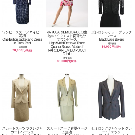
ワンピーススーツ ネイビー
PAROLARI EMILIO PUCCI生
ボレロジャケット ブラック
花柄
地×ハイウエスト切替七分
レース
One Button Jacket and Dress
丈ワンピース
Black Lace Bolero
in Floral Print
High Waist Dress w/ Three
通常価格
Quarter Sleeve Made of
39,000円
(税別)
通常価格
PAROLARI EMILIO PUCCI
78,000円
(税別)
Fabric
通常価格
39,000円
(税別)
スカートスーツ フクレジャ
スカートスーツ 春夏ベージ
セミロングジャケット グレ
カードベージュ
ュ無地
ー×チェック