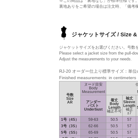
※この商品は「裏地なし」が標準仕様です
裏地ありをご希望の場合は注文時、「備考
ジャケットサイズ / Size & 
ジャケットサイズをお選びください。号数
Please select a jacket size from the pull-d
Adjust the measurements to your needs.
RJ-20 オーダー仕上り標準サイズ：単位
Finished measurements: in centimeters
ヌード目安
Body
Measurement
号数
袖丈
Size
着丈
アンダー
Sleeve
AR
Body
バスト
Length
Length
Underbust
補正
補正不可
±7
1号（4S）
59-63
50.5
57
3号（3S）
62-66
50.5
57
5号（SS）
65-69
50.5
57