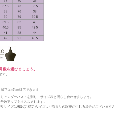
37
70
35
37.5
73
36.5
38
76
38
39
79
39.5
39.5
82
41
40.5
85
42.5
41
88
44
42
91
45.5
に号数を選びましょう。
です。
補正は±7cm対応できます
からアンダーバストを測り、サイズ表と照らし合わせましょう。
ン号数アップをオススメします。
りサイズは表記(ご指定)サイズより数ミリの誤差が生じる場合がございます