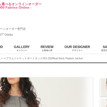
から選べるオンラインオーダー
00 Fabrics Online -
ーンオーダー専門店
ST" Osaka
ND
GALLERY
REVIEW
OUR DESIGNER
S
ギャラリー
お客様の声
デザイナー
直営
販
> ぺプラムジャケットボートネック(RJ-20)/Boat Neck Peplum Jacket