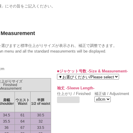
。
欄」にその旨をご記入ください。
Measurement
を選びますと標準仕上がりサイズが表示され、補正で調整できます。
own menu and all the standard measurements will be displayed.
cm
■ジャケット号数 -Size & Measurement-
仕上がりサイズ
Finished
袖丈 -Sleeve Length-
Measurement
仕上がり / Finished
補正値 / Adjustment
肩幅
ウエスト
半胴
Shoulder
Waist
1/2 of waist
34.5
61
30.5
35.5
64
32
36
67
33.5