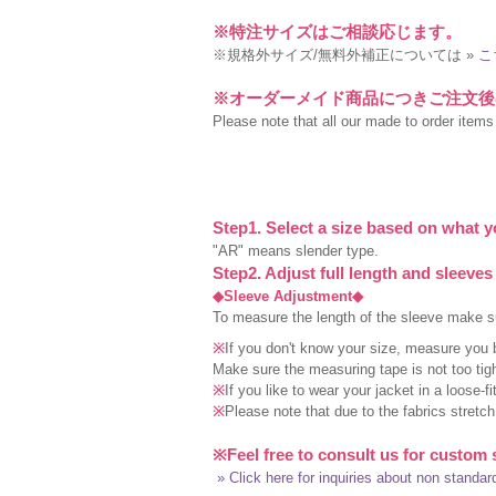
※特注サイズはご相談応じます。
※規格外サイズ/無料外補正については »
こ
※オーダーメイド商品につきご注文後
Please note that all our made to order items a
Step1. Select a size based on what y
"AR" means slender type.
Step2. Adjust full length and sleeves
◆Sleeve Adjustment◆
To measure the length of the sleeve make sur
※
If you don't know your size, measure you 
Make sure the measuring tape is not too tigh
※
If you like to wear your jacket in a loose-f
※
Please note that due to the fabrics stretc
※Feel free to consult us for custom 
» Click here for inquiries about non standar