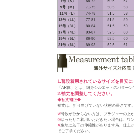
7号（S）
68-72
50.5
57
9号（M）
71-75
50.5
58
11号（L）
74-78
51.5
58
13号（LL）
77-81
51.5
59
15号（3L）
80-84
51.5
59
17号（4L）
83-87
52.5
60
19号（5L）
86-90
52.5
60
21号（6L）
89-93
52.5
61
1.普段着用されているサイズを目安
「AR体」とは、細身シルエットのパターン
2.袖丈を調整してください。
◆袖丈補正◆
袖丈は、折り曲げていない状態の長さです。
※
号数が分からない方は、ブラジャーの上
※
ゆったりご着用いただきたい場合は、ワ
※
生地に若干の伸縮性があります為、仕上が
でご了承ください。