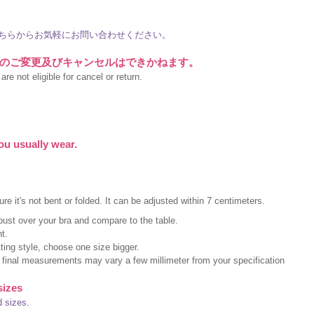
ちらからお気軽にお問い合わせください。
のご変更及びキャンセルはできかねます。
re not eligible for cancel or return.
ou usually wear.
e it's not bent or folded. It can be adjusted within 7 centimeters.
bust over your bra and compare to the table.
t.
itting style, choose one size bigger.
h final measurements may vary a few millimeter from your specification
sizes
d sizes.