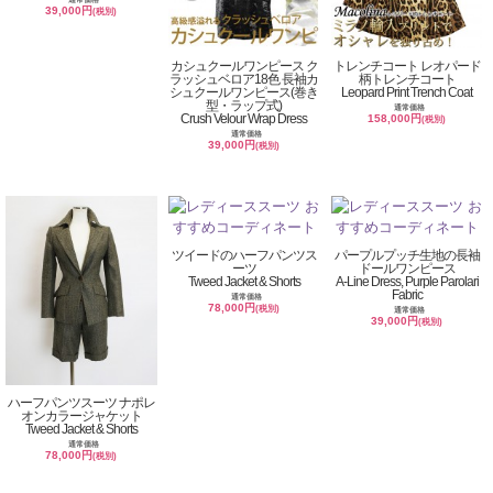
39,000円
(税別)
カシュクールワンピース ク
トレンチコート レオパード
ラッシュベロア18色 長袖カ
柄トレンチコート
シュクールワンピース(巻き
Leopard Print Trench Coat
型・ラップ式)
通常価格
Crush Velour Wrap Dress
158,000円
(税別)
通常価格
39,000円
(税別)
ツイードのハーフパンツス
パープルプッチ生地の長袖
ーツ
ドールワンピース
Tweed Jacket & Shorts
A-Line Dress, Purple Parolari
Fabric
通常価格
78,000円
(税別)
通常価格
39,000円
(税別)
ハーフパンツスーツ ナポレ
オンカラージャケット
Tweed Jacket & Shorts
通常価格
78,000円
(税別)