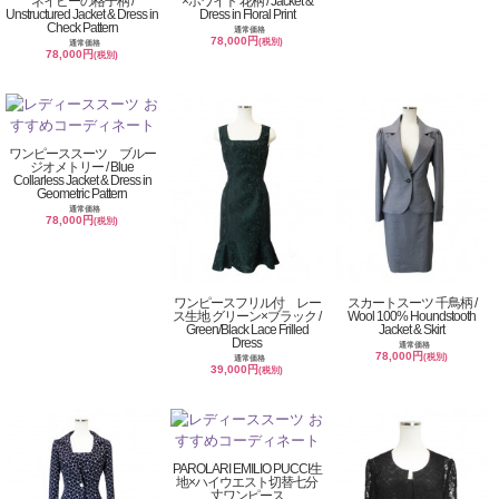
ネイビーの格子柄 /
×ホワイト 花柄 / Jacket &
Unstructured Jacket & Dress in
Dress in Floral Print
Check Pattern
通常価格
78,000円
(税別)
通常価格
78,000円
(税別)
ワンピーススーツ ブルー
ジオメトリー / Blue
Collarless Jacket & Dress in
Geometric Pattern
通常価格
78,000円
(税別)
ワンピースフリル付 レー
スカートスーツ 千鳥柄 /
ス生地 グリーン×ブラック /
Wool 100% Houndstooth
Green/Black Lace Frilled
Jacket & Skirt
Dress
通常価格
78,000円
(税別)
通常価格
39,000円
(税別)
PAROLARI EMILIO PUCCI生
地×ハイウエスト切替七分
丈ワンピース