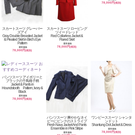
78,000円
(税別)
スカートスーツ グレーバー
スカートスーツ ロービング
ズアイ
ツイードレッド
Gray Double Breasted Jacket
Red Collarless Jacket &
& Pleated Skirt in Bird’s Eye
Flared Skirt
Pattern
通常価格
78,000円
(税別)
通常価格
78,000円
(税別)
パンツスーツ アイボリーと
ブラックの千鳥格子柄
Jacket & Pants in
Houndstooth Pattern, Ivory &
Black
通常価格
78,000円
(税別)
パンツスーツ 爽やかなネイ
ワンピーススーツ シャンタ
ビーにピンクのストライプ
ンドット
Fresh Navy Jacket And Pants
Shantung Dot Jacket & Dress
Ensemble in Pink Stripe
通常価格
78,000円
(税別)
通常価格