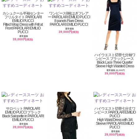
カシュクール半袖センター
ワンピース8枚はぎフレア
フリルタイト PAROLARI
ー PAROLARI EMILIO PUCCI
EMILIO PUCCI
8 panels Flare Dress
Fitted Wrap Dress with Frill at
PAROLARI EMILIO PUCCI
Front PAROLARI EMILIO
通常価格
PUCCI
39,000円
(税別)
通常価格
39,000円
(税別)
ハイウエスト切替七分袖ワ
ンピース ブラックレース
Black Lace Three Quarter
Sleeve High Waisted Dress
通常価格 45,000円
39,000円
(税別)
サロペット PAROLARI
ハイウエスト切替七分丈ワ
EMILIO PUCCI ブラック
ンピース PAROLARI EMILIO
Black Salopette in PAROLARI
PUCCI
EMILIO PUCCI
High Waist Dress with 3/4
Sleeve PAROLARI EMILIO
通常価格
PUCCI
39,000円
(税別)
通常価格
39,000円
(税別)