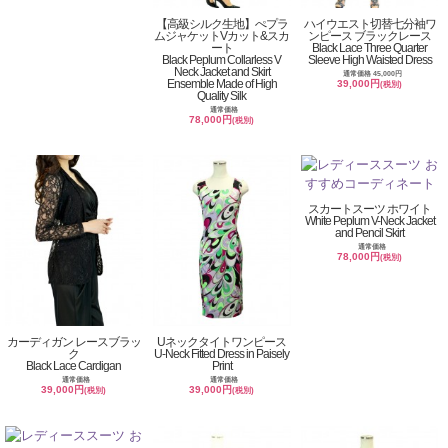
【高級シルク生地】ぺプラ
ハイウエスト切替七分袖ワ
ムジャケットVカット&スカ
ンピース ブラックレース
ート
Black Lace Three Quarter
Black Peplum Collarless V
Sleeve High Waisted Dress
Neck Jacket and Skirt
通常価格 45,000円
Ensemble Made of High
39,000円
(税別)
Quality Silk
通常価格
78,000円
(税別)
スカートスーツ ホワイト
White Peplum V-Neck Jacket
and Pencil Skirt
通常価格
78,000円
(税別)
カーディガン レースブラッ
Uネックタイトワンピース
ク
U-Neck Fitted Dress in Paisely
Black Lace Cardigan
Print
通常価格
通常価格
39,000円
39,000円
(税別)
(税別)