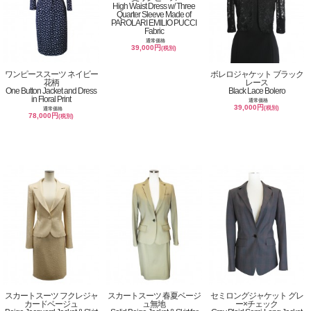
High Waist Dress w/ Three
Quarter Sleeve Made of
PAROLARI EMILIO PUCCI
Fabric
通常価格
39,000円
(税別)
ワンピーススーツ ネイビー
ボレロジャケット ブラック
花柄
レース
One Button Jacket and Dress
Black Lace Bolero
in Floral Print
通常価格
39,000円
(税別)
通常価格
78,000円
(税別)
スカートスーツ フクレジャ
スカートスーツ 春夏ベージ
セミロングジャケット グレ
カードベージュ
ュ無地
ー×チェック