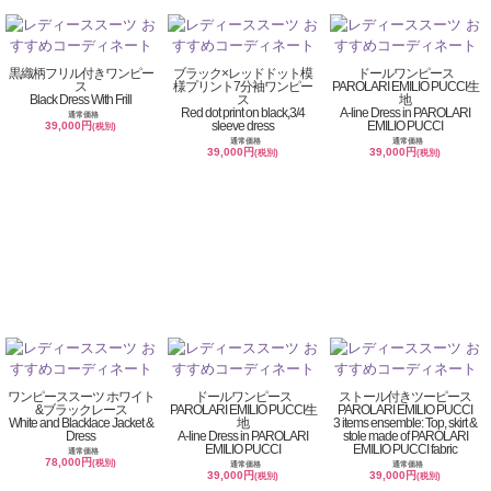
黒織柄フリル付きワンピー
ブラック×レッドドット模
ドールワンピース
ス
様プリント7分袖ワンピー
PAROLARI EMILIO PUCCI生
Black Dress With Frill
ス
地
Red dot print on black,3/4
A-line Dress in PAROLARI
通常価格
sleeve dress
EMILIO PUCCI
39,000円
(税別)
通常価格
通常価格
39,000円
39,000円
(税別)
(税別)
ワンピーススーツ ホワイト
ドールワンピース
ストール付きツーピース
&ブラックレース
PAROLARI EMILIO PUCCI生
PAROLARI EMILIO PUCCI
White and Blacklace Jacket &
地
3 items ensemble: Top, skirt &
Dress
A-line Dress in PAROLARI
stole made of PAROLARI
EMILIO PUCCI
EMILIO PUCCI fabric
通常価格
78,000円
(税別)
通常価格
通常価格
39,000円
39,000円
(税別)
(税別)