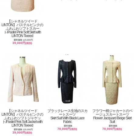
【シャネルツイード
LINTON】パステルピンクの
ふわふわソフトスカー
ト/Pastel Pink Soft Skirt with
LINTON Tweed
通常価格 120,000円
39,000円
(税別)
【シャネルツイード
ブラックレース生地のスカ
フラワー柄ジャカートのベ
LINTON】パステルピンクの
ートスーツ
ージュスカートスーツ
ふわふわソフトジャケッ
Skirt Suit With Black Lace
Flower Jacquard Beige Skirt
ト/Pastel Pink Soft Jacket with
Fabric
Suit
LINTON Tweed
通常価格
通常価格
78,000円
78,000円
(税別)
(税別)
通常価格 120,000円
39,000円
(税別)