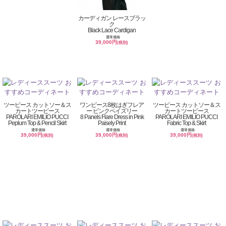
カーディガン レースブラッ
ク
Black Lace Cardigan
通常価格
39,000円
(税別)
ツーピース カットソー＆ス
ワンピース8枚はぎフレア
ツーピース カットソー＆ス
カートツーピース
ー ピンクペイズリー
カートツーピース
PAROLARI EMILIO PUCCI
8 Panels Flare Dress in Pink
PAROLARI EMILIO PUCCI
Peplum Top & Pencil Skirt
Paisely Print
Fabric Top & Skirt
通常価格
通常価格
通常価格
39,000円
39,000円
39,000円
(税別)
(税別)
(税別)