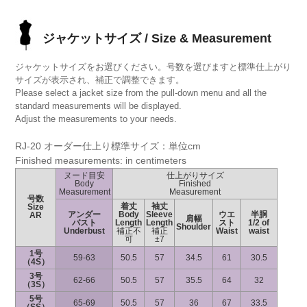
ジャケットサイズ / Size & Measurement
ジャケットサイズをお選びください。号数を選びますと標準仕上がり
サイズが表示され、補正で調整できます。
Please select a jacket size from the pull-down menu and all the
standard measurements will be displayed.
Adjust the measurements to your needs.
RJ-20 オーダー仕上り標準サイズ：単位cm
Finished measurements: in centimeters
ヌード目安
仕上がりサイズ
Body
Finished
Measurement
Measurement
号数
着丈
袖丈
Size
アンダー
Body
Sleeve
ウエ
半胴
AR
肩幅
バスト
Length
Length
スト
1/2 of
Shoulder
Underbust
補正不
補正
Waist
waist
可
±7
1号
59-63
50.5
57
34.5
61
30.5
（4S）
3号
62-66
50.5
57
35.5
64
32
（3S）
5号
65-69
50.5
57
36
67
33.5