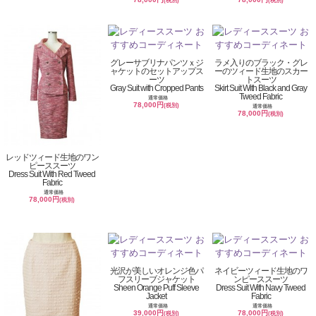
(税別)
(税別)
グレーサブリナパンツｘジ
ラメ入りのブラック・グレ
ャケットのセットアップス
ーのツィード生地のスカー
ーツ
トスーツ
Gray Suit with Cropped Pants
Skirt Suit With Black and Gray
Tweed Fabric
通常価格
78,000円
(税別)
通常価格
78,000円
(税別)
レッドツィード生地のワン
ピーススーツ
Dress Suit With Red Tweed
Fabric
通常価格
78,000円
(税別)
光沢が美しいオレンジ色パ
ネイビーツィード生地のワ
フスリーブジャケット
ンピーススーツ
Sheen Orange Puff Sleeve
Dress Suit With Navy Tweed
Jacket
Fabric
通常価格
通常価格
39,000円
78,000円
(税別)
(税別)