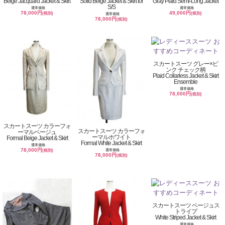
Beige Jacquard Jacket & Skirt
Solid Beige Jacket & Skirt for
Gray Plaid Semi-Long Jacket
S/S
通常価格
通常価格
78,000円
49,000円
(税別)
(税別)
通常価格
78,000円
(税別)
スカートスーツ グレー×ピ
ンク チェック柄
Plaid Collarless Jacket & Skirt
Ensemble
通常価格
78,000円
(税別)
スカートスーツ カラーフォ
スカートスーツ カラーフォ
ーマルベージュ
ーマルホワイト
Formal Beige Jacket & Skirt
Formal White Jacket & Skirt
通常価格
78,000円
通常価格
(税別)
78,000円
(税別)
スカートスーツ ベージュス
トライプ
White Striped Jacket & Skirt
通常価格