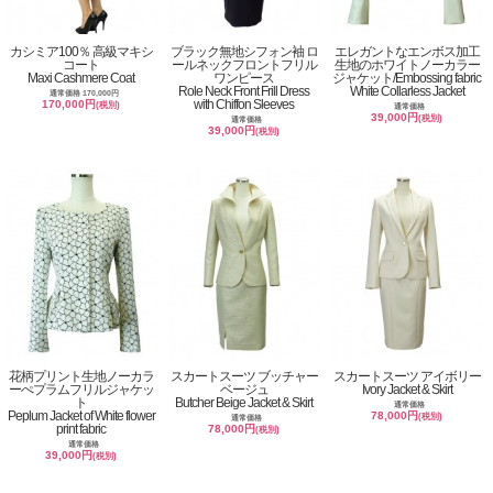
カシミア100％ 高級マキシ
ブラック無地シフォン袖 ロ
エレガントなエンボス加工
コート
ールネックフロントフリル
生地のホワイトノーカラー
Maxi Cashmere Coat
ワンピース
ジャケット/Embossing fabric
Role Neck Front Frill Dress
White Collarless Jacket
通常価格 170,000円
with Chiffon Sleeves
170,000円
(税別)
通常価格
39,000円
(税別)
通常価格
39,000円
(税別)
花柄プリント生地ノーカラ
スカートスーツ ブッチャー
スカートスーツ アイボリー
ーぺプラムフリルジャケッ
ベージュ
Ivory Jacket & Skirt
ト
Butcher Beige Jacket & Skirt
通常価格
Peplum Jacket of White flower
78,000円
(税別)
通常価格
print fabric
78,000円
(税別)
通常価格
39,000円
(税別)