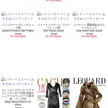
78,000円
(税別)
パンツスーツ グレンチェッ
ツイードジャケット ツイー
ジャケット 重量感あるグレ
ク柄
ドドット柄
ーベルベット
Jacket & Pants in Glen Pattern
Red Tweed Jacket
Gray Velvet Solid Jacket
通常価格
通常価格
通常価格
78,000円
39,000円
39,000円
(税別)
(税別)
(税別)
カシュクールワンピース ス
トレッチベロア10色 長袖カ
シュクールワンピース(巻き
型・ラップ式)
Wrap Velour Dress in 10
colors
通常価格