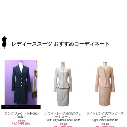
レディーススーツ おすすめコーディネート
ロングジャケット/Rong
ホワイトレース生地のスカ
ライトピンクのワンピース
Jacket
ートスーツ
スーツ
Skirt Suit, White Lace Fabric
Light Pink Dress Suit
通常価格
49,000円
(税別)
通常価格
通常価格
78,000円
78,000円