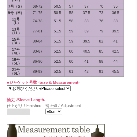
（SS）
7号（S）
68-72
50.5
57
37
70
35
9号（M）
71-75
50.5
58
37.5
73
36.5
11号
74-78
51.5
58
38
76
38
（L）
13号
77-81
51.5
59
39
79
39.5
（LL）
15号
80-84
51.5
59
39.5
82
41
（3L）
17号
83-87
52.5
60
40.5
85
42.5
（4L）
19号
86-90
52.5
60
41
88
44
（5L）
21号
89-93
52.5
61
42
91
45.5
（6L）
■ジャケット号数 -Size & Measurement-
袖丈 -Sleeve Length-
仕上がり / Finished
補正値 / Adjustment