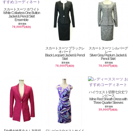
スカートスーツ ホワイト
White Collarless One Button
Jacket & Pencil Skirt
Ensemble
通常価格
78,000円
(税別)
スカートスーツ ブラックレ
スカートスーツ シルバーグ
オパード
レー
Black Leopard Jacket & Pencil
Silver Gray Peplum Jacket &
Skirt
Pencil Skirt
通常価格
通常価格
78,000円
78,000円
(税別)
(税別)
ハイウエスト切替七分丈ワ
ンピース
Wine Red Sheath Dress with
Three Quarter Sleeves
通常価格
39,000円
(税別)