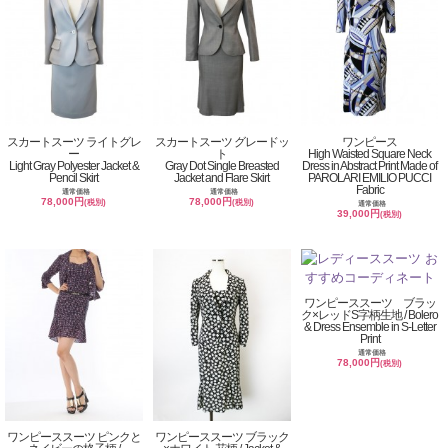
スカートスーツ ライトグレ
スカートスーツ グレードッ
ワンピース
ー
ト
High Waisted Square Neck
Light Gray Polyester Jacket &
Gray Dot Single Breasted
Dress in Abstract Print Made of
Pencil Skirt
Jacket and Flare Skirt
PAROLARI EMILIO PUCCI
Fabric
通常価格
通常価格
78,000円
78,000円
(税別)
(税別)
通常価格
39,000円
(税別)
ワンピーススーツ ブラッ
ク×レッドS字柄生地 / Bolero
& Dress Ensemble in S-Letter
Print
通常価格
78,000円
(税別)
ワンピーススーツ ピンクと
ワンピーススーツ ブラック