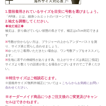
1.普段着用されているサイズを目安に号数を選びましょう。
「AR体」とは、細身シルエットのパターンです。
2.袖丈を調整してください。
◆袖丈補正◆
袖丈は、折り曲げていない状態の長さです。補正は±7cm対応できま
す
※
号数が分からない方は、ブラジャーの上からアンダーバストを測
り、サイズ表と照らし合わせましょう。
※
ゆったりご着用いただきたい場合は、ワン号数アップをオススメし
ます。
※
生地に若干の伸縮性があります為、仕上がりサイズは表記(ご指定)
サイズより数ミリの誤差が生じる場合がございますのでご了承くださ
い。
※特注サイズはご相談応じます。
※規格外サイズ/無料外補正については »
こちらからお気軽にお問い
合わせください。
※オーダーメイド商品につきご注文後のご変更及びキャン
セルはできかねます。