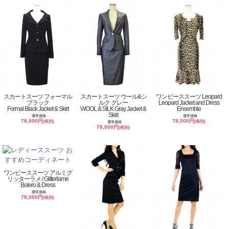
スカートスーツ フォーマル
スカートスーツ ウール&シ
ワンピーススーツ Leopard
ブラック
ルク グレー
Leopard Jacket and Dress
Formal Black Jacket & Skirt
WOOL & SILK Gray Jacket &
Ensemble
Skirt
通常価格
通常価格
78,000円
78,000円
(税別)
(税別)
通常価格
78,000円
(税別)
ワンピーススーツ アルミグ
リッターラメ / Glitterlame
Bolero & Dress
通常価格
78,000円
(税別)