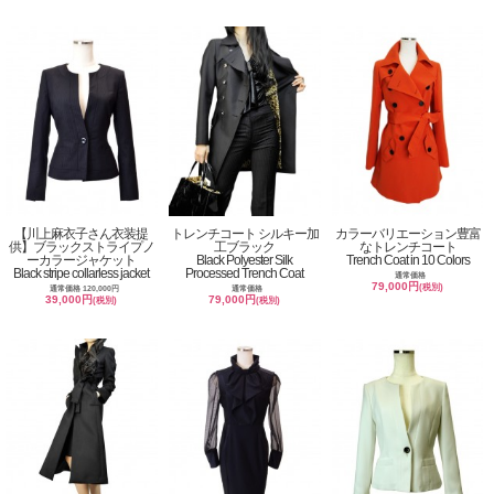
【川上麻衣子さん衣装提
トレンチコート シルキー加
カラーバリエーション豊富
供】ブラックストライプノ
工ブラック
なトレンチコート
ーカラージャケット
Black Polyester Silk
Trench Coat in 10 Colors
Black stripe collarless jacket
Processed Trench Coat
通常価格
79,000円
(税別)
通常価格 120,000円
通常価格
39,000円
79,000円
(税別)
(税別)