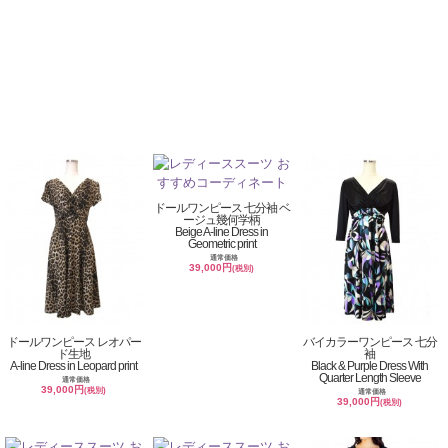
ドールワンピース 七分袖 ベ
ージュ幾何学柄
Beige A-line Dress in
Geometric print
通常価格
39,000円
(税別)
ドールワンピース レオパー
バイカラーワンピース 七分
ド生地
袖
A-line Dress in Leopard print
Black & Purple Dress With
Quarter Length Sleeve
通常価格
39,000円
(税別)
通常価格
39,000円
(税別)