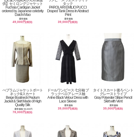
【女優大地真央さん衣装提
ワンピースウエストサイド
供】セミロングジャケット
タック
Fuchsia Cardigan Jacket
PAROLARI EMILIO PUCCI
ordered by Japanese celebrity
Draped Tank Dress In Abstract
Daichi Mao
Print
通常価格
通常価格
49,000円
39,000円
(税別)
(税別)
ぺプラムジャケットボート
ドールワンピース 七分袖 ブ
タイトスカート後ろベント
ネック&スカート
ラックベロア レース袖
グレーストライプ
Beige Boatneck Peplum
A-line Black Velour Dress with
Gray Polyester Stripe Pencil
Jacket & Skirt Made of High
Lace Sleeve
Skirt with Vent
Quality Silk
通常価格
通常価格
39,000円
39,000円
(税別)
(税別)
通常価格 98,000円
78,000円
(税別)