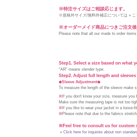
※特注サイズはご相談応じます。
※規格外サイズ/無料外補正については »
こ
※オーダーメイド商品につきご注文後
Please note that all our made to order items a
Step1. Select a size based on what y
"AR" means slender type.
Step2. Adjust full length and sleeves
◆Sleeve Adjustment◆
To measure the length of the sleeve make sur
※
If you don't know your size, measure you 
Make sure the measuring tape is not too tigh
※
If you like to wear your jacket in a loose-f
※
Please note that due to the fabrics stretc
※Feel free to consult us for custom 
» Click here for inquiries about non standar