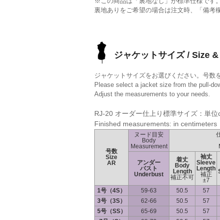
※この商品は「裏地なし」が標準仕様です
裏地ありをご希望の場合は注文時、「備考
ジャケットサイズ / Size & 
ジャケットサイズをお選びください。号数
Please select a jacket size from the pull-d
Adjust the measurements to your needs.
RJ-20 オーダー仕上り標準サイズ：単位
Finished measurements: in centimeters
ヌード目安
Body
Measurement
号数
袖丈
Size
着丈
アンダー
Sleeve
AR
Body
バスト
Length
Length
Underbust
補正
補正不可
±7
1号（4S）
59-63
50.5
57
3号（3S）
62-66
50.5
57
5号（SS）
65-69
50.5
57