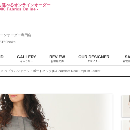
から選べるオンラインオーダー
00 Fabrics Online -
ーンオーダー専門店
ST" Osaka
ND
GALLERY
REVIEW
OUR DESIGNER
S
ギャラリー
お客様の声
デザイナー
直営
販
> ぺプラムジャケットボートネック(RJ-20)/Boat Neck Peplum Jacket