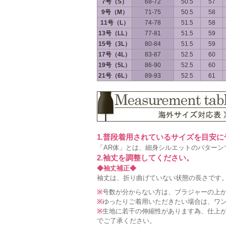
7号（S）
68-72
50.5
57
9号（M）
71-75
50.5
58
11号（L）
74-78
51.5
58
13号（LL）
77-81
51.5
59
15号（3L）
80-84
51.5
59
17号（4L）
83-87
52.5
60
19号（5L）
86-90
52.5
60
21号（6L）
89-93
52.5
61
1.普段着用されているサイズを目安
「AR体」とは、細身シルエットのパターン
2.袖丈を調整してください。
◆袖丈補正◆
袖丈は、折り曲げていない状態の長さです。
※
号数が分からない方は、ブラジャーの上
※
ゆったりご着用いただきたい場合は、ワ
※
生地に若干の伸縮性があります為、仕上が
でご了承ください。