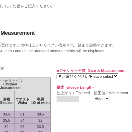
。
欄」にその旨をご記入ください。
Measurement
を選びますと標準仕上がりサイズが表示され、補正で調整できます。
own menu and all the standard measurements will be displayed.
cm
■ジャケット号数 -Size & Measurement-
仕上がりサイズ
Finished
袖丈 -Sleeve Length-
Measurement
仕上がり / Finished
補正値 / Adjustment
肩幅
ウエスト
半胴
Shoulder
Waist
1/2 of waist
34.5
61
30.5
35.5
64
32
36
67
33.5