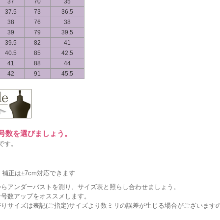
37
70
35
37.5
73
36.5
38
76
38
39
79
39.5
39.5
82
41
40.5
85
42.5
41
88
44
42
91
45.5
に号数を選びましょう。
です。
補正は±7cm対応できます
からアンダーバストを測り、サイズ表と照らし合わせましょう。
ン号数アップをオススメします。
りサイズは表記(ご指定)サイズより数ミリの誤差が生じる場合がございます