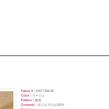
Fabric #：
KKF7306-40
Color：
ベージュ
Pattern：
無地
Contents：
ポリエステル100％