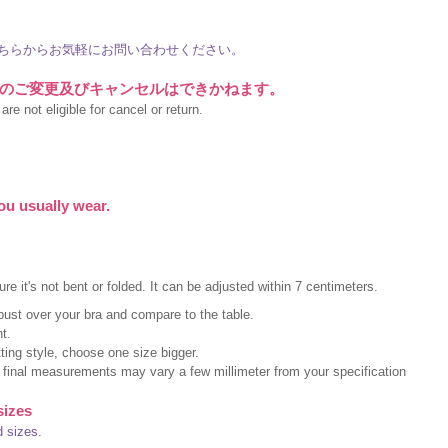
ちらからお気軽にお問い合わせください。
のご変更及びキャンセルはできかねます。
re not eligible for cancel or return.
ou usually wear.
e it's not bent or folded. It can be adjusted within 7 centimeters.
bust over your bra and compare to the table.
t.
itting style, choose one size bigger.
h final measurements may vary a few millimeter from your specification
sizes
d sizes.