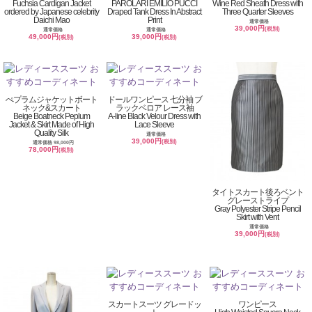
Fuchsia Cardigan Jacket
PAROLARI EMILIO PUCCI
Wine Red Sheath Dress with
ordered by Japanese celebrity
Draped Tank Dress In Abstract
Three Quarter Sleeves
Daichi Mao
Print
通常価格
39,000円
(税別)
通常価格
通常価格
49,000円
39,000円
(税別)
(税別)
ぺプラムジャケットボート
ドールワンピース 七分袖 ブ
ネック&スカート
ラックベロア レース袖
Beige Boatneck Peplum
A-line Black Velour Dress with
Jacket & Skirt Made of High
Lace Sleeve
Quality Silk
通常価格
39,000円
(税別)
通常価格 98,000円
78,000円
(税別)
タイトスカート後ろベント
グレーストライプ
Gray Polyester Stripe Pencil
Skirt with Vent
通常価格
39,000円
(税別)
スカートスーツ グレードッ
ワンピース