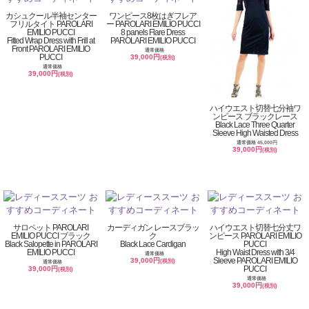
カシュクール半袖センター
ワンピース8枚はぎフレア
フリルタイト PAROLARI
ー PAROLARI EMILIO PUCCI
EMILIO PUCCI
8 panels Flare Dress
Fitted Wrap Dress with Frill at
PAROLARI EMILIO PUCCI
Front PAROLARI EMILIO
通常価格
PUCCI
39,000円
(税別)
通常価格
39,000円
(税別)
ハイウエスト切替七分袖ワ
ンピース ブラックレース
Black Lace Three Quarter
Sleeve High Waisted Dress
通常価格 45,000円
39,000円
(税別)
サロペット PAROLARI
カーディガン レースブラッ
ハイウエスト切替七分丈ワ
EMILIO PUCCI ブラック
ク
ンピース PAROLARI EMILIO
Black Salopette in PAROLARI
Black Lace Cardigan
PUCCI
EMILIO PUCCI
High Waist Dress with 3/4
通常価格
Sleeve PAROLARI EMILIO
39,000円
(税別)
通常価格
PUCCI
39,000円
(税別)
通常価格
39,000円
(税別)