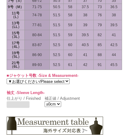
7号（S）
68-72
50.5
57
37
70
35
9号（M）
71-75
50.5
58
37.5
73
36.5
11号
74-78
51.5
58
38
76
38
（L）
13号
77-81
51.5
59
39
79
39.5
（LL）
15号
80-84
51.5
59
39.5
82
41
（3L）
17号
83-87
52.5
60
40.5
85
42.5
（4L）
19号
86-90
52.5
60
41
88
44
（5L）
21号
89-93
52.5
61
42
91
45.5
（6L）
■ジャケット号数 -Size & Measurement-
袖丈 -Sleeve Length-
仕上がり / Finished
補正値 / Adjustment