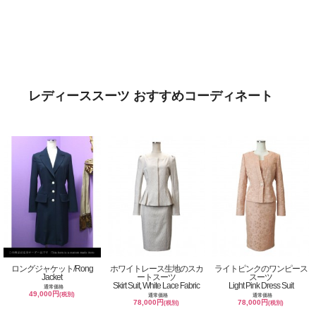
レディーススーツ おすすめコーディネート
ロングジャケット/Rong
ホワイトレース生地のスカ
ライトピンクのワンピース
Jacket
ートスーツ
スーツ
Skirt Suit, White Lace Fabric
Light Pink Dress Suit
通常価格
49,000円
(税別)
通常価格
通常価格
78,000円
78,000円
(税別)
(税別)