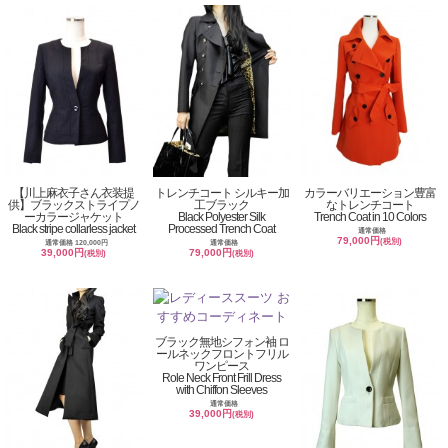
【川上麻衣子さん衣装提
トレンチコート シルキー加
カラーバリエーション豊富
供】ブラックストライプノ
工ブラック
なトレンチコート
ーカラージャケット
Black Polyester Silk
Trench Coat in 10 Colors
Black stripe collarless jacket
Processed Trench Coat
通常価格
79,000円
(税別)
通常価格 120,000円
通常価格
39,000円
79,000円
(税別)
(税別)
ブラック無地シフォン袖 ロ
ールネックフロントフリル
ワンピース
Role Neck Front Frill Dress
with Chiffon Sleeves
通常価格
39,000円
(税別)