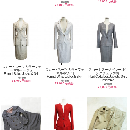
49,000円
(税別)
通常価格
78,000円
(税別)
スカートスーツ カラーフォ
スカートスーツ カラーフォ
スカートスーツ グレー×ピ
ーマルベージュ
ーマルホワイト
ンク チェック柄
Formal Beige Jacket & Skirt
Formal White Jacket & Skirt
Plaid Collarless Jacket & Skirt
通常価格
Ensemble
78,000円
通常価格
(税別)
78,000円
(税別)
通常価格
78,000円
(税別)