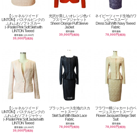
【シャネルツイード
光沢が美しいオレンジ色パ
ネイビーツィード生地のワ
LINTON】パステルピンクの
フスリーブジャケット
ンピーススーツ
ふわふわソフトスカー
Sheen Orange Puff Sleeve
Dress Suit With Navy Tweed
ト/Pastel Pink Soft Skirt with
Jacket
Fabric
LINTON Tweed
通常価格
通常価格
39,000円
78,000円
(税別)
(税別)
通常価格 120,000円
39,000円
(税別)
【シャネルツイード
ブラックレース生地のスカ
フラワー柄ジャカートのベ
LINTON】パステルピンクの
ートスーツ
ージュスカートスーツ
ふわふわソフトジャケッ
Skirt Suit With Black Lace
Flower Jacquard Beige Skirt
ト/Pastel Pink Soft Jacket with
Fabric
Suit
LINTON Tweed
通常価格
通常価格
78,000円
78,000円
(税別)
(税別)
通常価格 120,000円
39,000円
(税別)