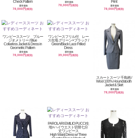
Check Pattern
Print
通常価格
78,000円
(税別)
通常価格
通常価格
78,000円
78,000円
(税別)
(税別)
ワンピーススーツ ブルー
ワンピースフリル付 レー
ジオメトリー / Blue
ス生地 グリーン×ブラック /
Collarless Jacket & Dress in
Green/Black Lace Frilled
Geometric Pattern
Dress
通常価格
通常価格
78,000円
39,000円
(税別)
(税別)
スカートスーツ 千鳥柄 /
Wool 100% Houndstooth
Jacket & Skirt
通常価格
78,000円
(税別)
PAROLARI EMILIO PUCCI生
地×ハイウエスト切替七分
丈ワンピース
High Waist Dress w/ Three