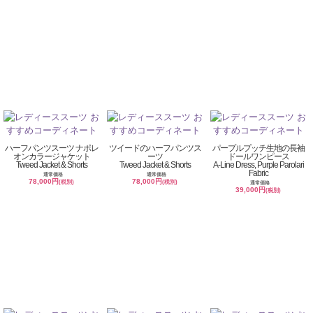
ハーフパンツスーツ ナポレ
ツイードのハーフパンツス
パープルプッチ生地の長袖
オンカラージャケット
ーツ
ドールワンピース
Tweed Jacket & Shorts
Tweed Jacket & Shorts
A-Line Dress, Purple Parolari
Fabric
通常価格
通常価格
78,000円
78,000円
(税別)
(税別)
通常価格
39,000円
(税別)