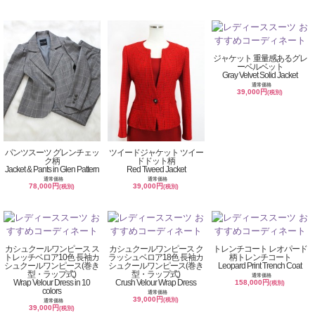
ジャケット 重量感あるグレ
ーベルベット
Gray Velvet Solid Jacket
通常価格
39,000円
(税別)
パンツスーツ グレンチェッ
ツイードジャケット ツイー
ク柄
ドドット柄
Jacket & Pants in Glen Pattern
Red Tweed Jacket
通常価格
通常価格
78,000円
39,000円
(税別)
(税別)
カシュクールワンピース ス
カシュクールワンピース ク
トレンチコート レオパード
トレッチベロア10色 長袖カ
ラッシュベロア18色 長袖カ
柄トレンチコート
シュクールワンピース(巻き
シュクールワンピース(巻き
Leopard Print Trench Coat
型・ラップ式)
型・ラップ式)
通常価格
Wrap Velour Dress in 10
Crush Velour Wrap Dress
158,000円
(税別)
colors
通常価格
39,000円
(税別)
通常価格
39,000円
(税別)