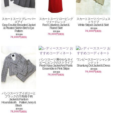
スカートスーツ グレーバー
スカートスーツ ロービング
スカートスーツ ベージュス
ズアイ
ツイードレッド
トライプ
Gray Double Breasted Jacket
Red Collarless Jacket &
White Striped Jacket & Skirt
& Pleated Skirt in Bird’s Eye
Flared Skirt
通常価格
Pattern
78,000円
(税別)
通常価格
78,000円
(税別)
通常価格
78,000円
(税別)
パンツスーツ 爽やかなネイ
ワンピーススーツ シャンタ
ビーにピンクのストライプ
ンドット
Fresh Navy Jacket And Pants
Shantung Dot Jacket & Dress
Ensemble in Pink Stripe
通常価格
78,000円
(税別)
通常価格
78,000円
(税別)
パンツスーツ アイボリーと
ブラックの千鳥格子柄
Jacket & Pants in
Houndstooth Pattern, Ivory &
Black
通常価格
78,000円
(税別)