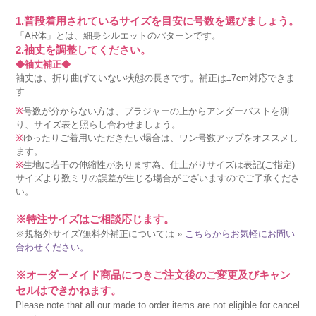
1.普段着用されているサイズを目安に号数を選びましょう。
「AR体」とは、細身シルエットのパターンです。
2.袖丈を調整してください。
◆袖丈補正◆
袖丈は、折り曲げていない状態の長さです。補正は±7cm対応できま
す
※
号数が分からない方は、ブラジャーの上からアンダーバストを測
り、サイズ表と照らし合わせましょう。
※
ゆったりご着用いただきたい場合は、ワン号数アップをオススメし
ます。
※
生地に若干の伸縮性があります為、仕上がりサイズは表記(ご指定)
サイズより数ミリの誤差が生じる場合がございますのでご了承くださ
い。
※特注サイズはご相談応じます。
※規格外サイズ/無料外補正については »
こちらからお気軽にお問い
合わせください。
※オーダーメイド商品につきご注文後のご変更及びキャン
セルはできかねます。
Please note that all our made to order items are not eligible for cancel