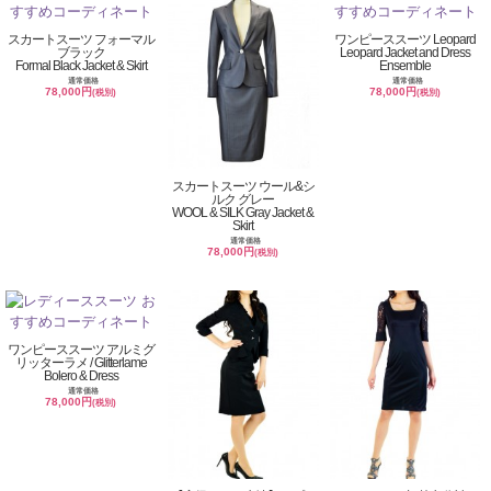
スカートスーツ フォーマル
ワンピーススーツ Leopard
ブラック
Leopard Jacket and Dress
Formal Black Jacket & Skirt
Ensemble
通常価格
通常価格
78,000円
78,000円
(税別)
(税別)
スカートスーツ ウール&シ
ルク グレー
WOOL & SILK Gray Jacket &
Skirt
通常価格
78,000円
(税別)
ワンピーススーツ アルミグ
リッターラメ / Glitterlame
Bolero & Dress
通常価格
78,000円
(税別)