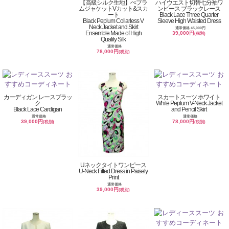
【高級シルク生地】ぺプラ
ハイウエスト切替七分袖ワ
ムジャケットVカット&スカ
ンピース ブラックレース
ート
Black Lace Three Quarter
Black Peplum Collarless V
Sleeve High Waisted Dress
Neck Jacket and Skirt
通常価格 45,000円
Ensemble Made of High
39,000円
(税別)
Quality Silk
通常価格
78,000円
(税別)
カーディガン レースブラッ
スカートスーツ ホワイト
ク
White Peplum V-Neck Jacket
Black Lace Cardigan
and Pencil Skirt
通常価格
通常価格
39,000円
78,000円
(税別)
(税別)
Uネックタイトワンピース
U-Neck Fitted Dress in Paisely
Print
通常価格
39,000円
(税別)