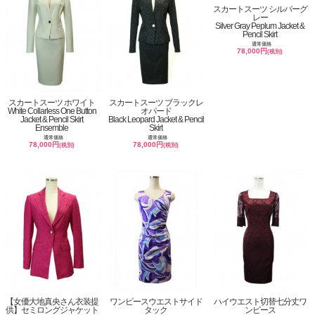
スカートスーツ シルバーグ
レー
Silver Gray Peplum Jacket &
Pencil Skirt
通常価格
78,000円
(税別)
スカートスーツ ホワイト
スカートスーツ ブラックレ
White Collarless One Button
オパード
Jacket & Pencil Skirt
Black Leopard Jacket & Pencil
Ensemble
Skirt
通常価格
通常価格
78,000円
78,000円
(税別)
(税別)
【女優大地真央さん衣装提
ワンピースウエストサイド
ハイウエスト切替七分丈ワ
供】セミロングジャケット
タック
ンピース