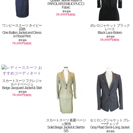
Quarter Sleeve Made of
PAROLARI EMILIO PUCCI
Fabric
通常価格
39,000円
(税別)
ワンピーススーツ ネイビー
ボレロジャケット ブラック
花柄
レース
One Button Jacket and Dress
Black Lace Bolero
in Floral Print
通常価格
39,000円
(税別)
通常価格
78,000円
(税別)
スカートスーツ フクレジャ
カードベージュ
Beige Jacquard Jacket & Skirt
通常価格
78,000円
(税別)
スカートスーツ 春夏ベージ
セミロングジャケット グレ
ュ無地
ー×チェック
Solid Beige Jacket & Skirt for
Gray Plaid Semi-Long Jacket
S/S
通常価格