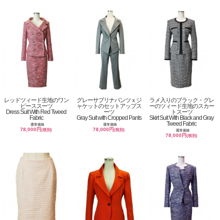
レッドツィード生地のワン
グレーサブリナパンツｘジ
ラメ入りのブラック・グレ
ピーススーツ
ャケットのセットアップス
ーのツィード生地のスカー
Dress Suit With Red Tweed
ーツ
トスーツ
Fabric
Gray Suit with Cropped Pants
Skirt Suit With Black and Gray
Tweed Fabric
通常価格
通常価格
78,000円
78,000円
(税別)
(税別)
通常価格
78,000円
(税別)