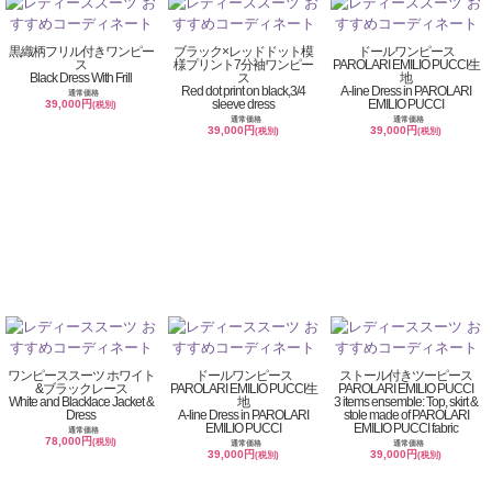
黒織柄フリル付きワンピー
ブラック×レッドドット模
ドールワンピース
ス
様プリント7分袖ワンピー
PAROLARI EMILIO PUCCI生
Black Dress With Frill
ス
地
Red dot print on black,3/4
A-line Dress in PAROLARI
通常価格
sleeve dress
EMILIO PUCCI
39,000円
(税別)
通常価格
通常価格
39,000円
39,000円
(税別)
(税別)
ワンピーススーツ ホワイト
ドールワンピース
ストール付きツーピース
&ブラックレース
PAROLARI EMILIO PUCCI生
PAROLARI EMILIO PUCCI
White and Blacklace Jacket &
地
3 items ensemble: Top, skirt &
Dress
A-line Dress in PAROLARI
stole made of PAROLARI
EMILIO PUCCI
EMILIO PUCCI fabric
通常価格
78,000円
(税別)
通常価格
通常価格
39,000円
39,000円
(税別)
(税別)