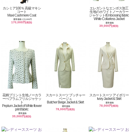
カシミア100％ 高級マキシ
エレガントなエンボス加工
コート
生地のホワイトノーカラー
Maxi Cashmere Coat
ジャケット/Embossing fabric
White Collarless Jacket
通常価格 170,000円
170,000円
(税別)
通常価格
39,000円
(税別)
花柄プリント生地ノーカラ
スカートスーツ ブッチャー
スカートスーツ アイボリー
ーぺプラムフリルジャケッ
ベージュ
Ivory Jacket & Skirt
ト
Butcher Beige Jacket & Skirt
通常価格
Peplum Jacket of White flower
78,000円
(税別)
通常価格
print fabric
78,000円
(税別)
通常価格
39,000円
(税別)