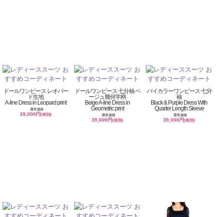
ドールワンピース レオパー
ドールワンピース 七分袖 ベ
バイカラーワンピース 七分
ド生地
ージュ幾何学柄
袖
A-line Dress in Leopard print
Beige A-line Dress in
Black & Purple Dress With
Geometric print
Quarter Length Sleeve
通常価格
39,000円
(税別)
通常価格
通常価格
39,000円
39,000円
(税別)
(税別)