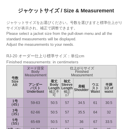
ジャケットサイズ / Size & Measurement
ジャケットサイズをお選びください。号数を選びますと標準仕上がり
サイズが表示され、補正で調整できます。
Please select a jacket size from the pull-down menu and all the
standard measurements will be displayed.
Adjust the measurements to your needs.
RJ-20 オーダー仕上り標準サイズ：単位cm
Finished measurements: in centimeters
ヌード目安
仕上がりサイズ
Body
Finished
Measurement
Measurement
号数
着丈
袖丈
Size
アンダー
Body
Sleeve
ウエ
半胴
AR
肩幅
バスト
Length
Length
スト
1/2 of
Shoulder
Underbust
補正不
補正
Waist
waist
可
±7
1号
59-63
50.5
57
34.5
61
30.5
（4S）
3号
62-66
50.5
57
35.5
64
32
（3S）
5号
65-69
50.5
57
36
67
33.5
（SS）