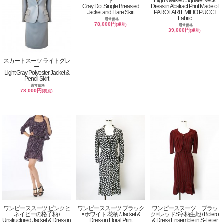
ト
High Waisted Square Neck
Gray Dot Single Breasted
Dress in Abstract Print Made of
Jacket and Flare Skirt
PAROLARI EMILIO PUCCI
Fabric
通常価格
78,000円
(税別)
通常価格
39,000円
(税別)
スカートスーツ ライトグレ
ー
Light Gray Polyester Jacket &
Pencil Skirt
通常価格
78,000円
(税別)
ワンピーススーツ ピンクと
ワンピーススーツ ブラック
ワンピーススーツ ブラッ
ネイビーの格子柄 /
×ホワイト 花柄 / Jacket &
ク×レッドS字柄生地 / Bolero
Unstructured Jacket & Dress in
Dress in Floral Print
& Dress Ensemble in S-Letter