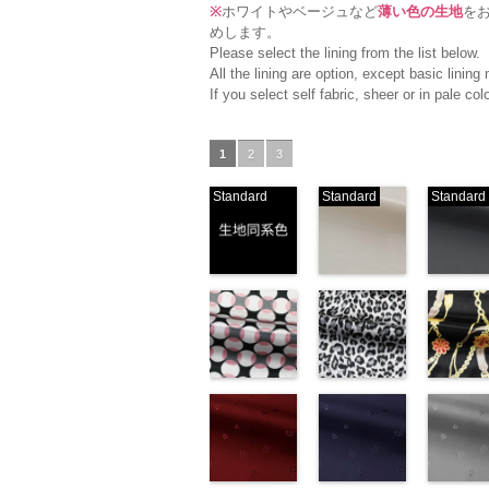
※
ホワイトやベージュなど
薄い色の生地
を
めします。
Please select the lining from the list below.
All the lining are option, except basic linin
If you select self fabric, sheer or in pale c
1
2
3
Standard
Standard
Standard
生地同系色
ベージュ
ブラック
(-/TK)
(221/OT)
(19/OT)
http://www.anys.co.jp/wp-
http://www.anys.co.jp/wp-
http://ww
content/uploads/2013/04/jpg
content/uploads/2013/04/2
content/u
-
生地同系色
221
ベージュ
19
ブラ
無地
幾何学ドット
ポリエ
無地
レオパード柄
ポリエ
無地
チェーン
ポリ
ステル100％
柄ピンク
ステル100％
グレー
ステル10
ト柄ブラ
CHARALIST、
(KKP1092-
CHARALIST、
(KKP1092-
CHARAL
(KKP1092
d.、
93-D/UN)
d.、
55-C/UN)
d.、
137-D/UN
DOLCELABY、
http://www.anys.co.jp/wp-
DOLCELABY、
http://www.anys.co.jp/wp-
DOLCEL
http://ww