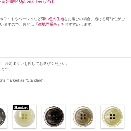
ン価格/ Optional Fee (JPY)：
6000
ホワイトやベージュなど
薄い色の生地
をお選びの場合、透ける可能性がご
いますので、裏地は
「生地同系色」
をおすすめします。
す。決定ボタンを押してお選びください。
ります。
ttons marked as "Standard".
Standard
ム
標準グレー
標準ホワイト
ブラウン(VT102-
ベージュ(VT102-
クリ