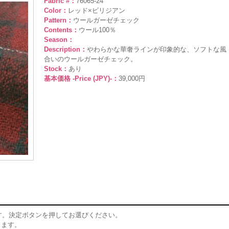
Fabric #：
76065-24
Color：
レッド×ビリジアン
Pattern：
ウールガーゼチェック
Contents：
ウール100％
Season：
Description：
やわらかな華奢ラインが印象的な、ソフトな風
合いのウールガーゼチェック。
Stock：
あり
基本価格 -Price (JPY)-：
39,000円
す。決定ボタンを押してお選びください。
ります。