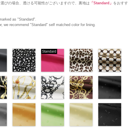
お選びの場合、透ける可能性がございますので、裏地は
「Standard」
をおすす
g marked as "Standard".
olor, we recommend "Standard" self matched color for lining.
Standard
ブラック×ホ
ピンク
レオパード柄
幾何学ドット
ワイト模様
(777/OT)
ブラウン
柄ベージュ
w.anys.co.jp/wp-
(KKP3601-
http://www.anys.co.jp/wp-
(KKP1092-
(KKP1092-
21.jpg
ploads/2013/02/19.jpg
24-C)
content/uploads/2013/08/777.jpg
55-B/UN)
93-C/UN)
ック
http://www.anys.co.jp/wp-
777
ピンク
http://www.anys.co.jp/wp-
http://www.anys.c
ベル
エ
content/uploads/2013/11/kkp3601-
チェーンベル
無地
チェーン柄ホ
ポリエ
content/uploads/2013/08/kkp1092-
チェーン柄ブ
content/uploads/
花柄ブラック
0％
ック
24-c.jpg
ト柄ホワイト
ステル100％
ワイト
55-b.jpg
ラウン
93-c.jpg
(AK203-
IST、
-
KKP3601-24-
(KKP1092-
CHARALIST、
(KKP2090-
KKP1092-55-
(KKP21090-
KKP1092-93-
55/LT)
)
C
137-A/UN)
ブラック×
d.、
145-A/UN)
B
145-B/UN)
ブラウン
C
http://www.anys.c
ベージュ
ABY、
w.anys.co.jp/wp-
ホワイト
http://www.anys.co.jp/wp-
模
DOLCELABY、
http://www.anys.co.jp/wp-
レオパード柄
http://www.anys.co.jp/wp-
幾何学ドット
content/uploads/