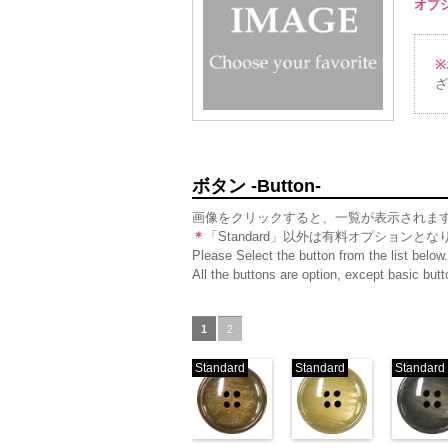
オプショ
6000
6000
6000
※
ざ
ボタン -Button-
画像をクリックすると、一覧が表示されま
＊
「Standard」以外は有料オプションとな
Please Select the button from the list below.
All the buttons are option, except basic bu
1
2
Standard
Standard
Standard
標準ベージュ
標準クリー