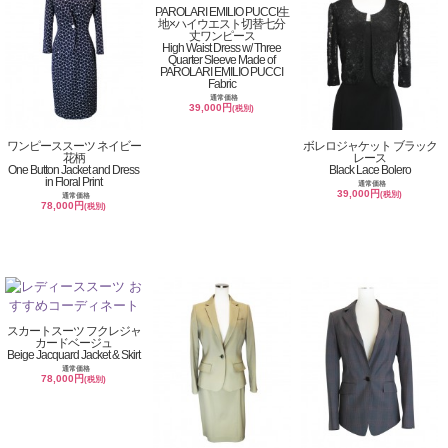
PAROLARI EMILIO PUCCI生
地×ハイウエスト切替七分
丈ワンピース
High Waist Dress w/ Three
Quarter Sleeve Made of
PAROLARI EMILIO PUCCI
Fabric
通常価格
39,000円
(税別)
ワンピーススーツ ネイビー
ボレロジャケット ブラック
花柄
レース
One Button Jacket and Dress
Black Lace Bolero
in Floral Print
通常価格
39,000円
(税別)
通常価格
78,000円
(税別)
スカートスーツ フクレジャ
カードベージュ
Beige Jacquard Jacket & Skirt
通常価格
78,000円
(税別)