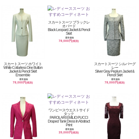
スカートスーツ ブラックレ
オパード
Black Leopard Jacket & Pencil
Skirt
通常価格
78,000円
(税別)
スカートスーツ ホワイト
スカートスーツ シルバーグ
White Collarless One Button
レー
Jacket & Pencil Skirt
Silver Gray Peplum Jacket &
Ensemble
Pencil Skirt
通常価格
通常価格
78,000円
78,000円
(税別)
(税別)
ワンピースウエストサイド
タック
PAROLARI EMILIO PUCCI
Draped Tank Dress In Abstract
Print
通常価格
39,000円
(税別)