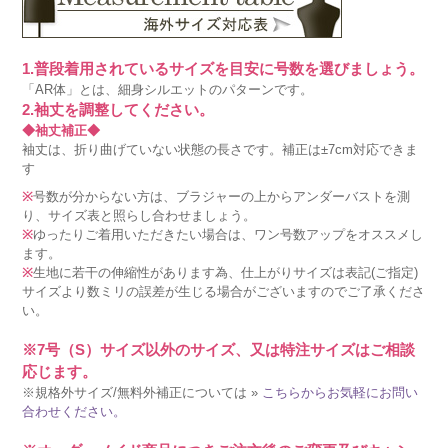
1.普段着用されているサイズを目安に号数を選びましょう。
「AR体」とは、細身シルエットのパターンです。
2.袖丈を調整してください。
◆袖丈補正◆
袖丈は、折り曲げていない状態の長さです。補正は±7cm対応できま
す
※
号数が分からない方は、ブラジャーの上からアンダーバストを測
り、サイズ表と照らし合わせましょう。
※
ゆったりご着用いただきたい場合は、ワン号数アップをオススメし
ます。
※
生地に若干の伸縮性があります為、仕上がりサイズは表記(ご指定)
サイズより数ミリの誤差が生じる場合がございますのでご了承くださ
い。
※7号（S）サイズ以外のサイズ、又は特注サイズはご相談
応じます。
※規格外サイズ/無料外補正については »
こちらからお気軽にお問い
合わせください。