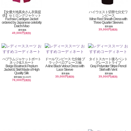
【女優大地真央さん衣装提
ハイウエスト切替七分丈ワ
供】セミロングジャケット
ンピース
Fuchsia Cardigan Jacket
Wine Red Sheath Dress with
ordered by Japanese celebrity
Three Quarter Sleeves
Daichi Mao
通常価格
39,000円
(税別)
通常価格
49,000円
(税別)
ぺプラムジャケットボート
ドールワンピース 七分袖 ブ
タイトスカート後ろベント
ネック&スカート
ラックベロア レース袖
グレーストライプ
Beige Boatneck Peplum
A-line Black Velour Dress with
Gray Polyester Stripe Pencil
Jacket & Skirt Made of High
Lace Sleeve
Skirt with Vent
Quality Silk
通常価格
通常価格
39,000円
39,000円
(税別)
(税別)
通常価格 98,000円
78,000円
(税別)