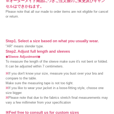
※オーダーメイド商品につきご注文後のご変更及びキャン
セルはできかねます。
Please note that all our made to order items are not eligible for cancel
or return.
Step1. Select a size based on what you usually wear.
"AR" means slender type.
Step2. Adjust full length and sleeves
◆Sleeve Adjustment◆
To measure the length of the sleeve make sure it's not bent or folded.
It can be adjusted within 7 centimeters.
※
If you don't know your size, measure you bust over your bra and
compare to the table.
Make sure the measuring tape is not too tight.
※
If you like to wear your jacket in a loose-fitting style, choose one
size bigger.
※
Please note that due to the fabrics stretch final measurements may
vary a few millimeter from your specification
※Feel free to consult us for custom sizes