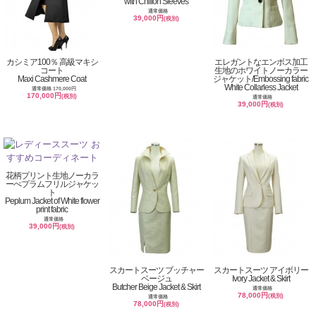
with Chiffon Sleeves
通常価格
39,000円
(税別)
カシミア100％ 高級マキシ
エレガントなエンボス加工
コート
生地のホワイトノーカラー
Maxi Cashmere Coat
ジャケット/Embossing fabric
White Collarless Jacket
通常価格 170,000円
170,000円
(税別)
通常価格
39,000円
(税別)
花柄プリント生地ノーカラ
ーぺプラムフリルジャケッ
ト
Peplum Jacket of White flower
print fabric
通常価格
39,000円
(税別)
スカートスーツ ブッチャー
スカートスーツ アイボリー
ベージュ
Ivory Jacket & Skirt
Butcher Beige Jacket & Skirt
通常価格
78,000円
(税別)
通常価格
78,000円
(税別)