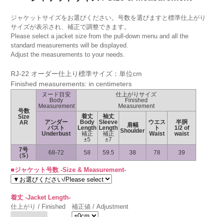
ジャケットサイズをお選びください。号数を選びますと標準仕上がり
サイズが表示され、補正で調整できます。
Please select a jacket size from the pull-down menu and all the
standard measurements will be displayed.
Adjust the measurements to your needs.
RJ-22 オーダー仕上り標準サイズ：単位cm
Finished measurements: in centimeters
ヌード目安
仕上がりサイズ
Body
Finished
Measurement
Measurement
号数
着丈
袖丈
Size
アンダー
Body
Sleeve
ウエス
半胴
AR
肩幅
バスト
Length
Length
ト
1/2 of
Shoulder
Underbust
補正
補正
Waist
waist
±5
±7
7号
68-72
58
59.5
38
78
39
（S）
■ジャケット号数 -Size & Measurement-
着丈 -Jacket Length-
仕上がり / Finished
補正値 / Adjustment