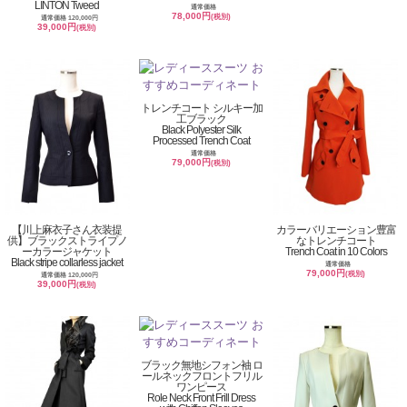
LINTON Tweed
通常価格
78,000円
(税別)
通常価格 120,000円
39,000円
(税別)
トレンチコート シルキー加
工ブラック
Black Polyester Silk
Processed Trench Coat
通常価格
79,000円
(税別)
【川上麻衣子さん衣装提
カラーバリエーション豊富
供】ブラックストライプノ
なトレンチコート
ーカラージャケット
Trench Coat in 10 Colors
Black stripe collarless jacket
通常価格
79,000円
(税別)
通常価格 120,000円
39,000円
(税別)
ブラック無地シフォン袖 ロ
ールネックフロントフリル
ワンピース
Role Neck Front Frill Dress