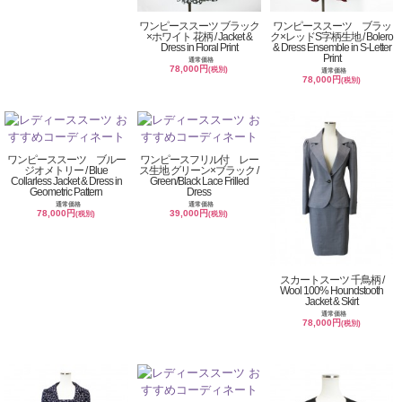
ワンピーススーツ ブラック
ワンピーススーツ ブラッ
×ホワイト 花柄 / Jacket &
ク×レッドS字柄生地 / Bolero
Dress in Floral Print
& Dress Ensemble in S-Letter
Print
通常価格
78,000円
(税別)
通常価格
78,000円
(税別)
ワンピーススーツ ブルー
ワンピースフリル付 レー
ジオメトリー / Blue
ス生地 グリーン×ブラック /
Collarless Jacket & Dress in
Green/Black Lace Frilled
Geometric Pattern
Dress
通常価格
通常価格
78,000円
39,000円
(税別)
(税別)
スカートスーツ 千鳥柄 /
Wool 100% Houndstooth
Jacket & Skirt
通常価格
78,000円
(税別)