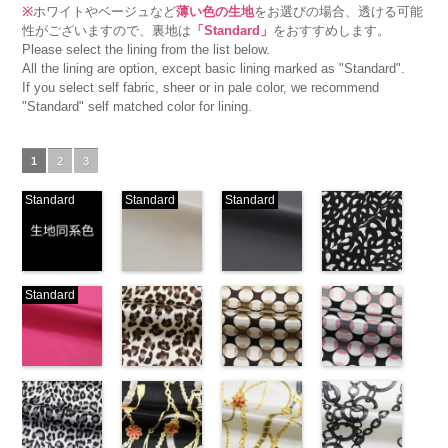
※
ホワイトやベージュなど
薄い色の生地
をお選びの場合、透ける可能
性がございますので、裏地は
「Standard」
をおすすめします。
Please select the lining from the list below.
All the lining are option, except basic lining marked as "Standard".
If you select self fabric, sheer or in pale color, we recommend
"Standard" self matched color for lining.
1
2
3
Standard
Standard
Standard
生地同系色
ベージュ
ブラック
ブラック×ホ
Standard
(-/TK)
(221/OT)
(19/OT)
ワイト模様
http://www.anys.co.jp/wp-
http://www.anys.co.jp/wp-
http://www.anys.co.jp/wp-
(KKP3601-
content/uploads/2013/04/jpg
content/uploads/2013/04/221.jpg
content/uploads/2013/02/19.jpg
24-C)
-
生地同系色
221
ベージュ
19
ブラック
http://www.anys.co.jp
無地
ピンク
ポリエ
無地
レオパード柄
ポリエ
無地
幾何学ドット
ポリエ
content/uploads/2013
幾何学ドット
ステル100％
(777/OT)
ステル100％
ブラウン
ステル100％
柄ベージュ
24-c.jpg
柄ピンク
CHARALIST、
http://www.anys.co.jp/wp-
CHARALIST、
(KKP1092-
CHARALIST、
(KKP1092-
KKP3601-24-
(KKP1092-
d.、
content/uploads/2013/08/777.jpg
d.、
55-B/UN)
d.、
93-C/UN)
C
93-D/UN)
ブラック×