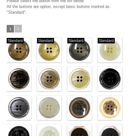
Please Select the button from the list below.
All the buttons are option, except basic buttons marked as
"Standard".
1
2
Standard
Standard
Standard
Standard
標準ベージュ
標準クリーム
標準グレー
標準ホワイト
(VT103-
(VT103-
(VT103-
(VT103-
G43/SN)
G40/SN)
G06/SN)
G01/SN)
http://www.anys.co.jp/wp-
http://www.anys.co.jp/wp-
http://www.anys.co.jp/wp-
http://www.anys.co.jp
content/uploads/2013/04/vt103-
content/uploads/2013/04/vt103-
content/uploads/2013/04/vt103-
content/uploads/2013
g43.jpg
ブラウン
g40.jpg
ベージュ
g06.jpg
クリーム
g01.jpg
ブラック
VT103-G43
(VT102-
VT103-G40
(VT102-
VT103-G06
(VT102-
VT103-G01
(VT102-
ベージュ
S48/SN)
標
クリーム
S43/SN)
標
グレー
S40/SN)
標準
ホワイト
S09/SN)
標
準
http://www.anys.co.jp/wp-
大ボタン
準
http://www.anys.co.jp/wp-
大ボタン
大ボタン直径
http://www.anys.co.jp/wp-
準
http://www.anys.co.jp
大ボタン
直径23mm／
content/uploads/2013/04/vt102-
直径23mm／
content/uploads/2013/04/vt102-
23mm／小ボ
content/uploads/2013/04/vt102-
直径23mm／
content/uploads/2013
小ボタン直径
s48.jpg
グレー
小ボタン直径
s43.jpg
ホワイト
タン直径
s40.jpg
フラワーブラ
小ボタン直径
s09.jpg
フラワーベー
18mm
VT102-S48
(VT102-
0
18mm
VT102-S43
(VT102-
0
18mm
VT102-S40
ウン
0
18mm
VT102-S09
ジュ
0
ブラウン
S06/SN)
大
ベージュ
S01/SN)
大
クリーム
(PW2039-
大
ブラック
(PW2039-
大