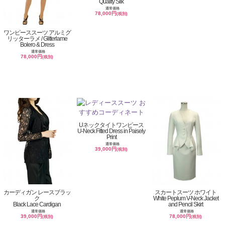
Quality Silk
通常価格
78,000円
(税別)
ワンピーススーツ アルミグ
リッターラメ / Glitterlame
Bolero & Dress
通常価格
78,000円
(税別)
Uネックタイトワンピース
U-Neck Fitted Dress in Paisely
Print
通常価格
39,000円
(税別)
カーディガン レースブラッ
スカートスーツ ホワイト
ク
White Peplum V-Neck Jacket
Black Lace Cardigan
and Pencil Skirt
通常価格
通常価格
39,000円
78,000円
(税別)
(税別)