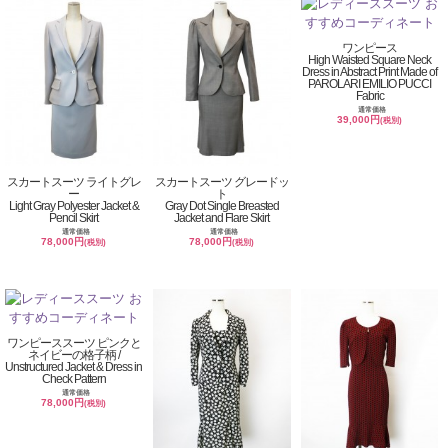
ワンピース
High Waisted Square Neck
Dress in Abstract Print Made of
PAROLARI EMILIO PUCCI
Fabric
通常価格
39,000円
(税別)
スカートスーツ ライトグレ
スカートスーツ グレードッ
ー
ト
Light Gray Polyester Jacket &
Gray Dot Single Breasted
Pencil Skirt
Jacket and Flare Skirt
通常価格
通常価格
78,000円
78,000円
(税別)
(税別)
ワンピーススーツ ピンクと
ネイビーの格子柄 /
Unstructured Jacket & Dress in
Check Pattern
通常価格
78,000円
(税別)