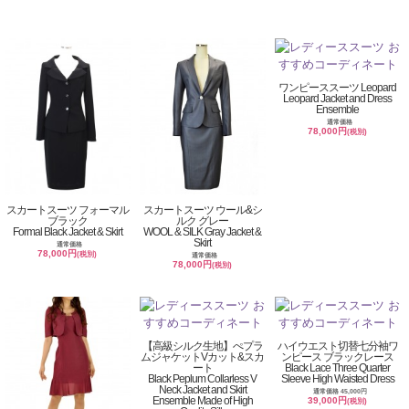
ワンピーススーツ Leopard
Leopard Jacket and Dress
Ensemble
通常価格
78,000円
(税別)
スカートスーツ フォーマル
スカートスーツ ウール&シ
ブラック
ルク グレー
Formal Black Jacket & Skirt
WOOL & SILK Gray Jacket &
Skirt
通常価格
78,000円
(税別)
通常価格
78,000円
(税別)
【高級シルク生地】ぺプラ
ハイウエスト切替七分袖ワ
ムジャケットVカット&スカ
ンピース ブラックレース
ート
Black Lace Three Quarter
Black Peplum Collarless V
Sleeve High Waisted Dress
Neck Jacket and Skirt
通常価格 45,000円
Ensemble Made of High
39,000円
(税別)