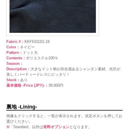
Fabric #：
KKF6311D1-19
Color：
ネイビー
Pattern：
ドット大
Contents：
ポリエステル100％
Season：
Description：
大きなドット柄が存在感あるシャンタン素材。光沢が
美しくパーティードレスにピッタリ！
Stock：
あり
基本価格 -Price (JPY)-：
39,000円
裏地 -Lining-
画像をクリックすると、一覧が表示されます。決定ボタンを押してお
選びください。
※
「Standard」以外は
有料オプション
となります。