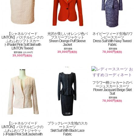
【シャネルツイード
光沢が美しいオレンジ色パ
ネイビーツィード生地のワ
LINTON】パステルピンクの
フスリーブジャケット
ンピーススーツ
ふわふわソフトスカー
Sheen Orange Puff Sleeve
Dress Suit With Navy Tweed
ト/Pastel Pink Soft Skirt with
Jacket
Fabric
LINTON Tweed
通常価格
通常価格
39,000円
78,000円
(税別)
(税別)
通常価格 120,000円
39,000円
(税別)
フラワー柄ジャカートのベ
ージュスカートスーツ
Flower Jacquard Beige Skirt
Suit
通常価格
78,000円
(税別)
【シャネルツイード
ブラックレース生地のスカ
LINTON】パステルピンクの
ートスーツ
ふわふわソフトジャケッ
Skirt Suit With Black Lace
ト/Pastel Pink Soft Jacket with
Fabric