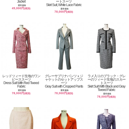
Jacket
ートスーツ
Skirt Suit, White Lace Fabric
通常価格
49,000円
(税別)
通常価格
78,000円
(税別)
レッドツィード生地のワン
グレーサブリナパンツｘジ
ラメ入りのブラック・グレ
ピーススーツ
ャケットのセットアップス
ーのツィード生地のスカー
Dress Suit With Red Tweed
ーツ
トスーツ
Fabric
Gray Suit with Cropped Pants
Skirt Suit With Black and Gray
Tweed Fabric
通常価格
通常価格
78,000円
78,000円
(税別)
(税別)
通常価格
78,000円
(税別)