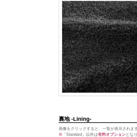
裏地 -Lining-
画像をクリックすると、一覧が表示されま
※
「Standard」以外は
有料オプション
とな