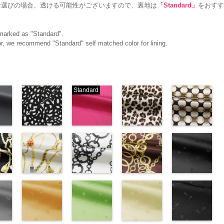
お選びの場合、透ける可能性がございますので、裏地は
「Standard」
をおすす
g marked as "Standard".
olor, we recommend "Standard" self matched color for lining.
Standard
ブラック×ホ
ピンク
レオパード柄
幾何学ドット
ワイト模様
(777/OT)
ブラウン
柄ベージュ
w.anys.co.jp/wp-
(KKP3601-
http://www.anys.co.jp/wp-
(KKP1092-
(KKP1092-
21.jpg
ploads/2013/02/19.jpg
24-C)
content/uploads/2013/08/777.jpg
55-B/UN)
93-C/UN)
ック
http://www.anys.co.jp/wp-
777
ピンク
http://www.anys.co.jp/wp-
http://www.anys.c
ベル
エ
content/uploads/2013/11/kkp3601-
チェーンベル
無地
チェーン柄ホ
ポリエ
content/uploads/2013/08/kkp1092-
チェーン柄ブ
content/uploads/
花柄ブラック
0％
ック
24-c.jpg
ト柄ホワイト
ステル100％
ワイト
55-b.jpg
ラウン
93-c.jpg
(AK203-
IST、
-
KKP3601-24-
(KKP1092-
CHARALIST、
(KKP2090-
KKP1092-55-
(KKP21090-
KKP1092-93-
55/LT)
)
C
137-A/UN)
ブラック×
d.、
145-A/UN)
B
145-B/UN)
ブラウン
C
http://www.anys.c
ベージュ
ABY、
w.anys.co.jp/wp-
ホワイト
http://www.anys.co.jp/wp-
模
DOLCELABY、
http://www.anys.co.jp/wp-
レオパード柄
http://www.anys.co.jp/wp-
幾何学ドット
content/uploads/