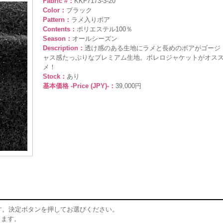
Fabric #：
KKF7173-3-20
Color：
ブラック
Pattern：
ラメ入りボア
Contents：
ポリエステル100％
Season：
オールシーズン
Description：
透け感のある生地にラメと長めのボアがゴージ
ャス感たっぷりなプレミアム生地。ボレロジャケットがオス
メ！
Stock：
あり
基本価格 -Price (JPY)-：
39,000円
す。決定ボタンを押してお選びください。
ります。