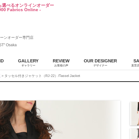
から選べるオンラインオーダー
00 Fabrics Online -
ーンオーダー専門店
ST" Osaka
ND
GALLERY
REVIEW
OUR DESIGNER
S
ギャラリー
お客様の声
デザイナー
直営
販
> タッセル付きジャケット（RJ-22）/Tassel Jacket