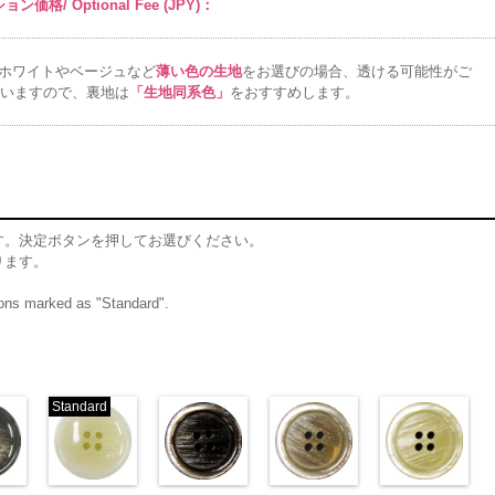
ン価格/ Optional Fee (JPY)：
6000
ホワイトやベージュなど
薄い色の生地
をお選びの場合、透ける可能性がご
いますので、裏地は
「生地同系色」
をおすすめします。
す。決定ボタンを押してお選びください。
ります。
ttons marked as "Standard".
Standard
ム
標準グレー
標準ホワイト
ブラウン(VT102-
ベージュ(VT102-
クリ