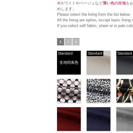
※
ホワイトやベージュなど
薄い色の生地
を
めします。
Please select the lining from the list below.
All the lining are option, except basic linin
If you select self fabric, sheer or in pale c
1
2
3
Standard
Standard
Standard
生地同系色
ベージュ
ブラック
(-/TK)
(221/OT)
(19/OT)
http://www.anys.co.jp/wp-
http://www.anys.co.jp/wp-
http://ww
content/uploads/2013/04/jpg
content/uploads/2013/04/2
content/u
-
生地同系色
221
ベージュ
19
ブラ
無地
幾何学ドット
ポリエ
無地
レオパード柄
ポリエ
無地
チェーン
ポリ
ステル100％
柄ピンク
ステル100％
グレー
ステル10
ト柄ブラ
CHARALIST、
(KKP1092-
CHARALIST、
(KKP1092-
CHARAL
(KKP1092
d.、
93-D/UN)
d.、
55-C/UN)
d.、
137-D/UN
DOLCELABY、
http://www.anys.co.jp/wp-
DOLCELABY、
http://www.anys.co.jp/wp-
DOLCEL
http://ww