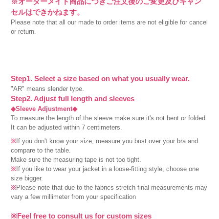
※オーダーメイド商品につきご注文後のご変更及びキャン
セルはできかねます。
Please note that all our made to order items are not eligible for cancel
or return.
Step1. Select a size based on what you usually wear.
"AR" means slender type.
Step2. Adjust full length and sleeves
◆Sleeve Adjustment◆
To measure the length of the sleeve make sure it's not bent or folded.
It can be adjusted within 7 centimeters.
※
If you don't know your size, measure you bust over your bra and
compare to the table.
Make sure the measuring tape is not too tight.
※
If you like to wear your jacket in a loose-fitting style, choose one
size bigger.
※
Please note that due to the fabrics stretch final measurements may
vary a few millimeter from your specification
※Feel free to consult us for custom sizes