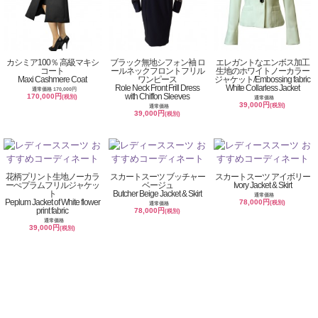
カシミア100％ 高級マキシ
ブラック無地シフォン袖 ロ
エレガントなエンボス加工
コート
ールネックフロントフリル
生地のホワイトノーカラー
Maxi Cashmere Coat
ワンピース
ジャケット/Embossing fabric
Role Neck Front Frill Dress
White Collarless Jacket
通常価格 170,000円
with Chiffon Sleeves
170,000円
(税別)
通常価格
39,000円
(税別)
通常価格
39,000円
(税別)
花柄プリント生地ノーカラ
スカートスーツ ブッチャー
スカートスーツ アイボリー
ーぺプラムフリルジャケッ
ベージュ
Ivory Jacket & Skirt
ト
Butcher Beige Jacket & Skirt
通常価格
Peplum Jacket of White flower
78,000円
(税別)
通常価格
print fabric
78,000円
(税別)
通常価格
39,000円
(税別)