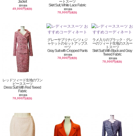
Jacket
ートスーツ
Skirt Suit, White Lace Fabric
通常価格
49,000円
(税別)
通常価格
78,000円
(税別)
グレーサブリナパンツｘジ
ラメ入りのブラック・グレ
ャケットのセットアップス
ーのツィード生地のスカー
ーツ
トスーツ
Gray Suit with Cropped Pants
Skirt Suit With Black and Gray
Tweed Fabric
通常価格
78,000円
(税別)
通常価格
78,000円
(税別)
レッドツィード生地のワン
ピーススーツ
Dress Suit With Red Tweed
Fabric
通常価格
78,000円
(税別)