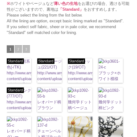
※
ホワイトやベージュなど
薄い色の生地
をお選びの場合、透ける可能
性がございますので、裏地は
「Standard」
をおすすめします。
Please select the lining from the list below.
All the lining are option, except basic lining marked as "Standard".
If you select self fabric, sheer or in pale color, we recommend
"Standard" self matched color for lining.
1
2
3
Standard
生地同系
Standard
ベージ
Standard
ブラッ
色(-/TK)
ュ(221/OT)
ク(19/OT)
http://www.anys.co.jp/wp-
http://www.anys.co.jp/wp-
http://www.anys.co.jp/wp-
ブラック×ホ
content/uploads/2013/04/jpg
content/uploads/2013/04/221.jpg
content/uploads/2013/02/19.jpg
ワイト模様
-
生地同系色
221
ベージュ
19
ブラック
(KKP3601-
無地
Standard
ポリエ
ピンク
無地
ポリエ
無地
ポリエ
24-C)
ステル100％
(777/OT)
ステル100％
ステル100％
http://www.anys.co.jp
CHARALIST、
http://www.anys.co.jp/wp-
CHARALIST、
レオパード柄
CHARALIST、
幾何学ドット
content/uploads/2013
幾何学ドット
d.、
content/uploads/2013/08/777.jpg
d.、
ブラウン
d.、
柄ベージュ
24-c.jpg
柄ピンク
DOLCELABY、
777
ピンク
DOLCELABY、
(KKP1092-
DOLCELABY、
(KKP1092-
KKP3601-24-
(KKP1092-
FairyRose、
無地
ポリエ
FairyRose、
55-B/UN)
FairyRose、
93-C/UN)
C
93-D/UN)
ブラック×
JEANNE、
ステル100％
JEANNE、
http://www.anys.co.jp/wp-
JEANNE、
http://www.anys.co.jp/wp-
ホワイト
http://www.anys.co.jp
模
LUNAMARY、
CHARALIST、
レオパード柄
LUNAMARY、
content/uploads/2013/08/kkp1092-
チェーンベル
LUNAMARY、
content/uploads/2013/08/kkp1092-
様
content/uploads/2013
ポリエス
LUNAMARY
d.、
グレー
LUNAMARY
55-b.jpg
ト柄ブラック
LUNAMARY
93-c.jpg
テル100％
93-d.jpg