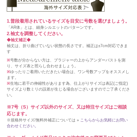
1.普段着用されているサイズを目安に号数を選びましょう。
「AR体」とは、細身シルエットのパターンです。
2.袖丈を調整してください。
◆袖丈補正◆
袖丈は、折り曲げていない状態の長さです。補正は±7cm対応できま
す
※
号数が分からない方は、ブラジャーの上からアンダーバストを測
り、サイズ表と照らし合わせましょう。
※
ゆったりご着用いただきたい場合は、ワン号数アップをオススメし
ます。
※
生地に若干の伸縮性があります為、仕上がりサイズは表記(ご指定)
サイズより数ミリの誤差が生じる場合がございますのでご了承くださ
い。
※7号（S）サイズ以外のサイズ、又は特注サイズはご相談
応じます。
※規格外サイズ/無料外補正については »
こちらからお気軽にお問い
合わせください。