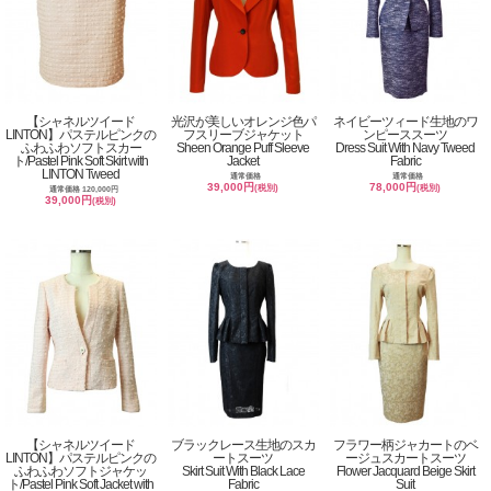
【シャネルツイード
光沢が美しいオレンジ色パ
ネイビーツィード生地のワ
LINTON】パステルピンクの
フスリーブジャケット
ンピーススーツ
ふわふわソフトスカー
Sheen Orange Puff Sleeve
Dress Suit With Navy Tweed
ト/Pastel Pink Soft Skirt with
Jacket
Fabric
LINTON Tweed
通常価格
通常価格
39,000円
78,000円
(税別)
(税別)
通常価格 120,000円
39,000円
(税別)
【シャネルツイード
ブラックレース生地のスカ
フラワー柄ジャカートのベ
LINTON】パステルピンクの
ートスーツ
ージュスカートスーツ
ふわふわソフトジャケッ
Skirt Suit With Black Lace
Flower Jacquard Beige Skirt
ト/Pastel Pink Soft Jacket with
Fabric
Suit