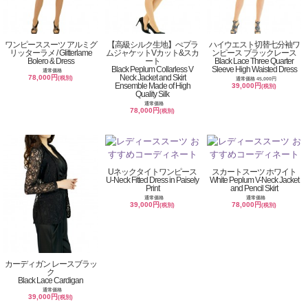
ワンピーススーツ アルミグ
【高級シルク生地】ぺプラ
ハイウエスト切替七分袖ワ
リッターラメ / Glitterlame
ムジャケットVカット&スカ
ンピース ブラックレース
Bolero & Dress
ート
Black Lace Three Quarter
Black Peplum Collarless V
Sleeve High Waisted Dress
通常価格
Neck Jacket and Skirt
78,000円
(税別)
通常価格 45,000円
Ensemble Made of High
39,000円
(税別)
Quality Silk
通常価格
78,000円
(税別)
Uネックタイトワンピース
スカートスーツ ホワイト
U-Neck Fitted Dress in Paisely
White Peplum V-Neck Jacket
Print
and Pencil Skirt
通常価格
通常価格
39,000円
78,000円
(税別)
(税別)
カーディガン レースブラッ
ク
Black Lace Cardigan
通常価格
39,000円
(税別)