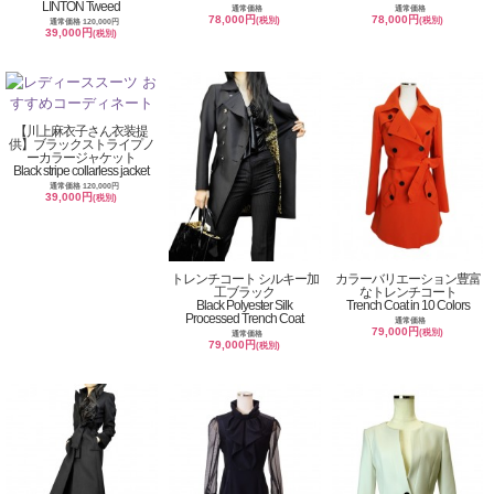
LINTON Tweed
通常価格
通常価格
78,000円
78,000円
(税別)
(税別)
通常価格 120,000円
39,000円
(税別)
【川上麻衣子さん衣装提
供】ブラックストライプノ
ーカラージャケット
Black stripe collarless jacket
通常価格 120,000円
39,000円
(税別)
トレンチコート シルキー加
カラーバリエーション豊富
工ブラック
なトレンチコート
Black Polyester Silk
Trench Coat in 10 Colors
Processed Trench Coat
通常価格
79,000円
(税別)
通常価格
79,000円
(税別)