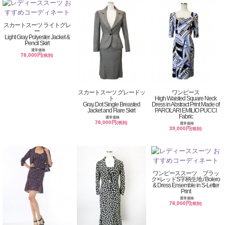
スカートスーツ ライトグレ
ー
Light Gray Polyester Jacket &
Pencil Skirt
通常価格
78,000円
(税別)
スカートスーツ グレードッ
ワンピース
ト
High Waisted Square Neck
Gray Dot Single Breasted
Dress in Abstract Print Made of
Jacket and Flare Skirt
PAROLARI EMILIO PUCCI
Fabric
通常価格
78,000円
(税別)
通常価格
39,000円
(税別)
ワンピーススーツ ブラッ
ク×レッドS字柄生地 / Bolero
& Dress Ensemble in S-Letter
Print
通常価格
78,000円
(税別)