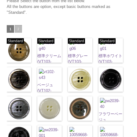
Please Select the button from the list below.
All the buttons are option, except basic buttons marked as
"Standard".
1
2
Standard
Standard
Standard
Standard
標準クリーム
標準グレー
標準ホワイト
(VT103-
(VT103-
(VT103-
標準ベージュ
G40/SN)
G06/SN)
G01/SN)
(VT103-
http://www.anys.co.jp/wp-
http://www.anys.co.jp/wp-
http://www.anys.co.jp
G43/SN)
content/uploads/2013/04/vt103-
content/uploads/2013/04/vt103-
content/uploads/2013
http://www.anys.co.jp/wp-
g40.jpg
ベージュ
g06.jpg
g01.jpg
content/uploads/2013/04/vt103-
VT103-G40
(VT102-
VT103-G06
VT103-G01
g43.jpg
ブラウン
クリーム
ブラック
クリーム
S43/SN)
標
グレー
標準
ホワイト
標
VT103-G43
(VT102-
(VT102-
(VT102-
準
http://www.anys.co.jp/wp-
大ボタン
大ボタン直径
準
大ボタン
ベージュ
S48/SN)
標
S40/SN)
S09/SN)
直径23mm／
content/uploads/2013/04/vt102-
23mm／小ボ
直径23mm／
準
http://www.anys.co.jp/wp-
大ボタン
http://www.anys.co.jp/wp-
http://www.anys.co.jp
小ボタン直径
s43.jpg
タン直径
小ボタン直径
フラワーベー
直径23mm／
content/uploads/2013/04/vt102-
content/uploads/2013/04/vt102-
content/uploads/2013
18mm
VT102-S43
0
18mm
0
18mm
ジュ
0
小ボタン直径
s48.jpg
グレー
ホワイト
s40.jpg
フラワーブラ
s09.jpg
ベージュ
大
(PW2039-
18mm
VT102-S48
(VT102-
0
(VT102-
VT102-S40
ウン
VT102-S09
ボタン直径
40/SN)
ブラウン
S06/SN)
大
S01/SN)
クリーム
(PW2039-
大
ブラック
大