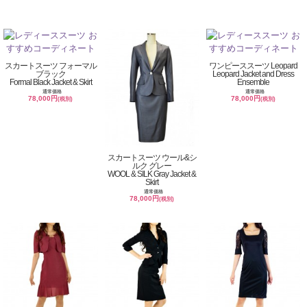
スカートスーツ フォーマル
ワンピーススーツ Leopard
ブラック
Leopard Jacket and Dress
Formal Black Jacket & Skirt
Ensemble
通常価格
通常価格
78,000円
78,000円
(税別)
(税別)
スカートスーツ ウール&シ
ルク グレー
WOOL & SILK Gray Jacket &
Skirt
通常価格
78,000円
(税別)