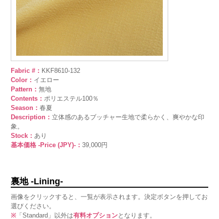
Fabric #：
KKF8610-132
Color：
イエロー
Pattern：
無地
Contents：
ポリエステル100％
Season：
春夏
Description：
立体感のあるブッチャー生地で柔らかく、爽やかな印
象。
Stock：
あり
基本価格 -Price (JPY)-：
39,000円
裏地 -Lining-
画像をクリックすると、一覧が表示されます。決定ボタンを押してお
選びください。
※
「Standard」以外は
有料オプション
となります。