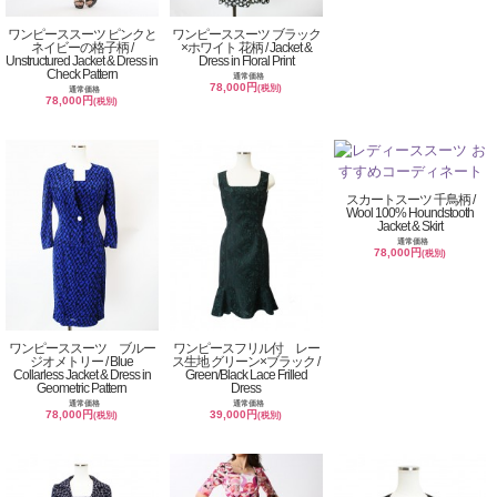
ワンピーススーツ ピンクと
ワンピーススーツ ブラック
ネイビーの格子柄 /
×ホワイト 花柄 / Jacket &
Unstructured Jacket & Dress in
Dress in Floral Print
Check Pattern
通常価格
78,000円
(税別)
通常価格
78,000円
(税別)
スカートスーツ 千鳥柄 /
Wool 100% Houndstooth
Jacket & Skirt
通常価格
78,000円
(税別)
ワンピーススーツ ブルー
ワンピースフリル付 レー
ジオメトリー / Blue
ス生地 グリーン×ブラック /
Collarless Jacket & Dress in
Green/Black Lace Frilled
Geometric Pattern
Dress
通常価格
通常価格
78,000円
39,000円
(税別)
(税別)