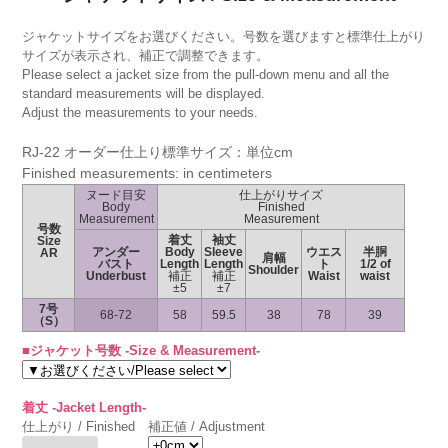
ジャケットサイズをお選びください。号数を選びますと標準仕上がり
サイズが表示され、補正で調整できます。
Please select a jacket size from the pull-down menu and all the
standard measurements will be displayed.
Adjust the measurements to your needs.
RJ-22 オーダー仕上り標準サイズ：単位cm
Finished measurements: in centimeters
ヌード目安
仕上がりサイズ
Body
Finished
Measurement
Measurement
号数
着丈
袖丈
Size
アンダー
Body
Sleeve
ウエス
半胴
AR
肩幅
バスト
Length
Length
ト
1/2 of
Shoulder
Underbust
補正
補正
Waist
waist
±5
±7
7号
68-72
58
59.5
38
78
39
（S）
■ジャケット号数 -Size & Measurement-
着丈 -Jacket Length-
仕上がり / Finished
補正値 / Adjustment