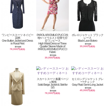
ワンピーススーツ ネイビー
PAROLARI EMILIO PUCCI生
ボレロジャケット ブラック
花柄
地×ハイウエスト切替七分
レース
One Button Jacket and Dress
丈ワンピース
Black Lace Bolero
in Floral Print
High Waist Dress w/ Three
通常価格
Quarter Sleeve Made of
39,000円
(税別)
通常価格
PAROLARI EMILIO PUCCI
78,000円
(税別)
Fabric
通常価格
39,000円
(税別)
スカートスーツ 春夏ベージ
セミロングジャケット グレ
ュ無地
ー×チェック
Solid Beige Jacket & Skirt for
Gray Plaid Semi-Long Jacket
S/S
通常価格
49,000円
(税別)
通常価格
78,000円
(税別)