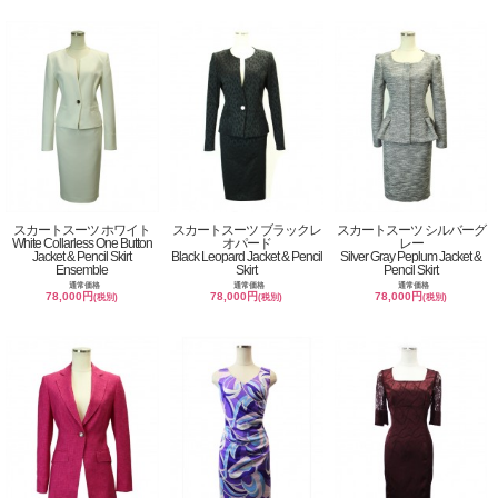
スカートスーツ ホワイト
スカートスーツ ブラックレ
スカートスーツ シルバーグ
White Collarless One Button
オパード
レー
Jacket & Pencil Skirt
Black Leopard Jacket & Pencil
Silver Gray Peplum Jacket &
Ensemble
Skirt
Pencil Skirt
通常価格
通常価格
通常価格
78,000円
78,000円
78,000円
(税別)
(税別)
(税別)