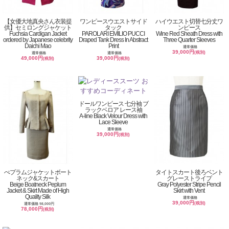
【女優大地真央さん衣装提
ワンピースウエストサイド
ハイウエスト切替七分丈ワ
供】セミロングジャケット
タック
ンピース
Fuchsia Cardigan Jacket
PAROLARI EMILIO PUCCI
Wine Red Sheath Dress with
ordered by Japanese celebrity
Draped Tank Dress In Abstract
Three Quarter Sleeves
Daichi Mao
Print
通常価格
39,000円
(税別)
通常価格
通常価格
49,000円
39,000円
(税別)
(税別)
ドールワンピース 七分袖 ブ
ラックベロア レース袖
A-line Black Velour Dress with
Lace Sleeve
通常価格
39,000円
(税別)
ぺプラムジャケットボート
タイトスカート後ろベント
ネック&スカート
グレーストライプ
Beige Boatneck Peplum
Gray Polyester Stripe Pencil
Jacket & Skirt Made of High
Skirt with Vent
Quality Silk
通常価格
39,000円
(税別)
通常価格 98,000円
78,000円
(税別)