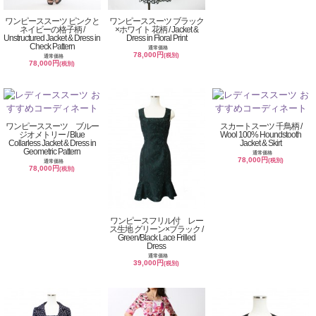
ワンピーススーツ ピンクと
ワンピーススーツ ブラック
ネイビーの格子柄 /
×ホワイト 花柄 / Jacket &
Unstructured Jacket & Dress in
Dress in Floral Print
Check Pattern
通常価格
78,000円
(税別)
通常価格
78,000円
(税別)
ワンピーススーツ ブルー
スカートスーツ 千鳥柄 /
ジオメトリー / Blue
Wool 100% Houndstooth
Collarless Jacket & Dress in
Jacket & Skirt
Geometric Pattern
通常価格
78,000円
(税別)
通常価格
78,000円
(税別)
ワンピースフリル付 レー
ス生地 グリーン×ブラック /
Green/Black Lace Frilled
Dress
通常価格
39,000円
(税別)