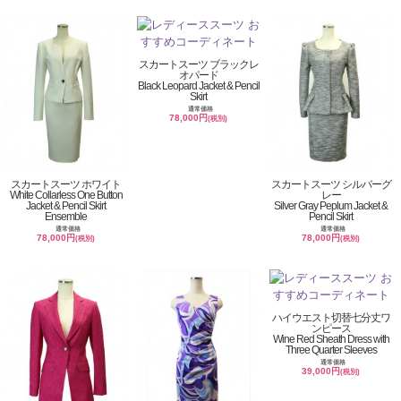
スカートスーツ ブラックレ
オパード
Black Leopard Jacket & Pencil
Skirt
通常価格
78,000円
(税別)
スカートスーツ ホワイト
スカートスーツ シルバーグ
White Collarless One Button
レー
Jacket & Pencil Skirt
Silver Gray Peplum Jacket &
Ensemble
Pencil Skirt
通常価格
通常価格
78,000円
78,000円
(税別)
(税別)
ハイウエスト切替七分丈ワ
ンピース
Wine Red Sheath Dress with
Three Quarter Sleeves
通常価格
39,000円
(税別)