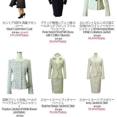
カシミア100％ 高級マキシ
ブラック無地シフォン袖 ロ
エレガントなエンボス加工
コート
ールネックフロントフリル
生地のホワイトノーカラー
Maxi Cashmere Coat
ワンピース
ジャケット/Embossing fabric
Role Neck Front Frill Dress
White Collarless Jacket
通常価格 170,000円
with Chiffon Sleeves
170,000円
(税別)
通常価格
39,000円
(税別)
通常価格
39,000円
(税別)
花柄プリント生地ノーカラ
スカートスーツ ブッチャー
スカートスーツ アイボリー
ーぺプラムフリルジャケッ
ベージュ
Ivory Jacket & Skirt
ト
Butcher Beige Jacket & Skirt
通常価格
Peplum Jacket of White flower
78,000円
(税別)
通常価格
print fabric
78,000円
(税別)
通常価格