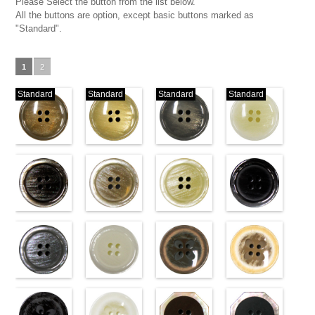
Please Select the button from the list below.
All the buttons are option, except basic buttons marked as
"Standard".
1
2
Standard
Standard
Standard
Standard
標準ベージュ
標準クリーム
標準グレー
標準ホワイト
(VT103-
(VT103-
(VT103-
(VT103-
G43/SN)
G40/SN)
G06/SN)
G01/SN)
http://www.anys.co.jp/wp-
http://www.anys.co.jp/wp-
http://www.anys.co.jp/wp-
http://www.anys.co.jp
content/uploads/2013/04/vt103-
content/uploads/2013/04/vt103-
content/uploads/2013/04/vt103-
content/uploads/2013
g43.jpg
ブラウン
g40.jpg
ベージュ
g06.jpg
クリーム
g01.jpg
ブラック
VT103-G43
(VT102-
VT103-G40
(VT102-
VT103-G06
(VT102-
VT103-G01
(VT102-
ベージュ
S48/SN)
標
クリーム
S43/SN)
標
グレー
S40/SN)
標準
ホワイト
S09/SN)
標
準
http://www.anys.co.jp/wp-
大ボタン
準
http://www.anys.co.jp/wp-
大ボタン
大ボタン直径
http://www.anys.co.jp/wp-
準
http://www.anys.co.jp
大ボタン
直径23mm／
content/uploads/2013/04/vt102-
直径23mm／
content/uploads/2013/04/vt102-
23mm／小ボ
content/uploads/2013/04/vt102-
直径23mm／
content/uploads/2013
小ボタン直径
s48.jpg
グレー
小ボタン直径
s43.jpg
ホワイト
タン直径
s40.jpg
フラワーブラ
小ボタン直径
s09.jpg
フラワーベー
18mm
VT102-S48
(VT102-
0
18mm
VT102-S43
(VT102-
0
18mm
VT102-S40
ウン
0
18mm
VT102-S09
ジュ
0
ブラウン
S06/SN)
大
ベージュ
S01/SN)
大
クリーム
(PW2039-
大
ブラック
(PW2039-
大