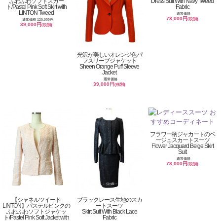
ふわふわソフトスカー
Dress Suit With Navy Tweed
ト/Pastel Pink Soft Skirt with
Fabric
LINTON Tweed
通常価格
78,000円
(税別)
通常価格 120,000円
39,000円
(税別)
光沢が美しいオレンジ色パ
フスリーブジャケット
Sheen Orange Puff Sleeve
Jacket
通常価格
39,000円
(税別)
フラワー柄ジャカートのベ
ージュスカートスーツ
Flower Jacquard Beige Skirt
Suit
通常価格
78,000円
(税別)
【シャネルツイード
ブラックレース生地のスカ
LINTON】パステルピンクの
ートスーツ
ふわふわソフトジャケッ
Skirt Suit With Black Lace
ト/Pastel Pink Soft Jacket with
Fabric