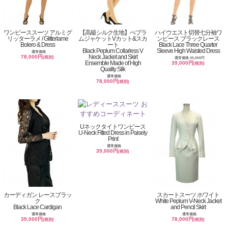
ワンピーススーツ アルミグ
【高級シルク生地】ぺプラ
ハイウエスト切替七分袖ワ
リッターラメ / Glitterlame
ムジャケットVカット&スカ
ンピース ブラックレース
Bolero & Dress
ート
Black Lace Three Quarter
Black Peplum Collarless V
Sleeve High Waisted Dress
通常価格
Neck Jacket and Skirt
78,000円
(税別)
通常価格 45,000円
Ensemble Made of High
39,000円
(税別)
Quality Silk
通常価格
78,000円
(税別)
Uネックタイトワンピース
U-Neck Fitted Dress in Paisely
Print
通常価格
39,000円
(税別)
カーディガン レースブラッ
スカートスーツ ホワイト
ク
White Peplum V-Neck Jacket
Black Lace Cardigan
and Pencil Skirt
通常価格
通常価格
39,000円
78,000円
(税別)
(税別)