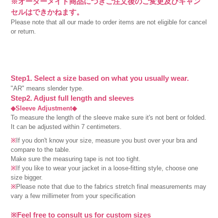
※オーダーメイド商品につきご注文後のご変更及びキャン
セルはできかねます。
Please note that all our made to order items are not eligible for cancel
or return.
Step1. Select a size based on what you usually wear.
"AR" means slender type.
Step2. Adjust full length and sleeves
◆Sleeve Adjustment◆
To measure the length of the sleeve make sure it's not bent or folded.
It can be adjusted within 7 centimeters.
※
If you don't know your size, measure you bust over your bra and
compare to the table.
Make sure the measuring tape is not too tight.
※
If you like to wear your jacket in a loose-fitting style, choose one
size bigger.
※
Please note that due to the fabrics stretch final measurements may
vary a few millimeter from your specification
※Feel free to consult us for custom sizes