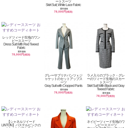
ートスーツ
Skirt Suit, White Lace Fabric
通常価格
78,000円
(税別)
レッドツィード生地のワン
ピーススーツ
Dress Suit With Red Tweed
Fabric
通常価格
78,000円
(税別)
グレーサブリナパンツｘジ
ラメ入りのブラック・グレ
ャケットのセットアップス
ーのツィード生地のスカー
ーツ
トスーツ
Gray Suit with Cropped Pants
Skirt Suit With Black and Gray
Tweed Fabric
通常価格
78,000円
(税別)
通常価格
78,000円
(税別)
【シャネルツイード
ネイビーツィード生地のワ
LINTON】パステルピンクの
ンピーススーツ