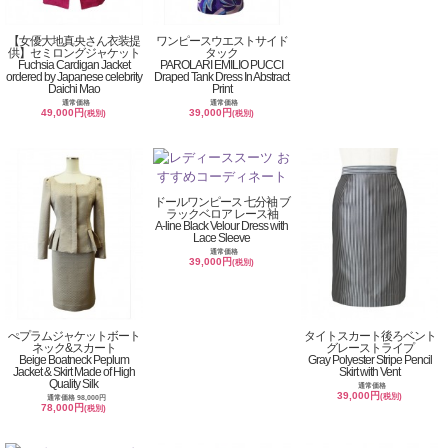
【女優大地真央さん衣装提
ワンピースウエストサイド
供】セミロングジャケット
タック
Fuchsia Cardigan Jacket
PAROLARI EMILIO PUCCI
ordered by Japanese celebrity
Draped Tank Dress In Abstract
Daichi Mao
Print
通常価格
通常価格
49,000円
39,000円
(税別)
(税別)
ドールワンピース 七分袖 ブ
ラックベロア レース袖
A-line Black Velour Dress with
Lace Sleeve
通常価格
39,000円
(税別)
ぺプラムジャケットボート
タイトスカート後ろベント
ネック&スカート
グレーストライプ
Beige Boatneck Peplum
Gray Polyester Stripe Pencil
Jacket & Skirt Made of High
Skirt with Vent
Quality Silk
通常価格
39,000円
(税別)
通常価格 98,000円
78,000円
(税別)