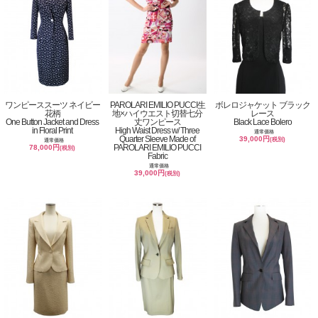
ワンピーススーツ ネイビー
PAROLARI EMILIO PUCCI生
ボレロジャケット ブラック
花柄
地×ハイウエスト切替七分
レース
One Button Jacket and Dress
丈ワンピース
Black Lace Bolero
in Floral Print
High Waist Dress w/ Three
通常価格
Quarter Sleeve Made of
39,000円
(税別)
通常価格
PAROLARI EMILIO PUCCI
78,000円
(税別)
Fabric
通常価格
39,000円
(税別)