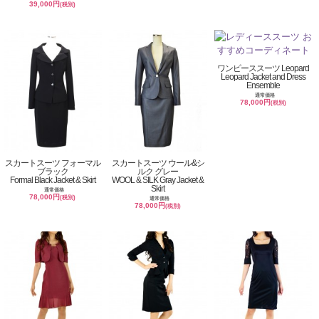
39,000円
(税別)
ワンピーススーツ Leopard
Leopard Jacket and Dress
Ensemble
通常価格
78,000円
(税別)
スカートスーツ フォーマル
スカートスーツ ウール&シ
ブラック
ルク グレー
Formal Black Jacket & Skirt
WOOL & SILK Gray Jacket &
Skirt
通常価格
78,000円
(税別)
通常価格
78,000円
(税別)