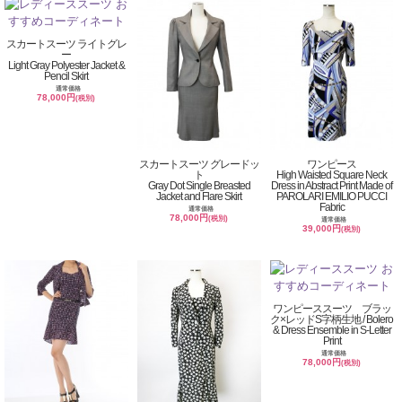
スカートスーツ ライトグレ
ー
Light Gray Polyester Jacket &
Pencil Skirt
通常価格
78,000円
(税別)
スカートスーツ グレードッ
ワンピース
ト
High Waisted Square Neck
Gray Dot Single Breasted
Dress in Abstract Print Made of
Jacket and Flare Skirt
PAROLARI EMILIO PUCCI
Fabric
通常価格
78,000円
(税別)
通常価格
39,000円
(税別)
ワンピーススーツ ブラッ
ク×レッドS字柄生地 / Bolero
& Dress Ensemble in S-Letter
Print
通常価格
78,000円
(税別)