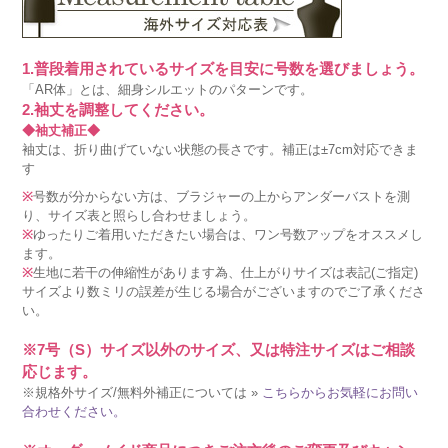
1.普段着用されているサイズを目安に号数を選びましょう。
「AR体」とは、細身シルエットのパターンです。
2.袖丈を調整してください。
◆袖丈補正◆
袖丈は、折り曲げていない状態の長さです。補正は±7cm対応できま
す
※
号数が分からない方は、ブラジャーの上からアンダーバストを測
り、サイズ表と照らし合わせましょう。
※
ゆったりご着用いただきたい場合は、ワン号数アップをオススメし
ます。
※
生地に若干の伸縮性があります為、仕上がりサイズは表記(ご指定)
サイズより数ミリの誤差が生じる場合がございますのでご了承くださ
い。
※7号（S）サイズ以外のサイズ、又は特注サイズはご相談
応じます。
※規格外サイズ/無料外補正については »
こちらからお気軽にお問い
合わせください。