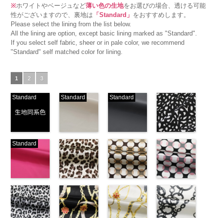
※
ホワイトやベージュなど
薄い色の生地
をお選びの場合、透ける可能
性がございますので、裏地は
「Standard」
をおすすめします。
Please select the lining from the list below.
All the lining are option, except basic lining marked as "Standard".
If you select self fabric, sheer or in pale color, we recommend
"Standard" self matched color for lining.
1
2
3
Standard
Standard
Standard
生地同系色
ベージュ
ブラック
ブラック×ホ
Standard
(-/TK)
(221/OT)
(19/OT)
ワイト模様
http://www.anys.co.jp/wp-
http://www.anys.co.jp/wp-
http://www.anys.co.jp/wp-
(KKP3601-
content/uploads/2013/04/jpg
content/uploads/2013/04/221.jpg
content/uploads/2013/02/19.jpg
24-C)
-
生地同系色
221
ベージュ
19
ブラック
http://www.anys.co.jp
無地
ピンク
ポリエ
無地
レオパード柄
ポリエ
無地
幾何学ドット
ポリエ
content/uploads/2013
幾何学ドット
ステル100％
(777/OT)
ステル100％
ブラウン
ステル100％
柄ベージュ
24-c.jpg
柄ピンク
CHARALIST、
http://www.anys.co.jp/wp-
CHARALIST、
(KKP1092-
CHARALIST、
(KKP1092-
KKP3601-24-
(KKP1092-
d.、
content/uploads/2013/08/777.jpg
d.、
55-B/UN)
d.、
93-C/UN)
C
93-D/UN)
ブラック×