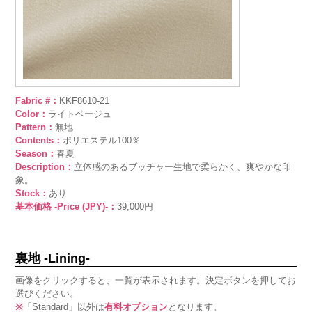
Fabric #：
KKF8610-21
Color：
ライトベージュ
Pattern：
無地
Contents：
ポリエステル100％
Season：
春夏
Description：
立体感のあるブッチャー生地で柔らかく、爽やかな印
象。
Stock：
あり
基本価格 -Price (JPY)-：
39,000円
裏地 -Lining-
画像をクリックすると、一覧が表示されます。決定ボタンを押してお
選びください。
※
「Standard」以外は
有料オプション
となります。