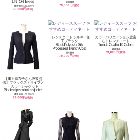
LINTON Tweed
通常価格
78,000円
(税別)
通常価格 120,000円
39,000円
(税別)
トレンチコート シルキー加
カラーバリエーション豊富
工ブラック
なトレンチコート
Black Polyester Silk
Trench Coat in 10 Colors
Processed Trench Coat
通常価格
79,000円
(税別)
通常価格
79,000円
(税別)
【川上麻衣子さん衣装提
供】ブラックストライプノ
ーカラージャケット
Black stripe collarless jacket
通常価格 120,000円
39,000円
(税別)