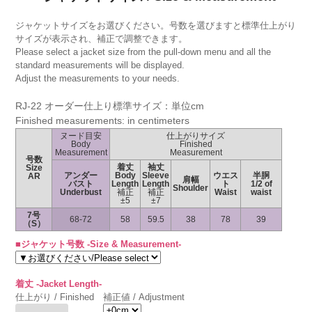
ジャケットサイズをお選びください。号数を選びますと標準仕上がり
サイズが表示され、補正で調整できます。
Please select a jacket size from the pull-down menu and all the
standard measurements will be displayed.
Adjust the measurements to your needs.
RJ-22 オーダー仕上り標準サイズ：単位cm
Finished measurements: in centimeters
ヌード目安
仕上がりサイズ
Body
Finished
Measurement
Measurement
号数
着丈
袖丈
Size
アンダー
Body
Sleeve
ウエス
半胴
AR
肩幅
バスト
Length
Length
ト
1/2 of
Shoulder
Underbust
補正
補正
Waist
waist
±5
±7
7号
68-72
58
59.5
38
78
39
（S）
■ジャケット号数 -Size & Measurement-
着丈 -Jacket Length-
仕上がり / Finished
補正値 / Adjustment