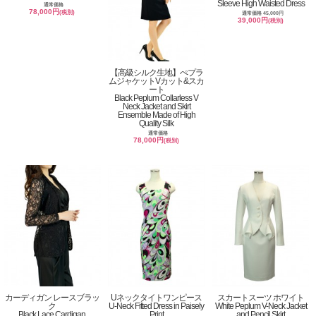
Sleeve High Waisted Dress
通常価格
78,000円
(税別)
通常価格 45,000円
39,000円
(税別)
【高級シルク生地】ぺプラ
ムジャケットVカット&スカ
ート
Black Peplum Collarless V
Neck Jacket and Skirt
Ensemble Made of High
Quality Silk
通常価格
78,000円
(税別)
カーディガン レースブラッ
Uネックタイトワンピース
スカートスーツ ホワイト
ク
U-Neck Fitted Dress in Paisely
White Peplum V-Neck Jacket
Black Lace Cardigan
Print
and Pencil Skirt