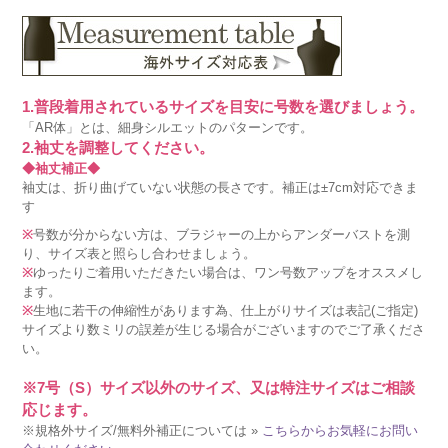
1.普段着用されているサイズを目安に号数を選びましょう。
「AR体」とは、細身シルエットのパターンです。
2.袖丈を調整してください。
◆袖丈補正◆
袖丈は、折り曲げていない状態の長さです。補正は±7cm対応できま
す
※
号数が分からない方は、ブラジャーの上からアンダーバストを測
り、サイズ表と照らし合わせましょう。
※
ゆったりご着用いただきたい場合は、ワン号数アップをオススメし
ます。
※
生地に若干の伸縮性があります為、仕上がりサイズは表記(ご指定)
サイズより数ミリの誤差が生じる場合がございますのでご了承くださ
い。
※7号（S）サイズ以外のサイズ、又は特注サイズはご相談
応じます。
※規格外サイズ/無料外補正については »
こちらからお気軽にお問い