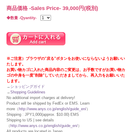
商品価格 -Sales Price-
39,000
円(税別)
◆数量 -Qyantity-
※ご注意）ブラウザの"戻る"ボタンをお使いにならないようお願いい
たします。
お買い物カゴに入れた商品内容のご変更は、お手数ですがお買い物カ
ゴの中身を一度"削除"していただきましてから、再入力をお願いいた
します。
→
ショッピングガイド
→
Shopping Guidelines
No additional import charges at delivery!
Product will be shipped by FedEx or EMS. Learn
more（
http://www.anys.co.jp/english/guide_en/
）
Shipping : JPY1,000(approx. $10.00) EMS
Shipping to US | see details
（
http://www.anys.co.jp/english/guide_en/
）
All products are located in Japan