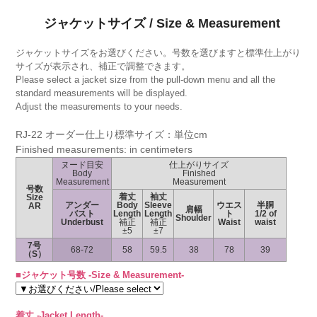
ジャケットサイズ / Size & Measurement
ジャケットサイズをお選びください。号数を選びますと標準仕上がり
サイズが表示され、補正で調整できます。
Please select a jacket size from the pull-down menu and all the
standard measurements will be displayed.
Adjust the measurements to your needs.
RJ-22 オーダー仕上り標準サイズ：単位cm
Finished measurements: in centimeters
ヌード目安
仕上がりサイズ
Body
Finished
Measurement
Measurement
号数
着丈
袖丈
Size
アンダー
Body
Sleeve
ウエス
半胴
AR
肩幅
バスト
Length
Length
ト
1/2 of
Shoulder
Underbust
補正
補正
Waist
waist
±5
±7
7号
68-72
58
59.5
38
78
39
（S）
■ジャケット号数 -Size & Measurement-
着丈 -Jacket Length-