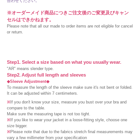
合わせください。
※オーダーメイド商品につきご注文後のご変更及びキャン
セルはできかねます。
Please note that all our made to order items are not eligible for cancel
or return.
Step1. Select a size based on what you usually wear.
"AR" means slender type.
Step2. Adjust full length and sleeves
◆Sleeve Adjustment◆
To measure the length of the sleeve make sure it's not bent or folded.
It can be adjusted within 7 centimeters.
※
If you don't know your size, measure you bust over your bra and
compare to the table.
Make sure the measuring tape is not too tight.
※
If you like to wear your jacket in a loose-fitting style, choose one
size bigger.
※
Please note that due to the fabrics stretch final measurements may
vary a few millimeter from your specification