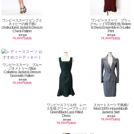
ワンピーススーツ ピンクと
ワンピーススーツ ブラッ
ネイビーの格子柄 /
ク×レッドS字柄生地 / Bolero
Unstructured Jacket & Dress in
& Dress Ensemble in S-Letter
Check Pattern
Print
通常価格
通常価格
78,000円
78,000円
(税別)
(税別)
ワンピーススーツ ブルー
ジオメトリー / Blue
Collarless Jacket & Dress in
Geometric Pattern
通常価格
78,000円
(税別)
ワンピースフリル付 レー
スカートスーツ 千鳥柄 /
ス生地 グリーン×ブラック /
Wool 100% Houndstooth
Green/Black Lace Frilled
Jacket & Skirt
Dress
通常価格
78,000円
(税別)
通常価格
39,000円
(税別)