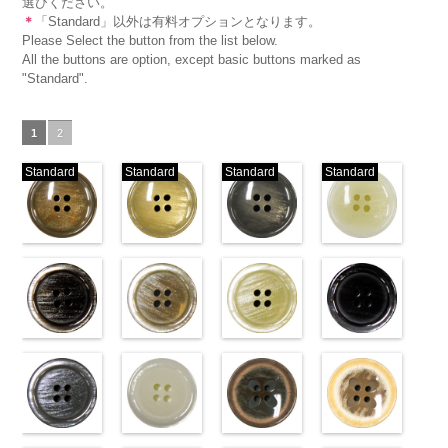
選びください。
＊
「Standard」以外は有料オプションとなります。
Please Select the button from the list below.
All the buttons are option, except basic buttons marked as
"Standard".
1
2
Standard
Standard
Standard
Standard
標準ベージュ
標準クリーム
標準グレー
標準ホワイト
(VT103-
(VT103-
(VT103-
(VT103-
G43/SN)
G40/SN)
G06/SN)
G01/SN)
http://www.anys.co.jp/wp-
http://www.anys.co.jp/wp-
http://www.anys.co.jp/wp-
http://www.anys.co.jp
content/uploads/2013/04/vt103-
content/uploads/2013/04/vt103-
content/uploads/2013/04/vt103-
content/uploads/2013
g43.jpg
ブラウン
g40.jpg
ベージュ
g06.jpg
クリーム
g01.jpg
ブラック
VT103-G43
(VT102-
VT103-G40
(VT102-
VT103-G06
(VT102-
VT103-G01
(VT102-
ベージュ
S48/SN)
標
クリーム
S43/SN)
標
グレー
S40/SN)
標準
ホワイト
S09/SN)
標
準
http://www.anys.co.jp/wp-
大ボタン
準
http://www.anys.co.jp/wp-
大ボタン
大ボタン直径
http://www.anys.co.jp/wp-
準
http://www.anys.co.jp
大ボタン
直径23mm／
content/uploads/2013/04/vt102-
直径23mm／
content/uploads/2013/04/vt102-
23mm／小ボ
content/uploads/2013/04/vt102-
直径23mm／
content/uploads/2013
小ボタン直径
s48.jpg
グレー
小ボタン直径
s43.jpg
ホワイト
タン直径
s40.jpg
フラワーブラ
小ボタン直径
s09.jpg
フラワーベー