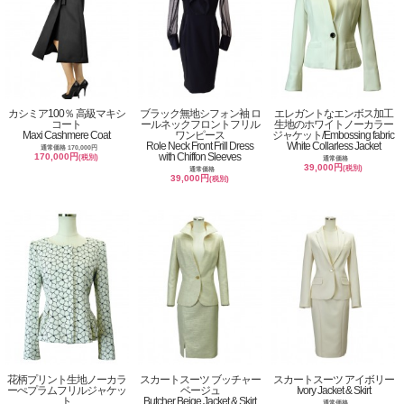
カシミア100％ 高級マキシ
ブラック無地シフォン袖 ロ
エレガントなエンボス加工
コート
ールネックフロントフリル
生地のホワイトノーカラー
Maxi Cashmere Coat
ワンピース
ジャケット/Embossing fabric
Role Neck Front Frill Dress
White Collarless Jacket
通常価格 170,000円
with Chiffon Sleeves
170,000円
(税別)
通常価格
39,000円
(税別)
通常価格
39,000円
(税別)
花柄プリント生地ノーカラ
スカートスーツ ブッチャー
スカートスーツ アイボリー
ーぺプラムフリルジャケッ
ベージュ
Ivory Jacket & Skirt
ト
Butcher Beige Jacket & Skirt
通常価格