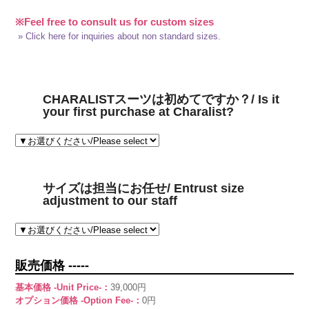
※Feel free to consult us for custom sizes
» Click here for inquiries about non standard sizes.
CHARALISTスーツは初めてですか？/ Is it
your first purchase at Charalist?
サイズは担当にお任せ/ Entrust size
adjustment to our staff
販売価格 -----
基本価格 -Unit Price-：
39,000円
オプション価格 -Option Fee-：
0円