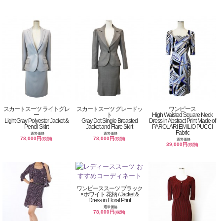
スカートスーツ ライトグレ
スカートスーツ グレードッ
ワンピース
ー
ト
High Waisted Square Neck
Light Gray Polyester Jacket &
Gray Dot Single Breasted
Dress in Abstract Print Made of
Pencil Skirt
Jacket and Flare Skirt
PAROLARI EMILIO PUCCI
Fabric
通常価格
通常価格
78,000円
78,000円
(税別)
(税別)
通常価格
39,000円
(税別)
ワンピーススーツ ブラック
×ホワイト 花柄 / Jacket &
Dress in Floral Print
通常価格
78,000円
(税別)