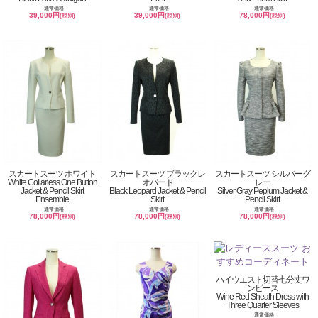
通常価格
通常価格
通常価格
39,000円
39,000円
78,000円
(税別)
(税別)
(税別)
スカートスーツ ホワイト
スカートスーツ ブラックレ
スカートスーツ シルバーグ
White Collarless One Button
オパード
レー
Jacket & Pencil Skirt
Black Leopard Jacket & Pencil
Silver Gray Peplum Jacket &
Ensemble
Skirt
Pencil Skirt
通常価格
通常価格
通常価格
78,000円
78,000円
78,000円
(税別)
(税別)
(税別)
ハイウエスト切替七分丈ワ
ンピース
Wine Red Sheath Dress with
Three Quarter Sleeves
通常価格