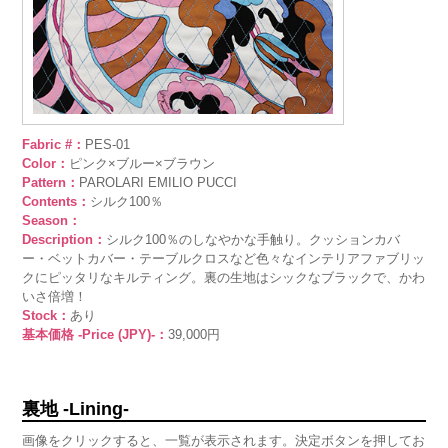
Fabric #：
PES-01
Color：
ピンク×ブルー×ブラウン
Pattern：
PAROLARI EMILIO PUCCI
Contents：
シルク100％
Season：
Description：
シルク100％のしなやかな手触り。クッションカバ
ー・ベットカバー・テーブルクロスなど色々なインテリアファブリッ
クにピッタリなキルティング。裏の生地はシックなブラックで、かわ
いさ倍増！
Stock：
あり
基本価格 -Price (JPY)-：
39,000円
裏地 -Lining-
画像をクリックすると、一覧が表示されます。決定ボタンを押してお