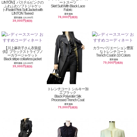
LINTON】パステルピンクの
ートスーツ
ふわふわソフトジャケッ
Skirt Suit With Black Lace
ト/Pastel Pink Soft Jacket with
Fabric
LINTON Tweed
通常価格
78,000円
(税別)
通常価格 120,000円
39,000円
(税別)
【川上麻衣子さん衣装提
カラーバリエーション豊富
供】ブラックストライプノ
なトレンチコート
ーカラージャケット
Trench Coat in 10 Colors
Black stripe collarless jacket
通常価格
79,000円
(税別)
通常価格 120,000円
39,000円
(税別)
トレンチコート シルキー加
工ブラック
Black Polyester Silk
Processed Trench Coat
通常価格
79,000円
(税別)