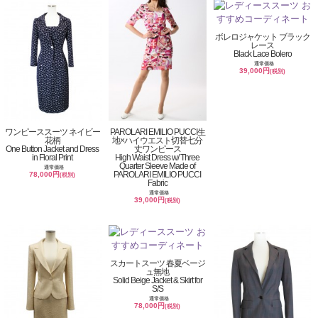
ボレロジャケット ブラック
レース
Black Lace Bolero
通常価格
39,000円
(税別)
ワンピーススーツ ネイビー
PAROLARI EMILIO PUCCI生
花柄
地×ハイウエスト切替七分
One Button Jacket and Dress
丈ワンピース
in Floral Print
High Waist Dress w/ Three
Quarter Sleeve Made of
通常価格
PAROLARI EMILIO PUCCI
78,000円
(税別)
Fabric
通常価格
39,000円
(税別)
スカートスーツ 春夏ベージ
ュ無地
Solid Beige Jacket & Skirt for
S/S
通常価格
78,000円
(税別)