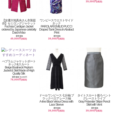
39,000円
(税別)
【女優大地真央さん衣装提
ワンピースウエストサイド
供】セミロングジャケット
タック
Fuchsia Cardigan Jacket
PAROLARI EMILIO PUCCI
ordered by Japanese celebrity
Draped Tank Dress In Abstract
Daichi Mao
Print
通常価格
通常価格
49,000円
39,000円
(税別)
(税別)
ぺプラムジャケットボート
ネック&スカート
Beige Boatneck Peplum
Jacket & Skirt Made of High
Quality Silk
通常価格 98,000円
78,000円
(税別)
ドールワンピース 七分袖 ブ
タイトスカート後ろベント
ラックベロア レース袖
グレーストライプ
A-line Black Velour Dress with
Gray Polyester Stripe Pencil
Lace Sleeve
Skirt with Vent
通常価格
通常価格
39,000円
39,000円
(税別)
(税別)