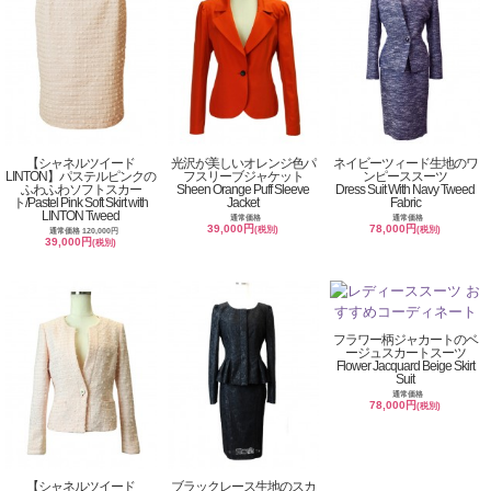
【シャネルツイード
光沢が美しいオレンジ色パ
ネイビーツィード生地のワ
LINTON】パステルピンクの
フスリーブジャケット
ンピーススーツ
ふわふわソフトスカー
Sheen Orange Puff Sleeve
Dress Suit With Navy Tweed
ト/Pastel Pink Soft Skirt with
Jacket
Fabric
LINTON Tweed
通常価格
通常価格
39,000円
78,000円
(税別)
(税別)
通常価格 120,000円
39,000円
(税別)
フラワー柄ジャカートのベ
ージュスカートスーツ
Flower Jacquard Beige Skirt
Suit
通常価格
78,000円
(税別)
【シャネルツイード
ブラックレース生地のスカ