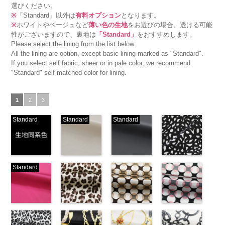
選びください。
※
「Standard」以外は
有料オプション
となります。
※
ホワイトやベージュなど
薄い色の生地
をお選びの場合、透ける可能
性がございますので、裏地は
「Standard」
をおすすめします。
Please select the lining from the list below.
All the lining are option, except basic lining marked as "Standard".
If you select self fabric, sheer or in pale color, we recommend
"Standard" self matched color for lining.
1
2
3
Standard
Standard
Standard
生地同系色
ベージュ
ブラック
ブラック×ホ
Standard
(-/TK)
(221/OT)
(19/OT)
ワイト模様
http://www.anys.co.jp/wp-
http://www.anys.co.jp/wp-
http://www.anys.co.jp/wp-
(KKP3601-
content/uploads/2013/04/jpg
content/uploads/2013/04/221.jpg
content/uploads/2013/02/19.jpg
24-C)
-
生地同系色
221
ベージュ
19
ブラック
http://www.anys.co.jp
無地
ピンク
ポリエ
無地
レオパード柄
ポリエ
無地
幾何学ドット
ポリエ
content/uploads/2013
幾何学ドット
ステル100％
(777/OT)
ステル100％
ブラウン
ステル100％
柄ベージュ
24-c.jpg
柄ピンク