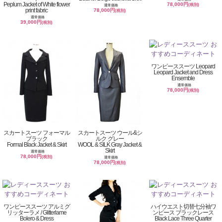
Peplum Jacket of White flower
78,000円
(税別)
通常価格
print fabric
78,000円
(税別)
通常価格
39,000円
(税別)
ワンピーススーツ Leopard
Leopard Jacket and Dress
Ensemble
通常価格
78,000円
(税別)
スカートスーツ フォーマル
スカートスーツ ウール&シ
ブラック
ルク グレー
Formal Black Jacket & Skirt
WOOL & SILK Gray Jacket &
Skirt
通常価格
78,000円
(税別)
通常価格
78,000円
(税別)
ワンピーススーツ アルミグ
ハイウエスト切替七分袖ワ
リッターラメ / Glitterlame
ンピース ブラックレース
Bolero & Dress
Black Lace Three Quarter