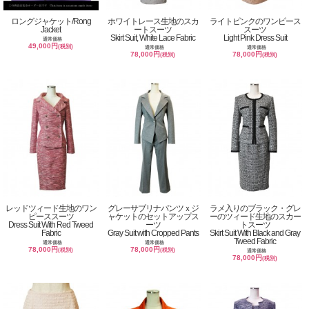
ロングジャケット/Rong
ホワイトレース生地のスカ
ライトピンクのワンピース
Jacket
ートスーツ
スーツ
Skirt Suit, White Lace Fabric
Light Pink Dress Suit
通常価格
49,000円
(税別)
通常価格
通常価格
78,000円
78,000円
(税別)
(税別)
レッドツィード生地のワン
グレーサブリナパンツｘジ
ラメ入りのブラック・グレ
ピーススーツ
ャケットのセットアップス
ーのツィード生地のスカー
Dress Suit With Red Tweed
ーツ
トスーツ
Fabric
Gray Suit with Cropped Pants
Skirt Suit With Black and Gray
Tweed Fabric
通常価格
通常価格
78,000円
78,000円
(税別)
(税別)
通常価格
78,000円
(税別)