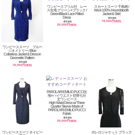
ワンピースフリル付 レー
スカートスーツ 千鳥柄 /
ス生地 グリーン×ブラック /
Wool 100% Houndstooth
Green/Black Lace Frilled
Jacket & Skirt
Dress
通常価格
78,000円
(税別)
通常価格
39,000円
(税別)
ワンピーススーツ ブルー
ジオメトリー / Blue
Collarless Jacket & Dress in
Geometric Pattern
通常価格
78,000円
(税別)
PAROLARI EMILIO PUCCI生
地×ハイウエスト切替七分
丈ワンピース
High Waist Dress w/ Three
Quarter Sleeve Made of
PAROLARI EMILIO PUCCI
Fabric
通常価格
39,000円
(税別)
ワンピーススーツ ネイビー
ボレロジャケット ブラック