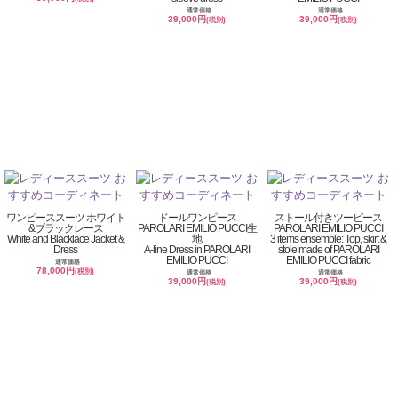
通常価格
通常価格
39,000円
39,000円
(税別)
(税別)
ワンピーススーツ ホワイト
ドールワンピース
ストール付きツーピース
&ブラックレース
PAROLARI EMILIO PUCCI生
PAROLARI EMILIO PUCCI
White and Blacklace Jacket &
地
3 items ensemble: Top, skirt &
Dress
A-line Dress in PAROLARI
stole made of PAROLARI
EMILIO PUCCI
EMILIO PUCCI fabric
通常価格
78,000円
(税別)
通常価格
通常価格
39,000円
39,000円
(税別)
(税別)