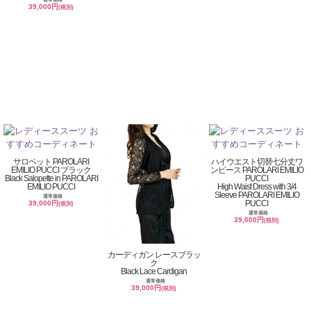
39,000円
(税別)
サロペット PAROLARI
ハイウエスト切替七分丈ワ
EMILIO PUCCI ブラック
ンピース PAROLARI EMILIO
Black Salopette in PAROLARI
PUCCI
EMILIO PUCCI
High Waist Dress with 3/4
Sleeve PAROLARI EMILIO
通常価格
PUCCI
39,000円
(税別)
通常価格
39,000円
(税別)
カーディガン レースブラッ
ク
Black Lace Cardigan
通常価格
39,000円
(税別)