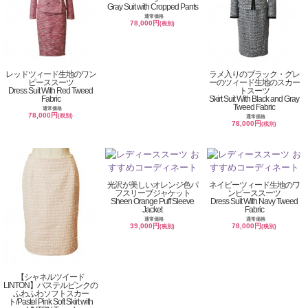
Gray Suit with Cropped Pants
通常価格
78,000円
(税別)
レッドツィード生地のワン
ラメ入りのブラック・グレ
ピーススーツ
ーのツィード生地のスカー
Dress Suit With Red Tweed
トスーツ
Fabric
Skirt Suit With Black and Gray
Tweed Fabric
通常価格
78,000円
(税別)
通常価格
78,000円
(税別)
光沢が美しいオレンジ色パ
ネイビーツィード生地のワ
フスリーブジャケット
ンピーススーツ
Sheen Orange Puff Sleeve
Dress Suit With Navy Tweed
Jacket
Fabric
通常価格
通常価格
39,000円
78,000円
(税別)
(税別)
【シャネルツイード
LINTON】パステルピンクの
ふわふわソフトスカー
ト/Pastel Pink Soft Skirt with