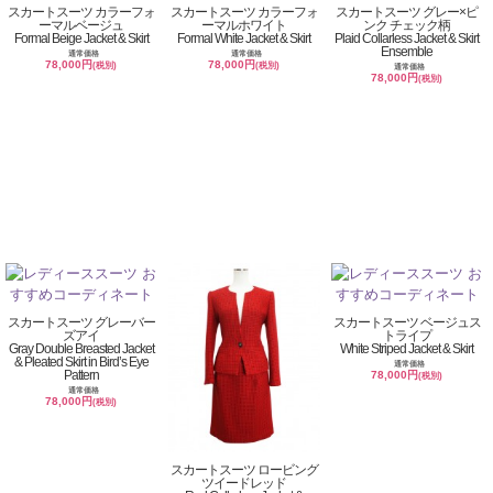
スカートスーツ カラーフォ
スカートスーツ カラーフォ
スカートスーツ グレー×ピ
ーマルベージュ
ーマルホワイト
ンク チェック柄
Formal Beige Jacket & Skirt
Formal White Jacket & Skirt
Plaid Collarless Jacket & Skirt
Ensemble
通常価格
通常価格
78,000円
78,000円
(税別)
(税別)
通常価格
78,000円
(税別)
スカートスーツ グレーバー
スカートスーツ ベージュス
ズアイ
トライプ
Gray Double Breasted Jacket
White Striped Jacket & Skirt
& Pleated Skirt in Bird’s Eye
通常価格
Pattern
78,000円
(税別)
通常価格
78,000円
(税別)
スカートスーツ ロービング
ツイードレッド