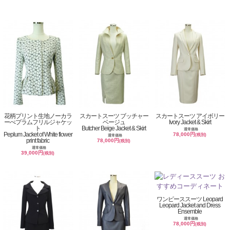
花柄プリント生地ノーカラ
スカートスーツ ブッチャー
スカートスーツ アイボリー
ーぺプラムフリルジャケッ
ベージュ
Ivory Jacket & Skirt
ト
Butcher Beige Jacket & Skirt
通常価格
Peplum Jacket of White flower
78,000円
(税別)
通常価格
print fabric
78,000円
(税別)
通常価格
39,000円
(税別)
ワンピーススーツ Leopard
Leopard Jacket and Dress
Ensemble
通常価格
78,000円
(税別)