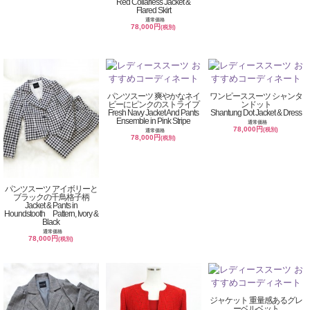
Red Collarless Jacket &
Flared Skirt
通常価格
78,000円
(税別)
パンツスーツ 爽やかなネイ
ワンピーススーツ シャンタ
ビーにピンクのストライプ
ンドット
Fresh Navy Jacket And Pants
Shantung Dot Jacket & Dress
Ensemble in Pink Stripe
通常価格
78,000円
(税別)
通常価格
78,000円
(税別)
パンツスーツ アイボリーと
ブラックの千鳥格子柄
Jacket & Pants in
Houndstooth Pattern, Ivory &
Black
通常価格
78,000円
(税別)
ジャケット 重量感あるグレ
ーベルベット