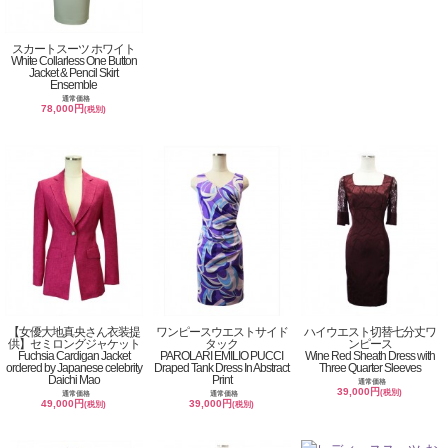
スカートスーツ ホワイト
White Collarless One Button
Jacket & Pencil Skirt
Ensemble
通常価格
78,000円
(税別)
【女優大地真央さん衣装提
ワンピースウエストサイド
ハイウエスト切替七分丈ワ
供】セミロングジャケット
タック
ンピース
Fuchsia Cardigan Jacket
PAROLARI EMILIO PUCCI
Wine Red Sheath Dress with
ordered by Japanese celebrity
Draped Tank Dress In Abstract
Three Quarter Sleeves
Daichi Mao
Print
通常価格
39,000円
(税別)
通常価格
通常価格
49,000円
39,000円
(税別)
(税別)