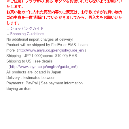
※ご注意）ブラウザの"戻る"ボタンをお使いにならないようお願いい
たします。
お買い物カゴに入れた商品内容のご変更は、お手数ですがお買い物カ
ゴの中身を一度"削除"していただきましてから、再入力をお願いいた
します。
→
ショッピングガイド
→
Shopping Guidelines
No additional import charges at delivery!
Product will be shipped by FedEx or EMS. Learn
more（
http://www.anys.co.jp/english/guide_en/
）
Shipping : JPY1,000(approx. $10.00) EMS
Shipping to US | see details
（
http://www.anys.co.jp/english/guide_en/
）
All products are located in Japan
Delivery : Estimated between
Payments: PayPal | See payment information
Buying an item