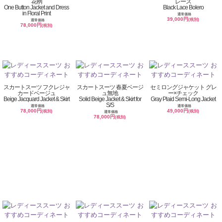
花柄
レース
One Button Jacket and Dress
Black Lace Bolero
in Floral Print
通常価格
39,000円
(税別)
通常価格
78,000円
(税別)
スカートスーツ フクレジャ
スカートスーツ 春夏ベージ
セミロングジャケット グレ
カードベージュ
ュ無地
ー×チェック
Beige Jacquard Jacket & Skirt
Solid Beige Jacket & Skirt for
Gray Plaid Semi-Long Jacket
S/S
通常価格
通常価格
78,000円
49,000円
(税別)
(税別)
通常価格
78,000円
(税別)