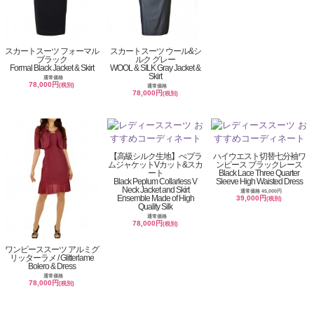
スカートスーツ フォーマル
スカートスーツ ウール&シ
ブラック
ルク グレー
Formal Black Jacket & Skirt
WOOL & SILK Gray Jacket &
Skirt
通常価格
78,000円
(税別)
通常価格
78,000円
(税別)
【高級シルク生地】ぺプラ
ハイウエスト切替七分袖ワ
ムジャケットVカット&スカ
ンピース ブラックレース
ート
Black Lace Three Quarter
Black Peplum Collarless V
Sleeve High Waisted Dress
Neck Jacket and Skirt
通常価格 45,000円
Ensemble Made of High
39,000円
(税別)
Quality Silk
通常価格
78,000円
(税別)
ワンピーススーツ アルミグ
リッターラメ / Glitterlame
Bolero & Dress
通常価格
78,000円
(税別)