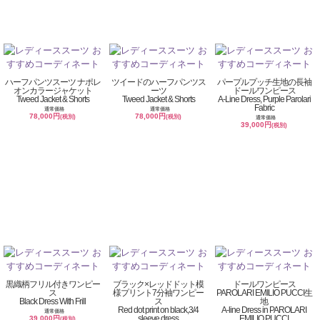
ハーフパンツスーツ ナポレ
ツイードのハーフパンツス
パープルプッチ生地の長袖
オンカラージャケット
ーツ
ドールワンピース
Tweed Jacket & Shorts
Tweed Jacket & Shorts
A-Line Dress, Purple Parolari
Fabric
通常価格
通常価格
78,000円
78,000円
(税別)
(税別)
通常価格
39,000円
(税別)
黒織柄フリル付きワンピー
ブラック×レッドドット模
ドールワンピース
ス
様プリント7分袖ワンピー
PAROLARI EMILIO PUCCI生
Black Dress With Frill
ス
地
Red dot print on black,3/4
A-line Dress in PAROLARI
通常価格
sleeve dress
EMILIO PUCCI
39,000円
(税別)