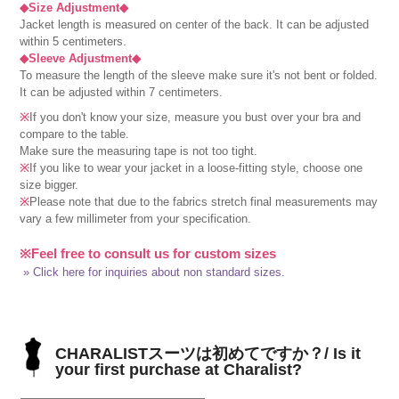
◆Size Adjustment◆
Jacket length is measured on center of the back. It can be adjusted
within 5 centimeters.
◆Sleeve Adjustment◆
To measure the length of the sleeve make sure it's not bent or folded.
It can be adjusted within 7 centimeters.
※
If you don't know your size, measure you bust over your bra and
compare to the table.
Make sure the measuring tape is not too tight.
※
If you like to wear your jacket in a loose-fitting style, choose one
size bigger.
※
Please note that due to the fabrics stretch final measurements may
vary a few millimeter from your specification.
※Feel free to consult us for custom sizes
» Click here for inquiries about non standard sizes.
CHARALISTスーツは初めてですか？/ Is it
your first purchase at Charalist?