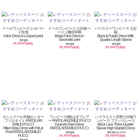
ドールワンピース レオパー
ドールワンピース 七分袖 ベ
バイカラーワンピース 七分
ド生地
ージュ幾何学柄
袖
A-line Dress in Leopard print
Beige A-line Dress in
Black & Purple Dress With
Geometric print
Quarter Length Sleeve
通常価格
39,000円
(税別)
通常価格
通常価格
39,000円
39,000円
(税別)
(税別)
カシュクール半袖センター
ワンピース8枚はぎフレア
ハイウエスト切替七分袖ワ
フリルタイト PAROLARI
ー PAROLARI EMILIO PUCCI
ンピース ブラックレース
EMILIO PUCCI
8 panels Flare Dress
Black Lace Three Quarter
Fitted Wrap Dress with Frill at
PAROLARI EMILIO PUCCI
Sleeve High Waisted Dress
Front PAROLARI EMILIO
通常価格
通常価格 45,000円
PUCCI
39,000円
39,000円
(税別)
(税別)
通常価格