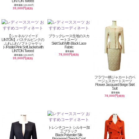
LINTON Tweed
通常価格 120,000円
39,000円
(税別)
【シャネルツイード
ブラックレース生地のスカ
LINTON】パステルピンクの
ートスーツ
ふわふわソフトジャケッ
Skirt Suit With Black Lace
ト/Pastel Pink Soft Jacket with
Fabric
LINTON Tweed
通常価格
78,000円
(税別)
通常価格 120,000円
39,000円
(税別)
フラワー柄ジャカートのベ
ージュスカートスーツ
Flower Jacquard Beige Skirt
Suit
通常価格
78,000円
(税別)
トレンチコート シルキー加
工ブラック
Black Polyester Silk
Processed Trench Coat