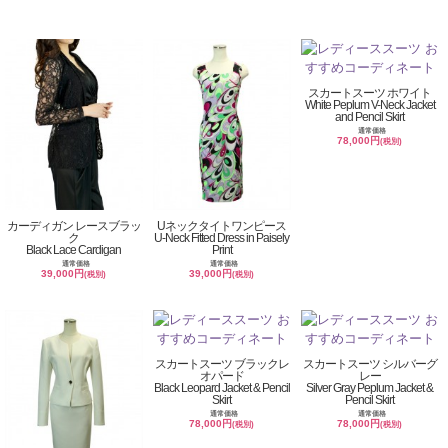
スカートスーツ ホワイト
White Peplum V-Neck Jacket
and Pencil Skirt
通常価格
78,000円
(税別)
カーディガン レースブラッ
Uネックタイトワンピース
ク
U-Neck Fitted Dress in Paisely
Black Lace Cardigan
Print
通常価格
通常価格
39,000円
39,000円
(税別)
(税別)
スカートスーツ ブラックレ
スカートスーツ シルバーグ
オパード
レー
Black Leopard Jacket & Pencil
Silver Gray Peplum Jacket &
Skirt
Pencil Skirt
通常価格
通常価格
78,000円
78,000円
(税別)
(税別)