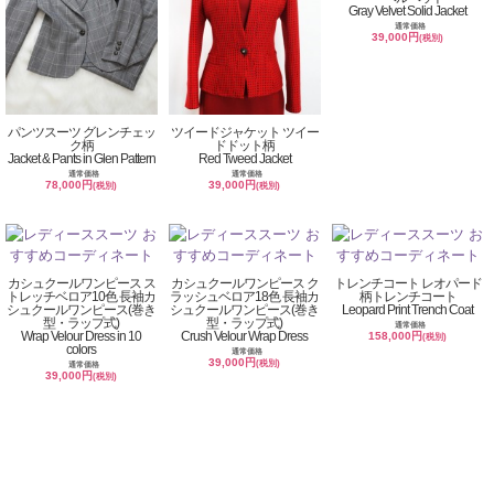
Gray Velvet Solid Jacket
通常価格
39,000円
(税別)
パンツスーツ グレンチェッ
ツイードジャケット ツイー
ク柄
ドドット柄
Jacket & Pants in Glen Pattern
Red Tweed Jacket
通常価格
通常価格
78,000円
39,000円
(税別)
(税別)
カシュクールワンピース ス
カシュクールワンピース ク
トレンチコート レオパード
トレッチベロア10色 長袖カ
ラッシュベロア18色 長袖カ
柄トレンチコート
シュクールワンピース(巻き
シュクールワンピース(巻き
Leopard Print Trench Coat
型・ラップ式)
型・ラップ式)
通常価格
Wrap Velour Dress in 10
Crush Velour Wrap Dress
158,000円
(税別)
colors
通常価格
39,000円
(税別)
通常価格
39,000円
(税別)