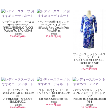
ツーピース カットソー＆ス
ワンピース8枚はぎフレア
カートツーピース
ー ピンクペイズリー
PAROLARI EMILIO PUCCI
8 Panels Flare Dress in Pink
Peplum Top & Pencil Skirt
Paisely Print
通常価格
通常価格
39,000円
39,000円
(税別)
(税別)
ツーピース カットソー＆ス
カートツーピース
PAROLARI EMILIO PUCCI
Fabric Top & Skirt
通常価格
39,000円
(税別)
ドールワンピース
ストール付きツーピース
ぺプラムフリルカットソー
PAROLARI EMILIO PUCCI生
PAROLARI EMILIO PUCCI生
&フレアスカート セットア
地
地
ップ
A-line Dress in PAROLARI
Top, Skirt & Stole Ensemble
Peplum Top & Skirt in Leopard
EMILIO PUCCI
Print
通常価格
39,000円
(税別)
通常価格
通常価格
39,000円
39,000円
(税別)
(税別)