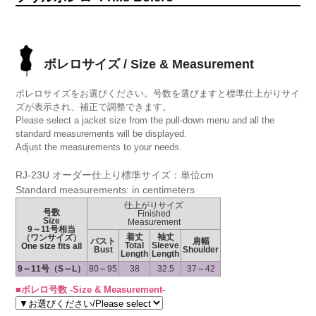
ボレロサイズ / Size & Measurement
ボレロサイズをお選びください。号数を選びますと標準仕上がりサイ
ズが表示され、補正で調整できます。
Please select a jacket size from the pull-down menu and all the
standard measurements will be displayed.
Adjust the measurements to your needs.
RJ-23U オーダー仕上り標準サイズ：単位cm
Standard measurements: in centimeters
仕上がりサイズ
号数
Finished
Size
Measurement
9～11号相当
着丈
袖丈
（ワンサイズ）
バスト
肩幅
Total
Sleeve
One size fits all
Bust
Shoulder
Length
Length
9～11号（S～L）
80～95
38
32.5
37～42
■ボレロ号数 -Size & Measurement-