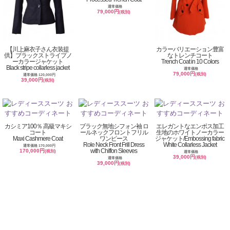
通常価格
79,000円
(税別)
【川上麻衣子さん衣装提
カラーバリエーション豊富
供】ブラックストライプノ
なトレンチコート
ーカラージャケット
Trench Coat in 10 Colors
Black stripe collarless jacket
通常価格
79,000円
(税別)
通常価格 120,000円
39,000円
(税別)
カシミア100％ 高級マキシ
ブラック無地シフォン袖 ロ
エレガントなエンボス加工
コート
ールネックフロントフリル
生地のホワイトノーカラー
Maxi Cashmere Coat
ワンピース
ジャケット/Embossing fabric
Role Neck Front Frill Dress
White Collarless Jacket
通常価格 170,000円
with Chiffon Sleeves
170,000円
(税別)
通常価格
39,000円
(税別)
通常価格
39,000円
(税別)