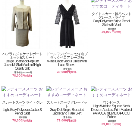
タイトスカート後ろベント
グレーストライプ
Gray Polyester Stripe Pencil
Skirt with Vent
通常価格
39,000円
(税別)
ぺプラムジャケットボート
ドールワンピース 七分袖 ブ
ネック&スカート
ラックベロア レース袖
Beige Boatneck Peplum
A-line Black Velour Dress with
Jacket & Skirt Made of High
Lace Sleeve
Quality Silk
通常価格
39,000円
(税別)
通常価格 98,000円
78,000円
(税別)
スカートスーツ ライトグレ
スカートスーツ グレードッ
ワンピース
ー
ト
High Waisted Square Neck
Light Gray Polyester Jacket &
Gray Dot Single Breasted
Dress in Abstract Print Made of
Pencil Skirt
Jacket and Flare Skirt
PAROLARI EMILIO PUCCI
Fabric
通常価格
通常価格
78,000円
78,000円
(税別)
(税別)
通常価格
39,000円
(税別)