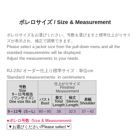
ボレロサイズ / Size & Measurement
ボレロサイズをお選びください。号数を選びますと標準仕上がりサイ
ズが表示され、補正で調整できます。
Please select a jacket size from the pull-down menu and all the
standard measurements will be displayed.
Adjust the measurements to your needs.
RJ-23U オーダー仕上り標準サイズ：単位cm
Standard measurements: in centimeters
仕上がりサイズ
号数
Finished
Size
Measurement
9～11号相当
着丈
袖丈
（ワンサイズ）
バスト
肩幅
Total
Sleeve
One size fits all
Bust
Shoulder
Length
Length
9～11号（S～L）
80～95
38
32.5
37～42
■ボレロ号数 -Size & Measurement-