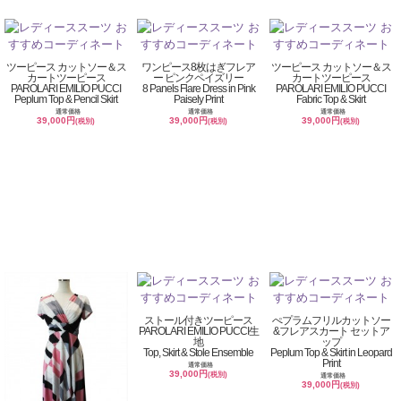
ツーピース カットソー＆ス
ワンピース8枚はぎフレア
ツーピース カットソー＆ス
カートツーピース
ー ピンクペイズリー
カートツーピース
PAROLARI EMILIO PUCCI
8 Panels Flare Dress in Pink
PAROLARI EMILIO PUCCI
Peplum Top & Pencil Skirt
Paisely Print
Fabric Top & Skirt
通常価格
通常価格
通常価格
39,000円
39,000円
39,000円
(税別)
(税別)
(税別)
ストール付きツーピース
ぺプラムフリルカットソー
PAROLARI EMILIO PUCCI生
&フレアスカート セットア
地
ップ
Top, Skirt & Stole Ensemble
Peplum Top & Skirt in Leopard
Print
通常価格
39,000円
(税別)
通常価格
39,000円
(税別)