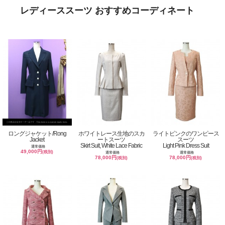
レディーススーツ おすすめコーディネート
ロングジャケット/Rong
ホワイトレース生地のスカ
ライトピンクのワンピース
Jacket
ートスーツ
スーツ
Skirt Suit, White Lace Fabric
Light Pink Dress Suit
通常価格
49,000円
(税別)
通常価格
通常価格
78,000円
78,000円
(税別)
(税別)