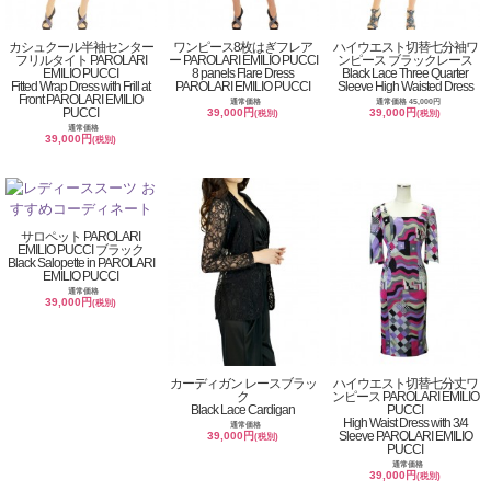
カシュクール半袖センター
ワンピース8枚はぎフレア
ハイウエスト切替七分袖ワ
フリルタイト PAROLARI
ー PAROLARI EMILIO PUCCI
ンピース ブラックレース
EMILIO PUCCI
8 panels Flare Dress
Black Lace Three Quarter
Fitted Wrap Dress with Frill at
PAROLARI EMILIO PUCCI
Sleeve High Waisted Dress
Front PAROLARI EMILIO
通常価格
通常価格 45,000円
PUCCI
39,000円
39,000円
(税別)
(税別)
通常価格
39,000円
(税別)
サロペット PAROLARI
EMILIO PUCCI ブラック
Black Salopette in PAROLARI
EMILIO PUCCI
通常価格
39,000円
(税別)
カーディガン レースブラッ
ハイウエスト切替七分丈ワ
ク
ンピース PAROLARI EMILIO
Black Lace Cardigan
PUCCI
High Waist Dress with 3/4
通常価格
Sleeve PAROLARI EMILIO
39,000円
(税別)
PUCCI
通常価格
39,000円
(税別)