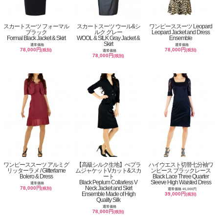
スカートスーツ フォーマル
スカートスーツ ウール&シ
ワンピーススーツ Leopard
ブラック
ルク グレー
Leopard Jacket and Dress
Formal Black Jacket & Skirt
WOOL & SILK Gray Jacket &
Ensemble
Skirt
通常価格
通常価格
78,000円
78,000円
(税別)
(税別)
通常価格
78,000円
(税別)
ワンピーススーツ アルミグ
【高級シルク生地】ぺプラ
ハイウエスト切替七分袖ワ
リッターラメ / Glitterlame
ムジャケットVカット&スカ
ンピース ブラックレース
Bolero & Dress
ート
Black Lace Three Quarter
Black Peplum Collarless V
Sleeve High Waisted Dress
通常価格
Neck Jacket and Skirt
78,000円
(税別)
通常価格 45,000円
Ensemble Made of High
39,000円
(税別)
Quality Silk
通常価格
78,000円
(税別)