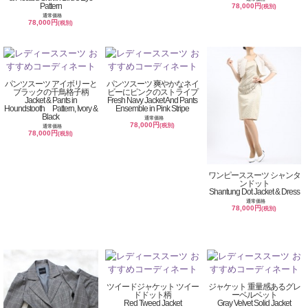
Pattern
78,000円
(税別)
通常価格
78,000円
(税別)
パンツスーツ アイボリーと
パンツスーツ 爽やかなネイ
ブラックの千鳥格子柄
ビーにピンクのストライプ
Jacket & Pants in
Fresh Navy Jacket And Pants
Houndstooth Pattern, Ivory &
Ensemble in Pink Stripe
Black
通常価格
78,000円
(税別)
通常価格
78,000円
(税別)
ワンピーススーツ シャンタ
ンドット
Shantung Dot Jacket & Dress
通常価格
78,000円
(税別)
ツイードジャケット ツイー
ジャケット 重量感あるグレ
ドドット柄
ーベルベット
Red Tweed Jacket
Gray Velvet Solid Jacket