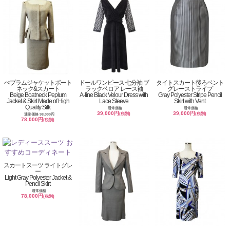
ぺプラムジャケットボート
ドールワンピース 七分袖 ブ
タイトスカート後ろベント
ネック&スカート
ラックベロア レース袖
グレーストライプ
Beige Boatneck Peplum
A-line Black Velour Dress with
Gray Polyester Stripe Pencil
Jacket & Skirt Made of High
Lace Sleeve
Skirt with Vent
Quality Silk
通常価格
通常価格
39,000円
39,000円
(税別)
(税別)
通常価格 98,000円
78,000円
(税別)
スカートスーツ ライトグレ
ー
Light Gray Polyester Jacket &
Pencil Skirt
通常価格
78,000円
(税別)