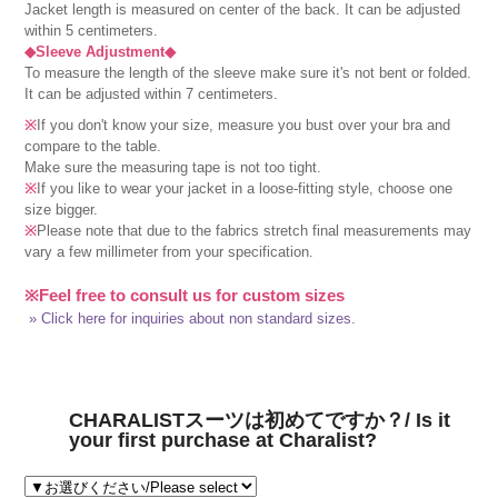
Jacket length is measured on center of the back. It can be adjusted
within 5 centimeters.
◆Sleeve Adjustment◆
To measure the length of the sleeve make sure it's not bent or folded.
It can be adjusted within 7 centimeters.
※
If you don't know your size, measure you bust over your bra and
compare to the table.
Make sure the measuring tape is not too tight.
※
If you like to wear your jacket in a loose-fitting style, choose one
size bigger.
※
Please note that due to the fabrics stretch final measurements may
vary a few millimeter from your specification.
※Feel free to consult us for custom sizes
» Click here for inquiries about non standard sizes.
CHARALISTスーツは初めてですか？/ Is it
your first purchase at Charalist?