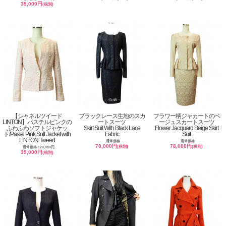
39,000円
(税別)
【シャネルツイード
ブラックレース生地のスカ
フラワー柄ジャカートのベ
LINTON】パステルピンクの
ートスーツ
ージュスカートスーツ
ふわふわソフトジャケッ
Skirt Suit With Black Lace
Flower Jacquard Beige Skirt
ト/Pastel Pink Soft Jacket with
Fabric
Suit
LINTON Tweed
通常価格
通常価格
78,000円
78,000円
(税別)
(税別)
通常価格 120,000円
39,000円
(税別)