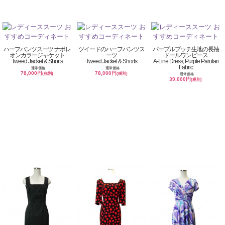
ハーフパンツスーツ ナポレ
ツイードのハーフパンツス
パープルプッチ生地の長袖
オンカラージャケット
ーツ
ドールワンピース
Tweed Jacket & Shorts
Tweed Jacket & Shorts
A-Line Dress, Purple Parolari
Fabric
通常価格
通常価格
78,000円
78,000円
(税別)
(税別)
通常価格
39,000円
(税別)