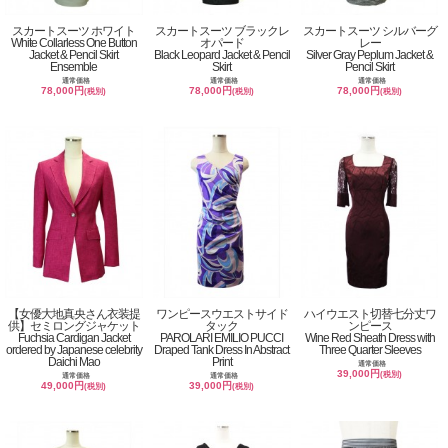
スカートスーツ ホワイト
スカートスーツ ブラックレ
スカートスーツ シルバーグ
White Collarless One Button
オパード
レー
Jacket & Pencil Skirt
Black Leopard Jacket & Pencil
Silver Gray Peplum Jacket &
Ensemble
Skirt
Pencil Skirt
通常価格
通常価格
通常価格
78,000円
78,000円
78,000円
(税別)
(税別)
(税別)
【女優大地真央さん衣装提
ワンピースウエストサイド
ハイウエスト切替七分丈ワ
供】セミロングジャケット
タック
ンピース
Fuchsia Cardigan Jacket
PAROLARI EMILIO PUCCI
Wine Red Sheath Dress with
ordered by Japanese celebrity
Draped Tank Dress In Abstract
Three Quarter Sleeves
Daichi Mao
Print
通常価格
39,000円
(税別)
通常価格
通常価格
49,000円
39,000円
(税別)
(税別)