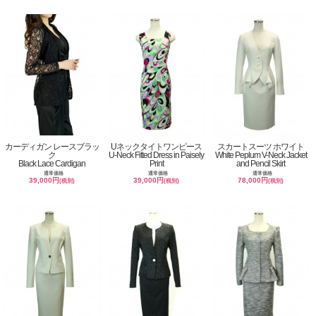
カーディガン レースブラッ
Uネックタイトワンピース
スカートスーツ ホワイト
ク
U-Neck Fitted Dress in Paisely
White Peplum V-Neck Jacket
Black Lace Cardigan
Print
and Pencil Skirt
通常価格
通常価格
通常価格
39,000円
39,000円
78,000円
(税別)
(税別)
(税別)