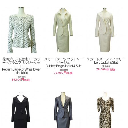
花柄プリント生地ノーカラ
スカートスーツ ブッチャー
スカートスーツ アイボリー
ーぺプラムフリルジャケッ
ベージュ
Ivory Jacket & Skirt
ト
Butcher Beige Jacket & Skirt
通常価格
Peplum Jacket of White flower
78,000円
(税別)
通常価格
print fabric
78,000円
(税別)
通常価格
39,000円
(税別)