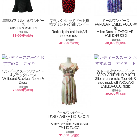
黒織柄フリル付きワンピー
ブラック×レッドドット模
ドールワンピース
ス
様プリント7分袖ワンピー
PAROLARI EMILIO PUCCI生
Black Dress With Frill
ス
地
Red dot print on black,3/4
A-line Dress in PAROLARI
通常価格
sleeve dress
EMILIO PUCCI
39,000円
(税別)
通常価格
通常価格
39,000円
39,000円
(税別)
(税別)
ワンピーススーツ ホワイト
ストール付きツーピース
&ブラックレース
PAROLARI EMILIO PUCCI
White and Blacklace Jacket &
3 items ensemble: Top, skirt &
Dress
stole made of PAROLARI
EMILIO PUCCI fabric
通常価格
78,000円
(税別)
通常価格
39,000円
(税別)
ドールワンピース
PAROLARI EMILIO PUCCI生
地
A-line Dress in PAROLARI
EMILIO PUCCI
通常価格
39,000円
(税別)