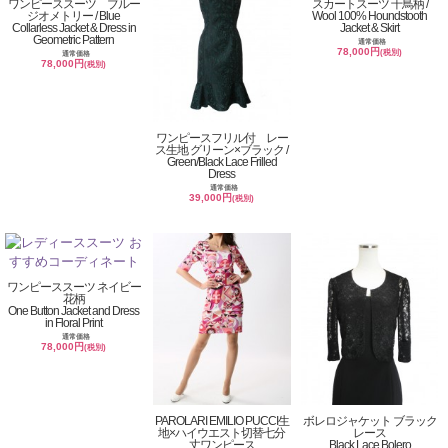
ワンピーススーツ ブルー
スカートスーツ 千鳥柄 /
ジオメトリー / Blue
Wool 100% Houndstooth
Collarless Jacket & Dress in
Jacket & Skirt
Geometric Pattern
通常価格
78,000円
(税別)
通常価格
78,000円
(税別)
ワンピースフリル付 レー
ス生地 グリーン×ブラック /
Green/Black Lace Frilled
Dress
通常価格
39,000円
(税別)
ワンピーススーツ ネイビー
花柄
One Button Jacket and Dress
in Floral Print
通常価格
78,000円
(税別)
PAROLARI EMILIO PUCCI生
ボレロジャケット ブラック
地×ハイウエスト切替七分
レース
丈ワンピース
Black Lace Bolero