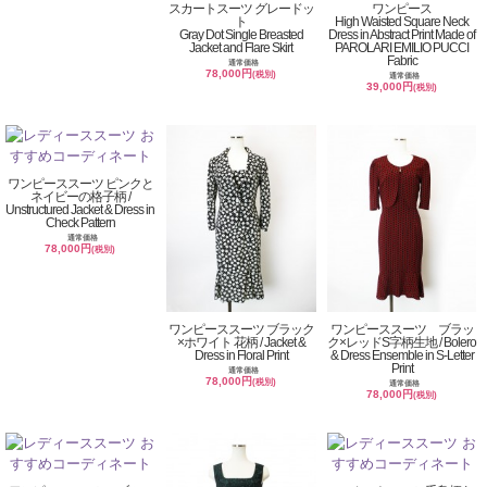
スカートスーツ グレードッ
ワンピース
ト
High Waisted Square Neck
Gray Dot Single Breasted
Dress in Abstract Print Made of
Jacket and Flare Skirt
PAROLARI EMILIO PUCCI
Fabric
通常価格
78,000円
(税別)
通常価格
39,000円
(税別)
ワンピーススーツ ピンクと
ネイビーの格子柄 /
Unstructured Jacket & Dress in
Check Pattern
通常価格
78,000円
(税別)
ワンピーススーツ ブラック
ワンピーススーツ ブラッ
×ホワイト 花柄 / Jacket &
ク×レッドS字柄生地 / Bolero
Dress in Floral Print
& Dress Ensemble in S-Letter
Print
通常価格
78,000円
(税別)
通常価格
78,000円
(税別)