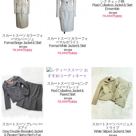
ンク チェック柄
Plaid Collarless Jacket & Skirt
Ensemble
通常価格
78,000円
(税別)
スカートスーツ カラーフォ
スカートスーツ カラーフォ
ーマルベージュ
ーマルホワイト
Formal Beige Jacket & Skirt
Formal White Jacket & Skirt
通常価格
78,000円
通常価格
(税別)
78,000円
(税別)
スカートスーツ ロービング
ツイードレッド
Red Collarless Jacket &
Flared Skirt
通常価格
78,000円
(税別)
スカートスーツ グレーバー
スカートスーツ ベージュス
ズアイ
トライプ
Gray Double Breasted Jacket
White Striped Jacket & Skirt
& Pleated Skirt in Bird’s Eye
通常価格