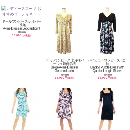
ドールワンピース レオパー
ド生地
A-line Dress in Leopard print
通常価格
39,000円
(税別)
ドールワンピース 七分袖 ベ
バイカラーワンピース 七分
ージュ幾何学柄
袖
Beige A-line Dress in
Black & Purple Dress With
Geometric print
Quarter Length Sleeve
通常価格
通常価格
39,000円
39,000円
(税別)
(税別)