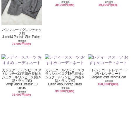
通常価格
通常価格
39,000円
39,000円
(税別)
(税別)
パンツスーツ グレンチェッ
ク柄
Jacket & Pants in Glen Pattern
通常価格
78,000円
(税別)
カシュクールワンピース ス
カシュクールワンピース ク
トレンチコート レオパード
トレッチベロア10色 長袖カ
ラッシュベロア18色 長袖カ
柄トレンチコート
シュクールワンピース(巻き
シュクールワンピース(巻き
Leopard Print Trench Coat
型・ラップ式)
型・ラップ式)
通常価格
Wrap Velour Dress in 10
Crush Velour Wrap Dress
158,000円
(税別)
colors
通常価格
39,000円
(税別)
通常価格
39,000円
(税別)