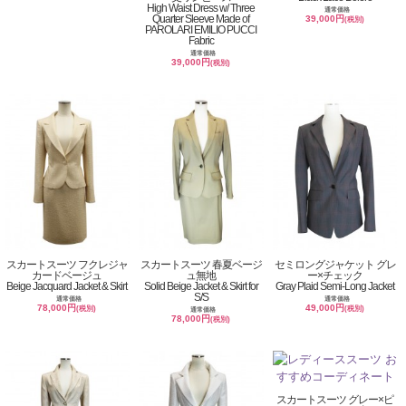
High Waist Dress w/ Three
通常価格
Quarter Sleeve Made of
39,000円
(税別)
PAROLARI EMILIO PUCCI
Fabric
通常価格
39,000円
(税別)
スカートスーツ フクレジャ
スカートスーツ 春夏ベージ
セミロングジャケット グレ
カードベージュ
ュ無地
ー×チェック
Beige Jacquard Jacket & Skirt
Solid Beige Jacket & Skirt for
Gray Plaid Semi-Long Jacket
S/S
通常価格
通常価格
78,000円
49,000円
(税別)
(税別)
通常価格
78,000円
(税別)
スカートスーツ グレー×ピ