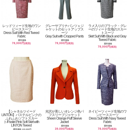
レッドツィード生地のワン
グレーサブリナパンツｘジ
ラメ入りのブラック・グレ
ピーススーツ
ャケットのセットアップス
ーのツィード生地のスカー
Dress Suit With Red Tweed
ーツ
トスーツ
Fabric
Gray Suit with Cropped Pants
Skirt Suit With Black and Gray
Tweed Fabric
通常価格
通常価格
78,000円
78,000円
(税別)
(税別)
通常価格
78,000円
(税別)
【シャネルツイード
光沢が美しいオレンジ色パ
ネイビーツィード生地のワ
LINTON】パステルピンクの
フスリーブジャケット
ンピーススーツ
ふわふわソフトスカー
Sheen Orange Puff Sleeve
Dress Suit With Navy Tweed
ト/Pastel Pink Soft Skirt with
Jacket
Fabric
LINTON Tweed
通常価格
通常価格
39,000円
78,000円
(税別)
(税別)
通常価格 120,000円