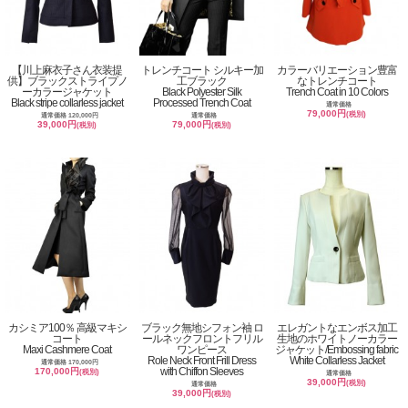
【川上麻衣子さん衣装提
トレンチコート シルキー加
カラーバリエーション豊富
供】ブラックストライプノ
工ブラック
なトレンチコート
ーカラージャケット
Black Polyester Silk
Trench Coat in 10 Colors
Black stripe collarless jacket
Processed Trench Coat
通常価格
79,000円
(税別)
通常価格 120,000円
通常価格
39,000円
79,000円
(税別)
(税別)
カシミア100％ 高級マキシ
ブラック無地シフォン袖 ロ
エレガントなエンボス加工
コート
ールネックフロントフリル
生地のホワイトノーカラー
Maxi Cashmere Coat
ワンピース
ジャケット/Embossing fabric
Role Neck Front Frill Dress
White Collarless Jacket
通常価格 170,000円
with Chiffon Sleeves
170,000円
(税別)
通常価格
39,000円
(税別)
通常価格
39,000円
(税別)