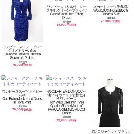
ワンピースフリル付 レー
スカートスーツ 千鳥柄 /
ス生地 グリーン×ブラック /
Wool 100% Houndstooth
Green/Black Lace Frilled
Jacket & Skirt
Dress
通常価格
78,000円
(税別)
通常価格
39,000円
(税別)
ワンピーススーツ ブルー
ジオメトリー / Blue
Collarless Jacket & Dress in
Geometric Pattern
通常価格
78,000円
(税別)
ワンピーススーツ ネイビー
PAROLARI EMILIO PUCCI生
花柄
地×ハイウエスト切替七分
One Button Jacket and Dress
丈ワンピース
in Floral Print
High Waist Dress w/ Three
Quarter Sleeve Made of
通常価格
PAROLARI EMILIO PUCCI
78,000円
(税別)
Fabric
通常価格
39,000円
(税別)
ボレロジャケット ブラック