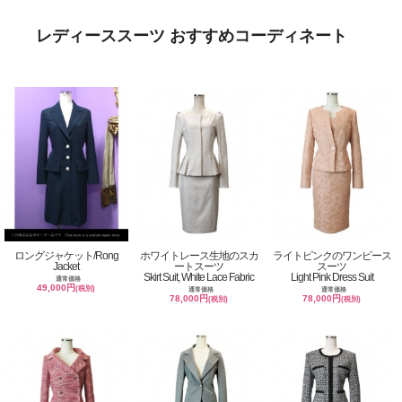
レディーススーツ おすすめコーディネート
ロングジャケット/Rong
ホワイトレース生地のスカ
ライトピンクのワンピース
Jacket
ートスーツ
スーツ
Skirt Suit, White Lace Fabric
Light Pink Dress Suit
通常価格
49,000円
(税別)
通常価格
通常価格
78,000円
78,000円
(税別)
(税別)