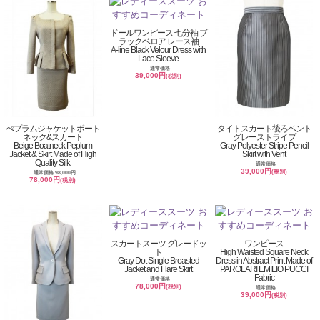
ドールワンピース 七分袖 ブ
ラックベロア レース袖
A-line Black Velour Dress with
Lace Sleeve
通常価格
39,000円
(税別)
ぺプラムジャケットボート
タイトスカート後ろベント
ネック&スカート
グレーストライプ
Beige Boatneck Peplum
Gray Polyester Stripe Pencil
Jacket & Skirt Made of High
Skirt with Vent
Quality Silk
通常価格
39,000円
(税別)
通常価格 98,000円
78,000円
(税別)
スカートスーツ グレードッ
ワンピース
ト
High Waisted Square Neck
Gray Dot Single Breasted
Dress in Abstract Print Made of
Jacket and Flare Skirt
PAROLARI EMILIO PUCCI
Fabric
通常価格
78,000円
(税別)
通常価格
39,000円
(税別)