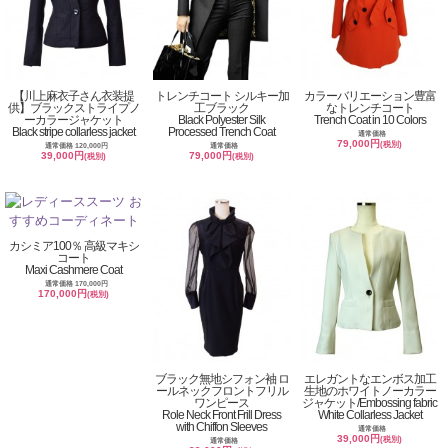
【川上麻衣子さん衣装提
トレンチコート シルキー加
カラーバリエーション豊富
供】ブラックストライプノ
工ブラック
なトレンチコート
ーカラージャケット
Black Polyester Silk
Trench Coat in 10 Colors
Black stripe collarless jacket
Processed Trench Coat
通常価格
79,000円
(税別)
通常価格 120,000円
通常価格
39,000円
79,000円
(税別)
(税別)
カシミア100％ 高級マキシ
コート
Maxi Cashmere Coat
通常価格 170,000円
170,000円
(税別)
ブラック無地シフォン袖 ロ
エレガントなエンボス加工
ールネックフロントフリル
生地のホワイトノーカラー
ワンピース
ジャケット/Embossing fabric
Role Neck Front Frill Dress
White Collarless Jacket
with Chiffon Sleeves
通常価格
39,000円
(税別)
通常価格