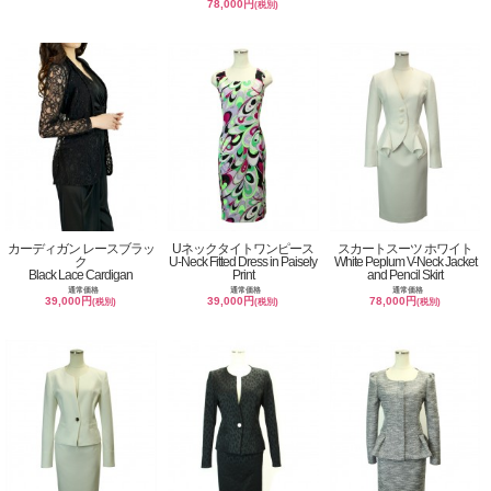
78,000円
(税別)
カーディガン レースブラッ
Uネックタイトワンピース
スカートスーツ ホワイト
ク
U-Neck Fitted Dress in Paisely
White Peplum V-Neck Jacket
Black Lace Cardigan
Print
and Pencil Skirt
通常価格
通常価格
通常価格
39,000円
39,000円
78,000円
(税別)
(税別)
(税別)