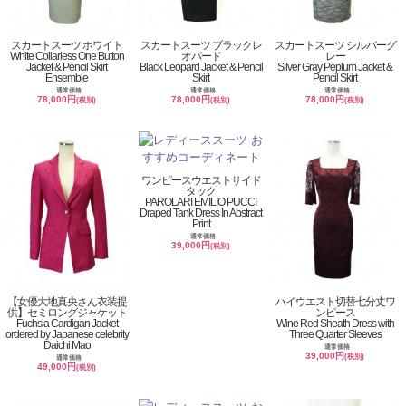
スカートスーツ ホワイト
スカートスーツ ブラックレ
スカートスーツ シルバーグ
White Collarless One Button
オパード
レー
Jacket & Pencil Skirt
Black Leopard Jacket & Pencil
Silver Gray Peplum Jacket &
Ensemble
Skirt
Pencil Skirt
通常価格
通常価格
通常価格
78,000円
78,000円
78,000円
(税別)
(税別)
(税別)
ワンピースウエストサイド
タック
PAROLARI EMILIO PUCCI
Draped Tank Dress In Abstract
Print
通常価格
39,000円
(税別)
【女優大地真央さん衣装提
ハイウエスト切替七分丈ワ
供】セミロングジャケット
ンピース
Fuchsia Cardigan Jacket
Wine Red Sheath Dress with
ordered by Japanese celebrity
Three Quarter Sleeves
Daichi Mao
通常価格
39,000円
(税別)
通常価格
49,000円
(税別)