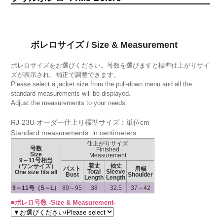
ボレロサイズ / Size & Measurement
ボレロサイズをお選びください。号数を選びますと標準仕上がりサイ
ズが表示され、補正で調整できます。
Please select a jacket size from the pull-down menu and all the
standard measurements will be displayed.
Adjust the measurements to your needs.
RJ-23U オーダー仕上り標準サイズ：単位cm
Standard measurements: in centimeters
仕上がりサイズ
号数
Finished
Size
Measurement
9～11号相当
着丈
袖丈
（ワンサイズ）
バスト
肩幅
Total
Sleeve
One size fits all
Bust
Shoulder
Length
Length
9～11号（S～L）
80～95
38
32.5
37～42
■ボレロ号数 -Size & Measurement-