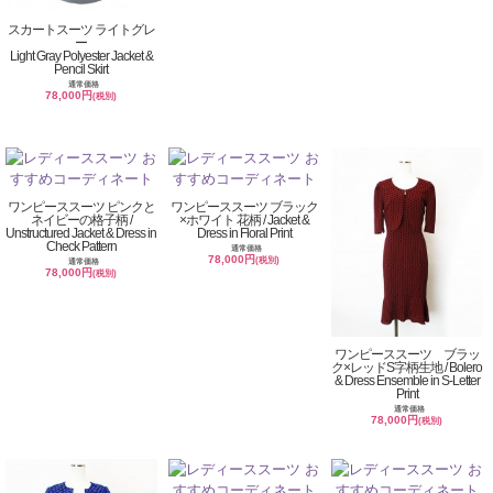
スカートスーツ ライトグレ
ー
Light Gray Polyester Jacket &
Pencil Skirt
通常価格
78,000円
(税別)
ワンピーススーツ ピンクと
ワンピーススーツ ブラック
ネイビーの格子柄 /
×ホワイト 花柄 / Jacket &
Unstructured Jacket & Dress in
Dress in Floral Print
Check Pattern
通常価格
78,000円
(税別)
通常価格
78,000円
(税別)
ワンピーススーツ ブラッ
ク×レッドS字柄生地 / Bolero
& Dress Ensemble in S-Letter
Print
通常価格
78,000円
(税別)