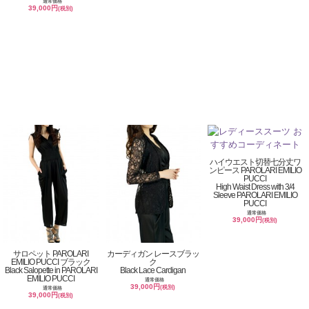
通常価格
39,000円
(税別)
ハイウエスト切替七分丈ワ
ンピース PAROLARI EMILIO
PUCCI
High Waist Dress with 3/4
Sleeve PAROLARI EMILIO
PUCCI
通常価格
39,000円
(税別)
サロペット PAROLARI
カーディガン レースブラッ
EMILIO PUCCI ブラック
ク
Black Salopette in PAROLARI
Black Lace Cardigan
EMILIO PUCCI
通常価格
39,000円
(税別)
通常価格
39,000円
(税別)