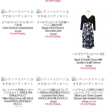
39,000円
(税別)
ドールワンピース レオパー
ドールワンピース 七分袖 ベ
ド生地
ージュ幾何学柄
A-line Dress in Leopard print
Beige A-line Dress in
Geometric print
通常価格
39,000円
(税別)
通常価格
39,000円
(税別)
バイカラーワンピース 七分
袖
Black & Purple Dress With
Quarter Length Sleeve
通常価格
39,000円
(税別)
カシュクール半袖センター
ワンピース8枚はぎフレア
ハイウエスト切替七分袖ワ
フリルタイト PAROLARI
ー PAROLARI EMILIO PUCCI
ンピース ブラックレース
EMILIO PUCCI
8 panels Flare Dress
Black Lace Three Quarter
Fitted Wrap Dress with Frill at
PAROLARI EMILIO PUCCI
Sleeve High Waisted Dress
Front PAROLARI EMILIO
通常価格
通常価格 45,000円
PUCCI
39,000円
39,000円
(税別)
(税別)