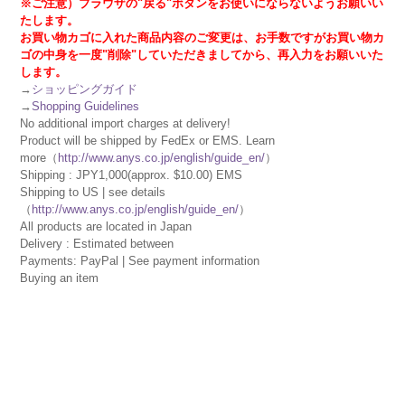
※ご注意）ブラウザの"戻る"ボタンをお使いにならないようお願いい
たします。
お買い物カゴに入れた商品内容のご変更は、お手数ですがお買い物カ
ゴの中身を一度"削除"していただきましてから、再入力をお願いいた
します。
→
ショッピングガイド
→
Shopping Guidelines
No additional import charges at delivery!
Product will be shipped by FedEx or EMS. Learn
more（
http://www.anys.co.jp/english/guide_en/
）
Shipping : JPY1,000(approx. $10.00) EMS
Shipping to US | see details
（
http://www.anys.co.jp/english/guide_en/
）
All products are located in Japan
Delivery : Estimated between
Payments: PayPal | See payment information
Buying an item