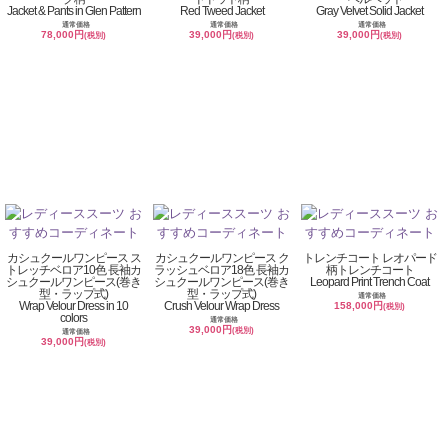
Jacket & Pants in Glen Pattern
Red Tweed Jacket
Gray Velvet Solid Jacket
通常価格
通常価格
通常価格
78,000円
39,000円
39,000円
(税別)
(税別)
(税別)
カシュクールワンピース ス
カシュクールワンピース ク
トレンチコート レオパード
トレッチベロア10色 長袖カ
ラッシュベロア18色 長袖カ
柄トレンチコート
シュクールワンピース(巻き
シュクールワンピース(巻き
Leopard Print Trench Coat
型・ラップ式)
型・ラップ式)
通常価格
Wrap Velour Dress in 10
Crush Velour Wrap Dress
158,000円
(税別)
colors
通常価格
39,000円
(税別)
通常価格
39,000円
(税別)