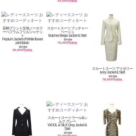
39,000円
(税別)
花柄プリント生地ノーカラ
スカートスーツ ブッチャー
ーぺプラムフリルジャケッ
ベージュ
ト
Butcher Beige Jacket & Skirt
Peplum Jacket of White flower
通常価格
print fabric
78,000円
(税別)
通常価格
39,000円
(税別)
スカートスーツ アイボリー
Ivory Jacket & Skirt
通常価格
78,000円
(税別)
スカートスーツ ウール&シ
ルク グレー
WOOL & SILK Gray Jacket &
Skirt
通常価格
78,000円