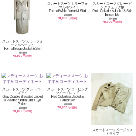
スカートスーツ カラーフォ
スカートスーツ グレー×ピ
ーマルホワイト
ンク チェック柄
Formal White Jacket & Skirt
Plaid Collarless Jacket & Skirt
Ensemble
通常価格
78,000円
(税別)
通常価格
78,000円
(税別)
スカートスーツ カラーフォ
ーマルベージュ
Formal Beige Jacket & Skirt
通常価格
78,000円
(税別)
スカートスーツ グレーバー
スカートスーツ ロービング
ズアイ
ツイードレッド
Gray Double Breasted Jacket
Red Collarless Jacket &
& Pleated Skirt in Bird’s Eye
Flared Skirt
Pattern
通常価格
78,000円
(税別)
通常価格
78,000円
(税別)
スカートスーツ ベージュス
トライプ