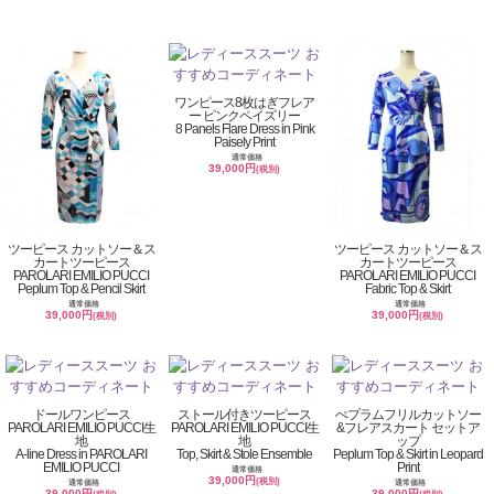
ワンピース8枚はぎフレア
ー ピンクペイズリー
8 Panels Flare Dress in Pink
Paisely Print
通常価格
39,000円
(税別)
ツーピース カットソー＆ス
ツーピース カットソー＆ス
カートツーピース
カートツーピース
PAROLARI EMILIO PUCCI
PAROLARI EMILIO PUCCI
Peplum Top & Pencil Skirt
Fabric Top & Skirt
通常価格
通常価格
39,000円
39,000円
(税別)
(税別)
ドールワンピース
ストール付きツーピース
ぺプラムフリルカットソー
PAROLARI EMILIO PUCCI生
PAROLARI EMILIO PUCCI生
&フレアスカート セットア
地
地
ップ
A-line Dress in PAROLARI
Top, Skirt & Stole Ensemble
Peplum Top & Skirt in Leopard
EMILIO PUCCI
Print
通常価格
39,000円
(税別)
通常価格
通常価格
39,000円
39,000円