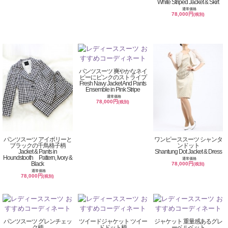
White Striped Jacket & Skirt
通常価格
78,000円
(税別)
パンツスーツ 爽やかなネイ
ビーにピンクのストライプ
Fresh Navy Jacket And Pants
Ensemble in Pink Stripe
通常価格
78,000円
(税別)
パンツスーツ アイボリーと
ワンピーススーツ シャンタ
ブラックの千鳥格子柄
ンドット
Jacket & Pants in
Shantung Dot Jacket & Dress
Houndstooth Pattern, Ivory &
通常価格
Black
78,000円
(税別)
通常価格
78,000円
(税別)
パンツスーツ グレンチェッ
ツイードジャケット ツイー
ジャケット 重量感あるグレ
ク柄
ドドット柄
ーベルベット