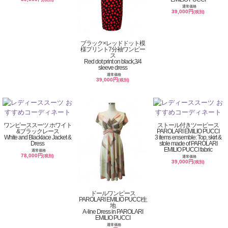
通常価格
39,000円
(税別)
ブラック×レッドドット模
様プリント7分袖ワンピー
ス
Red dot print on black,3/4
sleeve dress
通常価格
39,000円
(税別)
ワンピーススーツ ホワイト
ストール付きツーピース
&ブラックレース
PAROLARI EMILIO PUCCI
White and Blacklace Jacket &
3 items ensemble: Top, skirt &
Dress
stole made of PAROLARI
EMILIO PUCCI fabric
通常価格
78,000円
(税別)
通常価格
39,000円
(税別)
ドールワンピース
PAROLARI EMILIO PUCCI生
地
A-line Dress in PAROLARI
EMILIO PUCCI
通常価格