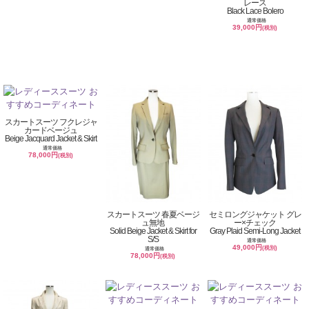
レース
Black Lace Bolero
通常価格
39,000円
(税別)
スカートスーツ フクレジャ
カードベージュ
Beige Jacquard Jacket & Skirt
通常価格
78,000円
(税別)
スカートスーツ 春夏ベージ
セミロングジャケット グレ
ュ無地
ー×チェック
Solid Beige Jacket & Skirt for
Gray Plaid Semi-Long Jacket
S/S
通常価格
49,000円
(税別)
通常価格
78,000円
(税別)