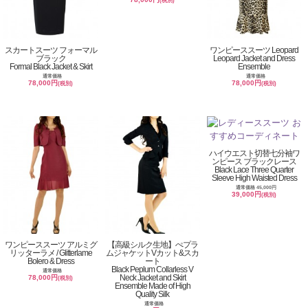
(税別)
スカートスーツ フォーマル
ワンピーススーツ Leopard
ブラック
Leopard Jacket and Dress
Formal Black Jacket & Skirt
Ensemble
通常価格
通常価格
78,000円
78,000円
(税別)
(税別)
ハイウエスト切替七分袖ワ
ンピース ブラックレース
Black Lace Three Quarter
Sleeve High Waisted Dress
通常価格 45,000円
39,000円
(税別)
ワンピーススーツ アルミグ
【高級シルク生地】ぺプラ
リッターラメ / Glitterlame
ムジャケットVカット&スカ
Bolero & Dress
ート
Black Peplum Collarless V
通常価格
Neck Jacket and Skirt
78,000円
(税別)
Ensemble Made of High
Quality Silk
通常価格