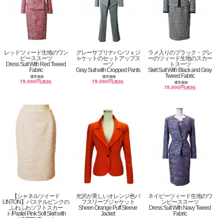
レッドツィード生地のワン
グレーサブリナパンツｘジ
ラメ入りのブラック・グレ
ピーススーツ
ャケットのセットアップス
ーのツィード生地のスカー
Dress Suit With Red Tweed
ーツ
トスーツ
Fabric
Gray Suit with Cropped Pants
Skirt Suit With Black and Gray
Tweed Fabric
通常価格
通常価格
78,000円
78,000円
(税別)
(税別)
通常価格
78,000円
(税別)
【シャネルツイード
光沢が美しいオレンジ色パ
ネイビーツィード生地のワ
LINTON】パステルピンクの
フスリーブジャケット
ンピーススーツ
ふわふわソフトスカー
Sheen Orange Puff Sleeve
Dress Suit With Navy Tweed
ト/Pastel Pink Soft Skirt with
Jacket
Fabric