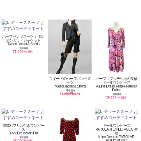
ハーフパンツスーツ ナポレ
オンカラージャケット
Tweed Jacket & Shorts
通常価格
78,000円
(税別)
ツイードのハーフパンツス
パープルプッチ生地の長袖
ーツ
ドールワンピース
Tweed Jacket & Shorts
A-Line Dress, Purple Parolari
Fabric
通常価格
78,000円
(税別)
通常価格
39,000円
(税別)
黒織柄フリル付きワンピー
ドールワンピース
ス
PAROLARI EMILIO PUCCI生
Black Dress With Frill
地
A-line Dress in PAROLARI
通常価格
EMILIO PUCCI
39,000円
(税別)