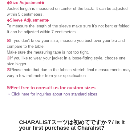
◆Size Adjustment◆
Jacket length is measured on center of the back. It can be adjusted
within 5 centimeters.
◆Sleeve Adjustment◆
To measure the length of the sleeve make sure it's not bent or folded.
It can be adjusted within 7 centimeters.
※
If you don't know your size, measure you bust over your bra and
compare to the table.
Make sure the measuring tape is not too tight.
※
If you like to wear your jacket in a loose-fitting style, choose one
size bigger.
※
Please note that due to the fabrics stretch final measurements may
vary a few millimeter from your specification.
※Feel free to consult us for custom sizes
» Click here for inquiries about non standard sizes.
CHARALISTスーツは初めてですか？/ Is it
your first purchase at Charalist?