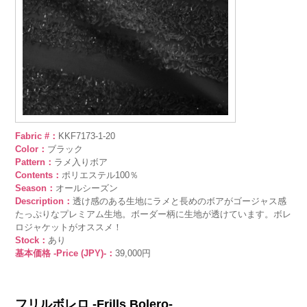
Fabric #：
KKF7173-1-20
Color：
ブラック
Pattern：
ラメ入りボア
Contents：
ポリエステル100％
Season：
オールシーズン
Description：
透け感のある生地にラメと長めのボアがゴージャス感
たっぷりなプレミアム生地。ボーダー柄に生地が透けています。ボレ
ロジャケットがオススメ！
Stock：
あり
基本価格 -Price (JPY)-：
39,000円
フリルボレロ -Frills Bolero-