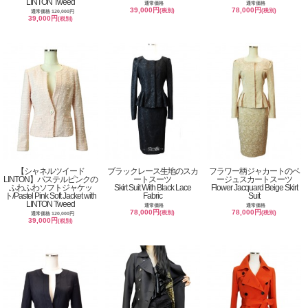
LINTON Tweed
通常価格
通常価格
39,000円
78,000円
(税別)
(税別)
通常価格 120,000円
39,000円
(税別)
【シャネルツイード
ブラックレース生地のスカ
フラワー柄ジャカートのベ
LINTON】パステルピンクの
ートスーツ
ージュスカートスーツ
ふわふわソフトジャケッ
Skirt Suit With Black Lace
Flower Jacquard Beige Skirt
ト/Pastel Pink Soft Jacket with
Fabric
Suit
LINTON Tweed
通常価格
通常価格
78,000円
78,000円
(税別)
(税別)
通常価格 120,000円
39,000円
(税別)