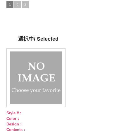
DOLCELABY、
5.jpg
グレー
DOLCELABY、
4.jpg
グリーン
FairyRose
3.jpg
ネイビー
DOLCELABY、
1.jpg
ＡＫＬ
1
2
3
FairyRose
AKL5300-5
(AK105-
FairyRose
AKL5300-4
(AK105-
6000
AKL5300-3
(AK105-
FairyRose
5300-1
ベー
6000
ブラック
59/LT)
ド
6000
レッド
58/LT)
ドッ
グリーン
57/LT)
ド
6000
ジュ
ドット
ット柄ストラ
http://www.anys.co.jp/wp-
ト柄ストライ
http://www.anys.co.jp/wp-
ット柄ストラ
http://www.anys.co.jp/wp-
柄ストライプ
イプ
content/uploads/2013/05/ak105-
キュプ
プ
content/uploads/2013/05/ak105-
キュプラ
イプ
content/uploads/2013/05/ak105-
キュプ
キュプラ
ラ100％
59.jpg
100％
58.jpg
ラ100％
57.jpg
100％
DOLCELABY、
AK105-59
グ
DOLCELABY、
AK105-58
グ
DOLCELABY、
AK105-57
ネ
DOLCELABY、
選択中/ Selected
FairyRose
レー
ペイズ
FairyRose
リーン
ペイ
FairyRose
イビー
ペイ
FairyRose
6000
リー柄
キュ
6000
ズリー柄
キ
6000
ズリー柄
キ
6000
プラ100％
ュプラ100％
ュプラ100％
DOLCELABY、
DOLCELABY、
DOLCELABY、
FairyRose
FairyRose
FairyRose
6000
6000
6000
Style #：
Color：
Design：
Contents：