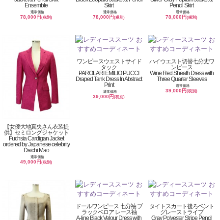
Ensemble
Skirt
Pencil Skirt
通常価格
通常価格
通常価格
78,000円
78,000円
78,000円
(税別)
(税別)
(税別)
ワンピースウエストサイド
ハイウエスト切替七分丈ワ
タック
ンピース
PAROLARI EMILIO PUCCI
Wine Red Sheath Dress with
Draped Tank Dress In Abstract
Three Quarter Sleeves
Print
通常価格
39,000円
(税別)
通常価格
39,000円
(税別)
【女優大地真央さん衣装提
供】セミロングジャケット
Fuchsia Cardigan Jacket
ordered by Japanese celebrity
Daichi Mao
通常価格
49,000円
(税別)
ドールワンピース 七分袖 ブ
タイトスカート後ろベント
ラックベロア レース袖
グレーストライプ
A-line Black Velour Dress with
Gray Polyester Stripe Pencil