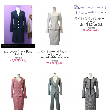
ライトピンクのワンピース
スーツ
Light Pink Dress Suit
通常価格
78,000円
(税別)
ロングジャケット/Rong
ホワイトレース生地のスカ
Jacket
ートスーツ
Skirt Suit, White Lace Fabric
通常価格
49,000円
(税別)
通常価格
78,000円
(税別)