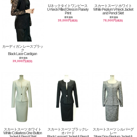
Uネックタイトワンピース
スカートスーツ ホワイト
U-Neck Fitted Dress in Paisely
White Peplum V-Neck Jacket
Print
and Pencil Skirt
通常価格
通常価格
39,000円
78,000円
(税別)
(税別)
カーディガン レースブラッ
ク
Black Lace Cardigan
通常価格
39,000円
(税別)
スカートスーツ ホワイト
スカートスーツ ブラックレ
スカートスーツ シルバーグ
White Collarless One Button
オパード
レー
Jacket & Pencil Skirt
Black Leopard Jacket & Pencil
Silver Gray Peplum Jacket &