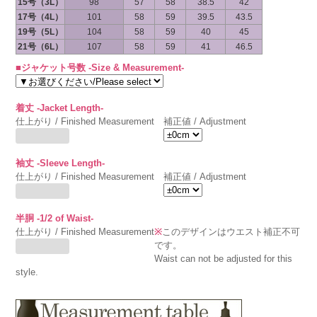
15号（3L）
98
57
58
38.5
42
17号（4L）
101
58
59
39.5
43.5
19号（5L）
104
58
59
40
45
21号（6L）
107
58
59
41
46.5
■ジャケット号数 -Size & Measurement-
着丈 -Jacket Length-
仕上がり / Finished Measurement
補正値 / Adjustment
袖丈 -Sleeve Length-
仕上がり / Finished Measurement
補正値 / Adjustment
半胴 -1/2 of Waist-
仕上がり / Finished Measurement
※
このデザインはウエスト補正不可
です。
Waist can not be adjusted for this
style.