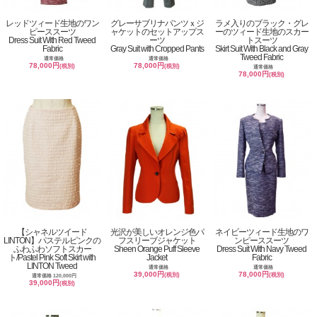
レッドツィード生地のワン
グレーサブリナパンツｘジ
ラメ入りのブラック・グレ
ピーススーツ
ャケットのセットアップス
ーのツィード生地のスカー
Dress Suit With Red Tweed
ーツ
トスーツ
Fabric
Gray Suit with Cropped Pants
Skirt Suit With Black and Gray
Tweed Fabric
通常価格
通常価格
78,000円
78,000円
(税別)
(税別)
通常価格
78,000円
(税別)
【シャネルツイード
光沢が美しいオレンジ色パ
ネイビーツィード生地のワ
LINTON】パステルピンクの
フスリーブジャケット
ンピーススーツ
ふわふわソフトスカー
Sheen Orange Puff Sleeve
Dress Suit With Navy Tweed
ト/Pastel Pink Soft Skirt with
Jacket
Fabric
LINTON Tweed
通常価格
通常価格
39,000円
78,000円
(税別)
(税別)
通常価格 120,000円
39,000円
(税別)