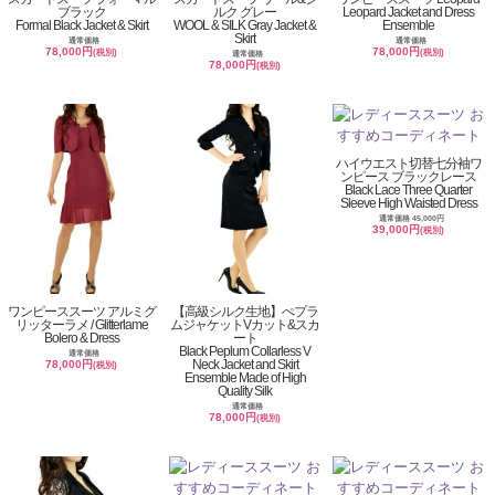
ブラック
ルク グレー
Leopard Jacket and Dress
Formal Black Jacket & Skirt
WOOL & SILK Gray Jacket &
Ensemble
Skirt
通常価格
通常価格
78,000円
78,000円
(税別)
(税別)
通常価格
78,000円
(税別)
ハイウエスト切替七分袖ワ
ンピース ブラックレース
Black Lace Three Quarter
Sleeve High Waisted Dress
通常価格 45,000円
39,000円
(税別)
ワンピーススーツ アルミグ
【高級シルク生地】ぺプラ
リッターラメ / Glitterlame
ムジャケットVカット&スカ
Bolero & Dress
ート
Black Peplum Collarless V
通常価格
Neck Jacket and Skirt
78,000円
(税別)
Ensemble Made of High
Quality Silk
通常価格
78,000円
(税別)