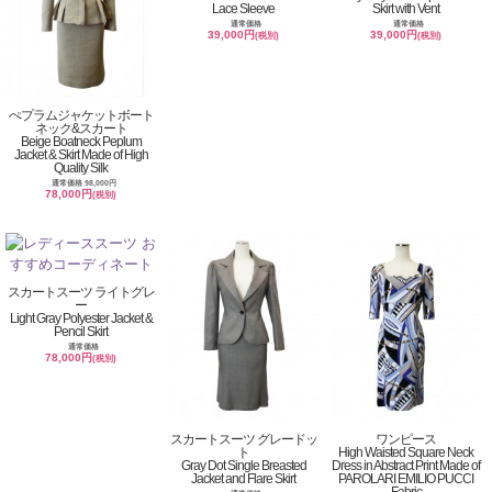
Lace Sleeve
Skirt with Vent
通常価格
通常価格
39,000円
39,000円
(税別)
(税別)
ぺプラムジャケットボート
ネック&スカート
Beige Boatneck Peplum
Jacket & Skirt Made of High
Quality Silk
通常価格 98,000円
78,000円
(税別)
スカートスーツ ライトグレ
ー
Light Gray Polyester Jacket &
Pencil Skirt
通常価格
78,000円
(税別)
スカートスーツ グレードッ
ワンピース
ト
High Waisted Square Neck
Gray Dot Single Breasted
Dress in Abstract Print Made of
Jacket and Flare Skirt
PAROLARI EMILIO PUCCI