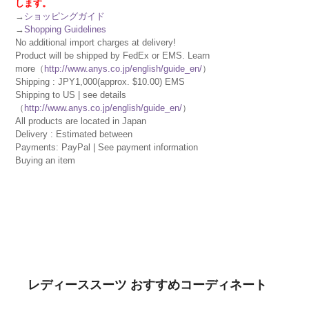
します。
→
ショッピングガイド
→
Shopping Guidelines
No additional import charges at delivery!
Product will be shipped by FedEx or EMS. Learn
more（
http://www.anys.co.jp/english/guide_en/
）
Shipping : JPY1,000(approx. $10.00) EMS
Shipping to US | see details
（
http://www.anys.co.jp/english/guide_en/
）
All products are located in Japan
Delivery : Estimated between
Payments: PayPal | See payment information
Buying an item
レディーススーツ おすすめコーディネート