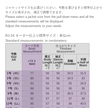
ジャケットサイズをお選びください。号数を選びますと標準仕上がり
サイズが表示され、補正で調整できます。
Please select a jacket size from the pull-down menu and all the
standard measurements will be displayed.
Adjust the measurements to your needs.
RJ-24 オーダー仕上り標準サイズ：単位cm
Standard measurements: in centimeters
ヌード目安
仕上がりサイズ
Body
Finished
Measurement
Measurement
号数
着丈
袖丈
Size
Body
Sleeve
半胴
AR
バスト
肩幅
Length
Length
a Half of
bust
Shoulder
補正
補正
Waist
＋5
±7
1号（4S）
77
56
56
33.5
31.5
3号（3S）
80
56
56
34.5
33
5号（SS）
83
56
56
35
34.5
7号（S）
86
56
56
36
36
9号（M）
89
56
57
36.5
37.5
11号（L）
92
57
57
37
39
13号（LL）
95
57
58
38
40.5