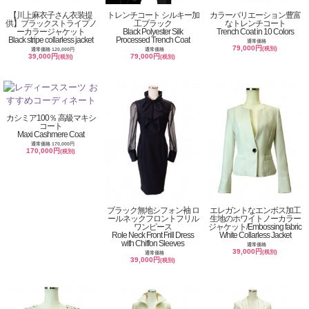
【川上麻衣子さん衣装提
トレンチコート シルキー加
カラーバリエーション豊富
供】ブラックストライプノ
工ブラック
なトレンチコート
ーカラージャケット
Black Polyester Silk
Trench Coat in 10 Colors
Black stripe collarless jacket
Processed Trench Coat
通常価格
79,000円
(税別)
通常価格 120,000円
通常価格
39,000円
79,000円
(税別)
(税別)
カシミア100％ 高級マキシ
コート
Maxi Cashmere Coat
通常価格 170,000円
170,000円
(税別)
ブラック無地シフォン袖 ロ
エレガントなエンボス加工
ールネックフロントフリル
生地のホワイトノーカラー
ワンピース
ジャケット/Embossing fabric
Role Neck Front Frill Dress
White Collarless Jacket
with Chiffon Sleeves
通常価格
39,000円
(税別)
通常価格
39,000円
(税別)