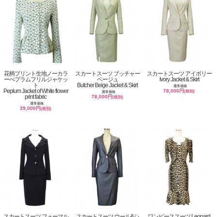
花柄プリント生地ノーカラ
スカートスーツ ブッチャー
スカートスーツ アイボリー
ーぺプラムフリルジャケッ
ベージュ
Ivory Jacket & Skirt
ト
Butcher Beige Jacket & Skirt
通常価格
Peplum Jacket of White flower
78,000円
(税別)
通常価格
print fabric
78,000円
(税別)
通常価格
39,000円
(税別)
スカートスーツ フォーマル
スカートスーツ ウール&シ
ワンピーススーツ Leopard