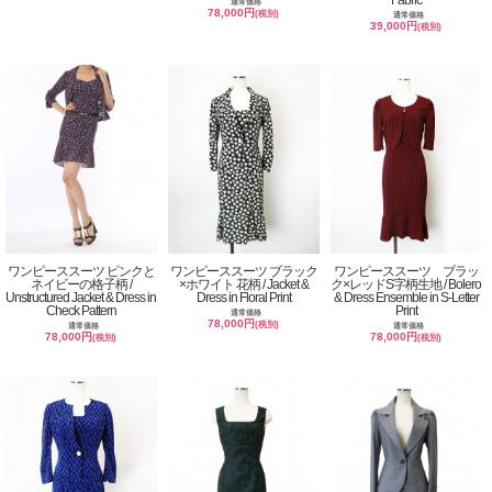
Fabric
通常価格
78,000円
(税別)
通常価格
39,000円
(税別)
ワンピーススーツ ピンクと
ワンピーススーツ ブラック
ワンピーススーツ ブラッ
ネイビーの格子柄 /
×ホワイト 花柄 / Jacket &
ク×レッドS字柄生地 / Bolero
Unstructured Jacket & Dress in
Dress in Floral Print
& Dress Ensemble in S-Letter
Check Pattern
Print
通常価格
78,000円
(税別)
通常価格
通常価格
78,000円
78,000円
(税別)
(税別)