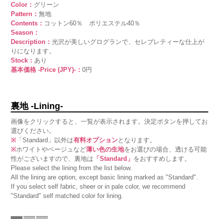
Color：
グリーン
Pattern：
無地
Contents：
コットン60％ ポリエステル40％
Season：
Description：
光沢が美しいグログランで、セレブレティーな仕上が
りになります。
Stock：
あり
基本価格 -Price (JPY)-：
0円
裏地 -Lining-
画像をクリックすると、一覧が表示されます。決定ボタンを押してお
選びください。
※
「Standard」以外は
有料オプション
となります。
※
ホワイトやベージュなど
薄い色の生地
をお選びの場合、透ける可能
性がございますので、裏地は
「Standard」
をおすすめします。
Please select the lining from the list below.
All the lining are option, except basic lining marked as "Standard".
If you select self fabric, sheer or in pale color, we recommend
"Standard" self matched color for lining.