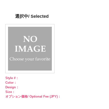
ン直径23mm
content/uploads/2013/04/kvm4525-
直径23mm／
content/uploads/2013/04/kvm4525-
直径23mm／
http://www.anys.co.jp/wp-
直径23mm／
／小ボタン直
n.jpg
小ボタン直径
g.jpg
小ボタン直径
content/uploads/2013/04/pws22-
小ボタン直径
径18mm
KVM4525-N
18mm
KVM4525-G
4000
18mm
g09.jpg
4000
18mm
4000
4000
シルバー
蝶
ゴールド
蝶
PWS22-G09
選択中/ Selected
柄
大ボタン
柄
大ボタン
ブラック
ラ
直径23mm／
直径23mm／
インストーン
小ボタン直径
小ボタン直径
花
大ボタン
18mm
4000
18mm
4000
直径23mm／
小ボタン直径
18mm
4000
Style #：
Color：
Design：
Size：
オプション価格/ Optional Fee (JPY)：