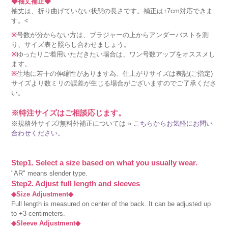
◆袖丈補正◆
袖丈は、折り曲げていない状態の長さです。補正は±7cm対応できま
す。<
※
号数が分からない方は、ブラジャーの上からアンダーバストを測
り、サイズ表と照らし合わせましょう。
※
ゆったりご着用いただきたい場合は、ワン号数アップをオススメし
ます。
※
生地に若干の伸縮性があります為、仕上がりサイズは表記(ご指定)
サイズより数ミリの誤差が生じる場合がございますのでご了承くださ
い。
※特注サイズはご相談応じます。
※規格外サイズ/無料外補正については »
こちらからお気軽にお問い
合わせください。
Step1. Select a size based on what you usually wear.
"AR" means slender type.
Step2. Adjust full length and sleeves
◆Size Adjustment◆
Full length is measured on center of the back. It can be adjusted up
to +3 centimeters.
◆Sleeve Adjustment◆