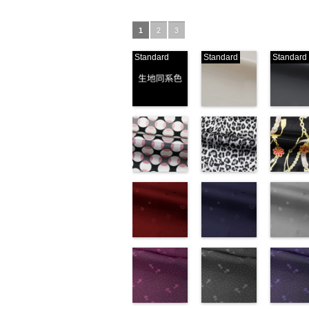
1
2
3
Standard
Standard
Standard
生地同系色
ベージュ
ブラック
(-/TK)
(221/OT)
(19/OT)
http://www.anys.co.jp/wp-
http://www.anys.co.jp/wp-
http://ww
content/uploads/2013/04/jpg
content/uploads/2013/04/2
content/u
-
生地同系色
221
ベージュ
19
ブラ
無地
幾何学ドット
ポリエ
無地
レオパード柄
ポリエ
無地
チェーン
ポリ
ステル100％
柄ピンク
ステル100％
グレー
ステル10
ト柄ブラ
CHARALIST、
(KKP1092-
CHARALIST、
(KKP1092-
CHARAL
(KKP1092
d.、
93-D/UN)
d.、
55-C/UN)
d.、
137-D/UN
DOLCELABY、
http://www.anys.co.jp/wp-
DOLCELABY、
http://www.anys.co.jp/wp-
DOLCEL
http://ww
FairyRose、
content/uploads/2013/08/kkp1092-
花柄レッド
FairyRose、
content/uploads/2013/08/k
花柄ネイビー
FairyRo
content/u
花柄グレ
JEANNE、
93-d.jpg
(AK203-
JEANNE、
55-c.jpg
(AK203-
JEANNE
137-d.jpg
(AK203-
LUNAMARY、
KKP1092-93-
51/LT)
LUNAMARY、
KKP1092-55-
50/LT)
LUNAM
KKP1092
31/LT)
LUNAMARY
D
http://www.anys.co.jp/wp-
ピンク
幾
LUNAMARY
C
http://www.anys.co.jp/wp-
グレー
レ
LUNAMA
137-D
http://ww
ブ
ラージサイ
何学ドット柄
content/uploads/2013/05/ak203-
ラージサイ
オパード柄
content/uploads/2013/05/a
ラージサ
ク
content/u
チェー