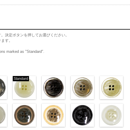
す。決定ボタンを押してお選びください。
ります。
ttons marked as "Standard".
Standard
ム
標準グレー
標準ホワイト
ブラウン(VT102-
ベージュ(VT102-
クリ
06/SN)
(VT103-G01/SN)
S48/SN)
S43/SN)
S40/SN)
w.anys.co.jp/wp-
http://www.anys.co.jp/wp-
http://www.anys.co.jp/wp-
http://www.anys.co.jp/wp-
http://www.anys.c
t103-
ploads/2013/04/vt103-
content/uploads/2013/04/vt103-
content/uploads/2013/04/vt102-
content/uploads/2013/04/vt102-
content/uploads/2
ム
T103-G06
g01.jpg
グレー
VT103-G01
標
s48.jpg
ホワイト
VT102-S48
s43.jpg
ブラウン
VT102-S43
s40.jpg
ベージュ
VT102-S4
／小
2-
ン直径23mm／小ボ
ホワイト(VT102-
標準
大ボタン直径23mm／小
フラワーブラウン
大ボタン直径23mm／小ボタン
フラワーベージュ
大ボタン直径23mm／小ボタン
フラワーブラック
大ボタン直径23
フ
8mm
0
ボタン直径18mm
(PW2039-45/SN)
直径18mm
(PW2039-40/SN)
0
4000
直径18mm
(PW2039-09/SN)
4000
直径18mm
(PW2039-001/SN)
4000