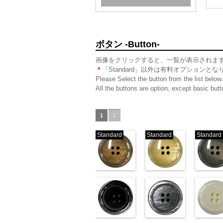
ボタン -Button-
画像をクリックすると、一覧が表示されま
＊
「Standard」以外は有料オプションとな
Please Select the button from the list below.
All the buttons are option, except basic bu
1
2
Standard
Standard
Standard
標準ベージュ
標準クリー
(VT103-G43/SN)
(VT103-G40/SN)
(VT103-G
http://www.anys.co.jp/wp-
http://www.anys.co.jp/wp-
http://ww
content/uploads/2013/04/vt103-
content/uploads/2013/04/v
content/u
g43.jpg
VT103-G43
g40.jpg
ベージュ
VT103-G40
g06.jpg
クリー
V
標準
大ボタン直径23mm／小
ブラック(VT102-
標準
大ボタン直径23mm
グレー(VT10
準
大ボタ
ボタン直径18mm
S09/SN)
ボタン直径18mm
S06/SN)
0
タン直径1
S01/SN)
0