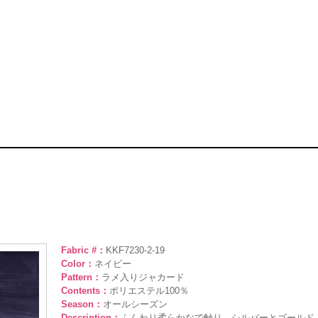
Fabric #：
KKF7230-2-19
Color：
ネイビー
Pattern：
ラメ入りジャカード
Contents：
ポリエステル100％
Season：
オールシーズン
Description：
ふんわり柔らかなで触り。シルバーとゴールド