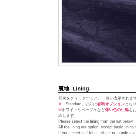
裏地 -Lining-
画像をクリックすると、一覧が表示されま
※
「Standard」以外は
有料オプション
とな
※
ホワイトやベージュなど
薄い色の生地
を
めします。
Please select the lining from the list below.
All the lining are option, except basic linin
If you select self fabric, sheer or in pale c