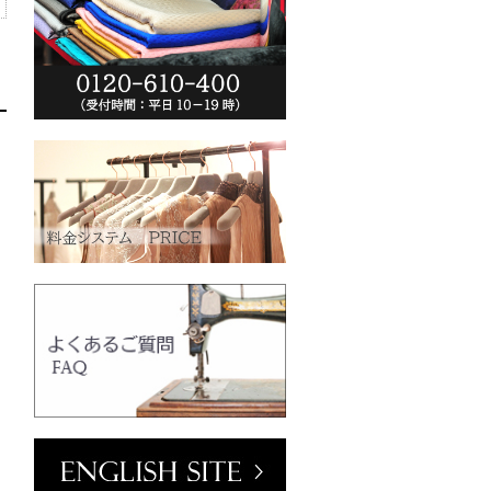
ーム(VT102-
o.jp/wp-
013/04/vt102-
0
クリーム
mm／小ボタン
ラワーホワイト