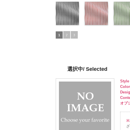
ズ、
ポリエステル
51.jpg
花柄ドットピ
ズ、
ポリエステル
50.jpg
花柄ドットグ
ズ、
ベルト柄
31.jpg
花柄ドッ
Macolina、
100％
AK203-51
ンク(AK201-
レ
Macolina、
100％
AK203-50
レー(AK201-
ネ
Macolin
リエステ
AK203-3
イビー
NUDE、
DOLCELABY
ッド
53/LT)
花柄
キ
NUDE、
DOLCELABY
イビー
52/LT)
花柄
NUDE、
100％
レー
(AK201-
花柄
pinkywolman
6000
ュプラ100％
http://www.anys.co.jp/wp-
pinkywolman
6000
キュプラ
http://www.anys.co.jp/wp-
pinkywol
DOLCEL
ュプラ10
50/LT)
0
DOLCELABY、
content/uploads/2013/05/ak201-
0
100％
content/uploads/2013/04/a
0
6000
DOLCEL
http://ww
FairyRose
53.jpg
ドット柄スト
DOLCELABY、
52.jpg
ドット柄スト
FairyRos
content/u
ドット柄
6000
AK201-53
ライプブラッ
ピ
FairyRose
AK201-52
ライプレッド
グ
6000
50.jpg
ライプグ
1
2
3
ンク
ク(AKL5300-
花柄ド
6000
レー
(AKL5300-
花柄ド
AK201-5
ン(AKL53
ット
5/LT)
キュプ
ット
4/LT)
キュプ
イビー
3/LT)
花
ラ100％
http://www.anys.co.jp/wp-
ラ100％
http://www.anys.co.jp/wp-
ドット
http://ww
キ
DOLCELABY、
content/uploads/2013/05/akl5300-
DOLCELABY、
content/uploads/2013/05/a
プラ100
content/u
FairyRose
5.jpg
FairyRose
4.jpg
DOLCEL
3.jpg
6000
AKL5300-5
6000
AKL5300-4
FairyRos
AKL5300
選択中/ Selected
ブラック
ド
レッド
ドッ
6000
グリーン
ット柄ストラ
ト柄ストライ
ット柄ス
Styl
イプ
キュプ
プ
キュプラ
イプ
キュ
Colo
ラ100％
100％
ラ100％
Desi
DOLCELABY、
DOLCELABY、
DOLCEL
Cont
FairyRose
FairyRose
FairyRos
オプショ
6000
6000
6000
※
ざ