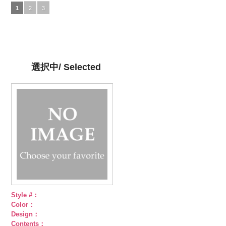
DOLCELABY、
5.jpg
グレー
DOLCELABY、
4.jpg
グリーン
FairyRose
3.jpg
ネイビー
DOLCELABY、
1.jpg
ＡＫＬ
1
2
3
FairyRose
AKL5300-5
(AK105-
FairyRose
AKL5300-4
(AK105-
6000
AKL5300-3
(AK105-
FairyRose
5300-1
ベー
6000
ブラック
59/LT)
ド
6000
レッド
58/LT)
ドッ
グリーン
57/LT)
ド
6000
ジュ
ドット
ット柄ストラ
http://www.anys.co.jp/wp-
ト柄ストライ
http://www.anys.co.jp/wp-
ット柄ストラ
http://www.anys.co.jp/wp-
柄ストライプ
イプ
content/uploads/2013/05/ak105-
キュプ
プ
content/uploads/2013/05/ak105-
キュプラ
イプ
content/uploads/2013/05/ak105-
キュプ
キュプラ
ラ100％
59.jpg
100％
58.jpg
ラ100％
57.jpg
100％
DOLCELABY、
AK105-59
グ
DOLCELABY、
AK105-58
グ
DOLCELABY、
AK105-57
ネ
DOLCELABY、
選択中/ Selected
FairyRose
レー
ペイズ
FairyRose
リーン
ペイ
FairyRose
イビー
ペイ
FairyRose
6000
リー柄
キュ
6000
ズリー柄
キ
6000
ズリー柄
キ
6000
プラ100％
ュプラ100％
ュプラ100％
DOLCELABY、
DOLCELABY、
DOLCELABY、
FairyRose
FairyRose
FairyRose
6000
6000
6000
Style #：
Color：
Design：
Contents：