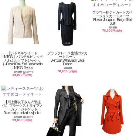
フラワー柄ジャカートのベ
ージュスカートスーツ
Flower Jacquard Beige Skirt
Suit
通常価格
78,000円
(税別)
【シャネルツイード
ブラックレース生地のスカ
LINTON】パステルピンクの
ートスーツ
ふわふわソフトジャケッ
Skirt Suit With Black Lace
ト/Pastel Pink Soft Jacket with
Fabric
LINTON Tweed
通常価格
78,000円
(税別)
通常価格 120,000円
39,000円
(税別)
【川上麻衣子さん衣装提
供】ブラックストライプノ
ーカラージャケット
Black stripe collarless jacket
通常価格 120,000円
39,000円
(税別)