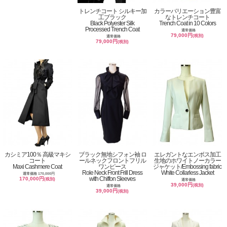
トレンチコート シルキー加
カラーバリエーション豊富
工ブラック
なトレンチコート
Black Polyester Silk
Trench Coat in 10 Colors
Processed Trench Coat
通常価格
79,000円
(税別)
通常価格
79,000円
(税別)
カシミア100％ 高級マキシ
ブラック無地シフォン袖 ロ
エレガントなエンボス加工
コート
ールネックフロントフリル
生地のホワイトノーカラー
Maxi Cashmere Coat
ワンピース
ジャケット/Embossing fabric
Role Neck Front Frill Dress
White Collarless Jacket
通常価格 170,000円
with Chiffon Sleeves
170,000円
(税別)
通常価格
39,000円
(税別)
通常価格
39,000円
(税別)