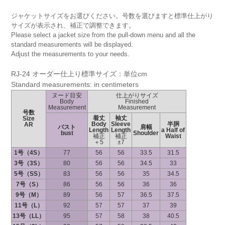
ジャケットサイズをお選びください。号数を選びますと標準仕上がり
サイズが表示され、補正で調整できます。
Please select a jacket size from the pull-down menu and all the
standard measurements will be displayed.
Adjust the measurements to your needs.
RJ-24 オーダー仕上り標準サイズ：単位cm
Standard measurements: in centimeters
ヌード目安
仕上がりサイズ
Body
Finished
Measurement
Measurement
号数
着丈
袖丈
Size
Body
Sleeve
半胴
AR
バスト
肩幅
Length
Length
a Half of
bust
Shoulder
補正
補正
Waist
＋5
±7
1号（4S）
77
56
56
33.5
31.5
3号（3S）
80
56
56
34.5
33
5号（SS）
83
56
56
35
34.5
7号（S）
86
56
56
36
36
9号（M）
89
56
57
36.5
37.5
11号（L）
92
57
57
37
39
13号（LL）
95
57
58
38
40.5