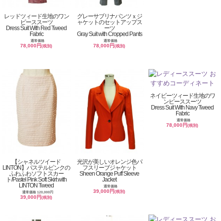
レッドツィード生地のワン
グレーサブリナパンツｘジ
ピーススーツ
ャケットのセットアップス
Dress Suit With Red Tweed
ーツ
Fabric
Gray Suit with Cropped Pants
通常価格
通常価格
78,000円
78,000円
(税別)
(税別)
ネイビーツィード生地のワ
ンピーススーツ
Dress Suit With Navy Tweed
Fabric
通常価格
78,000円
(税別)
【シャネルツイード
光沢が美しいオレンジ色パ
LINTON】パステルピンクの
フスリーブジャケット
ふわふわソフトスカー
Sheen Orange Puff Sleeve
ト/Pastel Pink Soft Skirt with
Jacket
LINTON Tweed
通常価格
39,000円
(税別)
通常価格 120,000円
39,000円
(税別)