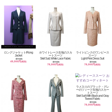
ロングジャケット/Rong
ホワイトレース生地のスカ
ライトピンクのワンピース
Jacket
ートスーツ
スーツ
Skirt Suit, White Lace Fabric
Light Pink Dress Suit
通常価格
49,000円
(税別)
通常価格
通常価格
78,000円
78,000円
(税別)
(税別)
ラメ入りのブラック・グレ
ーのツィード生地のスカー
トスーツ
Skirt Suit With Black and Gray
Tweed Fabric
通常価格
78,000円
(税別)