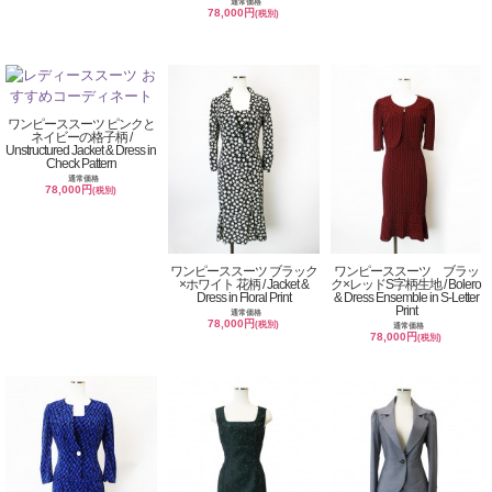
通常価格
78,000円
(税別)
ワンピーススーツ ピンクと
ネイビーの格子柄 /
Unstructured Jacket & Dress in
Check Pattern
通常価格
78,000円
(税別)
ワンピーススーツ ブラック
ワンピーススーツ ブラッ
×ホワイト 花柄 / Jacket &
ク×レッドS字柄生地 / Bolero
Dress in Floral Print
& Dress Ensemble in S-Letter
Print
通常価格
78,000円
(税別)
通常価格
78,000円
(税別)