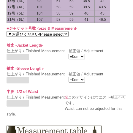
15号（3L）
98
57
58
38.5
42
17号（4L）
101
58
59
39.5
43.5
19号（5L）
104
58
59
40
45
21号（6L）
107
58
59
41
46.5
■ジャケット号数 -Size & Measurement-
着丈 -Jacket Length-
仕上がり / Finished Measurement
補正値 / Adjustment
袖丈 -Sleeve Length-
仕上がり / Finished Measurement
補正値 / Adjustment
半胴 -1/2 of Waist-
仕上がり / Finished Measurement
※
このデザインはウエスト補正不可
です。
Waist can not be adjusted for this
style.