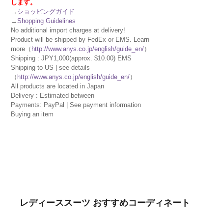
します。
→
ショッピングガイド
→
Shopping Guidelines
No additional import charges at delivery!
Product will be shipped by FedEx or EMS. Learn
more（
http://www.anys.co.jp/english/guide_en/
）
Shipping : JPY1,000(approx. $10.00) EMS
Shipping to US | see details
（
http://www.anys.co.jp/english/guide_en/
）
All products are located in Japan
Delivery : Estimated between
Payments: PayPal | See payment information
Buying an item
レディーススーツ おすすめコーディネート