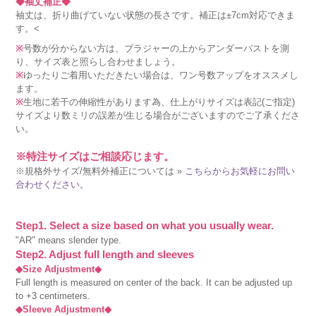
◆袖丈補正◆
袖丈は、折り曲げていない状態の長さです。補正は±7cm対応できま
す。<
※
号数が分からない方は、ブラジャーの上からアンダーバストを測
り、サイズ表と照らし合わせましょう。
※
ゆったりご着用いただきたい場合は、ワン号数アップをオススメし
ます。
※
生地に若干の伸縮性があります為、仕上がりサイズは表記(ご指定)
サイズより数ミリの誤差が生じる場合がございますのでご了承くださ
い。
※特注サイズはご相談応じます。
※規格外サイズ/無料外補正については »
こちらからお気軽にお問い
合わせください。
Step1. Select a size based on what you usually wear.
"AR" means slender type.
Step2. Adjust full length and sleeves
◆Size Adjustment◆
Full length is measured on center of the back. It can be adjusted up
to +3 centimeters.
◆Sleeve Adjustment◆