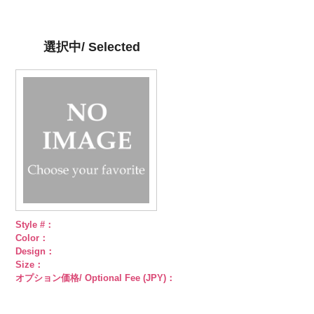
ン直径23mm
content/uploads/2013/04/kvm4525-
直径23mm／
content/uploads/2013/04/kvm4525-
直径23mm／
http://www.anys.co.jp/wp-
直径23mm／
／小ボタン直
n.jpg
小ボタン直径
g.jpg
小ボタン直径
content/uploads/2013/04/pws22-
小ボタン直径
径18mm
KVM4525-N
18mm
KVM4525-G
4000
18mm
g09.jpg
4000
18mm
4000
4000
シルバー
蝶
ゴールド
蝶
PWS22-G09
選択中/ Selected
柄
大ボタン
柄
大ボタン
ブラック
ラ
直径23mm／
直径23mm／
インストーン
小ボタン直径
小ボタン直径
花
大ボタン
18mm
4000
18mm
4000
直径23mm／
小ボタン直径
18mm
4000
Style #：
Color：
Design：
Size：
オプション価格/ Optional Fee (JPY)：