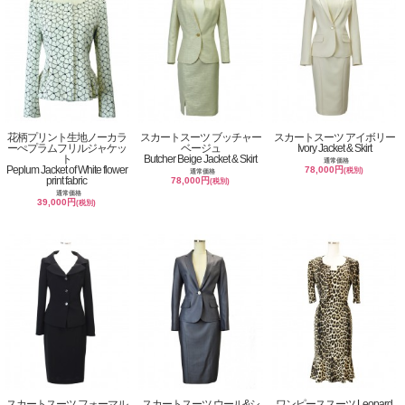
花柄プリント生地ノーカラ
スカートスーツ ブッチャー
スカートスーツ アイボリー
ーぺプラムフリルジャケッ
ベージュ
Ivory Jacket & Skirt
ト
Butcher Beige Jacket & Skirt
通常価格
Peplum Jacket of White flower
78,000円
(税別)
通常価格
print fabric
78,000円
(税別)
通常価格
39,000円
(税別)
スカートスーツ フォーマル
スカートスーツ ウール&シ
ワンピーススーツ Leopard