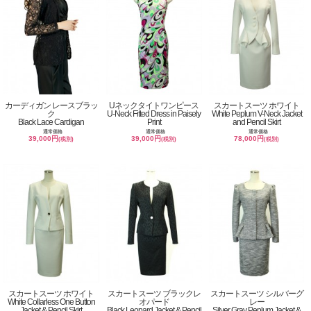
カーディガン レースブラッ
Uネックタイトワンピース
スカートスーツ ホワイト
ク
U-Neck Fitted Dress in Paisely
White Peplum V-Neck Jacket
Black Lace Cardigan
Print
and Pencil Skirt
通常価格
通常価格
通常価格
39,000円
39,000円
78,000円
(税別)
(税別)
(税別)
スカートスーツ ホワイト
スカートスーツ ブラックレ
スカートスーツ シルバーグ
White Collarless One Button
オパード
レー
Jacket & Pencil Skirt
Black Leopard Jacket & Pencil
Silver Gray Peplum Jacket &