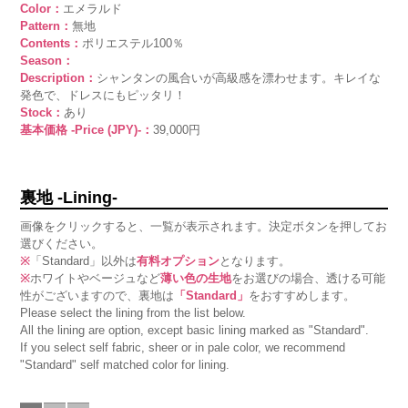
Color：
エメラルド
Pattern：
無地
Contents：
ポリエステル100％
Season：
Description：
シャンタンの風合いが高級感を漂わせます。キレイな
発色で、ドレスにもピッタリ！
Stock：
あり
基本価格 -Price (JPY)-：
39,000円
裏地 -Lining-
画像をクリックすると、一覧が表示されます。決定ボタンを押してお
選びください。
※
「Standard」以外は
有料オプション
となります。
※
ホワイトやベージュなど
薄い色の生地
をお選びの場合、透ける可能
性がございますので、裏地は
「Standard」
をおすすめします。
Please select the lining from the list below.
All the lining are option, except basic lining marked as "Standard".
If you select self fabric, sheer or in pale color, we recommend
"Standard" self matched color for lining.