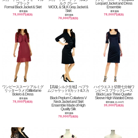
ブラック
ルク グレー
Leopard Jacket and Dress
Formal Black Jacket & Skirt
WOOL & SILK Gray Jacket &
Ensemble
Skirt
通常価格
通常価格
78,000円
78,000円
(税別)
(税別)
通常価格
78,000円
(税別)
ワンピーススーツ アルミグ
【高級シルク生地】ぺプラ
ハイウエスト切替七分袖ワ
リッターラメ / Glitterlame
ムジャケットVカット&スカ
ンピース ブラックレース
Bolero & Dress
ート
Black Lace Three Quarter
Black Peplum Collarless V
Sleeve High Waisted Dress
通常価格
Neck Jacket and Skirt
78,000円
(税別)
通常価格 45,000円
Ensemble Made of High
39,000円
(税別)
Quality Silk
通常価格
78,000円
(税別)