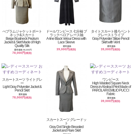
ぺプラムジャケットボート
ドールワンピース 七分袖 ブ
タイトスカート後ろベント
ネック&スカート
ラックベロア レース袖
グレーストライプ
Beige Boatneck Peplum
A-line Black Velour Dress with
Gray Polyester Stripe Pencil
Jacket & Skirt Made of High
Lace Sleeve
Skirt with Vent
Quality Silk
通常価格
通常価格
39,000円
39,000円
(税別)
(税別)
通常価格 98,000円
78,000円
(税別)
スカートスーツ ライトグレ
ワンピース
ー
High Waisted Square Neck
Light Gray Polyester Jacket &
Dress in Abstract Print Made of
Pencil Skirt
PAROLARI EMILIO PUCCI
Fabric
通常価格
78,000円
(税別)
通常価格
39,000円
(税別)
スカートスーツ グレードッ
ト
Gray Dot Single Breasted
Jacket and Flare Skirt