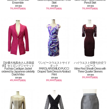
Ensemble
Skirt
Pencil Skirt
通常価格
通常価格
通常価格
78,000円
78,000円
78,000円
(税別)
(税別)
(税別)
【女優大地真央さん衣装提
ワンピースウエストサイド
ハイウエスト切替七分丈ワ
供】セミロングジャケット
タック
ンピース
Fuchsia Cardigan Jacket
PAROLARI EMILIO PUCCI
Wine Red Sheath Dress with
ordered by Japanese celebrity
Draped Tank Dress In Abstract
Three Quarter Sleeves
Daichi Mao
Print
通常価格
39,000円
(税別)
通常価格
通常価格
49,000円
39,000円
(税別)
(税別)