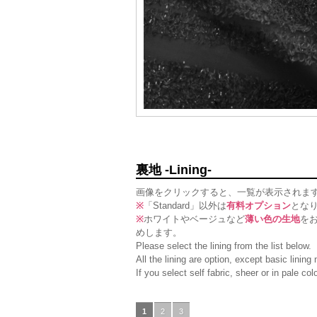
裏地 -Lining-
画像をクリックすると、一覧が表示されま
※
「Standard」以外は
有料オプション
とな
※
ホワイトやベージュなど
薄い色の生地
を
めします。
Please select the lining from the list below.
All the lining are option, except basic linin
If you select self fabric, sheer or in pale c
1
2
3