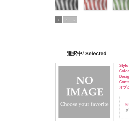
pinkywolman
6000
ュプラ100％
http://www.anys.co.jp/wp-
pinkywolman
6000
キュプラ
http://www.anys.co.jp/wp-
pinkywol
DOLCEL
ュプラ10
50/LT)
0
DOLCELABY、
content/uploads/2013/05/ak201-
0
100％
content/uploads/2013/04/a
0
6000
DOLCEL
http://ww
FairyRose
53.jpg
ドット柄スト
DOLCELABY、
52.jpg
ドット柄スト
FairyRos
content/u
ドット柄
6000
AK201-53
ライプブラッ
ピ
FairyRose
AK201-52
ライプレッド
グ
6000
50.jpg
ライプグ
1
2
3
ンク
ク(AKL5300-
花柄ド
6000
レー
(AKL5300-
花柄ド
AK201-5
ン(AKL53
ット
5/LT)
キュプ
ット
4/LT)
キュプ
イビー
3/LT)
花
ラ100％
http://www.anys.co.jp/wp-
ラ100％
http://www.anys.co.jp/wp-
ドット
http://ww
キ
DOLCELABY、
content/uploads/2013/05/akl5300-
DOLCELABY、
content/uploads/2013/05/a
プラ100
content/u
FairyRose
5.jpg
FairyRose
4.jpg
DOLCEL
3.jpg
6000
AKL5300-5
6000
AKL5300-4
FairyRos
AKL5300
選択中/ Selected
ブラック
ド
レッド
ドッ
6000
グリーン
ット柄ストラ
ト柄ストライ
ット柄ス
Styl
イプ
キュプ
プ
キュプラ
イプ
キュ
Colo
ラ100％
100％
ラ100％
Desi
DOLCELABY、
DOLCELABY、
DOLCEL
Cont
FairyRose
FairyRose
FairyRos
オプショ
6000
6000
6000
※
ざ