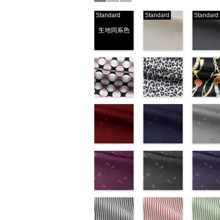
Standard
Standard
Standard
生地同系色
ベージュ
ブラック
(-/TK)
(221/OT)
(19/OT)
http://www.anys.co.jp/wp-
http://www.anys.co.jp/wp-
http://ww
content/uploads/2013/04/jpg
content/uploads/2013/04/2
content/u
-
生地同系色
221
ベージュ
19
ブラ
無地
幾何学ドット
ポリエ
無地
レオパード柄
ポリエ
無地
チェーン
ポリ
ステル100％
柄ピンク
ステル100％
グレー
ステル10
ト柄ブラ
CHARALIST、
(KKP1092-
CHARALIST、
(KKP1092-
CHARAL
(KKP1092
d.、
93-D/UN)
d.、
55-C/UN)
d.、
137-D/UN
DOLCELABY、
http://www.anys.co.jp/wp-
DOLCELABY、
http://www.anys.co.jp/wp-
DOLCEL
http://ww
FairyRose、
content/uploads/2013/08/kkp1092-
花柄レッド
FairyRose、
content/uploads/2013/08/k
花柄ネイビー
FairyRo
content/u
花柄グレ
JEANNE、
93-d.jpg
(AK203-
JEANNE、
55-c.jpg
(AK203-
JEANNE
137-d.jpg
(AK203-
LUNAMARY、
KKP1092-93-
51/LT)
LUNAMARY、
KKP1092-55-
50/LT)
LUNAM
KKP1092
31/LT)
LUNAMARY
D
http://www.anys.co.jp/wp-
ピンク
幾
LUNAMARY
C
http://www.anys.co.jp/wp-
グレー
レ
LUNAMA
137-D
http://ww
ブ
ラージサイ
何学ドット柄
content/uploads/2013/05/ak203-
ラージサイ
オパード柄
content/uploads/2013/05/a
ラージサ
ク
content/u
チェー
ズ、
ポリエステル
51.jpg
花柄ドットピ
ズ、
ポリエステル
50.jpg
花柄ドットグ
ズ、
ベルト柄
31.jpg
花柄ドッ
Macolina、
100％
AK203-51
ンク(AK201-
レ
Macolina、
100％
AK203-50
レー(AK201-
ネ
Macolin
リエステ
AK203-3
イビー
NUDE、
DOLCELABY
ッド
53/LT)
花柄
キ
NUDE、
DOLCELABY
イビー
52/LT)
花柄
NUDE、
100％
レー
(AK201-
花柄