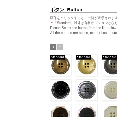
ボタン -Button-
画像をクリックすると、一覧が表示されま
＊
「Standard」以外は有料オプションとな
Please Select the button from the list below.
All the buttons are option, except basic bu
1
2
Standard
Standard
Standard
標準ベージュ
標準クリー
(VT103-G43/SN)
(VT103-G40/SN)
(VT103-G
http://www.anys.co.jp/wp-
http://www.anys.co.jp/wp-
http://ww
content/uploads/2013/04/vt103-
content/uploads/2013/04/v
content/u
g43.jpg
VT103-G43
g40.jpg
ベージュ
VT103-G40
g06.jpg
クリー
V
標準
大ボタン直径23mm／小
ブラック(VT102-
標準
大ボタン直径23mm
グレー(VT10
準
大ボタ
ボタン直径18mm
S09/SN)
ボタン直径18mm
S06/SN)
0
タン直径1
S01/SN)
0
http://www.anys.co.jp/wp-
http://www.anys.co.jp/wp-
http://ww
content/uploads/2013/04/vt102-
content/uploads/2013/04/v
content/u