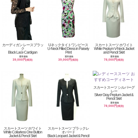
カーディガン レースブラッ
Uネックタイトワンピース
スカートスーツ ホワイト
ク
U-Neck Fitted Dress in Paisely
White Peplum V-Neck Jacket
Black Lace Cardigan
Print
and Pencil Skirt
通常価格
通常価格
通常価格
39,000円
39,000円
78,000円
(税別)
(税別)
(税別)
スカートスーツ シルバーグ
レー
Silver Gray Peplum Jacket &
Pencil Skirt
通常価格
78,000円
(税別)
スカートスーツ ホワイト
スカートスーツ ブラックレ
White Collarless One Button
オパード
Jacket & Pencil Skirt
Black Leopard Jacket & Pencil