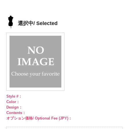
ット柄ストラ
http://www.anys.co.jp/wp-
ト柄ストライ
http://www.anys.co.jp/wp-
ット柄ストラ
http://www.anys.co.jp/wp-
柄ストライプ
イプ
content/uploads/2013/05/ak105-
キュプ
プ
content/uploads/2013/05/ak105-
キュプラ
イプ
content/uploads/2013/05/ak105-
キュプ
キュプラ
ラ100％
59.jpg
100％
58.jpg
ラ100％
57.jpg
100％
DOLCELABY、
AK105-59
グ
DOLCELABY、
AK105-58
グ
DOLCELABY、
AK105-57
ネ
DOLCELABY、
選択中/ Selected
FairyRose
レー
ペイズ
FairyRose
リーン
ペイ
FairyRose
イビー
ペイ
FairyRose
6000
リー柄
キュ
6000
ズリー柄
キ
6000
ズリー柄
キ
6000
プラ100％
ュプラ100％
ュプラ100％
DOLCELABY、
DOLCELABY、
DOLCELABY、
FairyRose
FairyRose
FairyRose
6000
6000
6000
Style #：
Color：
Design：
Contents：
オプション価格/ Optional Fee (JPY)：