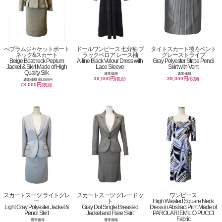
ぺプラムジャケットボート
ドールワンピース 七分袖 ブ
タイトスカート後ろベント
ネック&スカート
ラックベロア レース袖
グレーストライプ
Beige Boatneck Peplum
A-line Black Velour Dress with
Gray Polyester Stripe Pencil
Jacket & Skirt Made of High
Lace Sleeve
Skirt with Vent
Quality Silk
通常価格
通常価格
39,000円
39,000円
(税別)
(税別)
通常価格 98,000円
78,000円
(税別)
スカートスーツ ライトグレ
スカートスーツ グレードッ
ワンピース
ー
ト
High Waisted Square Neck
Light Gray Polyester Jacket &
Gray Dot Single Breasted
Dress in Abstract Print Made of
Pencil Skirt
Jacket and Flare Skirt
PAROLARI EMILIO PUCCI
Fabric
通常価格
通常価格