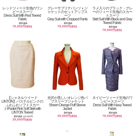
レッドツィード生地のワン
グレーサブリナパンツｘジ
ラメ入りのブラック・グレ
ピーススーツ
ャケットのセットアップス
ーのツィード生地のスカー
Dress Suit With Red Tweed
ーツ
トスーツ
Fabric
Gray Suit with Cropped Pants
Skirt Suit With Black and Gray
Tweed Fabric
通常価格
通常価格
78,000円
78,000円
(税別)
(税別)
通常価格
78,000円
(税別)
【シャネルツイード
光沢が美しいオレンジ色パ
ネイビーツィード生地のワ
LINTON】パステルピンクの
フスリーブジャケット
ンピーススーツ
ふわふわソフトスカー
Sheen Orange Puff Sleeve
Dress Suit With Navy Tweed
ト/Pastel Pink Soft Skirt with
Jacket
Fabric
LINTON Tweed
通常価格
通常価格
39,000円
78,000円
(税別)
(税別)
通常価格 120,000円
39,000円
(税別)