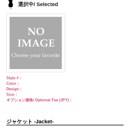
4000
シルバー
蝶
ゴールド
蝶
PWS22-G09
選択中/ Selected
柄
大ボタン
柄
大ボタン
ブラック
ラ
直径23mm／
直径23mm／
インストーン
小ボタン直径
小ボタン直径
花
大ボタン
18mm
4000
18mm
4000
直径23mm／
小ボタン直径
18mm
4000
Style #：
Color：
Design：
Size：
オプション価格/ Optional Fee (JPY)：
ジャケット -Jacket-