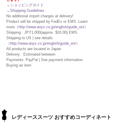
→
ショッピングガイド
→
Shopping Guidelines
No additional import charges at delivery!
Product will be shipped by FedEx or EMS. Learn
more（
http://www.anys.co.jp/english/guide_en/
）
Shipping : JPY1,000(approx. $10.00) EMS
Shipping to US | see details
（
http://www.anys.co.jp/english/guide_en/
）
All products are located in Japan
Delivery : Estimated between
Payments: PayPal | See payment information
Buying an item
レディーススーツ おすすめコーディネート