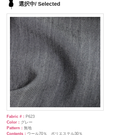
選択中/ Selected
Fabric #：
P623
Color：
グレー
Pattern：
無地
Contents：
ウール70％ ポリエステル30％