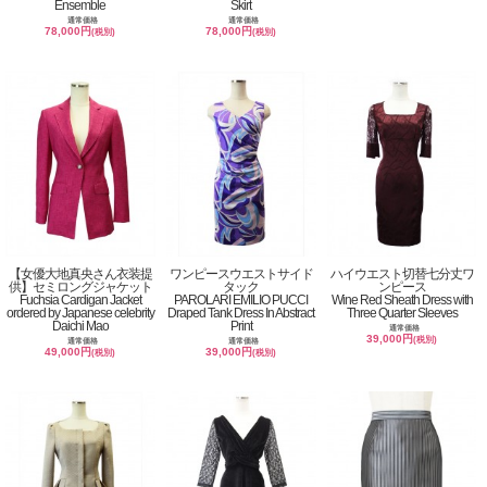
Ensemble
Skirt
通常価格
通常価格
78,000円
78,000円
(税別)
(税別)
【女優大地真央さん衣装提
ワンピースウエストサイド
ハイウエスト切替七分丈ワ
供】セミロングジャケット
タック
ンピース
Fuchsia Cardigan Jacket
PAROLARI EMILIO PUCCI
Wine Red Sheath Dress with
ordered by Japanese celebrity
Draped Tank Dress In Abstract
Three Quarter Sleeves
Daichi Mao
Print
通常価格
39,000円
(税別)
通常価格
通常価格
49,000円
39,000円
(税別)
(税別)