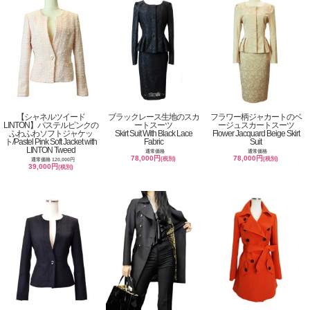
【シャネルツイード
ブラックレース生地のスカ
フラワー柄ジャカートのベ
LINTON】パステルピンクの
ートスーツ
ージュスカートスーツ
ふわふわソフトジャケッ
Skirt Suit With Black Lace
Flower Jacquard Beige Skirt
ト/Pastel Pink Soft Jacket with
Fabric
Suit
LINTON Tweed
通常価格
通常価格
78,000円
78,000円
(税別)
(税別)
通常価格 120,000円
39,000円
(税別)