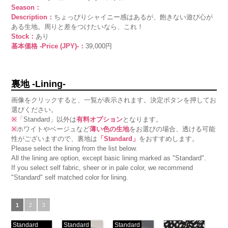
Season：
Description：
ちょっぴりシャイニー感はあるが、飽きない遊び心が
ある生地。周りと差をつけたいなら、これ！
Stock：
あり
基本価格 -Price (JPY)-：
39,000円
裏地 -Lining-
画像をクリックすると、一覧が表示されます。決定ボタンを押してお
選びください。
※
「Standard」以外は
有料オプション
となります。
※
ホワイトやベージュなど
薄い色の生地
をお選びの場合、透ける可能
性がございますので、裏地は
「Standard」
をおすすめします。
Please select the lining from the list below.
All the lining are option, except basic lining marked as "Standard".
If you select self fabric, sheer or in pale color, we recommend
"Standard" self matched color for lining.
1
2
3
Standard
Standard
Standard