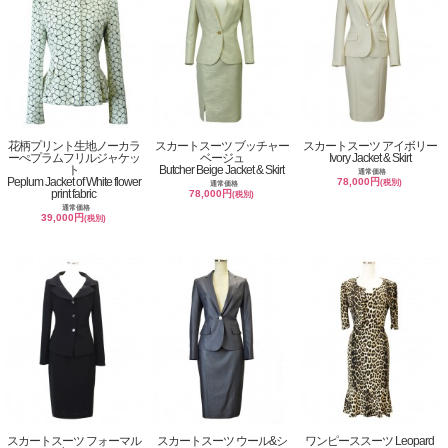
花柄プリント生地ノーカラ
スカートスーツ ブッチャー
スカートスーツ アイボリー
ーぺプラムフリルジャケッ
ベージュ
Ivory Jacket & Skirt
ト
Butcher Beige Jacket & Skirt
通常価格
Peplum Jacket of White flower
78,000円
(税別)
通常価格
print fabric
78,000円
(税別)
通常価格
39,000円
(税別)
スカートスーツ フォーマル
スカートスーツ ウール&シ
ワンピーススーツ Leopard