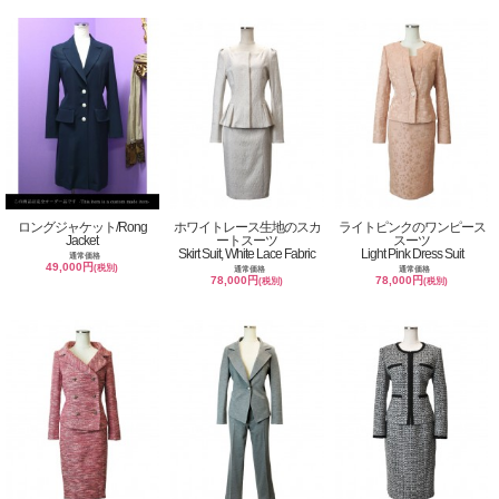
ロングジャケット/Rong
ホワイトレース生地のスカ
ライトピンクのワンピース
Jacket
ートスーツ
スーツ
Skirt Suit, White Lace Fabric
Light Pink Dress Suit
通常価格
49,000円
(税別)
通常価格
通常価格
78,000円
78,000円
(税別)
(税別)