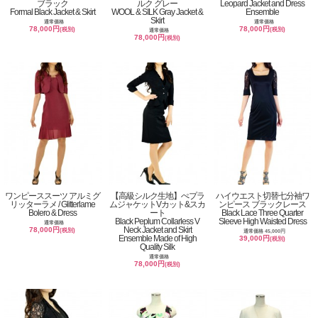
ブラック
ルク グレー
Leopard Jacket and Dress
Formal Black Jacket & Skirt
WOOL & SILK Gray Jacket &
Ensemble
Skirt
通常価格
通常価格
78,000円
78,000円
(税別)
(税別)
通常価格
78,000円
(税別)
ワンピーススーツ アルミグ
【高級シルク生地】ぺプラ
ハイウエスト切替七分袖ワ
リッターラメ / Glitterlame
ムジャケットVカット&スカ
ンピース ブラックレース
Bolero & Dress
ート
Black Lace Three Quarter
Black Peplum Collarless V
Sleeve High Waisted Dress
通常価格
Neck Jacket and Skirt
78,000円
(税別)
通常価格 45,000円
Ensemble Made of High
39,000円
(税別)
Quality Silk
通常価格
78,000円
(税別)