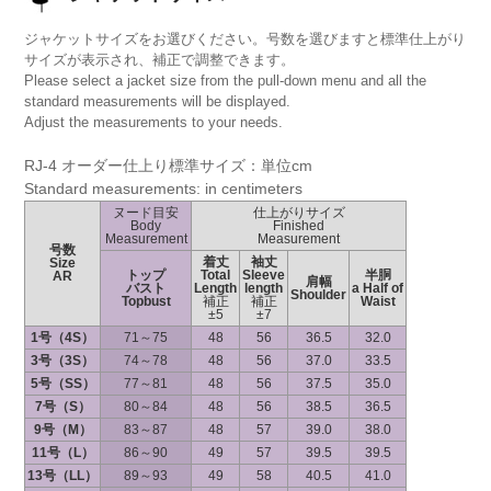
ジャケットサイズをお選びください。号数を選びますと標準仕上がり
サイズが表示され、補正で調整できます。
Please select a jacket size from the pull-down menu and all the
standard measurements will be displayed.
Adjust the measurements to your needs.
RJ-4 オーダー仕上り標準サイズ：単位cm
Standard measurements: in centimeters
ヌード目安
仕上がりサイズ
Body
Finished
Measurement
Measurement
号数
着丈
袖丈
Size
トップ
Total
Sleeve
半胴
AR
肩幅
バスト
Length
length
a Half of
Shoulder
Topbust
補正
補正
Waist
±5
±7
1号（4S）
71～75
48
56
36.5
32.0
3号（3S）
74～78
48
56
37.0
33.5
5号（SS）
77～81
48
56
37.5
35.0
7号（S）
80～84
48
56
38.5
36.5
9号（M）
83～87
48
57
39.0
38.0
11号（L）
86～90
49
57
39.5
39.5
13号（LL）
89～93
49
58
40.5
41.0