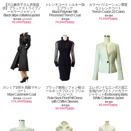
【川上麻衣子さん衣装提
トレンチコート シルキー加
カラーバリエーション豊富
供】ブラックストライプノ
工ブラック
なトレンチコート
ーカラージャケット
Black Polyester Silk
Trench Coat in 10 Colors
Black stripe collarless jacket
Processed Trench Coat
通常価格
79,000円
(税別)
通常価格 120,000円
通常価格
39,000円
79,000円
(税別)
(税別)
カシミア100％ 高級マキシ
ブラック無地シフォン袖 ロ
エレガントなエンボス加工
コート
ールネックフロントフリル
生地のホワイトノーカラー
Maxi Cashmere Coat
ワンピース
ジャケット/Embossing fabric
Role Neck Front Frill Dress
White Collarless Jacket
通常価格 170,000円
with Chiffon Sleeves
170,000円
(税別)
通常価格
39,000円
(税別)
通常価格
39,000円
(税別)