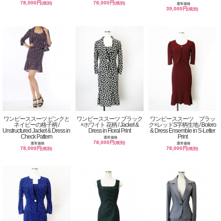
78,000円
78,000円
(税別)
(税別)
通常価格
39,000円
(税別)
ワンピーススーツ ピンクと
ワンピーススーツ ブラック
ワンピーススーツ ブラッ
ネイビーの格子柄 /
×ホワイト 花柄 / Jacket &
ク×レッドS字柄生地 / Bolero
Unstructured Jacket & Dress in
Dress in Floral Print
& Dress Ensemble in S-Letter
Check Pattern
Print
通常価格
78,000円
(税別)
通常価格
通常価格
78,000円
78,000円
(税別)
(税別)