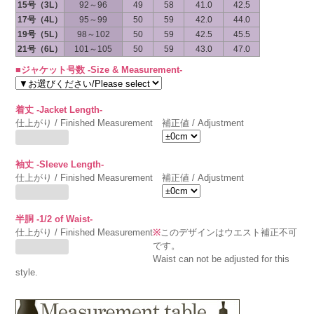
15号（3L）
92～96
49
58
41.0
42.5
17号（4L）
95～99
50
59
42.0
44.0
19号（5L）
98～102
50
59
42.5
45.5
21号（6L）
101～105
50
59
43.0
47.0
■ジャケット号数 -Size & Measurement-
着丈 -Jacket Length-
仕上がり / Finished Measurement
補正値 / Adjustment
袖丈 -Sleeve Length-
仕上がり / Finished Measurement
補正値 / Adjustment
半胴 -1/2 of Waist-
仕上がり / Finished Measurement
※
このデザインはウエスト補正不可
です。
Waist can not be adjusted for this
style.