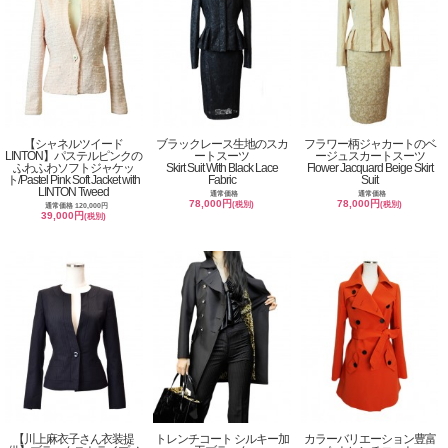
【シャネルツイード
ブラックレース生地のスカ
フラワー柄ジャカートのベ
LINTON】パステルピンクの
ートスーツ
ージュスカートスーツ
ふわふわソフトジャケッ
Skirt Suit With Black Lace
Flower Jacquard Beige Skirt
ト/Pastel Pink Soft Jacket with
Fabric
Suit
LINTON Tweed
通常価格
通常価格
78,000円
78,000円
(税別)
(税別)
通常価格 120,000円
39,000円
(税別)
【川上麻衣子さん衣装提
トレンチコート シルキー加
カラーバリエーション豊富