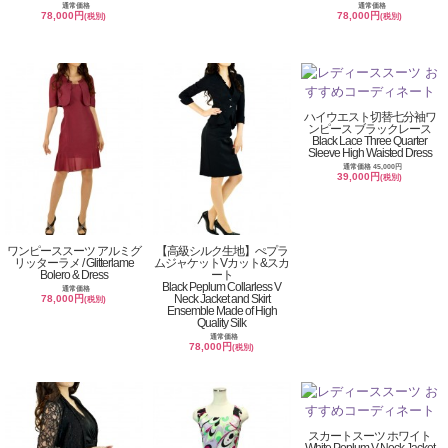
通常価格
通常価格
78,000円
78,000円
(税別)
(税別)
ハイウエスト切替七分袖ワ
ンピース ブラックレース
Black Lace Three Quarter
Sleeve High Waisted Dress
通常価格 45,000円
39,000円
(税別)
ワンピーススーツ アルミグ
【高級シルク生地】ぺプラ
リッターラメ / Glitterlame
ムジャケットVカット&スカ
Bolero & Dress
ート
Black Peplum Collarless V
通常価格
Neck Jacket and Skirt
78,000円
(税別)
Ensemble Made of High
Quality Silk
通常価格
78,000円
(税別)
スカートスーツ ホワイト
White Peplum V-Neck Jacket