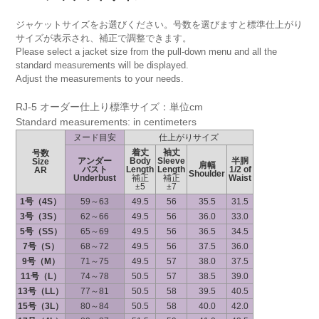
ジャケットサイズをお選びください。号数を選びますと標準仕上がり
サイズが表示され、補正で調整できます。
Please select a jacket size from the pull-down menu and all the
standard measurements will be displayed.
Adjust the measurements to your needs.
RJ-5 オーダー仕上り標準サイズ：単位cm
Standard measurements: in centimeters
ヌード目安
仕上がりサイズ
着丈
袖丈
号数
アンダー
Body
Sleeve
半胴
Size
肩幅
バスト
Length
Length
1/2 of
AR
Shoulder
Underbust
補正
補正
Waist
±5
±7
1号（4S）
59～63
49.5
56
35.5
31.5
3号（3S）
62～66
49.5
56
36.0
33.0
5号（SS）
65～69
49.5
56
36.5
34.5
7号（S）
68～72
49.5
56
37.5
36.0
9号（M）
71～75
49.5
57
38.0
37.5
11号（L）
74～78
50.5
57
38.5
39.0
13号（LL）
77～81
50.5
58
39.5
40.5
15号（3L）
80～84
50.5
58
40.0
42.0