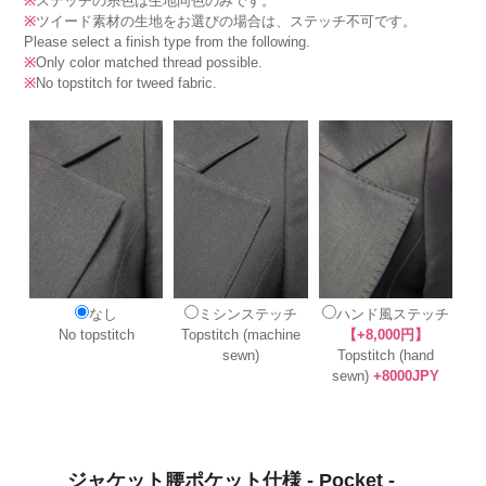
※
ステッチの糸色は生地同色のみです。
※
ツイード素材の生地をお選びの場合は、ステッチ不可です。
Please select a finish type from the following.
※
Only color matched thread possible.
※
No topstitch for tweed fabric.
なし
ミシンステッチ
ハンド風ステッチ
No topstitch
Topstitch (machine
【+8,000円】
sewn)
Topstitch (hand
sewn)
+8000JPY
ジャケット腰ポケット仕様 - Pocket -