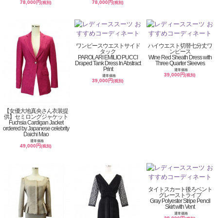
78,000円
78,000円
(税別)
(税別)
ワンピースウエストサイド
ハイウエスト切替七分丈ワ
タック
ンピース
PAROLARI EMILIO PUCCI
Wine Red Sheath Dress with
Draped Tank Dress In Abstract
Three Quarter Sleeves
Print
通常価格
39,000円
(税別)
通常価格
39,000円
(税別)
【女優大地真央さん衣装提
供】セミロングジャケット
Fuchsia Cardigan Jacket
ordered by Japanese celebrity
Daichi Mao
通常価格
49,000円
(税別)
タイトスカート後ろベント
グレーストライプ
Gray Polyester Stripe Pencil
Skirt with Vent
通常価格