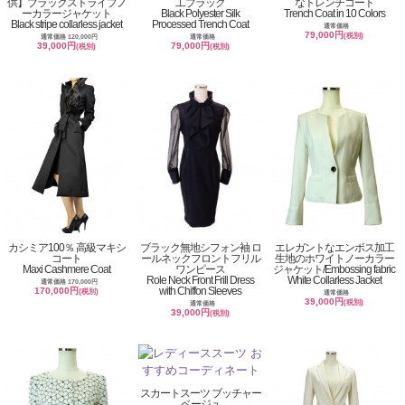
供】ブラックストライプノ
工ブラック
なトレンチコート
ーカラージャケット
Black Polyester Silk
Trench Coat in 10 Colors
Black stripe collarless jacket
Processed Trench Coat
通常価格
79,000円
(税別)
通常価格 120,000円
通常価格
39,000円
79,000円
(税別)
(税別)
カシミア100％ 高級マキシ
ブラック無地シフォン袖 ロ
エレガントなエンボス加工
コート
ールネックフロントフリル
生地のホワイトノーカラー
Maxi Cashmere Coat
ワンピース
ジャケット/Embossing fabric
Role Neck Front Frill Dress
White Collarless Jacket
通常価格 170,000円
with Chiffon Sleeves
170,000円
(税別)
通常価格
39,000円
(税別)
通常価格
39,000円
(税別)
スカートスーツ ブッチャー
ベージュ