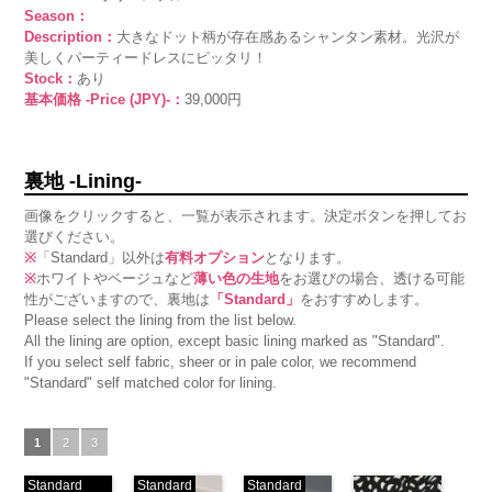
Season：
Description：
大きなドット柄が存在感あるシャンタン素材。光沢が
美しくパーティードレスにピッタリ！
Stock：
あり
基本価格 -Price (JPY)-：
39,000円
裏地 -Lining-
画像をクリックすると、一覧が表示されます。決定ボタンを押してお
選びください。
※
「Standard」以外は
有料オプション
となります。
※
ホワイトやベージュなど
薄い色の生地
をお選びの場合、透ける可能
性がございますので、裏地は
「Standard」
をおすすめします。
Please select the lining from the list below.
All the lining are option, except basic lining marked as "Standard".
If you select self fabric, sheer or in pale color, we recommend
"Standard" self matched color for lining.
1
2
3
Standard
Standard
Standard