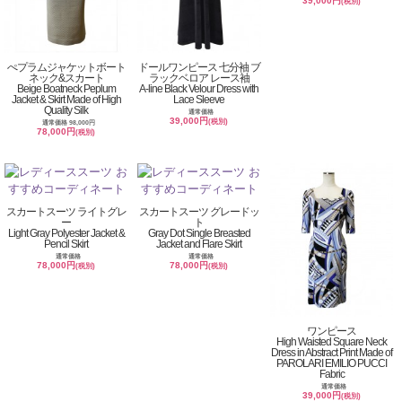
39,000円
(税別)
ぺプラムジャケットボート
ドールワンピース 七分袖 ブ
ネック&スカート
ラックベロア レース袖
Beige Boatneck Peplum
A-line Black Velour Dress with
Jacket & Skirt Made of High
Lace Sleeve
Quality Silk
通常価格
39,000円
(税別)
通常価格 98,000円
78,000円
(税別)
スカートスーツ ライトグレ
スカートスーツ グレードッ
ー
ト
Light Gray Polyester Jacket &
Gray Dot Single Breasted
Pencil Skirt
Jacket and Flare Skirt
通常価格
通常価格
78,000円
78,000円
(税別)
(税別)
ワンピース
High Waisted Square Neck
Dress in Abstract Print Made of
PAROLARI EMILIO PUCCI
Fabric
通常価格
39,000円
(税別)