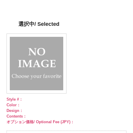
ット柄ストラ
http://www.anys.co.jp/wp-
ト柄ストライ
http://www.anys.co.jp/wp-
ット柄ストラ
http://www.anys.co.jp/wp-
柄ストライプ
イプ
content/uploads/2013/05/ak105-
キュプ
プ
content/uploads/2013/05/ak105-
キュプラ
イプ
content/uploads/2013/05/ak105-
キュプ
キュプラ
ラ100％
59.jpg
100％
58.jpg
ラ100％
57.jpg
100％
DOLCELABY、
AK105-59
グ
DOLCELABY、
AK105-58
グ
DOLCELABY、
AK105-57
ネ
DOLCELABY、
選択中/ Selected
FairyRose
レー
ペイズ
FairyRose
リーン
ペイ
FairyRose
イビー
ペイ
FairyRose
6000
リー柄
キュ
6000
ズリー柄
キ
6000
ズリー柄
キ
6000
プラ100％
ュプラ100％
ュプラ100％
DOLCELABY、
DOLCELABY、
DOLCELABY、
FairyRose
FairyRose
FairyRose
6000
6000
6000
Style #：
Color：
Design：
Contents：
オプション価格/ Optional Fee (JPY)：