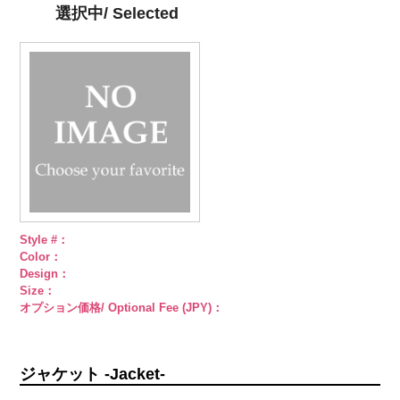
4000
シルバー
蝶
ゴールド
蝶
PWS22-G09
選択中/ Selected
柄
大ボタン
柄
大ボタン
ブラック
ラ
直径23mm／
直径23mm／
インストーン
小ボタン直径
小ボタン直径
花
大ボタン
18mm
4000
18mm
4000
直径23mm／
小ボタン直径
18mm
4000
Style #：
Color：
Design：
Size：
オプション価格/ Optional Fee (JPY)：
ジャケット -Jacket-