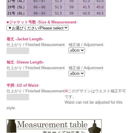
17号（4L）
83～87
51.5
59
41.0
43.5
19号（5L）
86～90
51.5
59
41.5
45.0
21号（6L）
89～93
51.5
59
42.0
46.5
■ジャケット号数 -Size & Measurement-
着丈 -Jacket Length-
仕上がり / Finished Measurement
補正値 / Adjustment
袖丈 -Sleeve Length-
仕上がり / Finished Measurement
補正値 / Adjustment
半胴 -1/2 of Waist-
仕上がり / Finished Measurement
※
このデザインはウエスト補正不可
です。
Waist can not be adjusted for this
style.