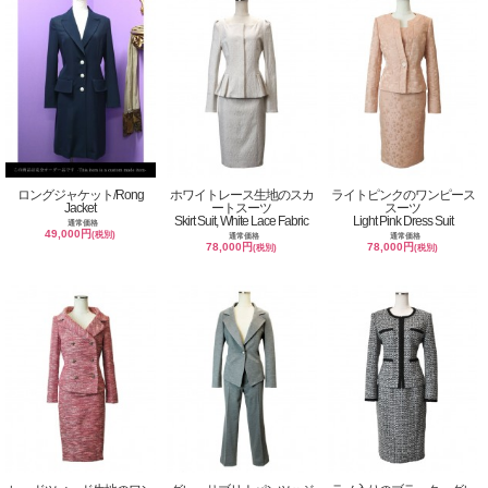
ロングジャケット/Rong
ホワイトレース生地のスカ
ライトピンクのワンピース
Jacket
ートスーツ
スーツ
Skirt Suit, White Lace Fabric
Light Pink Dress Suit
通常価格
49,000円
(税別)
通常価格
通常価格
78,000円
78,000円
(税別)
(税別)