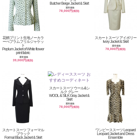
Butcher Beige Jacket & Skirt
通常価格
78,000円
(税別)
花柄プリント生地ノーカラ
スカートスーツ アイボリー
ーぺプラムフリルジャケッ
Ivory Jacket & Skirt
ト
通常価格
Peplum Jacket of White flower
78,000円
(税別)
print fabric
通常価格
39,000円
(税別)
スカートスーツ ウール&シ
ルク グレー
WOOL & SILK Gray Jacket &
Skirt
通常価格
78,000円
(税別)
スカートスーツ フォーマル
ワンピーススーツ Leopard
ブラック
Leopard Jacket and Dress
Formal Black Jacket & Skirt
Ensemble