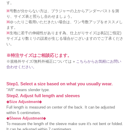
す。
※
号数が分からない方は、ブラジャーの上からアンダーバストを測
り、サイズ表と照らし合わせましょう。
※
ゆったりご着用いただきたい場合は、ワン号数アップをオススメし
ます。
※
生地に若干の伸縮性があります為、仕上がりサイズは表記(ご指定)
サイズより数ミリの誤差が生じる場合がございますのでご了承くださ
い。
※特注サイズはご相談応じます。
※規格外サイズ/無料外補正については »
こちらからお気軽にお問い
合わせください。
Step1. Select a size based on what you usually wear.
"AR" means slender type.
Step2. Adjust full length and sleeves
◆Size Adjustment◆
Full length is measured on center of the back. It can be adjusted
within 5 centimeters.
◆Sleeve Adjustment◆
To measure the length of the sleeve make sure it's not bent or folded.
It can be adjusted within 7 centimeters.