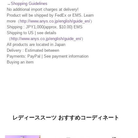
→
Shopping Guidelines
No additional import charges at delivery!
Product will be shipped by FedEx or EMS. Learn
more（
http://www.anys.co.jp/english/guide_en/
）
Shipping : JPY1,000(approx. $10.00) EMS
Shipping to US | see details
（
http://www.anys.co.jp/english/guide_en/
）
All products are located in Japan
Delivery : Estimated between
Payments: PayPal | See payment information
Buying an item
レディーススーツ おすすめコーディネート