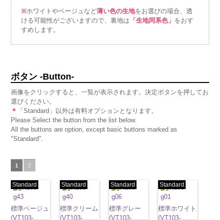
※
ホワイトやベージュなど
薄い色の生地
をお選びの場合、透
ける可能性がございますので、裏地は
「生地同系色」
をおす
すめします。
ボタン -Button-
画像をクリックすると、一覧が表示されます。決定ボタンを押してお
選びください。
＊
「Standard」以外は有料オプションとなります。
Please Select the button from the list below.
All the buttons are option, except basic buttons marked as
"Standard".
1
2
Standard
Standard
Standard
Standard
標準ベージュ
標準クリーム
標準グレー
標準ホワイト
(VT103-
(VT103-
(VT103-
(VT103-