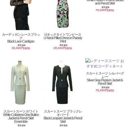
and Pencil Skirt
通常価格
78,000円
(税別)
カーディガン レースブラッ
Uネックタイトワンピース
ク
U-Neck Fitted Dress in Paisely
Black Lace Cardigan
Print
通常価格
通常価格
39,000円
39,000円
(税別)
(税別)
スカートスーツ シルバーグ
レー
Silver Gray Peplum Jacket &
Pencil Skirt
通常価格
78,000円
(税別)
スカートスーツ ホワイト
スカートスーツ ブラックレ
White Collarless One Button
オパード
Jacket & Pencil Skirt
Black Leopard Jacket & Pencil
Ensemble
Skirt
通常価格
通常価格