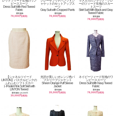
レッドツィード生地のワン
グレーサブリナパンツｘジ
ラメ入りのブラック・グレ
ピーススーツ
ャケットのセットアップス
ーのツィード生地のスカー
Dress Suit With Red Tweed
ーツ
トスーツ
Fabric
Gray Suit with Cropped Pants
Skirt Suit With Black and Gray
Tweed Fabric
通常価格
通常価格
78,000円
78,000円
(税別)
(税別)
通常価格
78,000円
(税別)
【シャネルツイード
光沢が美しいオレンジ色パ
ネイビーツィード生地のワ
LINTON】パステルピンクの
フスリーブジャケット
ンピーススーツ
ふわふわソフトスカー
Sheen Orange Puff Sleeve
Dress Suit With Navy Tweed
ト/Pastel Pink Soft Skirt with
Jacket
Fabric
LINTON Tweed
通常価格
通常価格
39,000円
78,000円
(税別)
(税別)
通常価格 120,000円
39,000円
(税別)