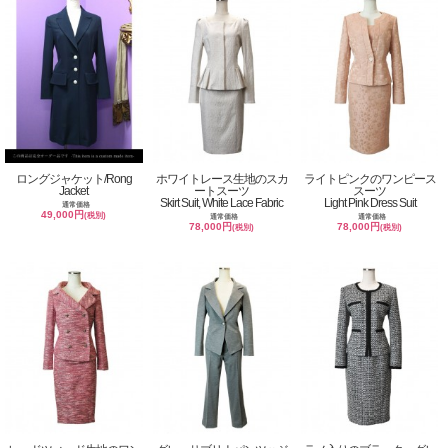
ロングジャケット/Rong
ホワイトレース生地のスカ
ライトピンクのワンピース
Jacket
ートスーツ
スーツ
Skirt Suit, White Lace Fabric
Light Pink Dress Suit
通常価格
49,000円
(税別)
通常価格
通常価格
78,000円
78,000円
(税別)
(税別)