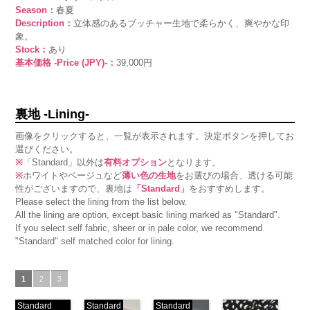
Season：
春夏
Description：
立体感のあるブッチャー生地で柔らかく、爽やかな印
象。
Stock：
あり
基本価格 -Price (JPY)-：
39,000円
裏地 -Lining-
画像をクリックすると、一覧が表示されます。決定ボタンを押してお
選びください。
※
「Standard」以外は
有料オプション
となります。
※
ホワイトやベージュなど
薄い色の生地
をお選びの場合、透ける可能
性がございますので、裏地は
「Standard」
をおすすめします。
Please select the lining from the list below.
All the lining are option, except basic lining marked as "Standard".
If you select self fabric, sheer or in pale color, we recommend
"Standard" self matched color for lining.
1
2
3
Standard
Standard
Standard