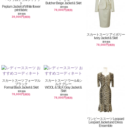
ト
Butcher Beige Jacket & Skirt
Peplum Jacket of White flower
通常価格
print fabric
78,000円
(税別)
通常価格
39,000円
(税別)
スカートスーツ アイボリー
Ivory Jacket & Skirt
通常価格
78,000円
(税別)
スカートスーツ フォーマル
スカートスーツ ウール&シ
ブラック
ルク グレー
Formal Black Jacket & Skirt
WOOL & SILK Gray Jacket &
Skirt
通常価格
78,000円
(税別)
通常価格
78,000円
(税別)
ワンピーススーツ Leopard
Leopard Jacket and Dress
Ensemble