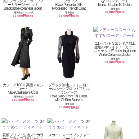
供】ブラックストライプノ
工ブラック
なトレンチコート
ーカラージャケット
Black Polyester Silk
Trench Coat in 10 Colors
Black stripe collarless jacket
Processed Trench Coat
通常価格
79,000円
(税別)
通常価格 120,000円
通常価格
39,000円
79,000円
(税別)
(税別)
エレガントなエンボス加工
生地のホワイトノーカラー
ジャケット/Embossing fabric
White Collarless Jacket
通常価格
39,000円
(税別)
カシミア100％ 高級マキシ
ブラック無地シフォン袖 ロ
コート
ールネックフロントフリル
Maxi Cashmere Coat
ワンピース
Role Neck Front Frill Dress
通常価格 170,000円
with Chiffon Sleeves
170,000円
(税別)
通常価格
39,000円
(税別)
花柄プリント生地ノーカラ
スカートスーツ ブッチャー
ーぺプラムフリルジャケッ
ベージュ