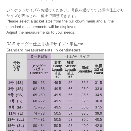
ジャケットサイズをお選びください。号数を選びますと標準仕上がり
サイズが表示され、補正で調整できます。
Please select a jacket size from the pull-down menu and all the
standard measurements will be displayed.
Adjust the measurements to your needs.
RJ-5 オーダー仕上り標準サイズ：単位cm
Standard measurements: in centimeters
ヌード目安
仕上がりサイズ
着丈
袖丈
号数
アンダー
Body
Sleeve
半胴
Size
肩幅
バスト
Length
Length
1/2 of
AR
Shoulder
Underbust
補正
補正
Waist
±5
±7
1号（4S）
59～63
49.5
56
35.5
31.5
3号（3S）
62～66
49.5
56
36.0
33.0
5号（SS）
65～69
49.5
56
36.5
34.5
7号（S）
68～72
49.5
56
37.5
36.0
9号（M）
71～75
49.5
57
38.0
37.5
11号（L）
74～78
50.5
57
38.5
39.0
13号（LL）
77～81
50.5
58
39.5
40.5
15号（3L）
80～84
50.5
58
40.0
42.0