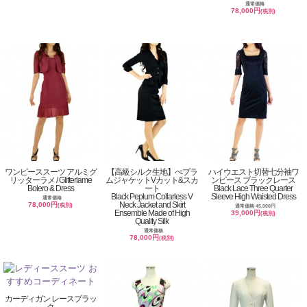
通常価格
78,000円
(税別)
ワンピーススーツ アルミグ
【高級シルク生地】ぺプラ
ハイウエスト切替七分袖ワ
リッターラメ / Glitterlame
ムジャケットVカット&スカ
ンピース ブラックレース
Bolero & Dress
ート
Black Lace Three Quarter
Black Peplum Collarless V
Sleeve High Waisted Dress
通常価格
Neck Jacket and Skirt
78,000円
(税別)
通常価格 45,000円
Ensemble Made of High
39,000円
(税別)
Quality Silk
通常価格
78,000円
(税別)
カーディガン レースブラッ
ク