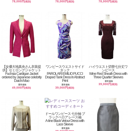
78,000円
78,000円
78,000円
(税別)
(税別)
(税別)
【女優大地真央さん衣装提
ワンピースウエストサイド
ハイウエスト切替七分丈ワ
供】セミロングジャケット
タック
ンピース
Fuchsia Cardigan Jacket
PAROLARI EMILIO PUCCI
Wine Red Sheath Dress with
ordered by Japanese celebrity
Draped Tank Dress In Abstract
Three Quarter Sleeves
Daichi Mao
Print
通常価格
39,000円
(税別)
通常価格
通常価格
49,000円
39,000円
(税別)
(税別)
ドールワンピース 七分袖 ブ
ラックベロア レース袖
A-line Black Velour Dress with
Lace Sleeve
通常価格