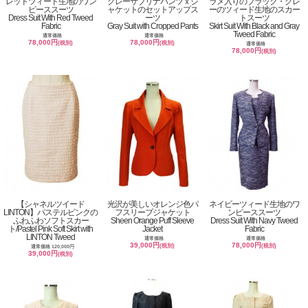
レッドツィード生地のワン
グレーサブリナパンツｘジ
ラメ入りのブラック・グレ
ピーススーツ
ャケットのセットアップス
ーのツィード生地のスカー
Dress Suit With Red Tweed
ーツ
トスーツ
Fabric
Gray Suit with Cropped Pants
Skirt Suit With Black and Gray
Tweed Fabric
通常価格
通常価格
78,000円
78,000円
(税別)
(税別)
通常価格
78,000円
(税別)
【シャネルツイード
光沢が美しいオレンジ色パ
ネイビーツィード生地のワ
LINTON】パステルピンクの
フスリーブジャケット
ンピーススーツ
ふわふわソフトスカー
Sheen Orange Puff Sleeve
Dress Suit With Navy Tweed
ト/Pastel Pink Soft Skirt with
Jacket
Fabric
LINTON Tweed
通常価格
通常価格
39,000円
78,000円
(税別)
(税別)
通常価格 120,000円
39,000円
(税別)