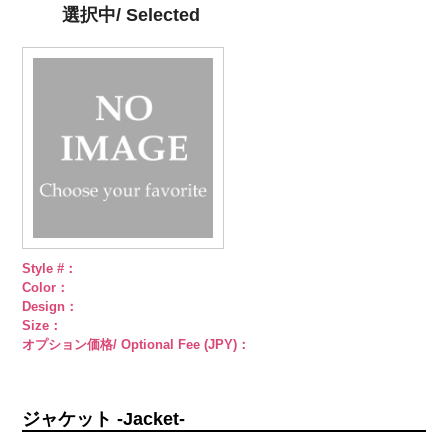
4000
シルバー
蝶
ゴールド
蝶
PWS22-G09
選択中/ Selected
柄
大ボタン
柄
大ボタン
ブラック
ラ
直径23mm／
直径23mm／
インストーン
小ボタン直径
小ボタン直径
花
大ボタン
18mm
4000
18mm
4000
直径23mm／
小ボタン直径
18mm
4000
Style #：
Color：
Design：
Size：
オプション価格/ Optional Fee (JPY)：
ジャケット -Jacket-