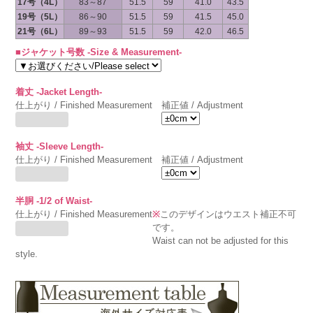
17号（4L）
83～87
51.5
59
41.0
43.5
19号（5L）
86～90
51.5
59
41.5
45.0
21号（6L）
89～93
51.5
59
42.0
46.5
■ジャケット号数 -Size & Measurement-
着丈 -Jacket Length-
仕上がり / Finished Measurement
補正値 / Adjustment
袖丈 -Sleeve Length-
仕上がり / Finished Measurement
補正値 / Adjustment
半胴 -1/2 of Waist-
仕上がり / Finished Measurement
※
このデザインはウエスト補正不可
です。
Waist can not be adjusted for this
style.