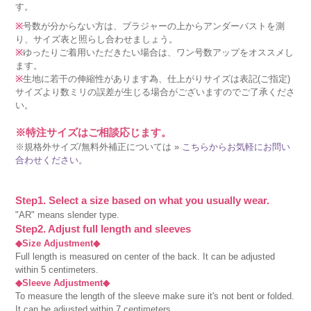
す。
※
号数が分からない方は、ブラジャーの上からアンダーバストを測
り、サイズ表と照らし合わせましょう。
※
ゆったりご着用いただきたい場合は、ワン号数アップをオススメし
ます。
※
生地に若干の伸縮性があります為、仕上がりサイズは表記(ご指定)
サイズより数ミリの誤差が生じる場合がございますのでご了承くださ
い。
※特注サイズはご相談応じます。
※規格外サイズ/無料外補正については »
こちらからお気軽にお問い
合わせください。
Step1. Select a size based on what you usually wear.
"AR" means slender type.
Step2. Adjust full length and sleeves
◆Size Adjustment◆
Full length is measured on center of the back. It can be adjusted
within 5 centimeters.
◆Sleeve Adjustment◆
To measure the length of the sleeve make sure it's not bent or folded.
It can be adjusted within 7 centimeters.