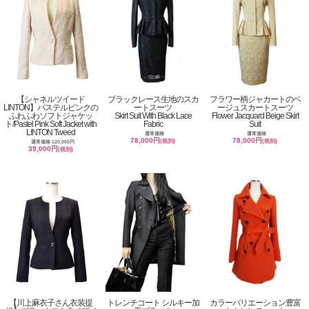
【シャネルツイード
ブラックレース生地のスカ
フラワー柄ジャカートのベ
LINTON】パステルピンクの
ートスーツ
ージュスカートスーツ
ふわふわソフトジャケッ
Skirt Suit With Black Lace
Flower Jacquard Beige Skirt
ト/Pastel Pink Soft Jacket with
Fabric
Suit
LINTON Tweed
通常価格
通常価格
78,000円
78,000円
(税別)
(税別)
通常価格 120,000円
39,000円
(税別)
【川上麻衣子さん衣装提
トレンチコート シルキー加
カラーバリエーション豊富