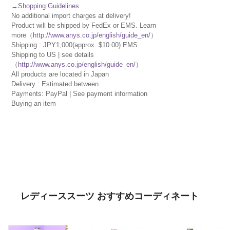
→
Shopping Guidelines
No additional import charges at delivery!
Product will be shipped by FedEx or EMS. Learn
more（
http://www.anys.co.jp/english/guide_en/
）
Shipping : JPY1,000(approx. $10.00) EMS
Shipping to US | see details
（
http://www.anys.co.jp/english/guide_en/
）
All products are located in Japan
Delivery : Estimated between
Payments: PayPal | See payment information
Buying an item
レディーススーツ おすすめコーディネート