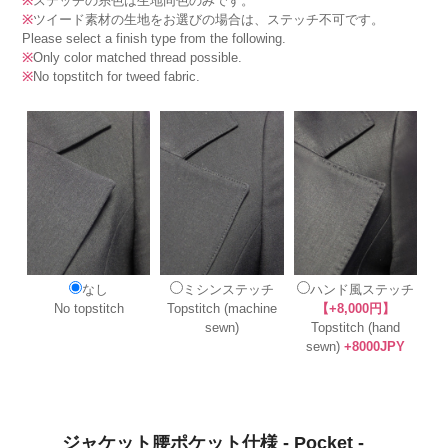
※
ステッチの糸色は生地同色のみです。
※
ツイード素材の生地をお選びの場合は、ステッチ不可です。
Please select a finish type from the following.
※
Only color matched thread possible.
※
No topstitch for tweed fabric.
なし
ミシンステッチ
ハンド風ステッチ
No topstitch
Topstitch (machine
【+8,000円】
sewn)
Topstitch (hand
sewn)
+8000JPY
ジャケット腰ポケット仕様 - Pocket -