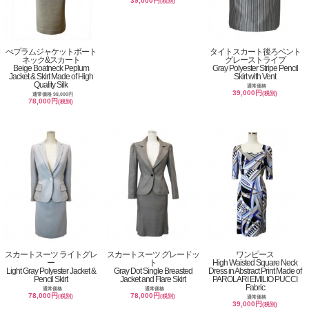
39,000円
(税別)
ぺプラムジャケットボート
タイトスカート後ろベント
ネック&スカート
グレーストライプ
Beige Boatneck Peplum
Gray Polyester Stripe Pencil
Jacket & Skirt Made of High
Skirt with Vent
Quality Silk
通常価格
39,000円
(税別)
通常価格 98,000円
78,000円
(税別)
スカートスーツ ライトグレ
スカートスーツ グレードッ
ワンピース
ー
ト
High Waisted Square Neck
Light Gray Polyester Jacket &
Gray Dot Single Breasted
Dress in Abstract Print Made of
Pencil Skirt
Jacket and Flare Skirt
PAROLARI EMILIO PUCCI
Fabric
通常価格
通常価格
78,000円
78,000円
(税別)
(税別)
通常価格
39,000円
(税別)