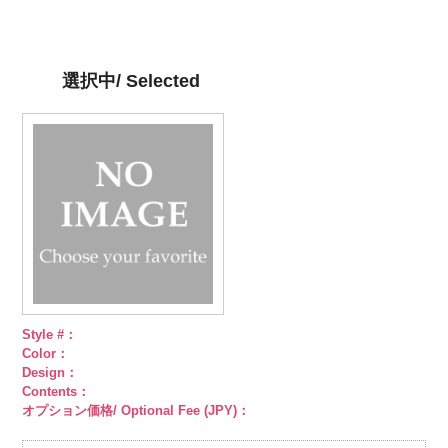
ット柄ストラ
http://www.anys.co.jp/wp-
ト柄ストライ
http://www.anys.co.jp/wp-
ット柄ストラ
http://www.anys.co.jp/wp-
柄ストライプ
イプ
content/uploads/2013/05/ak105-
キュプ
プ
content/uploads/2013/05/ak105-
キュプラ
イプ
content/uploads/2013/05/ak105-
キュプ
キュプラ
ラ100％
59.jpg
100％
58.jpg
ラ100％
57.jpg
100％
DOLCELABY、
AK105-59
グ
DOLCELABY、
AK105-58
グ
DOLCELABY、
AK105-57
ネ
DOLCELABY、
選択中/ Selected
FairyRose
レー
ペイズ
FairyRose
リーン
ペイ
FairyRose
イビー
ペイ
FairyRose
6000
リー柄
キュ
6000
ズリー柄
キ
6000
ズリー柄
キ
6000
プラ100％
ュプラ100％
ュプラ100％
DOLCELABY、
DOLCELABY、
DOLCELABY、
FairyRose
FairyRose
FairyRose
6000
6000
6000
Style #：
Color：
Design：
Contents：
オプション価格/ Optional Fee (JPY)：