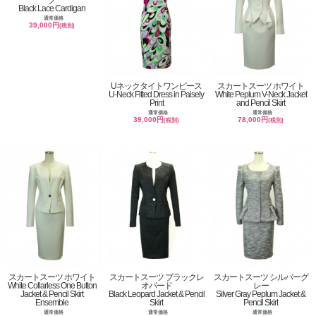
Black Lace Cardigan
通常価格
39,000円
(税別)
Uネックタイトワンピース
スカートスーツ ホワイト
U-Neck Fitted Dress in Paisely
White Peplum V-Neck Jacket
Print
and Pencil Skirt
通常価格
通常価格
39,000円
78,000円
(税別)
(税別)
スカートスーツ ホワイト
スカートスーツ ブラックレ
スカートスーツ シルバーグ
White Collarless One Button
オパード
レー
Jacket & Pencil Skirt
Black Leopard Jacket & Pencil
Silver Gray Peplum Jacket &
Ensemble
Skirt
Pencil Skirt
通常価格
通常価格
通常価格