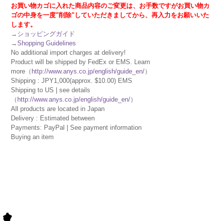
お買い物カゴに入れた商品内容のご変更は、お手数ですがお買い物カ
ゴの中身を一度"削除"していただきましてから、再入力をお願いいた
します。
→
ショッピングガイド
→
Shopping Guidelines
No additional import charges at delivery!
Product will be shipped by FedEx or EMS. Learn
more（
http://www.anys.co.jp/english/guide_en/
）
Shipping : JPY1,000(approx. $10.00) EMS
Shipping to US | see details
（
http://www.anys.co.jp/english/guide_en/
）
All products are located in Japan
Delivery : Estimated between
Payments: PayPal | See payment information
Buying an item