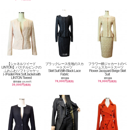
【シャネルツイード
ブラックレース生地のスカ
フラワー柄ジャカートのベ
LINTON】パステルピンクの
ートスーツ
ージュスカートスーツ
ふわふわソフトジャケッ
Skirt Suit With Black Lace
Flower Jacquard Beige Skirt
ト/Pastel Pink Soft Jacket with
Fabric
Suit
LINTON Tweed
通常価格
通常価格
78,000円
78,000円
(税別)
(税別)
通常価格 120,000円
39,000円
(税別)