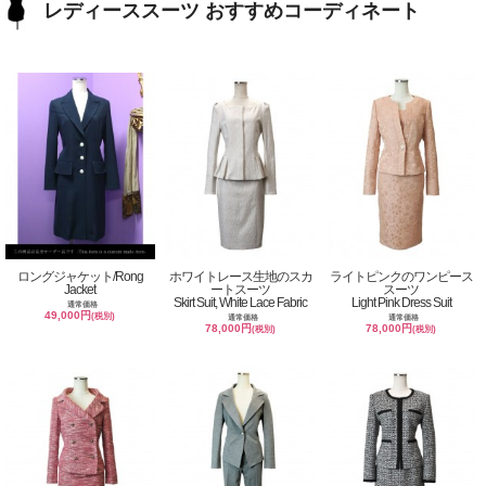
レディーススーツ おすすめコーディネート
ロングジャケット/Rong
ホワイトレース生地のスカ
ライトピンクのワンピース
Jacket
ートスーツ
スーツ
Skirt Suit, White Lace Fabric
Light Pink Dress Suit
通常価格
49,000円
(税別)
通常価格
通常価格
78,000円
78,000円
(税別)
(税別)