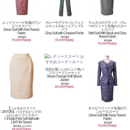
レッドツィード生地のワン
グレーサブリナパンツｘジ
ラメ入りのブラック・グレ
ピーススーツ
ャケットのセットアップス
ーのツィード生地のスカー
Dress Suit With Red Tweed
ーツ
トスーツ
Fabric
Gray Suit with Cropped Pants
Skirt Suit With Black and Gray
Tweed Fabric
通常価格
通常価格
78,000円
78,000円
(税別)
(税別)
通常価格
78,000円
(税別)
光沢が美しいオレンジ色パ
フスリーブジャケット
Sheen Orange Puff Sleeve
Jacket
通常価格
39,000円
(税別)
【シャネルツイード
ネイビーツィード生地のワ
LINTON】パステルピンクの
ンピーススーツ
ふわふわソフトスカー
Dress Suit With Navy Tweed
ト/Pastel Pink Soft Skirt with
Fabric
LINTON Tweed
通常価格
78,000円
(税別)
通常価格 120,000円
39,000円
(税別)