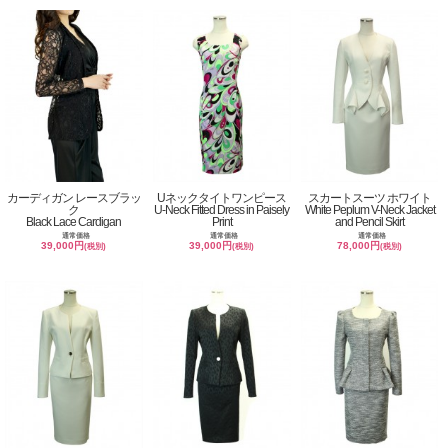
カーディガン レースブラッ
Uネックタイトワンピース
スカートスーツ ホワイト
ク
U-Neck Fitted Dress in Paisely
White Peplum V-Neck Jacket
Black Lace Cardigan
Print
and Pencil Skirt
通常価格
通常価格
通常価格
39,000円
39,000円
78,000円
(税別)
(税別)
(税別)