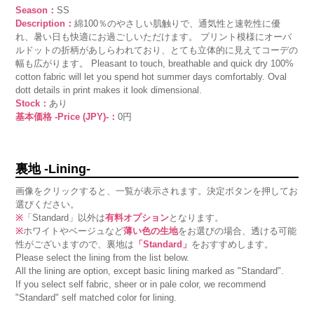
Season：
SS
Description：
綿100％のやさしい肌触りで、通気性と速乾性に優
れ、暑い日も快適にお過ごしいただけます。 プリント模様にオーバ
ルドットの折柄があしらわれており、とても立体的に見えてコーデの
幅も広がります。 Pleasant to touch, breathable and quick dry 100%
cotton fabric will let you spend hot summer days comfortably. Oval
dott details in print makes it look dimensional.
Stock：
あり
基本価格 -Price (JPY)-：
0円
裏地 -Lining-
画像をクリックすると、一覧が表示されます。決定ボタンを押してお
選びください。
※
「Standard」以外は
有料オプション
となります。
※
ホワイトやベージュなど
薄い色の生地
をお選びの場合、透ける可能
性がございますので、裏地は
「Standard」
をおすすめします。
Please select the lining from the list below.
All the lining are option, except basic lining marked as "Standard".
If you select self fabric, sheer or in pale color, we recommend
"Standard" self matched color for lining.