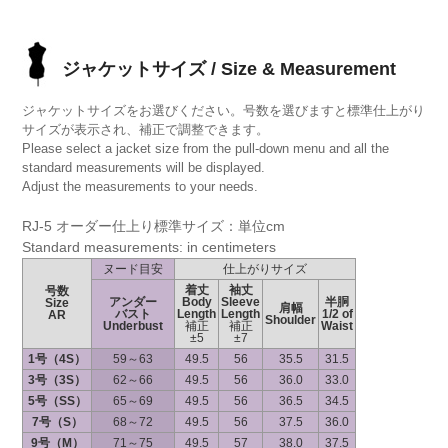
ジャケットサイズ / Size & Measurement
ジャケットサイズをお選びください。号数を選びますと標準仕上がり
サイズが表示され、補正で調整できます。
Please select a jacket size from the pull-down menu and all the
standard measurements will be displayed.
Adjust the measurements to your needs.
RJ-5 オーダー仕上り標準サイズ：単位cm
Standard measurements: in centimeters
ヌード目安
仕上がりサイズ
着丈
袖丈
号数
アンダー
Body
Sleeve
半胴
Size
肩幅
バスト
Length
Length
1/2 of
AR
Shoulder
Underbust
補正
補正
Waist
±5
±7
1号（4S）
59～63
49.5
56
35.5
31.5
3号（3S）
62～66
49.5
56
36.0
33.0
5号（SS）
65～69
49.5
56
36.5
34.5
7号（S）
68～72
49.5
56
37.5
36.0
9号（M）
71～75
49.5
57
38.0
37.5