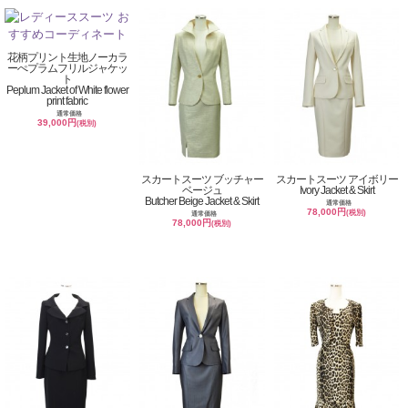
花柄プリント生地ノーカラ
ーぺプラムフリルジャケッ
ト
Peplum Jacket of White flower
print fabric
通常価格
39,000円
(税別)
スカートスーツ ブッチャー
スカートスーツ アイボリー
ベージュ
Ivory Jacket & Skirt
Butcher Beige Jacket & Skirt
通常価格
78,000円
(税別)
通常価格
78,000円
(税別)