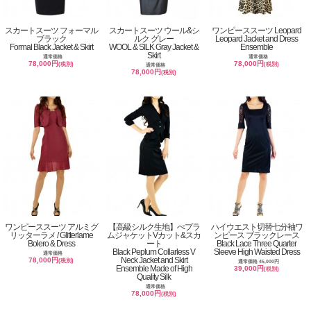
スカートスーツ フォーマル
スカートスーツ ウール&シ
ワンピーススーツ Leopard
ブラック
ルク グレー
Leopard Jacket and Dress
Formal Black Jacket & Skirt
WOOL & SILK Gray Jacket &
Ensemble
Skirt
通常価格
通常価格
78,000円
78,000円
(税別)
(税別)
通常価格
78,000円
(税別)
ワンピーススーツ アルミグ
【高級シルク生地】ぺプラ
ハイウエスト切替七分袖ワ
リッターラメ / Glitterlame
ムジャケットVカット&スカ
ンピース ブラックレース
Bolero & Dress
ート
Black Lace Three Quarter
Black Peplum Collarless V
Sleeve High Waisted Dress
通常価格
Neck Jacket and Skirt
78,000円
(税別)
通常価格 45,000円
Ensemble Made of High
39,000円
(税別)
Quality Silk
通常価格
78,000円
(税別)