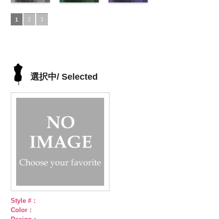
プラ100％
content/uploads/2013/05/akl5300-
ペイズリー柄
プラ100％
content/uploads/2013/05/akl5300-
ペイズリー柄
DOLCELABY、
content/uploads/2013/05/akl5300-
ペイズリー柄
プラ100％
content/uploads/2013
DOLCELABY、
5.jpg
グレー
DOLCELABY、
4.jpg
グリーン
FairyRose
3.jpg
ネイビー
DOLCELABY、
1.jpg
ＡＫＬ
1
2
3
FairyRose
AKL5300-5
(AK105-
FairyRose
AKL5300-4
(AK105-
6000
AKL5300-3
(AK105-
FairyRose
5300-1
ベー
6000
ブラック
59/LT)
ド
6000
レッド
58/LT)
ドッ
グリーン
57/LT)
ド
6000
ジュ
ドット
ット柄ストラ
http://www.anys.co.jp/wp-
ト柄ストライ
http://www.anys.co.jp/wp-
ット柄ストラ
http://www.anys.co.jp/wp-
柄ストライプ
イプ
content/uploads/2013/05/ak105-
キュプ
プ
content/uploads/2013/05/ak105-
キュプラ
イプ
content/uploads/2013/05/ak105-
キュプ
キュプラ
ラ100％
59.jpg
100％
58.jpg
ラ100％
57.jpg
100％
DOLCELABY、
AK105-59
グ
DOLCELABY、
AK105-58
グ
DOLCELABY、
AK105-57
ネ
DOLCELABY、
選択中/ Selected
FairyRose
レー
ペイズ
FairyRose
リーン
ペイ
FairyRose
イビー
ペイ
FairyRose
6000
リー柄
キュ
6000
ズリー柄
キ
6000
ズリー柄
キ
6000
プラ100％
ュプラ100％
ュプラ100％
DOLCELABY、
DOLCELABY、
DOLCELABY、
FairyRose
FairyRose
FairyRose
6000
6000
6000
Style #：
Color：