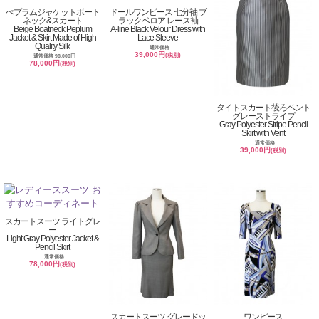
ぺプラムジャケットボート
ドールワンピース 七分袖 ブ
ネック&スカート
ラックベロア レース袖
Beige Boatneck Peplum
A-line Black Velour Dress with
Jacket & Skirt Made of High
Lace Sleeve
Quality Silk
通常価格
39,000円
(税別)
通常価格 98,000円
78,000円
(税別)
タイトスカート後ろベント
グレーストライプ
Gray Polyester Stripe Pencil
Skirt with Vent
通常価格
39,000円
(税別)
スカートスーツ ライトグレ
ー
Light Gray Polyester Jacket &
Pencil Skirt
通常価格
78,000円
(税別)
スカートスーツ グレードッ
ワンピース