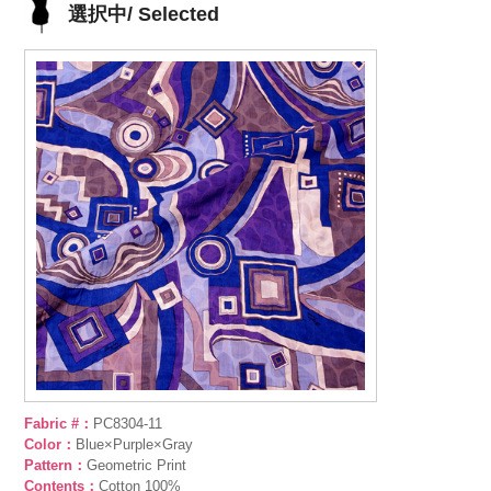
選択中/ Selected
Fabric #：
PC8304-11
Color：
Blue×Purple×Gray
Pattern：
Geometric Print
Contents：
Cotton 100%