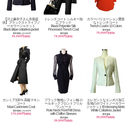
【川上麻衣子さん衣装提
トレンチコート シルキー加
カラーバリエーション豊富
供】ブラックストライプノ
工ブラック
なトレンチコート
ーカラージャケット
Black Polyester Silk
Trench Coat in 10 Colors
Black stripe collarless jacket
Processed Trench Coat
通常価格
79,000円
(税別)
通常価格 120,000円
通常価格
39,000円
79,000円
(税別)
(税別)
カシミア100％ 高級マキシ
ブラック無地シフォン袖 ロ
エレガントなエンボス加工
コート
ールネックフロントフリル
生地のホワイトノーカラー
Maxi Cashmere Coat
ワンピース
ジャケット/Embossing fabric
Role Neck Front Frill Dress
White Collarless Jacket
通常価格 170,000円
with Chiffon Sleeves
170,000円
(税別)
通常価格
39,000円
(税別)
通常価格
39,000円
(税別)