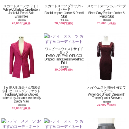
スカートスーツ ホワイト
スカートスーツ ブラックレ
スカートスーツ シルバーグ
White Collarless One Button
オパード
レー
Jacket & Pencil Skirt
Black Leopard Jacket & Pencil
Silver Gray Peplum Jacket &
Ensemble
Skirt
Pencil Skirt
通常価格
通常価格
通常価格
78,000円
78,000円
78,000円
(税別)
(税別)
(税別)
ワンピースウエストサイド
タック
PAROLARI EMILIO PUCCI
Draped Tank Dress In Abstract
Print
通常価格
39,000円
(税別)
【女優大地真央さん衣装提
ハイウエスト切替七分丈ワ
供】セミロングジャケット
ンピース
Fuchsia Cardigan Jacket
Wine Red Sheath Dress with
ordered by Japanese celebrity
Three Quarter Sleeves
Daichi Mao
通常価格
39,000円
(税別)
通常価格
49,000円
(税別)