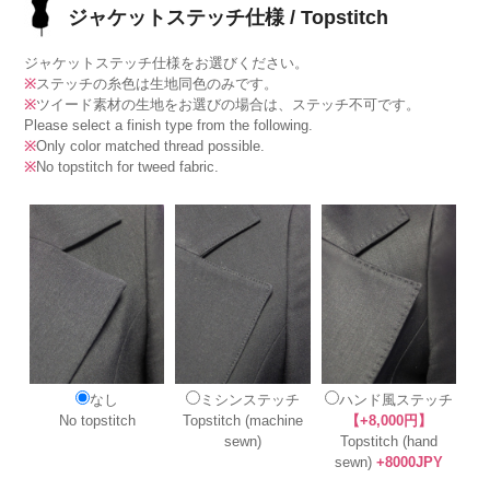
ジャケットステッチ仕様 / Topstitch
ジャケットステッチ仕様をお選びください。
※
ステッチの糸色は生地同色のみです。
※
ツイード素材の生地をお選びの場合は、ステッチ不可です。
Please select a finish type from the following.
※
Only color matched thread possible.
※
No topstitch for tweed fabric.
なし
ミシンステッチ
ハンド風ステッチ
No topstitch
Topstitch (machine
【+8,000円】
sewn)
Topstitch (hand
sewn)
+8000JPY