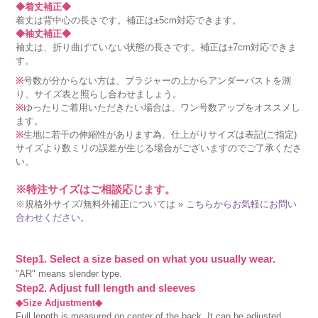
◆着丈補正◆
着丈は背中心の長さです。補正は±5cm対応できます。
◆袖丈補正◆
袖丈は、折り曲げていない状態の長さです。補正は±7cm対応できま
す。
※
号数が分からない方は、ブラジャーの上からアンダーバストを測
り、サイズ表と照らし合わせましょう。
※
ゆったりご着用いただきたい場合は、ワン号数アップをオススメし
ます。
※
生地に若干の伸縮性があります為、仕上がりサイズは表記(ご指定)
サイズより数ミリの誤差が生じる場合がございますのでご了承くださ
い。
※特注サイズはご相談応じます。
※規格外サイズ/無料外補正については »
こちらからお気軽にお問い
合わせください。
Step1. Select a size based on what you usually wear.
"AR" means slender type.
Step2. Adjust full length and sleeves
◆Size Adjustment◆
Full length is measured on center of the back. It can be adjusted