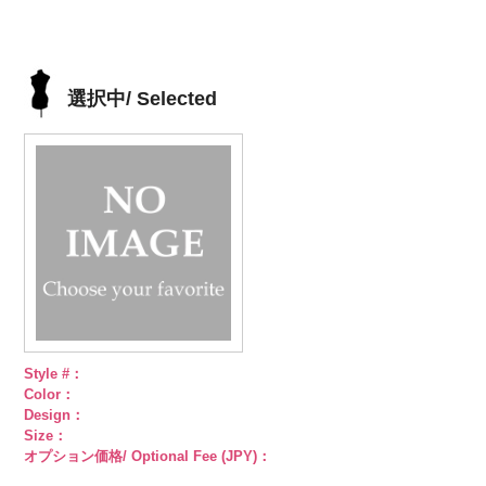
ェル
http://www.anys.co.jp/wp-
大ボタ
様
http://www.anys.co.jp/wp-
大ボタン
様
G09/SN)
大ボタン
様
大ボタン
ン直径23mm
content/uploads/2013/04/kvm4525-
直径23mm／
content/uploads/2013/04/kvm4525-
直径23mm／
http://www.anys.co.jp/wp-
直径23mm／
／小ボタン直
n.jpg
小ボタン直径
g.jpg
小ボタン直径
content/uploads/2013/04/pws22-
小ボタン直径
径18mm
KVM4525-N
18mm
KVM4525-G
4000
18mm
g09.jpg
4000
18mm
4000
4000
シルバー
蝶
ゴールド
蝶
PWS22-G09
選択中/ Selected
柄
大ボタン
柄
大ボタン
ブラック
ラ
直径23mm／
直径23mm／
インストーン
小ボタン直径
小ボタン直径
花
大ボタン
18mm
4000
18mm
4000
直径23mm／
小ボタン直径
18mm
4000
Style #：
Color：
Design：
Size：
オプション価格/ Optional Fee (JPY)：