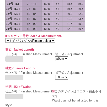
11号（L）
74～78
50.5
57
38.5
39.0
13号（LL）
77～81
50.5
58
39.5
40.5
15号（3L）
80～84
50.5
58
40.0
42.0
17号（4L）
83～87
51.5
59
41.0
43.5
19号（5L）
86～90
51.5
59
41.5
45.0
21号（6L）
89～93
51.5
59
42.0
46.5
■ジャケット号数 -Size & Measurement-
着丈 -Jacket Length-
仕上がり / Finished Measurement
補正値 / Adjustment
袖丈 -Sleeve Length-
仕上がり / Finished Measurement
補正値 / Adjustment
半胴 -1/2 of Waist-
仕上がり / Finished Measurement
※
このデザインはウエスト補正不可
です。
Waist can not be adjusted for this
style.