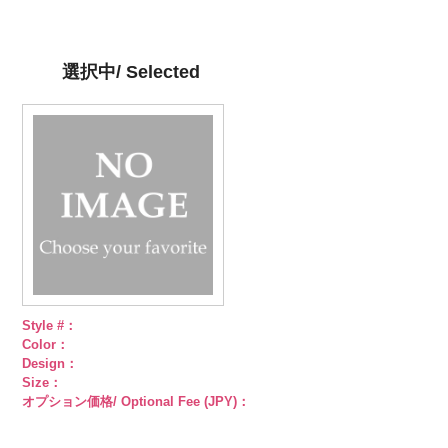
ン直径23mm
content/uploads/2013/04/kvm4525-
直径23mm／
content/uploads/2013/04/kvm4525-
直径23mm／
http://www.anys.co.jp/wp-
直径23mm／
／小ボタン直
n.jpg
小ボタン直径
g.jpg
小ボタン直径
content/uploads/2013/04/pws22-
小ボタン直径
径18mm
KVM4525-N
18mm
KVM4525-G
4000
18mm
g09.jpg
4000
18mm
4000
4000
シルバー
蝶
ゴールド
蝶
PWS22-G09
選択中/ Selected
柄
大ボタン
柄
大ボタン
ブラック
ラ
直径23mm／
直径23mm／
インストーン
小ボタン直径
小ボタン直径
花
大ボタン
18mm
4000
18mm
4000
直径23mm／
小ボタン直径
18mm
4000
Style #：
Color：
Design：
Size：
オプション価格/ Optional Fee (JPY)：