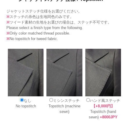
ジャケットステッチ仕様をお選びください。
※
ステッチの糸色は生地同色のみです。
※
ツイード素材の生地をお選びの場合は、ステッチ不可です。
Please select a finish type from the following.
※
Only color matched thread possible.
※
No topstitch for tweed fabric.
なし
ミシンステッチ
ハンド風ステッチ
No topstitch
Topstitch (machine
【+8,000円】
sewn)
Topstitch (hand
sewn)
+8000JPY