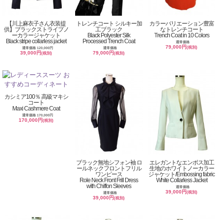
【川上麻衣子さん衣装提
トレンチコート シルキー加
カラーバリエーション豊富
供】ブラックストライプノ
工ブラック
なトレンチコート
ーカラージャケット
Black Polyester Silk
Trench Coat in 10 Colors
Black stripe collarless jacket
Processed Trench Coat
通常価格
79,000円
(税別)
通常価格 120,000円
通常価格
39,000円
79,000円
(税別)
(税別)
カシミア100％ 高級マキシ
コート
Maxi Cashmere Coat
通常価格 170,000円
170,000円
(税別)
ブラック無地シフォン袖 ロ
エレガントなエンボス加工
ールネックフロントフリル
生地のホワイトノーカラー
ワンピース
ジャケット/Embossing fabric
Role Neck Front Frill Dress
White Collarless Jacket
with Chiffon Sleeves
通常価格
39,000円
(税別)
通常価格
39,000円
(税別)