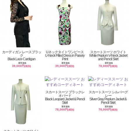
カーディガン レースブラッ
Uネックタイトワンピース
スカートスーツ ホワイト
ク
U-Neck Fitted Dress in Paisely
White Peplum V-Neck Jacket
Black Lace Cardigan
Print
and Pencil Skirt
通常価格
通常価格
通常価格
39,000円
39,000円
78,000円
(税別)
(税別)
(税別)
スカートスーツ ブラックレ
スカートスーツ シルバーグ
オパード
レー
Black Leopard Jacket & Pencil
Silver Gray Peplum Jacket &
Skirt
Pencil Skirt
通常価格
通常価格
78,000円
78,000円
(税別)
(税別)