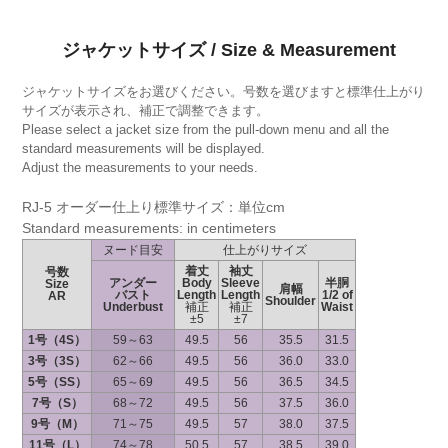
ジャケットサイズ / Size & Measurement
ジャケットサイズをお選びください。号数を選びますと標準仕上がり
サイズが表示され、補正で調整できます。
Please select a jacket size from the pull-down menu and all the
standard measurements will be displayed.
Adjust the measurements to your needs.
RJ-5 オーダー仕上り標準サイズ：単位cm
Standard measurements: in centimeters
ヌード目安
仕上がりサイズ
着丈
袖丈
号数
アンダー
Body
Sleeve
半胴
Size
肩幅
バスト
Length
Length
1/2 of
AR
Shoulder
Underbust
補正
補正
Waist
±5
±7
1号（4S）
59～63
49.5
56
35.5
31.5
3号（3S）
62～66
49.5
56
36.0
33.0
5号（SS）
65～69
49.5
56
36.5
34.5
7号（S）
68～72
49.5
56
37.5
36.0
9号（M）
71～75
49.5
57
38.0
37.5
11号（L）
74～78
50.5
57
38.5
39.0