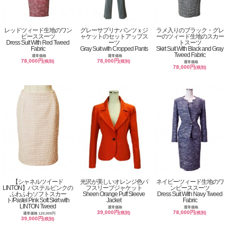
レッドツィード生地のワン
グレーサブリナパンツｘジ
ラメ入りのブラック・グレ
ピーススーツ
ャケットのセットアップス
ーのツィード生地のスカー
Dress Suit With Red Tweed
ーツ
トスーツ
Fabric
Gray Suit with Cropped Pants
Skirt Suit With Black and Gray
Tweed Fabric
通常価格
通常価格
78,000円
78,000円
(税別)
(税別)
通常価格
78,000円
(税別)
【シャネルツイード
光沢が美しいオレンジ色パ
ネイビーツィード生地のワ
LINTON】パステルピンクの
フスリーブジャケット
ンピーススーツ
ふわふわソフトスカー
Sheen Orange Puff Sleeve
Dress Suit With Navy Tweed
ト/Pastel Pink Soft Skirt with
Jacket
Fabric
LINTON Tweed
通常価格
通常価格
39,000円
78,000円
(税別)
(税別)
通常価格 120,000円
39,000円
(税別)