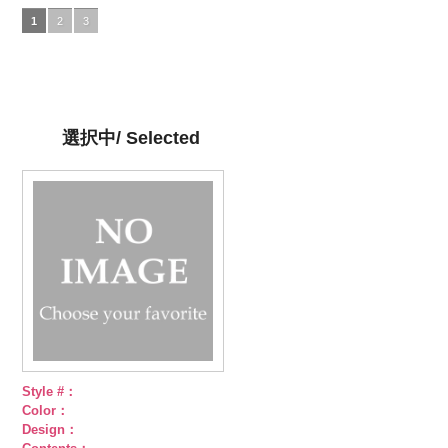
DOLCELABY、
5.jpg
グレー
DOLCELABY、
4.jpg
グリーン
FairyRose
3.jpg
ネイビー
DOLCELABY、
1.jpg
ＡＫＬ
1
2
3
FairyRose
AKL5300-5
(AK105-
FairyRose
AKL5300-4
(AK105-
6000
AKL5300-3
(AK105-
FairyRose
5300-1
ベー
6000
ブラック
59/LT)
ド
6000
レッド
58/LT)
ドッ
グリーン
57/LT)
ド
6000
ジュ
ドット
ット柄ストラ
http://www.anys.co.jp/wp-
ト柄ストライ
http://www.anys.co.jp/wp-
ット柄ストラ
http://www.anys.co.jp/wp-
柄ストライプ
イプ
content/uploads/2013/05/ak105-
キュプ
プ
content/uploads/2013/05/ak105-
キュプラ
イプ
content/uploads/2013/05/ak105-
キュプ
キュプラ
ラ100％
59.jpg
100％
58.jpg
ラ100％
57.jpg
100％
DOLCELABY、
AK105-59
グ
DOLCELABY、
AK105-58
グ
DOLCELABY、
AK105-57
ネ
DOLCELABY、
選択中/ Selected
FairyRose
レー
ペイズ
FairyRose
リーン
ペイ
FairyRose
イビー
ペイ
FairyRose
6000
リー柄
キュ
6000
ズリー柄
キ
6000
ズリー柄
キ
6000
プラ100％
ュプラ100％
ュプラ100％
DOLCELABY、
DOLCELABY、
DOLCELABY、
FairyRose
FairyRose
FairyRose
6000
6000
6000
Style #：
Color：
Design：