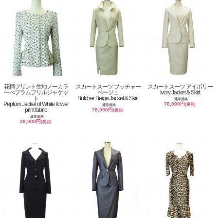
花柄プリント生地ノーカラ
スカートスーツ ブッチャー
スカートスーツ アイボリー
ーぺプラムフリルジャケッ
ベージュ
Ivory Jacket & Skirt
ト
Butcher Beige Jacket & Skirt
通常価格
Peplum Jacket of White flower
78,000円
(税別)
通常価格
print fabric
78,000円
(税別)
通常価格
39,000円
(税別)