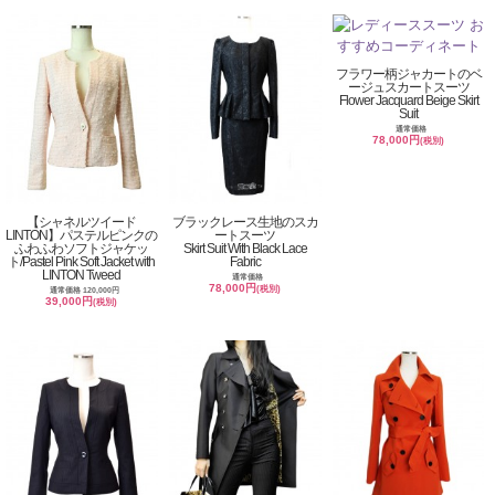
フラワー柄ジャカートのベ
ージュスカートスーツ
Flower Jacquard Beige Skirt
Suit
通常価格
78,000円
(税別)
【シャネルツイード
ブラックレース生地のスカ
LINTON】パステルピンクの
ートスーツ
ふわふわソフトジャケッ
Skirt Suit With Black Lace
ト/Pastel Pink Soft Jacket with
Fabric
LINTON Tweed
通常価格
78,000円
(税別)
通常価格 120,000円
39,000円
(税別)