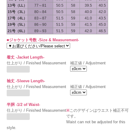
13号（LL）
77～81
50.5
58
39.5
40.5
15号（3L）
80～84
50.5
58
40.0
42.0
17号（4L）
83～87
51.5
59
41.0
43.5
19号（5L）
86～90
51.5
59
41.5
45.0
21号（6L）
89～93
51.5
59
42.0
46.5
■ジャケット号数 -Size & Measurement-
着丈 -Jacket Length-
仕上がり / Finished Measurement
補正値 / Adjustment
袖丈 -Sleeve Length-
仕上がり / Finished Measurement
補正値 / Adjustment
半胴 -1/2 of Waist-
仕上がり / Finished Measurement
※
このデザインはウエスト補正不可
です。
Waist can not be adjusted for this
style.