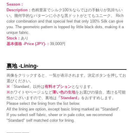
Season：
Description：
色柄豊富でシルク100％ならではの手触りが気持ちい
い。幾何学的なパターンに小さな黒ドットがとてもユニーク。 Rich
color combination and that special feel that only 100% Silk can give
you. The geometric pattern is topped by little black dots, making it a
unique fabric.
Stock：
あり
基本価格 -Price (JPY)-：
39,000円
裏地 -Lining-
画像をクリックすると、一覧が表示されます。決定ボタンを押してお
選びください。
※
「Standard」以外は
有料オプション
となります。
※
ホワイトやベージュなど
薄い色の生地
をお選びの場合、透ける可能
性がございますので、裏地は
「Standard」
をおすすめします。
Please select the lining from the list below.
All the lining are option, except basic lining marked as "Standard".
If you select self fabric, sheer or in pale color, we recommend
"Standard" self matched color for lining.