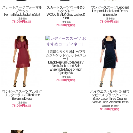
スカートスーツ フォーマル
スカートスーツ ウール&シ
ワンピーススーツ Leopard
ブラック
ルク グレー
Leopard Jacket and Dress
Formal Black Jacket & Skirt
WOOL & SILK Gray Jacket &
Ensemble
Skirt
通常価格
通常価格
78,000円
78,000円
(税別)
(税別)
通常価格
78,000円
(税別)
【高級シルク生地】ぺプラ
ムジャケットVカット&スカ
ート
Black Peplum Collarless V
Neck Jacket and Skirt
Ensemble Made of High
Quality Silk
通常価格
78,000円
(税別)
ワンピーススーツ アルミグ
ハイウエスト切替七分袖ワ
リッターラメ / Glitterlame
ンピース ブラックレース
Bolero & Dress
Black Lace Three Quarter
Sleeve High Waisted Dress
通常価格
78,000円
(税別)
通常価格 45,000円
39,000円
(税別)