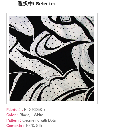
選択中/ Selected
Fabric #：
PES9305K-7
Color：
Black, White
Pattern：
Geometric with Dots
Contents：
100% Silk