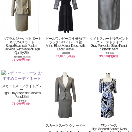
ぺプラムジャケットボート
ドールワンピース 七分袖 ブ
タイトスカート後ろベント
ネック&スカート
ラックベロア レース袖
グレーストライプ
Beige Boatneck Peplum
A-line Black Velour Dress with
Gray Polyester Stripe Pencil
Jacket & Skirt Made of High
Lace Sleeve
Skirt with Vent
Quality Silk
通常価格
通常価格
39,000円
39,000円
(税別)
(税別)
通常価格 98,000円
78,000円
(税別)
スカートスーツ ライトグレ
ー
Light Gray Polyester Jacket &
Pencil Skirt
通常価格
78,000円
(税別)
スカートスーツ グレードッ
ワンピース
ト
High Waisted Square Neck