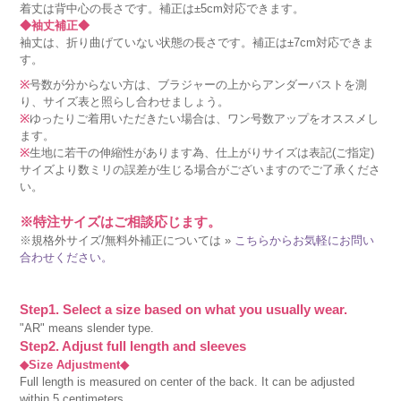
着丈は背中心の長さです。補正は±5cm対応できます。
◆袖丈補正◆
袖丈は、折り曲げていない状態の長さです。補正は±7cm対応できま
す。
※
号数が分からない方は、ブラジャーの上からアンダーバストを測
り、サイズ表と照らし合わせましょう。
※
ゆったりご着用いただきたい場合は、ワン号数アップをオススメし
ます。
※
生地に若干の伸縮性があります為、仕上がりサイズは表記(ご指定)
サイズより数ミリの誤差が生じる場合がございますのでご了承くださ
い。
※特注サイズはご相談応じます。
※規格外サイズ/無料外補正については »
こちらからお気軽にお問い
合わせください。
Step1. Select a size based on what you usually wear.
"AR" means slender type.
Step2. Adjust full length and sleeves
◆Size Adjustment◆
Full length is measured on center of the back. It can be adjusted
within 5 centimeters.