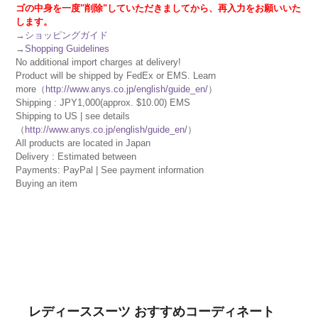
ゴの中身を一度"削除"していただきましてから、再入力をお願いいた
します。
→
ショッピングガイド
→
Shopping Guidelines
No additional import charges at delivery!
Product will be shipped by FedEx or EMS. Learn
more（
http://www.anys.co.jp/english/guide_en/
）
Shipping : JPY1,000(approx. $10.00) EMS
Shipping to US | see details
（
http://www.anys.co.jp/english/guide_en/
）
All products are located in Japan
Delivery : Estimated between
Payments: PayPal | See payment information
Buying an item
レディーススーツ おすすめコーディネート