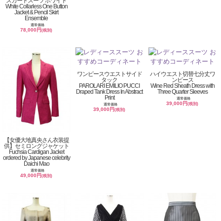
スカートスーツ ホワイト
White Collarless One Button
Jacket & Pencil Skirt
Ensemble
通常価格
78,000円
(税別)
ワンピースウエストサイド
ハイウエスト切替七分丈ワ
タック
ンピース
PAROLARI EMILIO PUCCI
Wine Red Sheath Dress with
Draped Tank Dress In Abstract
Three Quarter Sleeves
Print
通常価格
39,000円
(税別)
通常価格
39,000円
(税別)
【女優大地真央さん衣装提
供】セミロングジャケット
Fuchsia Cardigan Jacket
ordered by Japanese celebrity
Daichi Mao
通常価格
49,000円
(税別)