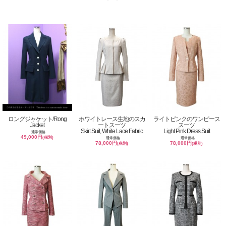
ロングジャケット/Rong
ホワイトレース生地のスカ
ライトピンクのワンピース
Jacket
ートスーツ
スーツ
Skirt Suit, White Lace Fabric
Light Pink Dress Suit
通常価格
49,000円
(税別)
通常価格
通常価格
78,000円
78,000円
(税別)
(税別)