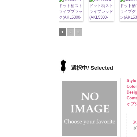
100％
AK203-3
FairyRose
53.jpg
ドット柄スト
DOLCELABY、
52.jpg
ドット柄スト
6000
content/u
ドット柄
DOLCELABY
レー
花柄
6000
AK201-53
ライプブラッ
ピ
FairyRose
AK201-52
ライプレッド
グ
50.jpg
ライプグ
6000
ュプラ10
ンク
ク(AKL5300-
花柄ド
6000
レー
(AKL5300-
花柄ド
AK201-5
ン(AKL53
DOLCEL
ット
5/LT)
キュプ
ット
4/LT)
キュプ
イビー
3/LT)
花
FairyRos
ラ100％
http://www.anys.co.jp/wp-
ラ100％
http://www.anys.co.jp/wp-
ドット
http://ww
キ
6000
1
2
3
DOLCELABY、
content/uploads/2013/05/akl5300-
DOLCELABY、
content/uploads/2013/05/a
プラ100
content/u
FairyRose
5.jpg
FairyRose
4.jpg
DOLCEL
3.jpg
6000
AKL5300-5
6000
AKL5300-4
FairyRos
AKL5300
ブラック
ド
レッド
ドッ
6000
グリーン
ット柄ストラ
ト柄ストライ
ット柄ス
イプ
キュプ
プ
キュプラ
イプ
キュ
選択中/ Selected
ラ100％
100％
ラ100％
DOLCELABY、
DOLCELABY、
DOLCEL
Styl
FairyRose
FairyRose
FairyRos
Colo
6000
6000
6000
Desi
Cont
オプショ
※
ざ