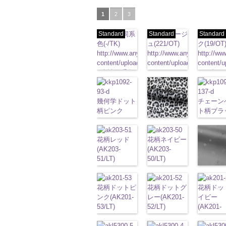
1
2
3
Standard
生地同系
Standard
ベージ
Standard
ブ
色(-/TK)
ュ(221/OT)
ク(19/OT
http://www.anys.co.jp/wp-
http://www.anys.co.jp/wp-
http://ww
content/uploads/2013/04/jpg
content/uploads/2013/04/2
content/u
-
生地同系色
221
ベージュ
19
ブラ
無地
ポリエ
無地
ポリエ
無地
ポリ
ステル100％
ステル100％
ステル10
CHARALIST、
幾何学ドット
CHARALIST、
CHARAL
チェーン
d.、
柄ピンク
d.、
d.、
ト柄ブラ
DOLCELABY、
(KKP1092-
DOLCELABY、
DOLCEL
(KKP1092
レオパード柄
FairyRose、
93-D/UN)
FairyRose、
FairyRo
137-D/UN
グレー
JEANNE、
http://www.anys.co.jp/wp-
花柄レッド
JEANNE、
花柄ネイビー
JEANNE
http://ww
(KKP1092-
LUNAMARY、
content/uploads/2013/08/kkp1092-
(AK203-
LUNAMARY、
(AK203-
LUNAM
content/u
55-C/UN)
LUNAMARY
93-d.jpg
51/LT)
LUNAMARY
50/LT)
LUNAMA
137-d.jpg
http://www.anys.co.jp/wp-
ラージサイ
KKP1092-93-
http://www.anys.co.jp/wp-
ラージサイ
http://www.anys.co.jp/wp-
ラージサ
KKP1092
content/uploads/2013/08/k
花柄グレ
ズ、
D
content/uploads/2013/05/ak203-
ピンク
幾
ズ、
content/uploads/2013/05/a
ズ、
137-D
ブ
55-c.jpg
(AK203-
Macolina、
何学ドット柄
51.jpg
花柄ドットピ
Macolina、
50.jpg
花柄ドットグ
Macolin
ク
花柄ドッ
チェー
KKP1092-55-
31/LT)
NUDE、
ポリエステル
AK203-51
ンク(AK201-
レ
NUDE、
AK203-50
レー(AK201-
ネ
NUDE、
ベルト柄
イビー
C
グレー
レ
http://ww
pinkywolman
100％
ッド
53/LT)
花柄
キ
pinkywolman
イビー
52/LT)
花柄
pinkywol
リエステ
(AK201-
オパード柄
content/u
0
DOLCELABY
ュプラ100％
http://www.anys.co.jp/wp-
0
キュプラ
http://www.anys.co.jp/wp-
0
100％
50/LT)
ポリエステル
31.jpg
6000
DOLCELABY、
content/uploads/2013/05/ak201-
100％
content/uploads/2013/04/a
DOLCEL
http://ww