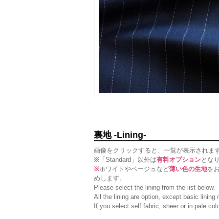
裏地 -Lining-
画像をクリックすると、一覧が表示されま
※
「Standard」以外は
有料オプション
とな
※
ホワイトやベージュなど
薄い色の生地
を
めします。
Please select the lining from the list below.
All the lining are option, except basic linin
If you select self fabric, sheer or in pale c