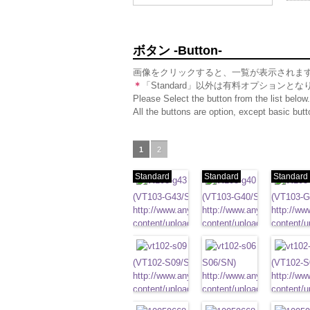
ボタン -Button-
画像をクリックすると、一覧が表示されま
＊
「Standard」以外は有料オプションとな
Please Select the button from the list below.
All the buttons are option, except basic bu
1
2
Standard
Standard
Standard
標準ベージュ
標準クリー
(VT103-G43/SN)
(VT103-G40/SN)
(VT103-G
http://www.anys.co.jp/wp-
http://www.anys.co.jp/wp-
http://ww
content/uploads/2013/04/vt103-
content/uploads/2013/04/v
content/u
g43.jpg
VT103-G43
g40.jpg
ベージュ
VT103-G40
g06.jpg
クリー
V
標準
大ボタン直径23mm／小
ブラック
標準
大ボタン直径23mm
グレー(VT10
準
大ボタ
ボタン直径18mm
(VT102-S09/SN)
ボタン直径18mm
S06/SN)
0
タン直径1
(VT102-S
0
http://www.anys.co.jp/wp-
http://www.anys.co.jp/wp-
http://ww
content/uploads/2013/04/vt102-
content/uploads/2013/04/v
content/u
s09.jpg
VT102-S09
s06.jpg
ブラック
VT102-S06
s01.jpg
グレー
V