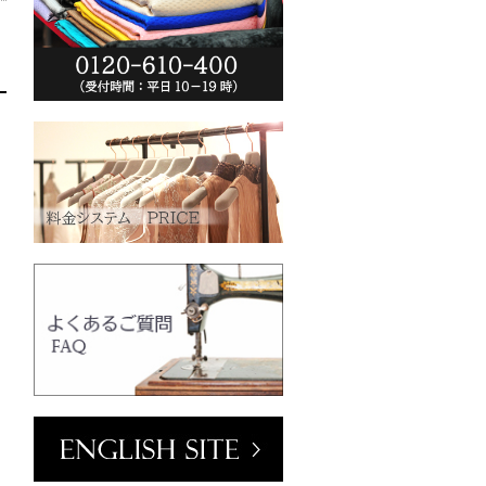
リーム
o.jp/wp-
013/04/vt102-
0
クリーム
mm／小ボタン
フラワーホワイ
N)
o.jp/wp-
2013/04/pw2039-
001
ホワイト
フ