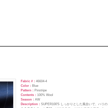
Fabric #：
46604-4
Color：
Blue
Pattern：
Pinstripe
Contents：
100% Wool
Season：
AW
Description：
SUPER100'S しっかりとした風合いで、ハリの