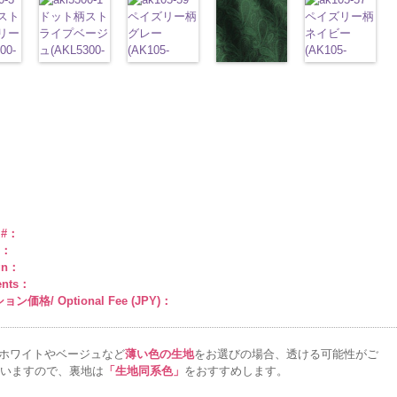
1
グ
AK203-29
オ
ッド(AK201-
ploads/2013/04/ak201-
スト
6000
content/uploads/2013/04/ak201-
ドット柄スト
DOLCELABY、
content/uploads/2013/04/ak201-
ペイズリー柄
FairyRose
プラ100％
content/uploads/
ペイズリー柄
キ
レンジ
花柄
29/LT)
リー
34.jpg
ライプベージ
FairyRose
33.jpg
グレー
6000
DOLCELABY、
27.jpg
ネイビー
0％
キュプラ
http://www.anys.co.jp/wp-
0
00-
ネ
AK201-34
ュ(AKL5300-
イ
6000
AK201-33
(AK105-
パ
FairyRose
AK201-27
(AK105-
グ
ABY、
100％
content/uploads/2013/04/ak201-
柄
エロー
1/LT)
花柄
ープル
59/LT)
花柄
6000
リーン
57/LT)
花柄
e
DOLCELABY、
29.jpg
ペイズリー柄
w.anys.co.jp/wp-
ュ
ドット
http://www.anys.co.jp/wp-
キュ
ドット
http://www.anys.co.jp/wp-
キュ
ドット
http://www.anys.c
キュ
FairyRose
AK201-29
グリーン
レ
kl5300-
％
ploads/2013/05/akl5300-
プラ100％
content/uploads/2013/05/akl5300-
プラ100％
content/uploads/2013/05/ak105-
プラ100％
content/uploads/
6000
ッド
(AK105-
花柄ド
ABY、
DOLCELABY、
1.jpg
ＡＫＬ
DOLCELABY、
59.jpg
DOLCELABY、
57.jpg
ット
58/LT)
キュプ
e
-3
FairyRose
5300-1
ベー
FairyRose
AK105-59
グ
FairyRose
AK105-57
ネ
ラ100％
http://www.anys.co.jp/wp-
ド
6000
ジュ
ドット
6000
レー
ペイズ
6000
イビー
ペイ
DOLCELABY、
content/uploads/2013/05/ak105-
トラ
柄ストライプ
リー柄
キュ
ズリー柄
キ
FairyRose
58.jpg
プ
キュプラ
プラ100％
ュプラ100％
6000
AK105-58
グ
100％
DOLCELABY、
DOLCELABY、
リーン
ペイ
ABY、
DOLCELABY、
FairyRose
FairyRose
ズリー柄
キ
e #：
e
FairyRose
6000
6000
ュプラ100％
r：
6000
DOLCELABY、
gn：
FairyRose
ents：
6000
ン価格/ Optional Fee (JPY)：
ホワイトやベージュなど
薄い色の生地
をお選びの場合、透ける可能性がご
いますので、裏地は
「生地同系色」
をおすすめします。