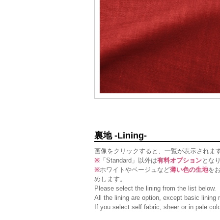
裏地 -Lining-
画像をクリックすると、一覧が表示されま
※
「Standard」以外は
有料オプション
とな
※
ホワイトやベージュなど
薄い色の生地
を
めします。
Please select the lining from the list below.
All the lining are option, except basic linin
If you select self fabric, sheer or in pale c