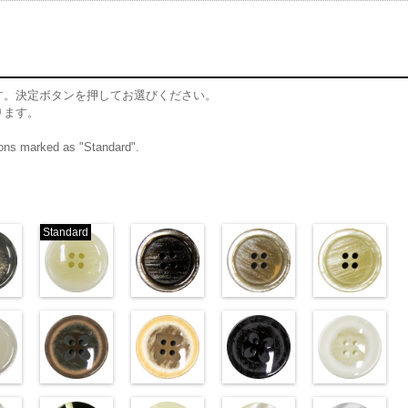
す。決定ボタンを押してお選びください。
ります。
ttons marked as "Standard".
Standard
ム
標準グレー
標準ホワイト
ブラウン(VT102-
ベージュ(VT102-
クリ
06/SN)
(VT103-G01/SN)
S48/SN)
S43/SN)
S40/SN)
w.anys.co.jp/wp-
http://www.anys.co.jp/wp-
http://www.anys.co.jp/wp-
http://www.anys.co.jp/wp-
http://www.anys.c
t103-
ploads/2013/04/vt103-
content/uploads/2013/04/vt103-
content/uploads/2013/04/vt102-
content/uploads/2013/04/vt102-
content/uploads/2
ム
T103-G06
g01.jpg
グレー
VT103-G01
標
s48.jpg
ホワイト
VT102-S48
s43.jpg
ブラウン
VT102-S43
s40.jpg
ベージュ
VT102-S4
／小
2-
ン直径23mm／小ボ
ホワイト(VT102-
標準
大ボタン直径23mm／小
フラワーブラウン
大ボタン直径23mm／小ボタン
フラワーベージュ
大ボタン直径23mm／小ボタン
フラワーブラック
大ボタン直径23
フ
8mm
0
ボタン直径18mm
(PW2039-45/SN)
直径18mm
(PW2039-40/SN)
0
4000
直径18mm
(PW2039-09/SN)
4000
直径18mm
(PW2039-001/SN)
4000