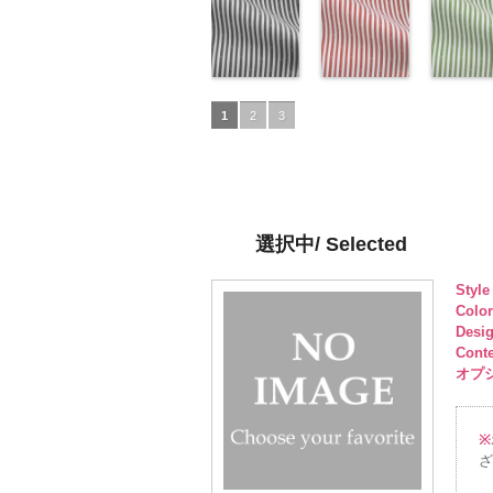
Macolina、
100％
AK203-51
ンク(AK201-
レ
Macolina、
100％
AK203-50
レー(AK201-
ネ
Macolin
リエステ
AK203-3
イビー
NUDE、
DOLCELABY
ッド
53/LT)
花柄
キ
NUDE、
DOLCELABY
イビー
52/LT)
花柄
NUDE、
100％
レー
(AK201-
花柄
pinkywolman
6000
ュプラ100％
http://www.anys.co.jp/wp-
pinkywolman
6000
キュプラ
http://www.anys.co.jp/wp-
pinkywol
DOLCEL
ュプラ10
50/LT)
0
DOLCELABY、
content/uploads/2013/05/ak201-
0
100％
content/uploads/2013/04/a
0
6000
DOLCEL
http://ww
FairyRose
53.jpg
ドット柄スト
DOLCELABY、
52.jpg
ドット柄スト
FairyRos
content/u
ドット柄
6000
AK201-53
ライプブラッ
ピ
FairyRose
AK201-52
ライプレッド
グ
6000
50.jpg
ライプグ
1
2
3
ンク
ク(AKL5300-
花柄ド
6000
レー
(AKL5300-
花柄ド
AK201-5
ン(AKL53
ット
5/LT)
キュプ
ット
4/LT)
キュプ
イビー
3/LT)
花
ラ100％
http://www.anys.co.jp/wp-
ラ100％
http://www.anys.co.jp/wp-
ドット
http://ww
キ
DOLCELABY、
content/uploads/2013/05/akl5300-
DOLCELABY、
content/uploads/2013/05/a
プラ100
content/u
FairyRose
5.jpg
FairyRose
4.jpg
DOLCEL
3.jpg
6000
AKL5300-5
6000
AKL5300-4
FairyRos
AKL5300
選択中/ Selected
ブラック
ド
レッド
ドッ
6000
グリーン
ット柄ストラ
ト柄ストライ
ット柄ス
Styl
イプ
キュプ
プ
キュプラ
イプ
キュ
Colo
ラ100％
100％
ラ100％
Desi
DOLCELABY、
DOLCELABY、
DOLCEL
Cont
FairyRose
FairyRose
FairyRos
オプショ
6000
6000
6000
※
ざ