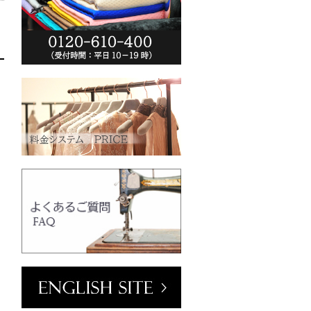
ーム(VT102-
o.jp/wp-
013/04/vt102-
0
クリーム
mm／小ボタン
ラワーホワイト