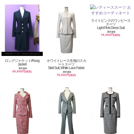
ライトピンクのワンピース
スーツ
Light Pink Dress Suit
通常価格
78,000円
(税別)
ロングジャケット/Rong
ホワイトレース生地のスカ
Jacket
ートスーツ
Skirt Suit, White Lace Fabric
通常価格
49,000円
(税別)
通常価格
78,000円
(税別)