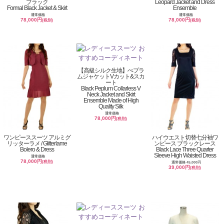
ブラック
Leopard Jacket and Dress
Formal Black Jacket & Skirt
Ensemble
通常価格
通常価格
78,000円
78,000円
(税別)
(税別)
【高級シルク生地】ぺプラ
ムジャケットVカット&スカ
ート
Black Peplum Collarless V
Neck Jacket and Skirt
Ensemble Made of High
Quality Silk
通常価格
78,000円
(税別)
ワンピーススーツ アルミグ
ハイウエスト切替七分袖ワ
リッターラメ / Glitterlame
ンピース ブラックレース
Bolero & Dress
Black Lace Three Quarter
Sleeve High Waisted Dress
通常価格
78,000円
(税別)
通常価格 45,000円
39,000円
(税別)