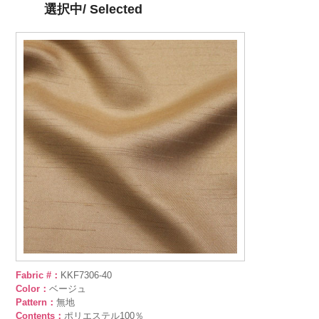
選択中/ Selected
Fabric #：
KKF7306-40
Color：
ベージュ
Pattern：
無地
Contents：
ポリエステル100％