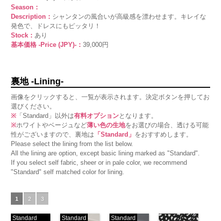
Season：
Description：
シャンタンの風合いが高級感を漂わせます。キレイな
発色で、ドレスにもピッタリ！
Stock：
あり
基本価格 -Price (JPY)-：
39,000円
裏地 -Lining-
画像をクリックすると、一覧が表示されます。決定ボタンを押してお
選びください。
※
「Standard」以外は
有料オプション
となります。
※
ホワイトやベージュなど
薄い色の生地
をお選びの場合、透ける可能
性がございますので、裏地は
「Standard」
をおすすめします。
Please select the lining from the list below.
All the lining are option, except basic lining marked as "Standard".
If you select self fabric, sheer or in pale color, we recommend
"Standard" self matched color for lining.
1
2
3
Standard
Standard
Standard