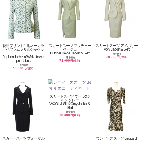
花柄プリント生地ノーカラ
スカートスーツ ブッチャー
スカートスーツ アイボリー
ーぺプラムフリルジャケッ
ベージュ
Ivory Jacket & Skirt
ト
Butcher Beige Jacket & Skirt
通常価格
Peplum Jacket of White flower
78,000円
(税別)
通常価格
print fabric
78,000円
(税別)
通常価格
39,000円
(税別)
スカートスーツ ウール&シ
ルク グレー
WOOL & SILK Gray Jacket &
Skirt
通常価格
78,000円
(税別)
スカートスーツ フォーマル
ワンピーススーツ Leopard