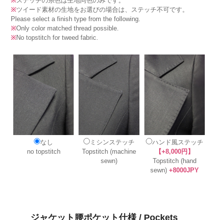
※
ステッチの糸色は生地同色のみです。
※
ツイード素材の生地をお選びの場合は、ステッチ不可です。
Please select a finish type from the following.
※
Only color matched thread possible.
※
No topstitch for tweed fabric.
なし
ミシンステッチ
ハンド風ステッチ
no topstitch
Topstitch (machine
【+8,000円】
sewn)
Topstitch (hand
sewn)
+8000JPY
ジャケット腰ポケット仕様 / Pockets