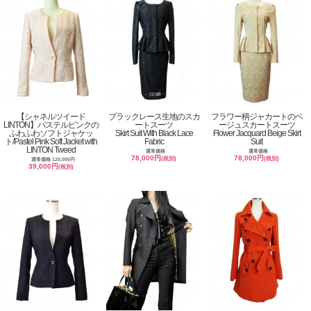
【シャネルツイード
ブラックレース生地のスカ
フラワー柄ジャカートのベ
LINTON】パステルピンクの
ートスーツ
ージュスカートスーツ
ふわふわソフトジャケッ
Skirt Suit With Black Lace
Flower Jacquard Beige Skirt
ト/Pastel Pink Soft Jacket with
Fabric
Suit
LINTON Tweed
通常価格
通常価格
78,000円
78,000円
(税別)
(税別)
通常価格 120,000円
39,000円
(税別)