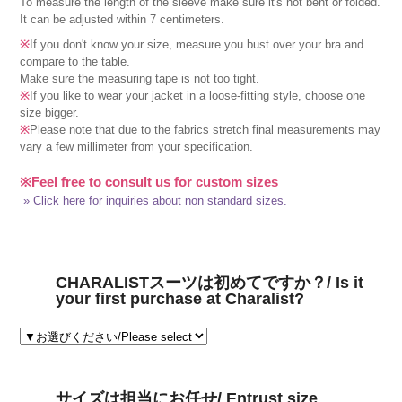
To measure the length of the sleeve make sure it's not bent or folded.
It can be adjusted within 7 centimeters.
※
If you don't know your size, measure you bust over your bra and
compare to the table.
Make sure the measuring tape is not too tight.
※
If you like to wear your jacket in a loose-fitting style, choose one
size bigger.
※
Please note that due to the fabrics stretch final measurements may
vary a few millimeter from your specification.
※Feel free to consult us for custom sizes
» Click here for inquiries about non standard sizes.
CHARALISTスーツは初めてですか？/ Is it
your first purchase at Charalist?
サイズは担当にお任せ/ Entrust size