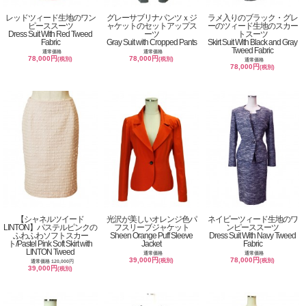
レッドツィード生地のワン
グレーサブリナパンツｘジ
ラメ入りのブラック・グレ
ピーススーツ
ャケットのセットアップス
ーのツィード生地のスカー
Dress Suit With Red Tweed
ーツ
トスーツ
Fabric
Gray Suit with Cropped Pants
Skirt Suit With Black and Gray
Tweed Fabric
通常価格
通常価格
78,000円
78,000円
(税別)
(税別)
通常価格
78,000円
(税別)
【シャネルツイード
光沢が美しいオレンジ色パ
ネイビーツィード生地のワ
LINTON】パステルピンクの
フスリーブジャケット
ンピーススーツ
ふわふわソフトスカー
Sheen Orange Puff Sleeve
Dress Suit With Navy Tweed
ト/Pastel Pink Soft Skirt with
Jacket
Fabric
LINTON Tweed
通常価格
通常価格
39,000円
78,000円
(税別)
(税別)
通常価格 120,000円
39,000円
(税別)