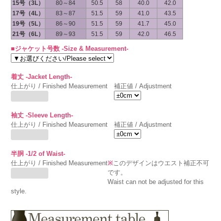
15号（3L）
80～84
50.5
58
40.0
42.0
17号（4L）
83～87
51.5
59
41.0
43.5
19号（5L）
86～90
51.5
59
41.7
45.0
21号（6L）
89～93
51.5
59
42.0
46.5
■ジャケット号数 -Size & Measurement-
着丈 -Jacket Length-
仕上がり / Finished Measurement
補正値 / Adjustment
袖丈 -Sleeve Length-
仕上がり / Finished Measurement
補正値 / Adjustment
半胴 -1/2 of Waist-
仕上がり / Finished Measurement
※
このデザインはウエスト補正不可
です。
Waist can not be adjusted for this
style.