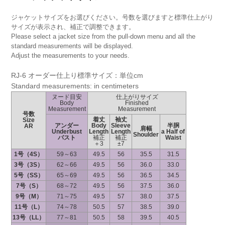
ジャケットサイズをお選びください。号数を選びますと標準仕上がり
サイズが表示され、補正で調整できます。
Please select a jacket size from the pull-down menu and all the
standard measurements will be displayed.
Adjust the measurements to your needs.
RJ-6 オーダー仕上り標準サイズ：単位cm
Standard measurements: in centimeters
ヌード目安
仕上がりサイズ
Body
Finished
Measurement
Measurement
号数
着丈
袖丈
Size
アンダー
Body
Sleeve
半胴
AR
肩幅
Underbust
Length
Length
a Half of
Shoulder
バスト
補正
補正
Waist
＋3
±7
1号（4S）
59～63
49.5
56
35.5
31.5
3号（3S）
62～66
49.5
56
36.0
33.0
5号（SS）
65～69
49.5
56
36.5
34.5
7号（S）
68～72
49.5
56
37.5
36.0
9号（M）
71～75
49.5
57
38.0
37.5
11号（L）
74～78
50.5
57
38.5
39.0
13号（LL）
77～81
50.5
58
39.5
40.5