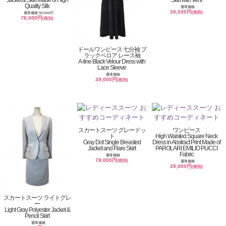
Jacket & Skirt Made of High
Skirt with Vent
Quality Silk
通常価格
39,000円
(税別)
通常価格 98,000円
78,000円
(税別)
ドールワンピース 七分袖 ブ
ラックベロア レース袖
A-line Black Velour Dress with
Lace Sleeve
通常価格
39,000円
(税別)
スカートスーツ グレードッ
ワンピース
ト
High Waisted Square Neck
Gray Dot Single Breasted
Dress in Abstract Print Made of
Jacket and Flare Skirt
PAROLARI EMILIO PUCCI
Fabric
通常価格
78,000円
(税別)
通常価格
39,000円
(税別)
スカートスーツ ライトグレ
ー
Light Gray Polyester Jacket &
Pencil Skirt
通常価格