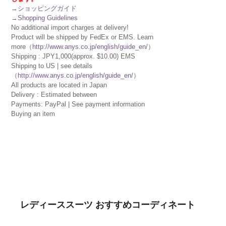
→
ショッピングガイド
→
Shopping Guidelines
No additional import charges at delivery!
Product will be shipped by FedEx or EMS. Learn
more（
http://www.anys.co.jp/english/guide_en/
）
Shipping : JPY1,000(approx. $10.00) EMS
Shipping to US | see details
（
http://www.anys.co.jp/english/guide_en/
）
All products are located in Japan
Delivery : Estimated between
Payments: PayPal | See payment information
Buying an item
レディーススーツ おすすめコーディネート