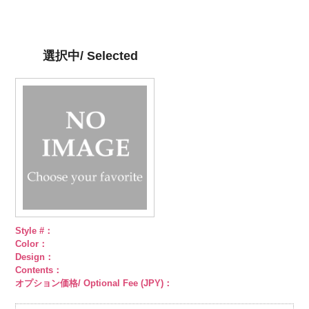
ット柄ストラ
http://www.anys.co.jp/wp-
ト柄ストライ
http://www.anys.co.jp/wp-
ット柄ストラ
http://www.anys.co.jp/wp-
柄ストライプ
イプ
content/uploads/2013/05/ak105-
キュプ
プ
content/uploads/2013/05/ak105-
キュプラ
イプ
content/uploads/2013/05/ak105-
キュプ
キュプラ
ラ100％
59.jpg
100％
58.jpg
ラ100％
57.jpg
100％
DOLCELABY、
AK105-59
グ
DOLCELABY、
AK105-58
グ
DOLCELABY、
AK105-57
ネ
DOLCELABY、
選択中/ Selected
FairyRose
レー
ペイズ
FairyRose
リーン
ペイ
FairyRose
イビー
ペイ
FairyRose
6000
リー柄
キュ
6000
ズリー柄
キ
6000
ズリー柄
キ
6000
プラ100％
ュプラ100％
ュプラ100％
DOLCELABY、
DOLCELABY、
DOLCELABY、
FairyRose
FairyRose
FairyRose
6000
6000
6000
Style #：
Color：
Design：
Contents：
オプション価格/ Optional Fee (JPY)：