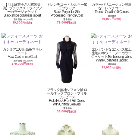
【川上麻衣子さん衣装提
トレンチコート シルキー加
カラーバリエーション豊富
供】ブラックストライプノ
工ブラック
なトレンチコート
ーカラージャケット
Black Polyester Silk
Trench Coat in 10 Colors
Black stripe collarless jacket
Processed Trench Coat
通常価格
79,000円
(税別)
通常価格 120,000円
通常価格
39,000円
79,000円
(税別)
(税別)
カシミア100％ 高級マキシ
エレガントなエンボス加工
コート
生地のホワイトノーカラー
Maxi Cashmere Coat
ジャケット/Embossing fabric
White Collarless Jacket
通常価格 170,000円
170,000円
(税別)
通常価格
39,000円
(税別)
ブラック無地シフォン袖 ロ
ールネックフロントフリル
ワンピース
Role Neck Front Frill Dress
with Chiffon Sleeves
通常価格
39,000円
(税別)