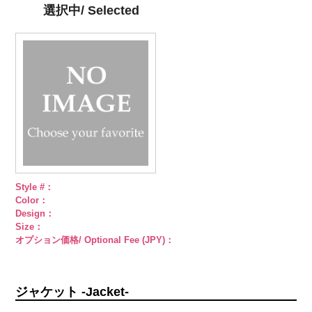
4000
シルバー
蝶
ゴールド
蝶
PWS22-G09
選択中/ Selected
柄
大ボタン
柄
大ボタン
ブラック
ラ
直径23mm／
直径23mm／
インストーン
小ボタン直径
小ボタン直径
花
大ボタン
18mm
4000
18mm
4000
直径23mm／
小ボタン直径
18mm
4000
Style #：
Color：
Design：
Size：
オプション価格/ Optional Fee (JPY)：
ジャケット -Jacket-