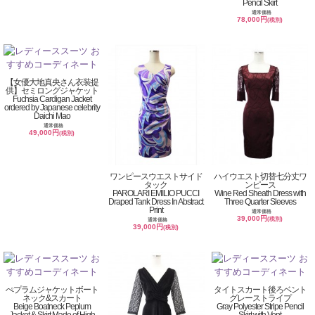
Pencil Skirt
通常価格
78,000円
(税別)
【女優大地真央さん衣装提
供】セミロングジャケット
Fuchsia Cardigan Jacket
ordered by Japanese celebrity
Daichi Mao
通常価格
49,000円
(税別)
ワンピースウエストサイド
ハイウエスト切替七分丈ワ
タック
ンピース
PAROLARI EMILIO PUCCI
Wine Red Sheath Dress with
Draped Tank Dress In Abstract
Three Quarter Sleeves
Print
通常価格
39,000円
(税別)
通常価格
39,000円
(税別)
ぺプラムジャケットボート
タイトスカート後ろベント
ネック&スカート
グレーストライプ
Beige Boatneck Peplum
Gray Polyester Stripe Pencil