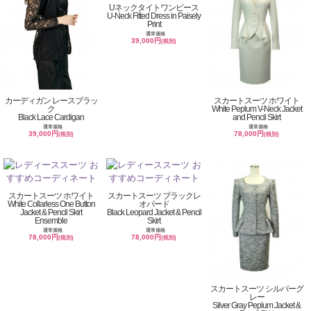
Uネックタイトワンピース
U-Neck Fitted Dress in Paisely
Print
通常価格
39,000円
(税別)
カーディガン レースブラッ
スカートスーツ ホワイト
ク
White Peplum V-Neck Jacket
Black Lace Cardigan
and Pencil Skirt
通常価格
通常価格
39,000円
78,000円
(税別)
(税別)
スカートスーツ ホワイト
スカートスーツ ブラックレ
White Collarless One Button
オパード
Jacket & Pencil Skirt
Black Leopard Jacket & Pencil
Ensemble
Skirt
通常価格
通常価格
78,000円
78,000円
(税別)
(税別)
スカートスーツ シルバーグ
レー
Silver Gray Peplum Jacket &