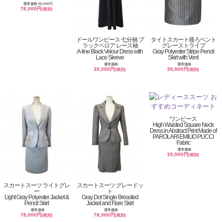
通常価格 98,000円
78,000円
(税別)
ドールワンピース 七分袖 ブ
タイトスカート後ろベント
ラックベロア レース袖
グレーストライプ
A-line Black Velour Dress with
Gray Polyester Stripe Pencil
Lace Sleeve
Skirt with Vent
通常価格
通常価格
39,000円
39,000円
(税別)
(税別)
ワンピース
High Waisted Square Neck
Dress in Abstract Print Made of
PAROLARI EMILIO PUCCI
Fabric
通常価格
39,000円
(税別)
スカートスーツ ライトグレ
スカートスーツ グレードッ
ー
ト
Light Gray Polyester Jacket &
Gray Dot Single Breasted
Pencil Skirt
Jacket and Flare Skirt
通常価格
通常価格
78,000円
78,000円
(税別)
(税別)