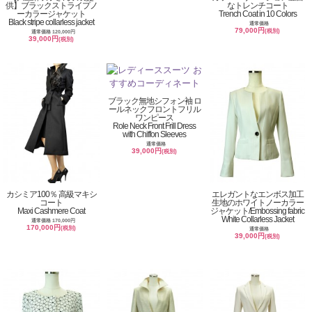
供】ブラックストライプノ
なトレンチコート
ーカラージャケット
Trench Coat in 10 Colors
Black stripe collarless jacket
通常価格
79,000円
(税別)
通常価格 120,000円
39,000円
(税別)
ブラック無地シフォン袖 ロ
ールネックフロントフリル
ワンピース
Role Neck Front Frill Dress
with Chiffon Sleeves
通常価格
39,000円
(税別)
カシミア100％ 高級マキシ
エレガントなエンボス加工
コート
生地のホワイトノーカラー
Maxi Cashmere Coat
ジャケット/Embossing fabric
White Collarless Jacket
通常価格 170,000円
170,000円
(税別)
通常価格
39,000円
(税別)