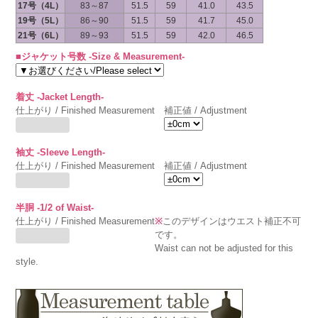
17号（4L）
83～87
51.5
59
41.0
43.5
19号（5L）
86～90
51.5
59
41.7
45.0
21号（6L）
89～93
51.5
59
42.0
46.5
■ジャケット号数 -Size & Measurement-
着丈 -Jacket Length-
仕上がり / Finished Measurement
補正値 / Adjustment
袖丈 -Sleeve Length-
仕上がり / Finished Measurement
補正値 / Adjustment
半胴 -1/2 of Waist-
仕上がり / Finished Measurement
※
このデザインはウエスト補正不可
です。
Waist can not be adjusted for this
style.