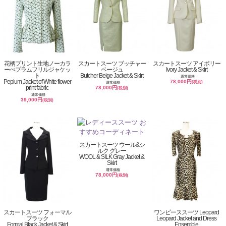
花柄プリント生地ノーカラ
スカートスーツ ブッチャー
スカートスーツ アイボリー
ーぺプラムフリルジャケッ
ベージュ
Ivory Jacket & Skirt
ト
Butcher Beige Jacket & Skirt
通常価格
Peplum Jacket of White flower
78,000円
(税別)
通常価格
print fabric
78,000円
(税別)
通常価格
39,000円
(税別)
スカートスーツ ウール&シ
ルク グレー
WOOL & SILK Gray Jacket &
Skirt
通常価格
78,000円
(税別)
スカートスーツ フォーマル
ワンピーススーツ Leopard
ブラック
Leopard Jacket and Dress
Formal Black Jacket & Skirt
Ensemble