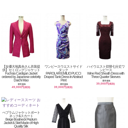
【女優大地真央さん衣装提
ワンピースウエストサイド
ハイウエスト切替七分丈ワ
供】セミロングジャケット
タック
ンピース
Fuchsia Cardigan Jacket
PAROLARI EMILIO PUCCI
Wine Red Sheath Dress with
ordered by Japanese celebrity
Draped Tank Dress In Abstract
Three Quarter Sleeves
Daichi Mao
Print
通常価格
39,000円
(税別)
通常価格
通常価格
49,000円
39,000円
(税別)
(税別)
ぺプラムジャケットボート
ネック&スカート
Beige Boatneck Peplum
Jacket & Skirt Made of High
Quality Silk