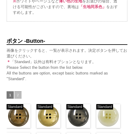
※
ホワイトやベージュなど
薄い色の生地
をお選びの場合、透
ける可能性がございますので、裏地は
「生地同系色」
をおす
すめします。
ボタン -Button-
画像をクリックすると、一覧が表示されます。決定ボタンを押してお
選びください。
＊
「Standard」以外は有料オプションとなります。
Please Select the button from the list below.
All the buttons are option, except basic buttons marked as
"Standard".
1
2
Standard
Standard
Standard
Standard
標準ベージュ
標準クリーム
標準グレー
標準ホワイト