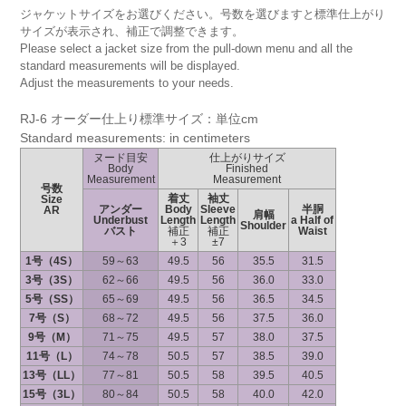
ジャケットサイズをお選びください。号数を選びますと標準仕上がり
サイズが表示され、補正で調整できます。
Please select a jacket size from the pull-down menu and all the
standard measurements will be displayed.
Adjust the measurements to your needs.
RJ-6 オーダー仕上り標準サイズ：単位cm
Standard measurements: in centimeters
ヌード目安
仕上がりサイズ
Body
Finished
Measurement
Measurement
号数
着丈
袖丈
Size
アンダー
Body
Sleeve
半胴
AR
肩幅
Underbust
Length
Length
a Half of
Shoulder
バスト
補正
補正
Waist
＋3
±7
1号（4S）
59～63
49.5
56
35.5
31.5
3号（3S）
62～66
49.5
56
36.0
33.0
5号（SS）
65～69
49.5
56
36.5
34.5
7号（S）
68～72
49.5
56
37.5
36.0
9号（M）
71～75
49.5
57
38.0
37.5
11号（L）
74～78
50.5
57
38.5
39.0
13号（LL）
77～81
50.5
58
39.5
40.5
15号（3L）
80～84
50.5
58
40.0
42.0