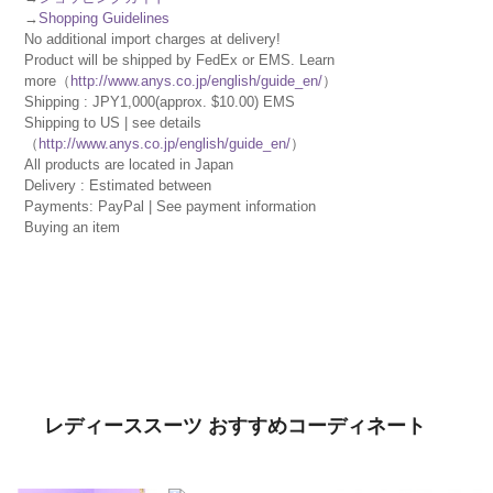
→
Shopping Guidelines
No additional import charges at delivery!
Product will be shipped by FedEx or EMS. Learn
more（
http://www.anys.co.jp/english/guide_en/
）
Shipping : JPY1,000(approx. $10.00) EMS
Shipping to US | see details
（
http://www.anys.co.jp/english/guide_en/
）
All products are located in Japan
Delivery : Estimated between
Payments: PayPal | See payment information
Buying an item
レディーススーツ おすすめコーディネート