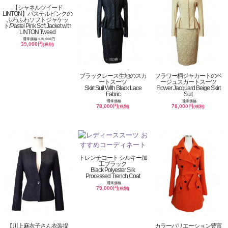
【シャネルツイード
LINTON】パステルピンクの
ふわふわソフトジャケッ
ト/Pastel Pink Soft Jacket with
LINTON Tweed
通常価格 120,000円
39,000円
(税別)
ブラックレース生地のスカ
フラワー柄ジャカートのベ
ートスーツ
ージュスカートスーツ
Skirt Suit With Black Lace
Flower Jacquard Beige Skirt
Fabric
Suit
通常価格
通常価格
78,000円
78,000円
(税別)
(税別)
トレンチコート シルキー加
工ブラック
Black Polyester Silk
Processed Trench Coat
通常価格
79,000円
(税別)
【川上麻衣子さん衣装提
カラーバリエーション豊富