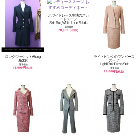
ホワイトレース生地のスカ
ートスーツ
Skirt Suit, White Lace Fabric
通常価格
78,000円
(税別)
ロングジャケット/Rong
ライトピンクのワンピース
Jacket
スーツ
Light Pink Dress Suit
通常価格
49,000円
(税別)
通常価格
78,000円
(税別)