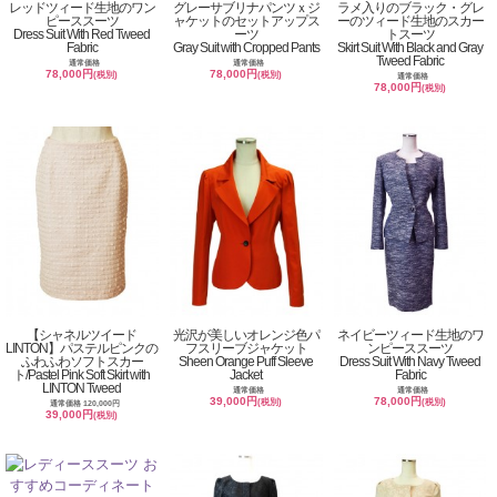
レッドツィード生地のワン
グレーサブリナパンツｘジ
ラメ入りのブラック・グレ
ピーススーツ
ャケットのセットアップス
ーのツィード生地のスカー
Dress Suit With Red Tweed
ーツ
トスーツ
Fabric
Gray Suit with Cropped Pants
Skirt Suit With Black and Gray
Tweed Fabric
通常価格
通常価格
78,000円
78,000円
(税別)
(税別)
通常価格
78,000円
(税別)
【シャネルツイード
光沢が美しいオレンジ色パ
ネイビーツィード生地のワ
LINTON】パステルピンクの
フスリーブジャケット
ンピーススーツ
ふわふわソフトスカー
Sheen Orange Puff Sleeve
Dress Suit With Navy Tweed
ト/Pastel Pink Soft Skirt with
Jacket
Fabric
LINTON Tweed
通常価格
通常価格
39,000円
78,000円
(税別)
(税別)
通常価格 120,000円
39,000円
(税別)