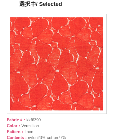
選択中/ Selected
Fabric #：
kkf6390
Color：
Vermillion
Pattern：
Lace
Contents：
nylon23% cotton77%