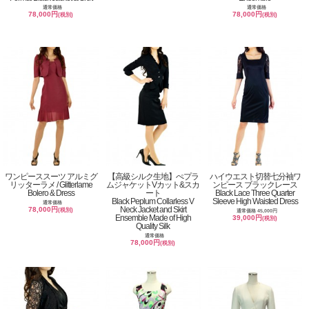
通常価格
通常価格
78,000円
78,000円
(税別)
(税別)
ワンピーススーツ アルミグ
【高級シルク生地】ぺプラ
ハイウエスト切替七分袖ワ
リッターラメ / Glitterlame
ムジャケットVカット&スカ
ンピース ブラックレース
Bolero & Dress
ート
Black Lace Three Quarter
Black Peplum Collarless V
Sleeve High Waisted Dress
通常価格
Neck Jacket and Skirt
78,000円
(税別)
通常価格 45,000円
Ensemble Made of High
39,000円
(税別)
Quality Silk
通常価格
78,000円
(税別)