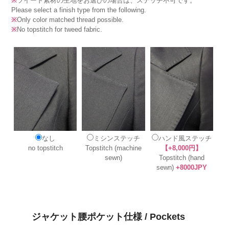
※
ツイード素材の生地をお選びの場合は、ステッチ不可です。
Please select a finish type from the following.
※
Only color matched thread possible.
※
No topstitch for tweed fabric.
なし
ミシンステッチ
ハンド風ステッチ
no topstitch
Topstitch (machine
【+8,000円】
sewn)
Topstitch (hand
sewn)
+8000JPY
ジャケット腰ポケット仕様 / Pockets