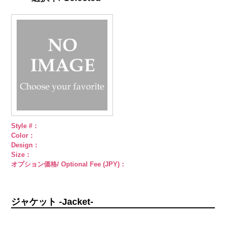
柄
大ボタン
柄
大ボタン
ブラック
ラ
直径23mm／
直径23mm／
インストーン
小ボタン直径
小ボタン直径
花
大ボタン
18mm
4000
18mm
4000
直径23mm／
小ボタン直径
18mm
4000
Style #：
Color：
Design：
Size：
オプション価格/ Optional Fee (JPY)：
ジャケット -Jacket-