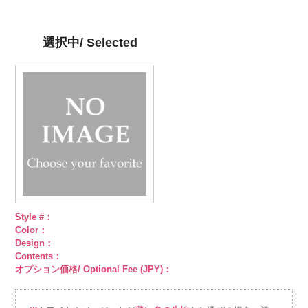
イプ
content/uploads/2013/05/ak105-
キュプ
プ
content/uploads/2013/05/ak105-
キュプラ
イプ
content/uploads/2013/05/ak105-
キュプ
キュプラ
ラ100％
59.jpg
100％
58.jpg
ラ100％
57.jpg
100％
DOLCELABY、
AK105-59
グ
DOLCELABY、
AK105-58
グ
DOLCELABY、
AK105-57
ネ
DOLCELABY、
選択中/ Selected
FairyRose
レー
ペイズ
FairyRose
リーン
ペイ
FairyRose
イビー
ペイ
FairyRose
6000
リー柄
キュ
6000
ズリー柄
キ
6000
ズリー柄
キ
6000
プラ100％
ュプラ100％
ュプラ100％
DOLCELABY、
DOLCELABY、
DOLCELABY、
FairyRose
FairyRose
FairyRose
6000
6000
6000
Style #：
Color：
Design：
Contents：
オプション価格/ Optional Fee (JPY)：