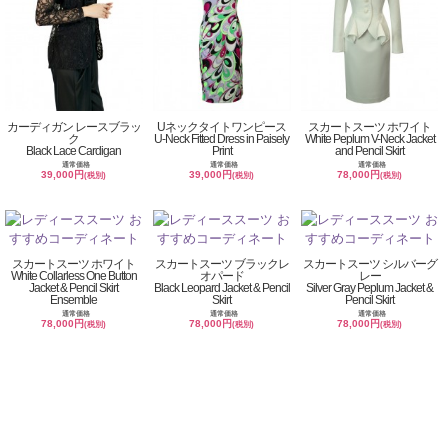
カーディガン レースブラッ
Uネックタイトワンピース
スカートスーツ ホワイト
ク
U-Neck Fitted Dress in Paisely
White Peplum V-Neck Jacket
Black Lace Cardigan
Print
and Pencil Skirt
通常価格
通常価格
通常価格
39,000円
39,000円
78,000円
(税別)
(税別)
(税別)
スカートスーツ ホワイト
スカートスーツ ブラックレ
スカートスーツ シルバーグ
White Collarless One Button
オパード
レー
Jacket & Pencil Skirt
Black Leopard Jacket & Pencil
Silver Gray Peplum Jacket &
Ensemble
Skirt
Pencil Skirt
通常価格
通常価格
通常価格
78,000円
78,000円
78,000円
(税別)
(税別)
(税別)