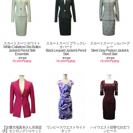
スカートスーツ ホワイト
スカートスーツ ブラックレ
スカートスーツ シルバーグ
White Collarless One Button
オパード
レー
Jacket & Pencil Skirt
Black Leopard Jacket & Pencil
Silver Gray Peplum Jacket &
Ensemble
Skirt
Pencil Skirt
通常価格
通常価格
通常価格
78,000円
78,000円
78,000円
(税別)
(税別)
(税別)
【女優大地真央さん衣装提
ワンピースウエストサイド
ハイウエスト切替七分丈ワ
供】セミロングジャケット
タック
ンピース