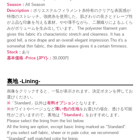
Season：
All Season
Description：
ポリエステルフィラメント糸特有のクリアな表面感が
特徴のストレッチ。強撚糸を使用した、肌ざわりの良さとドレープ性
が上品な印象を与える素材。やや薄手ながら、二層織りによるふくら
みがボリュームを生み出しています。 The polyester filament yarn
gives this fabric it's characteristic stretch and clearness. It has a
good fell, a nice drape and an overall elegant impression.Tho it's a
somewhat thin fabric, the double weave gives it a certain firmness.
Stock：
あり
基本価格 -Price (JPY)-：
39,000円
裏地 -Lining-
画像をクリックすると、一覧が表示されます。決定ボタンを押してお
選びください。
※
「Standard」以外は
有料オプション
となります。
※
ホワイトやベージュなど
薄い色の生地
をお選びの場合、透ける可能
性がございますので、裏地は
「Standard」
をおすすめします。
Please select the lining from the list below.
All the lining are option, except basic lining marked as "Standard".
If you select self fabric, sheer or in pale color, we recommend
"Standard" self matched color for lining.