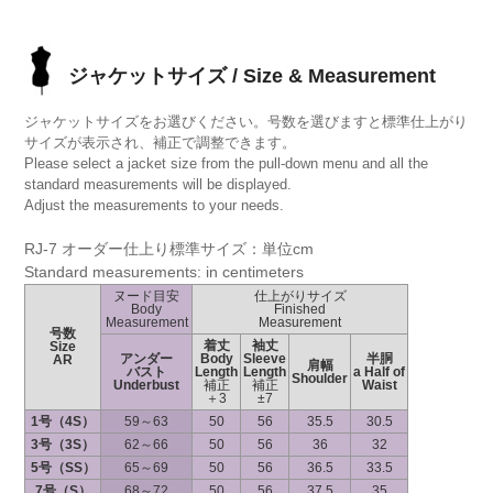
ジャケットサイズ / Size & Measurement
ジャケットサイズをお選びください。号数を選びますと標準仕上がり
サイズが表示され、補正で調整できます。
Please select a jacket size from the pull-down menu and all the
standard measurements will be displayed.
Adjust the measurements to your needs.
RJ-7 オーダー仕上り標準サイズ：単位cm
Standard measurements: in centimeters
ヌード目安
仕上がりサイズ
Body
Finished
Measurement
Measurement
号数
着丈
袖丈
Size
アンダー
Body
Sleeve
半胴
AR
肩幅
バスト
Length
Length
a Half of
Shoulder
Underbust
補正
補正
Waist
＋3
±7
1号（4S）
59～63
50
56
35.5
30.5
3号（3S）
62～66
50
56
36
32
5号（SS）
65～69
50
56
36.5
33.5
7号（S）
68～72
50
56
37.5
35