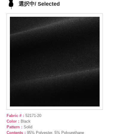
選択中/ Selected
Fabric #：
52171-20
Color：
Black
Pattern：
Solid
Contents：
95% Polyester, 5% Polyurethane