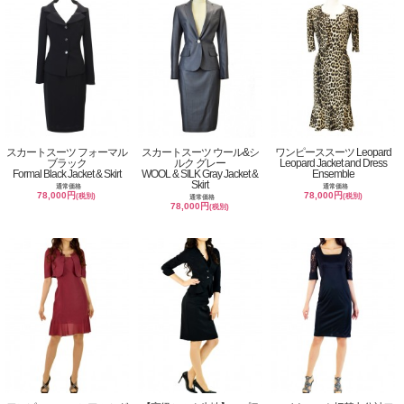
スカートスーツ フォーマル
スカートスーツ ウール&シ
ワンピーススーツ Leopard
ブラック
ルク グレー
Leopard Jacket and Dress
Formal Black Jacket & Skirt
WOOL & SILK Gray Jacket &
Ensemble
Skirt
通常価格
通常価格
78,000円
78,000円
(税別)
(税別)
通常価格
78,000円
(税別)