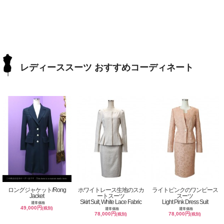
レディーススーツ おすすめコーディネート
ロングジャケット/Rong
ホワイトレース生地のスカ
ライトピンクのワンピース
Jacket
ートスーツ
スーツ
Skirt Suit, White Lace Fabric
Light Pink Dress Suit
通常価格
49,000円
(税別)
通常価格
通常価格
78,000円
78,000円
(税別)
(税別)