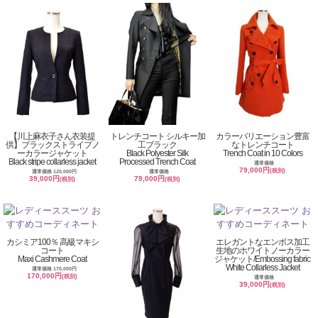
【川上麻衣子さん衣装提
トレンチコート シルキー加
カラーバリエーション豊富
供】ブラックストライプノ
工ブラック
なトレンチコート
ーカラージャケット
Black Polyester Silk
Trench Coat in 10 Colors
Black stripe collarless jacket
Processed Trench Coat
通常価格
79,000円
(税別)
通常価格 120,000円
通常価格
39,000円
79,000円
(税別)
(税別)
カシミア100％ 高級マキシ
エレガントなエンボス加工
コート
生地のホワイトノーカラー
Maxi Cashmere Coat
ジャケット/Embossing fabric
White Collarless Jacket
通常価格 170,000円
170,000円
(税別)
通常価格
39,000円
(税別)