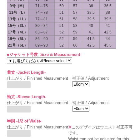
9号（M）
71～75
50
57
38
36.5
11号（L）
74～78
51
57
38.5
38
13号（LL）
77～81
51
58
39.5
39.5
15号（3L）
80～84
51
58
40
41
17号（4L）
83～87
52
59
41
42.5
19号（5L）
86～90
52
59
41.5
44
21号（6L）
89～93
52
60
42.5
45.5
■ジャケット号数 -Size & Measurement-
着丈 -Jacket Length-
仕上がり / Finished Measurement
補正値 / Adjustment
袖丈 -Sleeve Length-
仕上がり / Finished Measurement
補正値 / Adjustment
半胴 -1/2 of Waist-
仕上がり / Finished Measurement
※
このデザインはウエスト補正不可
です。
Waist can not be adjusted for this