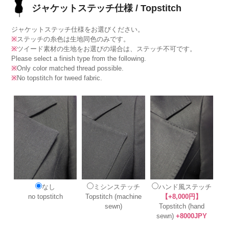
ジャケットステッチ仕様 / Topstitch
ジャケットステッチ仕様をお選びください。
※
ステッチの糸色は生地同色のみです。
※
ツイード素材の生地をお選びの場合は、ステッチ不可です。
Please select a finish type from the following.
※
Only color matched thread possible.
※
No topstitch for tweed fabric.
なし
ミシンステッチ
ハンド風ステッチ
no topstitch
Topstitch (machine
【+8,000円】
sewn)
Topstitch (hand
sewn)
+8000JPY