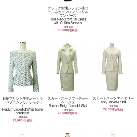
ブラック無地シフォン袖 ロ
ールネックフロントフリル
ワンピース
Role Neck Front Frill Dress
with Chiffon Sleeves
通常価格
39,000円
(税別)
花柄プリント生地ノーカラ
スカートスーツ ブッチャー
スカートスーツ アイボリー
ーぺプラムフリルジャケッ
ベージュ
Ivory Jacket & Skirt
ト
Butcher Beige Jacket & Skirt
通常価格
Peplum Jacket of White flower
78,000円
(税別)
通常価格
print fabric
78,000円
(税別)
通常価格
39,000円
(税別)