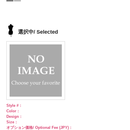
4000
ベージュ
N/SN)
シ
4000
ブラウン
G/SN)
模
ブラック
(PWS22-
模
4000
ホワイト
模
ェル
http://www.anys.co.jp/wp-
大ボタ
様
http://www.anys.co.jp/wp-
大ボタン
様
G09/SN)
大ボタン
様
大ボタン
ン直径23mm
content/uploads/2013/04/kvm4525-
直径23mm／
content/uploads/2013/04/kvm4525-
直径23mm／
http://www.anys.co.jp/wp-
直径23mm／
／小ボタン直
n.jpg
小ボタン直径
g.jpg
小ボタン直径
content/uploads/2013/04/pws22-
小ボタン直径
径18mm
KVM4525-N
18mm
KVM4525-G
4000
18mm
g09.jpg
4000
18mm
4000
4000
シルバー
蝶
ゴールド
蝶
PWS22-G09
選択中/ Selected
柄
大ボタン
柄
大ボタン
ブラック
ラ
直径23mm／
直径23mm／
インストーン
小ボタン直径
小ボタン直径
花
大ボタン
18mm
4000
18mm
4000
直径23mm／
小ボタン直径
18mm
4000
Style #：
Color：
Design：
Size：
オプション価格/ Optional Fee (JPY)：