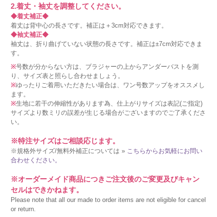
2.着丈・袖丈を調整してください。
◆着丈補正◆
着丈は背中心の長さです。補正は＋3cm対応できます。
◆袖丈補正◆
袖丈は、折り曲げていない状態の長さです。補正は±7cm対応できま
す。
※
号数が分からない方は、ブラジャーの上からアンダーバストを測
り、サイズ表と照らし合わせましょう。
※
ゆったりご着用いただきたい場合は、ワン号数アップをオススメし
ます。
※
生地に若干の伸縮性があります為、仕上がりサイズは表記(ご指定)
サイズより数ミリの誤差が生じる場合がございますのでご了承くださ
い。
※特注サイズはご相談応じます。
※規格外サイズ/無料外補正については »
こちらからお気軽にお問い
合わせください。
※オーダーメイド商品につきご注文後のご変更及びキャン
セルはできかねます。
Please note that all our made to order items are not eligible for cancel
or return.