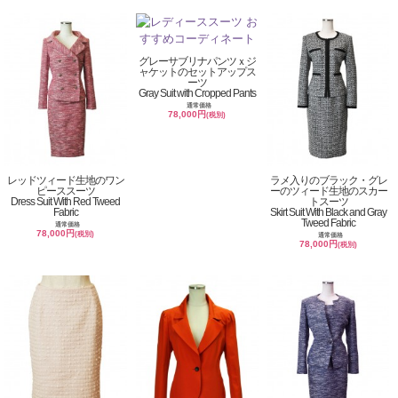
グレーサブリナパンツｘジ
ャケットのセットアップス
ーツ
Gray Suit with Cropped Pants
通常価格
78,000円
(税別)
レッドツィード生地のワン
ラメ入りのブラック・グレ
ピーススーツ
ーのツィード生地のスカー
Dress Suit With Red Tweed
トスーツ
Fabric
Skirt Suit With Black and Gray
Tweed Fabric
通常価格
78,000円
(税別)
通常価格
78,000円
(税別)