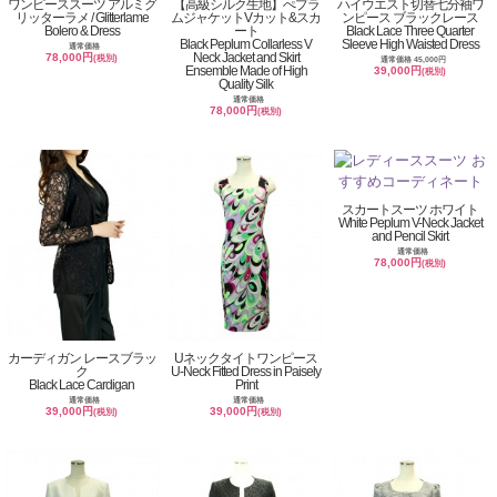
ワンピーススーツ アルミグ
【高級シルク生地】ぺプラ
ハイウエスト切替七分袖ワ
リッターラメ / Glitterlame
ムジャケットVカット&スカ
ンピース ブラックレース
Bolero & Dress
ート
Black Lace Three Quarter
Black Peplum Collarless V
Sleeve High Waisted Dress
通常価格
Neck Jacket and Skirt
78,000円
(税別)
通常価格 45,000円
Ensemble Made of High
39,000円
(税別)
Quality Silk
通常価格
78,000円
(税別)
スカートスーツ ホワイト
White Peplum V-Neck Jacket
and Pencil Skirt
通常価格
78,000円
(税別)
カーディガン レースブラッ
Uネックタイトワンピース
ク
U-Neck Fitted Dress in Paisely
Black Lace Cardigan
Print
通常価格
通常価格
39,000円
39,000円
(税別)
(税別)