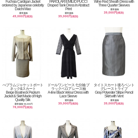
Fuchsia Cardigan Jacket
PAROLARI EMILIO PUCCI
Wine Red Sheath Dress with
ordered by Japanese celebrity
Draped Tank Dress In Abstract
Three Quarter Sleeves
Daichi Mao
Print
通常価格
39,000円
(税別)
通常価格
通常価格
49,000円
39,000円
(税別)
(税別)
ぺプラムジャケットボート
ドールワンピース 七分袖 ブ
タイトスカート後ろベント
ネック&スカート
ラックベロア レース袖
グレーストライプ
Beige Boatneck Peplum
A-line Black Velour Dress with
Gray Polyester Stripe Pencil
Jacket & Skirt Made of High
Lace Sleeve
Skirt with Vent
Quality Silk
通常価格
通常価格
39,000円
39,000円
(税別)
(税別)
通常価格 98,000円
78,000円
(税別)