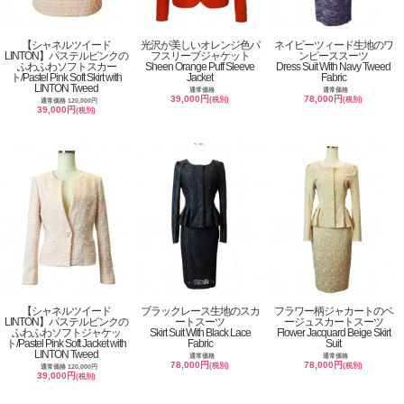
【シャネルツイード
光沢が美しいオレンジ色パ
ネイビーツィード生地のワ
LINTON】パステルピンクの
フスリーブジャケット
ンピーススーツ
ふわふわソフトスカー
Sheen Orange Puff Sleeve
Dress Suit With Navy Tweed
ト/Pastel Pink Soft Skirt with
Jacket
Fabric
LINTON Tweed
通常価格
通常価格
39,000円
78,000円
(税別)
(税別)
通常価格 120,000円
39,000円
(税別)
【シャネルツイード
ブラックレース生地のスカ
フラワー柄ジャカートのベ
LINTON】パステルピンクの
ートスーツ
ージュスカートスーツ
ふわふわソフトジャケッ
Skirt Suit With Black Lace
Flower Jacquard Beige Skirt
ト/Pastel Pink Soft Jacket with
Fabric
Suit
LINTON Tweed
通常価格
通常価格
78,000円
78,000円
(税別)
(税別)
通常価格 120,000円
39,000円
(税別)