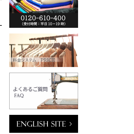
ーム(VT102-
o.jp/wp-
013/04/vt102-
0
クリーム
mm／小ボタン
ラワーホワイト