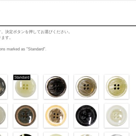
す。決定ボタンを押してお選びください。
ります。
ttons marked as "Standard".
Standard
ム
標準グレー
標準ホワイト
ブラウン(VT102-
ベージュ(VT102-
クリ
06/SN)
(VT103-G01/SN)
S48/SN)
S43/SN)
S40/SN)
w.anys.co.jp/wp-
http://www.anys.co.jp/wp-
http://www.anys.co.jp/wp-
http://www.anys.co.jp/wp-
http://www.anys.c
t103-
ploads/2013/04/vt103-
content/uploads/2013/04/vt103-
content/uploads/2013/04/vt102-
content/uploads/2013/04/vt102-
content/uploads/2
ム
T103-G06
g01.jpg
グレー
VT103-G01
標
s48.jpg
ホワイト
VT102-S48
s43.jpg
ブラウン
VT102-S43
s40.jpg
ベージュ
VT102-S4
／小
2-
ン直径23mm／小ボ
ホワイト(VT102-
標準
大ボタン直径23mm／小
フラワーブラウン
大ボタン直径23mm／小ボタン
フラワーベージュ
大ボタン直径23mm／小ボタン
フラワーブラック
大ボタン直径23
フ
8mm
0
ボタン直径18mm
(PW2039-45/SN)
直径18mm
(PW2039-40/SN)
0
4000
直径18mm
(PW2039-09/SN)
4000
直径18mm
(PW2039-001/SN)
4000