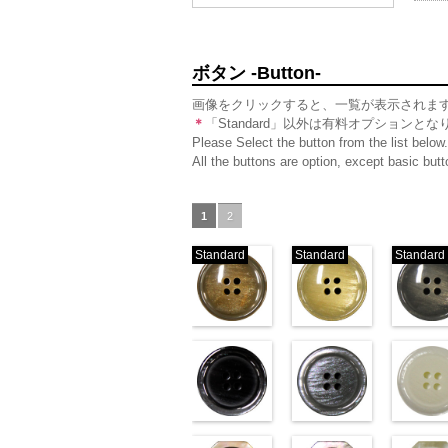
ボタン -Button-
画像をクリックすると、一覧が表示されま
＊
「Standard」以外は有料オプションとな
Please Select the button from the list below.
All the buttons are option, except basic bu
1
2
Standard
Standard
Standard
標準ベージュ
標準クリー
(VT103-G43/SN)
(VT103-G40/SN)
(VT103-G
http://www.anys.co.jp/wp-
http://www.anys.co.jp/wp-
http://ww
content/uploads/2013/04/vt103-
content/uploads/2013/04/v
content/u
g43.jpg
VT103-G43
g40.jpg
ベージュ
VT103-G40
g06.jpg
クリー
V
標準
大ボタン直径23mm／小
ブラック(VT102-
標準
大ボタン直径23mm
グレー(VT10
準
大ボタ
ボタン直径18mm
S09/SN)
ボタン直径18mm
S06/SN)
0
タン直径1
S01/SN)
0