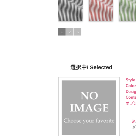
Macolina、
100％
AK203-51
ンク(AK201-
レ
Macolina、
100％
AK203-50
レー(AK201-
ネ
Macolin
リエステ
AK203-3
イビー
NUDE、
DOLCELABY
ッド
53/LT)
花柄
キ
NUDE、
DOLCELABY
イビー
52/LT)
花柄
NUDE、
100％
レー
(AK201-
花柄
pinkywolman
6000
ュプラ100％
http://www.anys.co.jp/wp-
pinkywolman
6000
キュプラ
http://www.anys.co.jp/wp-
pinkywol
DOLCEL
ュプラ10
50/LT)
0
DOLCELABY、
content/uploads/2013/05/ak201-
0
100％
content/uploads/2013/04/a
0
6000
DOLCEL
http://ww
FairyRose
53.jpg
ドット柄スト
DOLCELABY、
52.jpg
ドット柄スト
FairyRos
content/u
ドット柄
6000
AK201-53
ライプブラッ
ピ
FairyRose
AK201-52
ライプレッド
グ
6000
50.jpg
ライプグ
1
2
3
ンク
ク(AKL5300-
花柄ド
6000
レー
(AKL5300-
花柄ド
AK201-5
ン(AKL53
ット
5/LT)
キュプ
ット
4/LT)
キュプ
イビー
3/LT)
花
ラ100％
http://www.anys.co.jp/wp-
ラ100％
http://www.anys.co.jp/wp-
ドット
http://ww
キ
DOLCELABY、
content/uploads/2013/05/akl5300-
DOLCELABY、
content/uploads/2013/05/a
プラ100
content/u
FairyRose
5.jpg
FairyRose
4.jpg
DOLCEL
3.jpg
6000
AKL5300-5
6000
AKL5300-4
FairyRos
AKL5300
選択中/ Selected
ブラック
ド
レッド
ドッ
6000
グリーン
ット柄ストラ
ト柄ストライ
ット柄ス
Styl
イプ
キュプ
プ
キュプラ
イプ
キュ
Colo
ラ100％
100％
ラ100％
Desi
DOLCELABY、
DOLCELABY、
DOLCEL
Cont
FairyRose
FairyRose
FairyRos
オプショ
6000
6000
6000
※
ざ