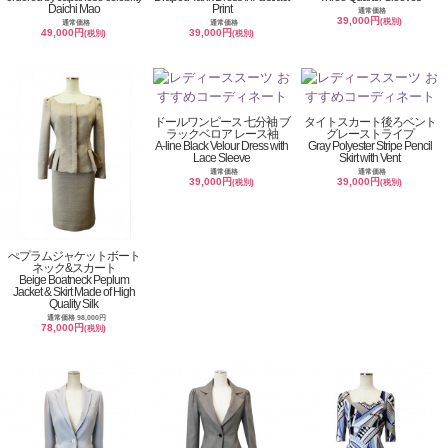
Daichi Mao
Print
通常価格
39,000円
(税別)
通常価格
通常価格
49,000円
39,000円
(税別)
(税別)
ドールワンピース 七分袖 ブ
タイトスカート後ろベント
ラックベロア レース袖
グレーストライプ
A-line Black Velour Dress with
Gray Polyester Stripe Pencil
Lace Sleeve
Skirt with Vent
通常価格
通常価格
39,000円
39,000円
(税別)
(税別)
ぺプラムジャケットボート
ネック&スカート
Beige Boatneck Peplum
Jacket & Skirt Made of High
Quality Silk
通常価格 98,000円
78,000円
(税別)