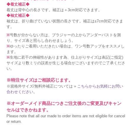
◆着丈補正◆
着丈は背中心の長さです。補正は＋3cm対応できます。
◆袖丈補正◆
袖丈は、折り曲げていない状態の長さです。補正は±7cm対応できま
す。
※
号数が分からない方は、ブラジャーの上からアンダーバストを測
り、サイズ表と照らし合わせましょう。
※
ゆったりご着用いただきたい場合は、ワン号数アップをオススメし
ます。
※
生地に若干の伸縮性があります為、仕上がりサイズは表記(ご指定)
サイズより数ミリの誤差が生じる場合がございますのでご了承くださ
い。
※特注サイズはご相談応じます。
※規格外サイズ/無料外補正については »
こちらからお気軽にお問い
合わせください。
※オーダーメイド商品につきご注文後のご変更及びキャン
セルはできかねます。
Please note that all our made to order items are not eligible for cancel
or return.