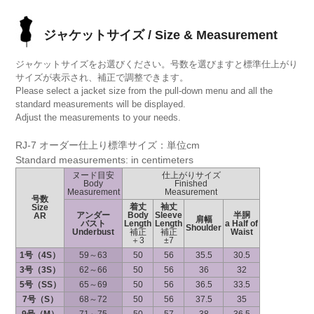
ジャケットサイズ / Size & Measurement
ジャケットサイズをお選びください。号数を選びますと標準仕上がり
サイズが表示され、補正で調整できます。
Please select a jacket size from the pull-down menu and all the
standard measurements will be displayed.
Adjust the measurements to your needs.
RJ-7 オーダー仕上り標準サイズ：単位cm
Standard measurements: in centimeters
ヌード目安
仕上がりサイズ
Body
Finished
Measurement
Measurement
号数
着丈
袖丈
Size
アンダー
Body
Sleeve
半胴
AR
肩幅
バスト
Length
Length
a Half of
Shoulder
Underbust
補正
補正
Waist
＋3
±7
1号（4S）
59～63
50
56
35.5
30.5
3号（3S）
62～66
50
56
36
32
5号（SS）
65～69
50
56
36.5
33.5
7号（S）
68～72
50
56
37.5
35