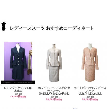
レディーススーツ おすすめコーディネート
ロングジャケット/Rong
ホワイトレース生地のスカ
ライトピンクのワンピース
Jacket
ートスーツ
スーツ
Skirt Suit, White Lace Fabric
Light Pink Dress Suit
通常価格
49,000円
(税別)
通常価格
通常価格
78,000円
78,000円
(税別)
(税別)