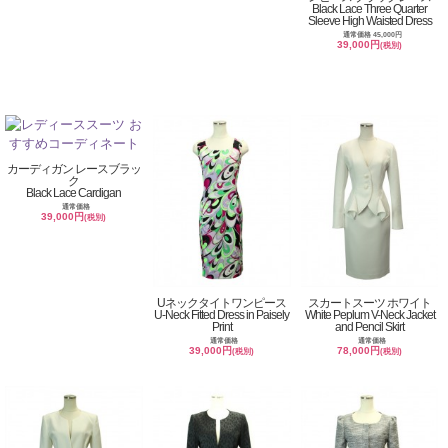
Black Lace Three Quarter
Sleeve High Waisted Dress
通常価格 45,000円
39,000円
(税別)
カーディガン レースブラッ
ク
Black Lace Cardigan
通常価格
39,000円
(税別)
Uネックタイトワンピース
スカートスーツ ホワイト
U-Neck Fitted Dress in Paisely
White Peplum V-Neck Jacket
Print
and Pencil Skirt
通常価格
通常価格
39,000円
78,000円
(税別)
(税別)