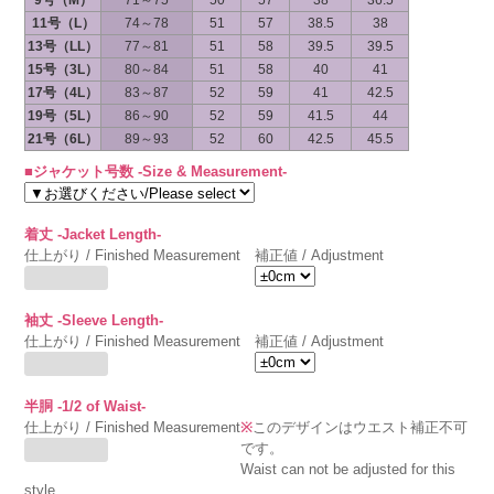
9号（M）
71～75
50
57
38
36.5
11号（L）
74～78
51
57
38.5
38
13号（LL）
77～81
51
58
39.5
39.5
15号（3L）
80～84
51
58
40
41
17号（4L）
83～87
52
59
41
42.5
19号（5L）
86～90
52
59
41.5
44
21号（6L）
89～93
52
60
42.5
45.5
■ジャケット号数 -Size & Measurement-
着丈 -Jacket Length-
仕上がり / Finished Measurement
補正値 / Adjustment
袖丈 -Sleeve Length-
仕上がり / Finished Measurement
補正値 / Adjustment
半胴 -1/2 of Waist-
仕上がり / Finished Measurement
※
このデザインはウエスト補正不可
です。
Waist can not be adjusted for this
style.