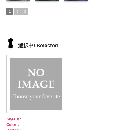
プラ100％
content/uploads/2013/05/akl5300-
ペイズリー柄
プラ100％
content/uploads/2013/05/akl5300-
ペイズリー柄
DOLCELABY、
content/uploads/2013/05/akl5300-
ペイズリー柄
プラ100％
content/uploads/2013
DOLCELABY、
5.jpg
グレー
DOLCELABY、
4.jpg
グリーン
FairyRose
3.jpg
ネイビー
DOLCELABY、
1.jpg
ＡＫＬ
1
2
3
FairyRose
AKL5300-5
(AK105-
FairyRose
AKL5300-4
(AK105-
6000
AKL5300-3
(AK105-
FairyRose
5300-1
ベー
6000
ブラック
59/LT)
ド
6000
レッド
58/LT)
ドッ
グリーン
57/LT)
ド
6000
ジュ
ドット
ット柄ストラ
http://www.anys.co.jp/wp-
ト柄ストライ
http://www.anys.co.jp/wp-
ット柄ストラ
http://www.anys.co.jp/wp-
柄ストライプ
イプ
content/uploads/2013/05/ak105-
キュプ
プ
content/uploads/2013/05/ak105-
キュプラ
イプ
content/uploads/2013/05/ak105-
キュプ
キュプラ
ラ100％
59.jpg
100％
58.jpg
ラ100％
57.jpg
100％
DOLCELABY、
AK105-59
グ
DOLCELABY、
AK105-58
グ
DOLCELABY、
AK105-57
ネ
DOLCELABY、
選択中/ Selected
FairyRose
レー
ペイズ
FairyRose
リーン
ペイ
FairyRose
イビー
ペイ
FairyRose
6000
リー柄
キュ
6000
ズリー柄
キ
6000
ズリー柄
キ
6000
プラ100％
ュプラ100％
ュプラ100％
DOLCELABY、
DOLCELABY、
DOLCELABY、
FairyRose
FairyRose
FairyRose
6000
6000
6000
Style #：
Color：