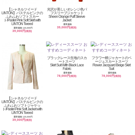
【シャネルツイード
光沢が美しいオレンジ色パ
LINTON】パステルピンクの
フスリーブジャケット
ふわふわソフトスカー
Sheen Orange Puff Sleeve
ト/Pastel Pink Soft Skirt with
Jacket
LINTON Tweed
通常価格
39,000円
(税別)
通常価格 120,000円
39,000円
(税別)
ブラックレース生地のスカ
フラワー柄ジャカートのベ
ートスーツ
ージュスカートスーツ
Skirt Suit With Black Lace
Flower Jacquard Beige Skirt
Fabric
Suit
通常価格
通常価格
78,000円
78,000円
(税別)
(税別)
【シャネルツイード
LINTON】パステルピンクの
ふわふわソフトジャケッ
ト/Pastel Pink Soft Jacket with
LINTON Tweed
通常価格 120,000円
39,000円
(税別)