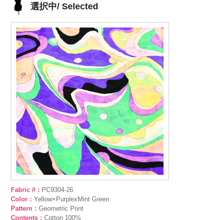
選択中/ Selected
Fabric #：
PC9304-26
Color：
Yellow×PurplexMint Green
Pattern：
Geometric Print
Contents：
Cotton 100%