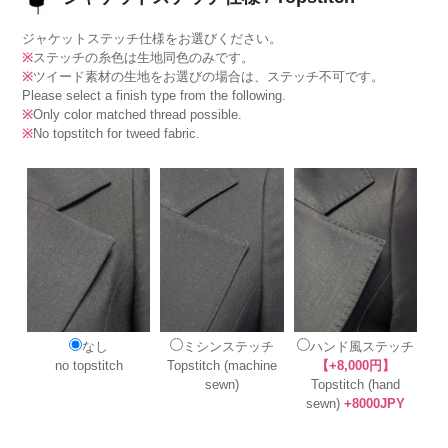
ジャケットステッチ仕様をお選びください。
※
ステッチの糸色は生地同色のみです。
※
ツイード素材の生地をお選びの場合は、ステッチ不可です。
Please select a finish type from the following.
※
Only color matched thread possible.
※
No topstitch for tweed fabric.
なし
ミシンステッチ
ハンド風ステッチ
no topstitch
Topstitch (machine
【+8,000円】
sewn)
Topstitch (hand
sewn)
+8000JPY