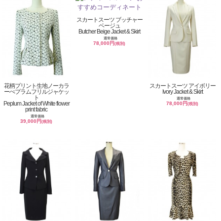
スカートスーツ ブッチャー
ベージュ
Butcher Beige Jacket & Skirt
通常価格
78,000円
(税別)
花柄プリント生地ノーカラ
スカートスーツ アイボリー
ーぺプラムフリルジャケッ
Ivory Jacket & Skirt
ト
通常価格
Peplum Jacket of White flower
78,000円
(税別)
print fabric
通常価格
39,000円
(税別)