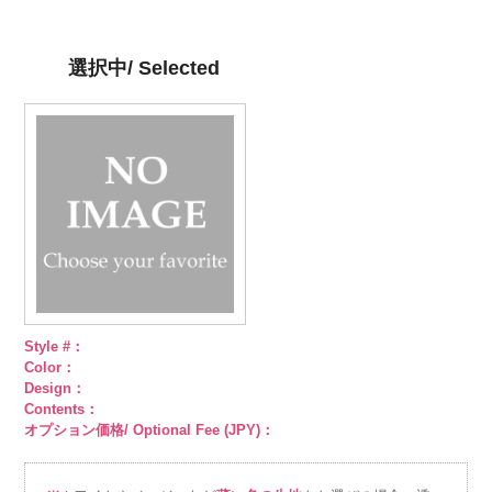
イプ
content/uploads/2013/05/ak105-
キュプ
プ
content/uploads/2013/05/ak105-
キュプラ
イプ
content/uploads/2013/05/ak105-
キュプ
キュプラ
ラ100％
59.jpg
100％
58.jpg
ラ100％
57.jpg
100％
DOLCELABY、
AK105-59
グ
DOLCELABY、
AK105-58
グ
DOLCELABY、
AK105-57
ネ
DOLCELABY、
選択中/ Selected
FairyRose
レー
ペイズ
FairyRose
リーン
ペイ
FairyRose
イビー
ペイ
FairyRose
6000
リー柄
キュ
6000
ズリー柄
キ
6000
ズリー柄
キ
6000
プラ100％
ュプラ100％
ュプラ100％
DOLCELABY、
DOLCELABY、
DOLCELABY、
FairyRose
FairyRose
FairyRose
6000
6000
6000
Style #：
Color：
Design：
Contents：
オプション価格/ Optional Fee (JPY)：