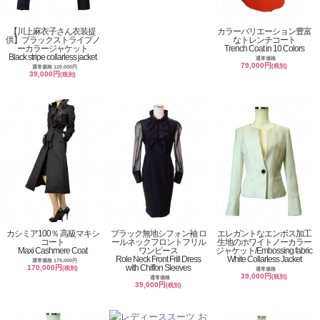
【川上麻衣子さん衣装提
カラーバリエーション豊富
供】ブラックストライプノ
なトレンチコート
ーカラージャケット
Trench Coat in 10 Colors
Black stripe collarless jacket
通常価格
79,000円
(税別)
通常価格 120,000円
39,000円
(税別)
カシミア100％ 高級マキシ
ブラック無地シフォン袖 ロ
エレガントなエンボス加工
コート
ールネックフロントフリル
生地のホワイトノーカラー
Maxi Cashmere Coat
ワンピース
ジャケット/Embossing fabric
Role Neck Front Frill Dress
White Collarless Jacket
通常価格 170,000円
with Chiffon Sleeves
170,000円
(税別)
通常価格
39,000円
(税別)
通常価格
39,000円
(税別)