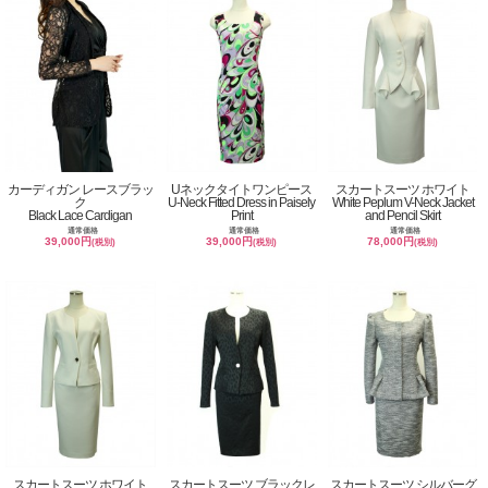
カーディガン レースブラッ
Uネックタイトワンピース
スカートスーツ ホワイト
ク
U-Neck Fitted Dress in Paisely
White Peplum V-Neck Jacket
Black Lace Cardigan
Print
and Pencil Skirt
通常価格
通常価格
通常価格
39,000円
39,000円
78,000円
(税別)
(税別)
(税別)
スカートスーツ ホワイト
スカートスーツ ブラックレ
スカートスーツ シルバーグ