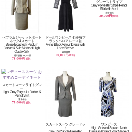
グレーストライプ
Gray Polyester Stripe Pencil
Skirt with Vent
通常価格
39,000円
(税別)
ぺプラムジャケットボート
ドールワンピース 七分袖 ブ
ネック&スカート
ラックベロア レース袖
Beige Boatneck Peplum
A-line Black Velour Dress with
Jacket & Skirt Made of High
Lace Sleeve
Quality Silk
通常価格
39,000円
(税別)
通常価格 98,000円
78,000円
(税別)
スカートスーツ ライトグレ
ー
Light Gray Polyester Jacket &
Pencil Skirt
通常価格
78,000円
(税別)
スカートスーツ グレードッ
ワンピース
ト
High Waisted Square Neck
Gray Dot Single Breasted
Dress in Abstract Print Made of