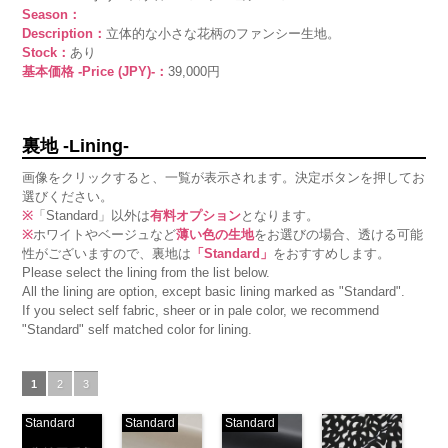
Season：
Description：
立体的な小さな花柄のファンシー生地。
Stock：
あり
基本価格 -Price (JPY)-：
39,000円
裏地 -Lining-
画像をクリックすると、一覧が表示されます。決定ボタンを押してお
選びください。
※
「Standard」以外は
有料オプション
となります。
※
ホワイトやベージュなど
薄い色の生地
をお選びの場合、透ける可能
性がございますので、裏地は
「Standard」
をおすすめします。
Please select the lining from the list below.
All the lining are option, except basic lining marked as "Standard".
If you select self fabric, sheer or in pale color, we recommend
"Standard" self matched color for lining.
1
2
3
Standard
Standard
Standard