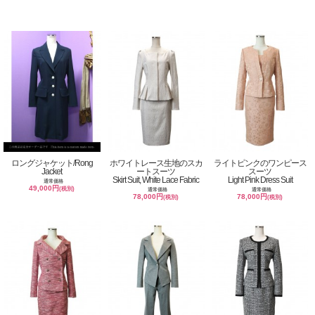
ロングジャケット/Rong
ホワイトレース生地のスカ
ライトピンクのワンピース
Jacket
ートスーツ
スーツ
Skirt Suit, White Lace Fabric
Light Pink Dress Suit
通常価格
49,000円
(税別)
通常価格
通常価格
78,000円
78,000円
(税別)
(税別)