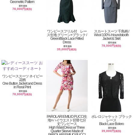
Geometric Pattern
通常価格
78,000円
(税別)
ワンピースフリル付 レー
スカートスーツ 千鳥柄 /
ス生地 グリーン×ブラック /
Wool 100% Houndstooth
Green/Black Lace Frilled
Jacket & Skirt
Dress
通常価格
78,000円
(税別)
通常価格
39,000円
(税別)
ワンピーススーツ ネイビー
花柄
One Button Jacket and Dress
in Floral Print
通常価格
78,000円
(税別)
PAROLARI EMILIO PUCCI生
ボレロジャケット ブラック
地×ハイウエスト切替七分
レース
丈ワンピース
Black Lace Bolero
High Waist Dress w/ Three
通常価格
Quarter Sleeve Made of
39,000円
(税別)
PAROLARI EMILIO PUCCI