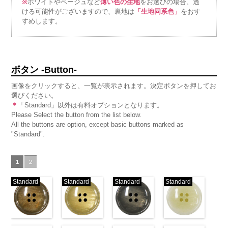
※
ホワイトやベージュなど
薄い色の生地
をお選びの場合、透
ける可能性がございますので、裏地は
「生地同系色」
をおす
すめします。
ボタン -Button-
画像をクリックすると、一覧が表示されます。決定ボタンを押してお
選びください。
＊
「Standard」以外は有料オプションとなります。
Please Select the button from the list below.
All the buttons are option, except basic buttons marked as
"Standard".
1
2
Standard
Standard
Standard
Standard
標準ベージュ
標準クリーム
標準グレー
標準ホワイト