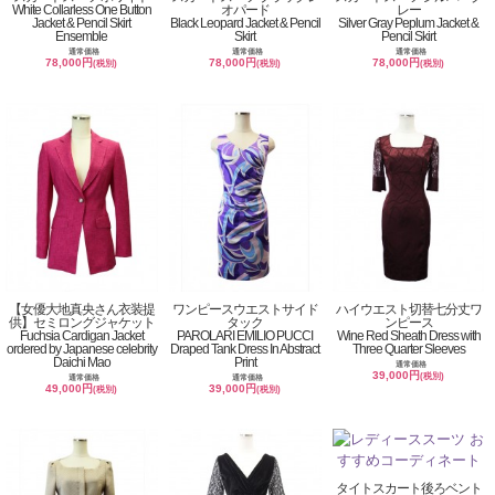
White Collarless One Button
オパード
レー
Jacket & Pencil Skirt
Black Leopard Jacket & Pencil
Silver Gray Peplum Jacket &
Ensemble
Skirt
Pencil Skirt
通常価格
通常価格
通常価格
78,000円
78,000円
78,000円
(税別)
(税別)
(税別)
【女優大地真央さん衣装提
ワンピースウエストサイド
ハイウエスト切替七分丈ワ
供】セミロングジャケット
タック
ンピース
Fuchsia Cardigan Jacket
PAROLARI EMILIO PUCCI
Wine Red Sheath Dress with
ordered by Japanese celebrity
Draped Tank Dress In Abstract
Three Quarter Sleeves
Daichi Mao
Print
通常価格
39,000円
(税別)
通常価格
通常価格
49,000円
39,000円
(税別)
(税別)
タイトスカート後ろベント