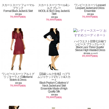
スカートスーツ フォーマル
スカートスーツ ウール&シ
ワンピーススーツ Leopard
ブラック
ルク グレー
Leopard Jacket and Dress
Formal Black Jacket & Skirt
WOOL & SILK Gray Jacket &
Ensemble
Skirt
通常価格
通常価格
78,000円
78,000円
(税別)
(税別)
通常価格
78,000円
(税別)
ハイウエスト切替七分袖ワ
ンピース ブラックレース
Black Lace Three Quarter
Sleeve High Waisted Dress
通常価格 45,000円
39,000円
(税別)
ワンピーススーツ アルミグ
【高級シルク生地】ぺプラ
リッターラメ / Glitterlame
ムジャケットVカット&スカ
Bolero & Dress
ート
Black Peplum Collarless V
通常価格
Neck Jacket and Skirt
78,000円
(税別)
Ensemble Made of High
Quality Silk
通常価格
78,000円
(税別)