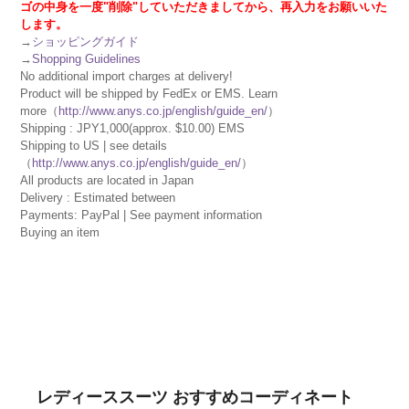
ゴの中身を一度"削除"していただきましてから、再入力をお願いいた
します。
→
ショッピングガイド
→
Shopping Guidelines
No additional import charges at delivery!
Product will be shipped by FedEx or EMS. Learn
more（
http://www.anys.co.jp/english/guide_en/
）
Shipping : JPY1,000(approx. $10.00) EMS
Shipping to US | see details
（
http://www.anys.co.jp/english/guide_en/
）
All products are located in Japan
Delivery : Estimated between
Payments: PayPal | See payment information
Buying an item
レディーススーツ おすすめコーディネート