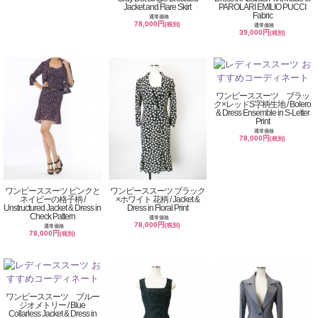
Jacket and Flare Skirt
PAROLARI EMILIO PUCCI
Fabric
通常価格
78,000円
(税別)
通常価格
39,000円
(税別)
ワンピーススーツ ブラッ
ク×レッドS字柄生地 / Bolero
& Dress Ensemble in S-Letter
Print
通常価格
78,000円
(税別)
ワンピーススーツ ピンクと
ワンピーススーツ ブラック
ネイビーの格子柄 /
×ホワイト 花柄 / Jacket &
Unstructured Jacket & Dress in
Dress in Floral Print
Check Pattern
通常価格
78,000円
(税別)
通常価格
78,000円
(税別)
ワンピーススーツ ブルー
ジオメトリー / Blue
Collarless Jacket & Dress in