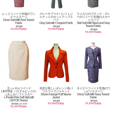
レッドツィード生地のワン
グレーサブリナパンツｘジ
ラメ入りのブラック・グレ
ピーススーツ
ャケットのセットアップス
ーのツィード生地のスカー
Dress Suit With Red Tweed
ーツ
トスーツ
Fabric
Gray Suit with Cropped Pants
Skirt Suit With Black and Gray
Tweed Fabric
通常価格
通常価格
78,000円
78,000円
(税別)
(税別)
通常価格
78,000円
(税別)
【シャネルツイード
光沢が美しいオレンジ色パ
ネイビーツィード生地のワ
LINTON】パステルピンクの
フスリーブジャケット
ンピーススーツ
ふわふわソフトスカー
Sheen Orange Puff Sleeve
Dress Suit With Navy Tweed
ト/Pastel Pink Soft Skirt with
Jacket
Fabric
LINTON Tweed
通常価格
通常価格
39,000円
78,000円
(税別)
(税別)
通常価格 120,000円
39,000円
(税別)