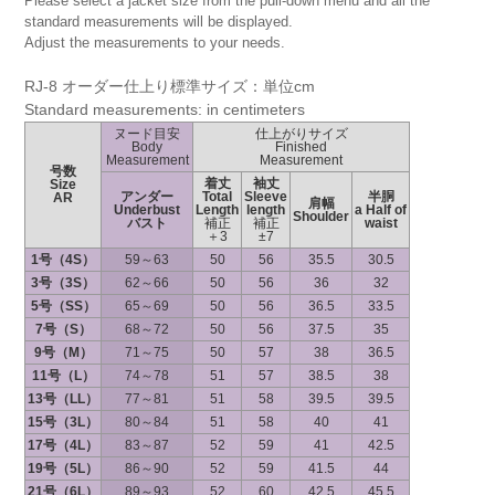
Please select a jacket size from the pull-down menu and all the
standard measurements will be displayed.
Adjust the measurements to your needs.
RJ-8 オーダー仕上り標準サイズ：単位cm
Standard measurements: in centimeters
ヌード目安
仕上がりサイズ
Body
Finished
Measurement
Measurement
号数
着丈
袖丈
Size
アンダー
Total
Sleeve
半胴
AR
肩幅
Underbust
Length
length
a Half of
Shoulder
バスト
補正
補正
waist
＋3
±7
1号（4S）
59～63
50
56
35.5
30.5
3号（3S）
62～66
50
56
36
32
5号（SS）
65～69
50
56
36.5
33.5
7号（S）
68～72
50
56
37.5
35
9号（M）
71～75
50
57
38
36.5
11号（L）
74～78
51
57
38.5
38
13号（LL）
77～81
51
58
39.5
39.5
15号（3L）
80～84
51
58
40
41
17号（4L）
83～87
52
59
41
42.5
19号（5L）
86～90
52
59
41.5
44
21号（6L）
89～93
52
60
42.5
45.5