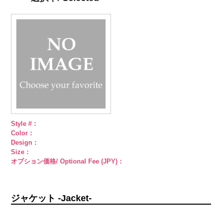
柄
大ボタン
柄
大ボタン
ブラック
ラ
直径23mm／
直径23mm／
インストーン
小ボタン直径
小ボタン直径
花
大ボタン
18mm
4000
18mm
4000
直径23mm／
小ボタン直径
18mm
4000
Style #：
Color：
Design：
Size：
オプション価格/ Optional Fee (JPY)：
ジャケット -Jacket-