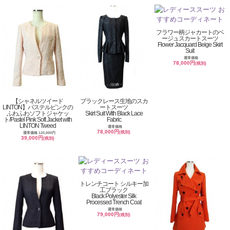
フラワー柄ジャカートのベ
ージュスカートスーツ
Flower Jacquard Beige Skirt
Suit
通常価格
78,000円
(税別)
【シャネルツイード
ブラックレース生地のスカ
LINTON】パステルピンクの
ートスーツ
ふわふわソフトジャケッ
Skirt Suit With Black Lace
ト/Pastel Pink Soft Jacket with
Fabric
LINTON Tweed
通常価格
78,000円
(税別)
通常価格 120,000円
39,000円
(税別)
トレンチコート シルキー加
工ブラック
Black Polyester Silk
Processed Trench Coat
通常価格
79,000円
(税別)