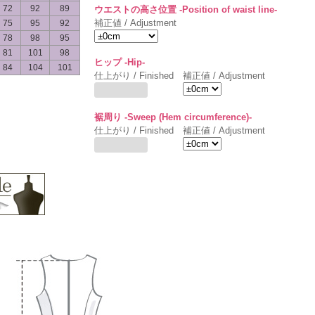
72
92
89
ウエストの高さ位置 -Position of waist line-
補正値 / Adjustment
75
95
92
78
98
95
81
101
98
ヒップ -Hip-
84
104
101
仕上がり / Finished
補正値 / Adjustment
裾周り -Sweep (Hem circumference)-
仕上がり / Finished
補正値 / Adjustment