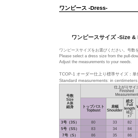
ワンピース -Dress-
ワンピースサイズ -Size & M
ワンピースサイズをお選びください。号数
Please select a dress size from the pull-do
Adjust the measurements to your needs.
TCOP-1 オーダー仕上り標準サイズ：単
Standard measurements: in centimeters
仕上がりサイ
Finished
Measuremen
号数
Size
総丈
A体
Full
トップバスト
肩幅
細身
length
Topbust
Shoulder
補正
±7
3号（3S）
80
33
82
5号（SS）
83
34
84
7号（S）
86
35
86