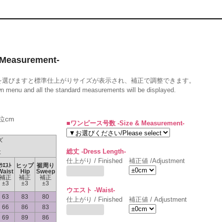
easurement-
を選びますと標準仕上がりサイズが表示され、補正で調整できます。
wn menu and all the standard measurements will be displayed.
位cm
■ワンピース号数 -Size & Measurement-
ズ
総丈 -Dress Length-
t
仕上がり / Finished
補正値 /Adjustment
ｳｴｽﾄ
ヒップ
裾周り
Waist
Hip
Sweep
補正
補正
補正
±3
±3
±3
ウエスト -Waist-
63
83
80
仕上がり / Finished
補正値 / Adjustment
66
86
83
69
89
86