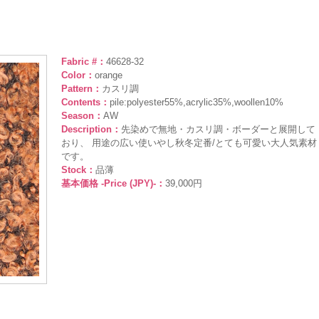
Fabric #：
46628-32
Color：
orange
Pattern：
カスリ調
Contents：
pile:polyester55%,acrylic35%,woollen10%
Season：
AW
Description：
先染めで無地・カスリ調・ボーダーと展開して
おり、 用途の広い使いやし秋冬定番/とても可愛い大人気素材
です。
Stock：
品薄
基本価格 -Price (JPY)-：
39,000円