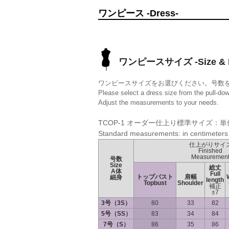
ワンピース -Dress-
ワンピースサイズ -Size & M
ワンピースサイズをお選びください。号数
Please select a dress size from the pull-do
Adjust the measurements to your needs.
TCOP-1 オーダー仕上り標準サイズ：単
Standard measurements: in centimeters
仕上がりサイ
Finished
Measuremen
号数
Size
総丈
A体
Full
トップバスト
肩幅
細身
length
Topbust
Shoulder
補正
±7
3号（3S）
80
33
82
5号（SS）
83
34
84
7号（S）
86
35
86