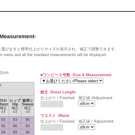
easurement-
を選びますと標準仕上がりサイズが表示され、補正で調整できます。
wn menu and all the standard measurements will be displayed.
位cm
■ワンピース号数 -Size & Measurement-
ズ
総丈 -Dress Length-
t
仕上がり / Finished
補正値 /Adjustment
ｳｴｽﾄ
ヒップ
裾周り
Waist
Hip
Sweep
補正
補正
補正
±3
±3
±3
ウエスト -Waist-
63
83
80
仕上がり / Finished
補正値 / Adjustment
66
86
83
69
89
86