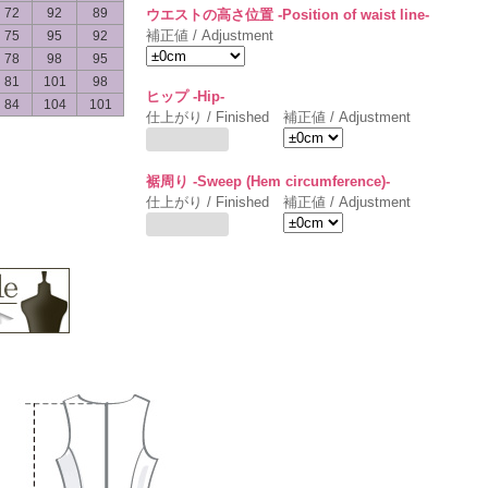
72
92
89
ウエストの高さ位置 -Position of waist line-
補正値 / Adjustment
75
95
92
78
98
95
81
101
98
ヒップ -Hip-
84
104
101
仕上がり / Finished
補正値 / Adjustment
裾周り -Sweep (Hem circumference)-
仕上がり / Finished
補正値 / Adjustment