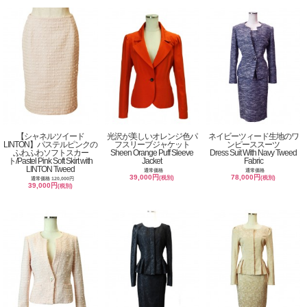
【シャネルツイード
光沢が美しいオレンジ色パ
ネイビーツィード生地のワ
LINTON】パステルピンクの
フスリーブジャケット
ンピーススーツ
ふわふわソフトスカー
Sheen Orange Puff Sleeve
Dress Suit With Navy Tweed
ト/Pastel Pink Soft Skirt with
Jacket
Fabric
LINTON Tweed
通常価格
通常価格
39,000円
78,000円
(税別)
(税別)
通常価格 120,000円
39,000円
(税別)