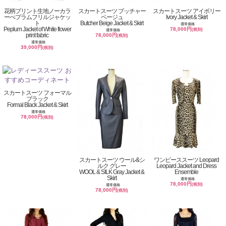
花柄プリント生地ノーカラ
スカートスーツ ブッチャー
スカートスーツ アイボリー
ーぺプラムフリルジャケッ
ベージュ
Ivory Jacket & Skirt
ト
Butcher Beige Jacket & Skirt
通常価格
Peplum Jacket of White flower
78,000円
(税別)
通常価格
print fabric
78,000円
(税別)
通常価格
39,000円
(税別)
スカートスーツ フォーマル
ブラック
Formal Black Jacket & Skirt
通常価格
78,000円
(税別)
スカートスーツ ウール&シ
ワンピーススーツ Leopard
ルク グレー
Leopard Jacket and Dress
WOOL & SILK Gray Jacket &
Ensemble
Skirt
通常価格
78,000円
(税別)
通常価格
78,000円
(税別)