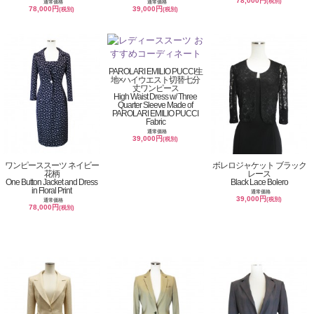
78,000円
(税別)
通常価格
通常価格
78,000円
39,000円
(税別)
(税別)
PAROLARI EMILIO PUCCI生
地×ハイウエスト切替七分
丈ワンピース
High Waist Dress w/ Three
Quarter Sleeve Made of
PAROLARI EMILIO PUCCI
Fabric
通常価格
39,000円
(税別)
ワンピーススーツ ネイビー
ボレロジャケット ブラック
花柄
レース
One Button Jacket and Dress
Black Lace Bolero
in Floral Print
通常価格
39,000円
(税別)
通常価格
78,000円
(税別)