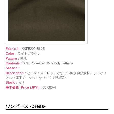
Fabric #：
KKF5200-58-25
Color：
ライトブラウン
Pattern：
無地
Contents：
85% Polyester, 15% Polyurethane
Season：
Description：
とにかくストレッチがすごい伸び伸び素材。しっかり
とした厚手で、シワになりにくく洗濯OK！
Stock：
あり
基本価格 -Price (JPY)-：
39,000円
ワンピース -Dress-