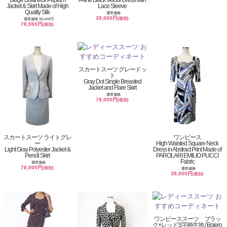
Beige Boatneck Peplum
A-line Black Velour Dress with
Jacket & Skirt Made of High
Lace Sleeve
Quality Silk
通常価格
39,000円
(税別)
通常価格 98,000円
78,000円
(税別)
スカートスーツ グレードッ
ト
Gray Dot Single Breasted
Jacket and Flare Skirt
通常価格
78,000円
(税別)
スカートスーツ ライトグレ
ワンピース
ー
High Waisted Square Neck
Light Gray Polyester Jacket &
Dress in Abstract Print Made of
Pencil Skirt
PAROLARI EMILIO PUCCI
Fabric
通常価格
78,000円
(税別)
通常価格
39,000円
(税別)
ワンピーススーツ ブラッ
ク×レッドS字柄生地 / Bolero