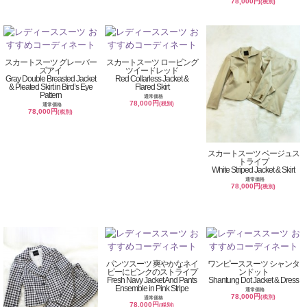
78,000円
(税別)
スカートスーツ グレーバー
スカートスーツ ロービング
ズアイ
ツイードレッド
Gray Double Breasted Jacket
Red Collarless Jacket &
& Pleated Skirt in Bird’s Eye
Flared Skirt
Pattern
通常価格
78,000円
(税別)
通常価格
78,000円
(税別)
スカートスーツ ベージュス
トライプ
White Striped Jacket & Skirt
通常価格
78,000円
(税別)
パンツスーツ 爽やかなネイ
ワンピーススーツ シャンタ
ビーにピンクのストライプ
ンドット
Fresh Navy Jacket And Pants
Shantung Dot Jacket & Dress
Ensemble in Pink Stripe
通常価格
78,000円
(税別)
通常価格
78,000円
(税別)