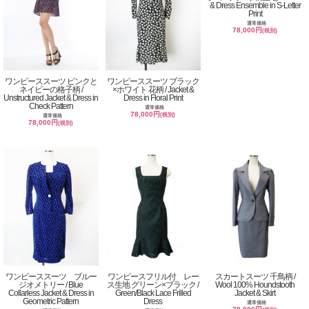
& Dress Ensemble in S-Letter
Print
通常価格
78,000円
(税別)
ワンピーススーツ ピンクと
ワンピーススーツ ブラック
ネイビーの格子柄 /
×ホワイト 花柄 / Jacket &
Unstructured Jacket & Dress in
Dress in Floral Print
Check Pattern
通常価格
78,000円
(税別)
通常価格
78,000円
(税別)
ワンピーススーツ ブルー
ワンピースフリル付 レー
スカートスーツ 千鳥柄 /
ジオメトリー / Blue
ス生地 グリーン×ブラック /
Wool 100% Houndstooth
Collarless Jacket & Dress in
Green/Black Lace Frilled
Jacket & Skirt
Geometric Pattern
Dress
通常価格