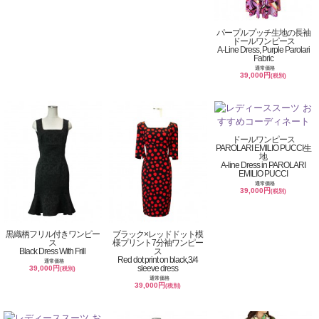
パープルプッチ生地の長袖
ドールワンピース
A-Line Dress, Purple Parolari
Fabric
通常価格
39,000円
(税別)
ドールワンピース
PAROLARI EMILIO PUCCI生
地
A-line Dress in PAROLARI
EMILIO PUCCI
通常価格
39,000円
(税別)
黒織柄フリル付きワンピー
ブラック×レッドドット模
ス
様プリント7分袖ワンピー
Black Dress With Frill
ス
Red dot print on black,3/4
通常価格
sleeve dress
39,000円
(税別)
通常価格
39,000円
(税別)