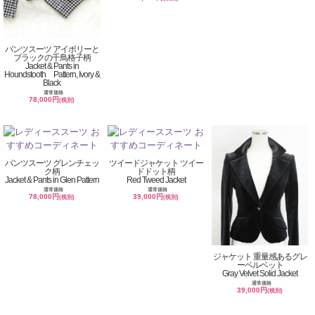
パンツスーツ アイボリーと
ブラックの千鳥格子柄
Jacket & Pants in
Houndstooth Pattern, Ivory &
Black
通常価格
78,000円
(税別)
パンツスーツ グレンチェッ
ツイードジャケット ツイー
ク柄
ドドット柄
Jacket & Pants in Glen Pattern
Red Tweed Jacket
通常価格
通常価格
78,000円
39,000円
(税別)
(税別)
ジャケット 重量感あるグレ
ーベルベット
Gray Velvet Solid Jacket
通常価格
39,000円
(税別)