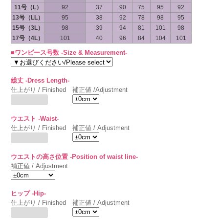
11号（L）
92
37
90
75
95
92
13号（LL）
95
38
92
78
98
95
15号（3L）
98
39
94
81
101
98
17号（4L）
101
40
96
84
104
101
■ワンピース号数 -Size & Measurement-
総丈 -Dress Length-
仕上がり / Finished
補正値 /Adjustment
ウエスト -Waist-
仕上がり / Finished
補正値 / Adjustment
ウエストの高さ位置 -Position of waist line-
補正値 / Adjustment
ヒップ -Hip-
仕上がり / Finished
補正値 / Adjustment