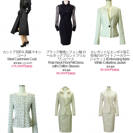
カシミア100％ 高級マキシ
ブラック無地シフォン袖 ロ
エレガントなエンボス加工
コート
ールネックフロントフリル
生地のホワイトノーカラー
Maxi Cashmere Coat
ワンピース
ジャケット/Embossing fabric
Role Neck Front Frill Dress
White Collarless Jacket
通常価格 170,000円
with Chiffon Sleeves
170,000円
(税別)
通常価格
39,000円
(税別)
通常価格
39,000円
(税別)