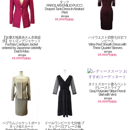
タック
PAROLARI EMILIO PUCCI
Draped Tank Dress In Abstract
Print
通常価格
39,000円
(税別)
【女優大地真央さん衣装提
ハイウエスト切替七分丈ワ
供】セミロングジャケット
ンピース
Fuchsia Cardigan Jacket
Wine Red Sheath Dress with
ordered by Japanese celebrity
Three Quarter Sleeves
Daichi Mao
通常価格
39,000円
(税別)
通常価格
49,000円
(税別)
タイトスカート後ろベント
グレーストライプ
Gray Polyester Stripe Pencil
Skirt with Vent
通常価格
39,000円
(税別)
ぺプラムジャケットボート
ドールワンピース 七分袖 ブ
ネック&スカート
ラックベロア レース袖