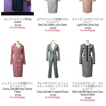
ロングジャケット/Rong
ホワイトレース生地のスカ
ライトピンクのワンピース
Jacket
ートスーツ
スーツ
Skirt Suit, White Lace Fabric
Light Pink Dress Suit
通常価格
49,000円
(税別)
通常価格
通常価格
78,000円
78,000円
(税別)
(税別)
レッドツィード生地のワン
グレーサブリナパンツｘジ
ラメ入りのブラック・グレ
ピーススーツ
ャケットのセットアップス
ーのツィード生地のスカー
Dress Suit With Red Tweed
ーツ
トスーツ
Fabric
Gray Suit with Cropped Pants
Skirt Suit With Black and Gray
Tweed Fabric
通常価格
通常価格
78,000円
78,000円
(税別)
(税別)
通常価格
78,000円
(税別)