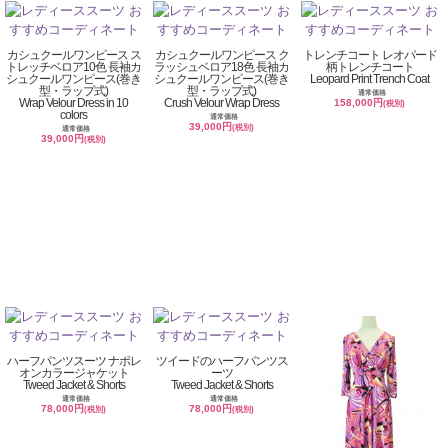
カシュクールワンピース ス
カシュクールワンピース ク
トレンチコート レオパード
トレッチベロア10色 長袖カ
ラッシュベロア18色 長袖カ
柄トレンチコート
シュクールワンピース(巻き
シュクールワンピース(巻き
Leopard Print Trench Coat
型・ラップ式)
型・ラップ式)
通常価格
Wrap Velour Dress in 10
Crush Velour Wrap Dress
158,000円
(税別)
colors
通常価格
39,000円
(税別)
通常価格
39,000円
(税別)
ハーフパンツスーツ ナポレ
ツイードのハーフパンツス
オンカラージャケット
ーツ
Tweed Jacket & Shorts
Tweed Jacket & Shorts
通常価格
通常価格
78,000円
78,000円
(税別)
(税別)