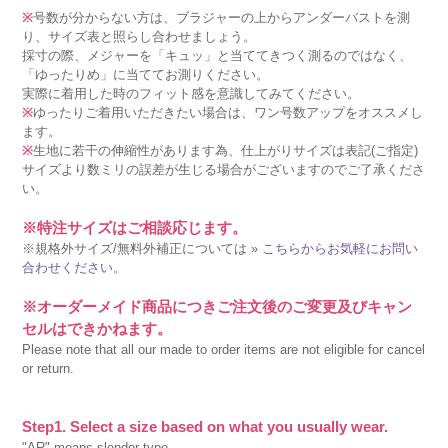
※
号数が分からない方は、ブラジャーの上からアンダーバストを測
り、サイズ表と照らし合わせましょう。
採寸の際、メジャーを「キュッ」と当ててきつく測るのではなく、
「ゆったりめ」に当ててお測りください。
実際に着用した時のフィット感を意識してみてください。
※
ゆったりご着用いただきたい場合は、ワン号数アップをオススメし
ます。
※
生地に若干の伸縮性があります為、仕上がりサイズは表記(ご指定)
サイズより数ミリの誤差が生じる場合がございますのでご了承くださ
い。
※特注サイズはご相談応じます。
※規格外サイズ/無料外補正については »
こちらからお気軽にお問い
合わせください。
※オーダーメイド商品につきご注文後のご変更及びキャン
セルはできかねます。
Please note that all our made to order items are not eligible for cancel
or return.
Step1. Select a size based on what you usually wear.
"AR" means slender type.