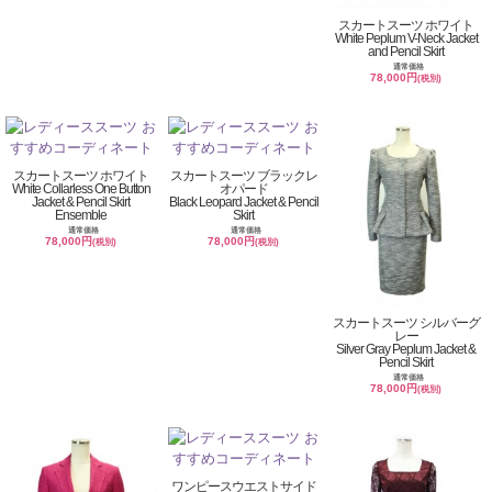
スカートスーツ ホワイト
White Peplum V-Neck Jacket
and Pencil Skirt
通常価格
78,000円
(税別)
スカートスーツ ホワイト
スカートスーツ ブラックレ
White Collarless One Button
オパード
Jacket & Pencil Skirt
Black Leopard Jacket & Pencil
Ensemble
Skirt
通常価格
通常価格
78,000円
78,000円
(税別)
(税別)
スカートスーツ シルバーグ
レー
Silver Gray Peplum Jacket &
Pencil Skirt
通常価格
78,000円
(税別)
ワンピースウエストサイド