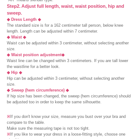
Step2. Adjust full length, waist, waist position, hip and
sweep.
◆ Dress Length ◆
The standard size is for a 162 centimeter tall person, below knee
length. Length can be adjusted within 7 centimeter.
◆ Waist ◆
Waist can be adjusted within 3 centimeter, without selecting another
size.
◆ Waist position adjustment◆
Waist line can be changed within 3 centimeters. If you are tall lower
the waistline for a better look.
◆ Hip ◆
Hip can be adjusted within 3 centimeter, without selecting another
size.
◆ Sweep (hem circumference) ◆
If hip size has been changed, the sweep (hem circumference) should
be adjusted too in order to keep the same silhouette.
※
If you don't know your size, measure you bust over your bra and
compare to the table.
Make sure the measuring tape is not too tight.
※
If you like to wear your dress in a loose-fitting style, choose one