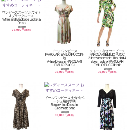
ワンピーススーツ ホワイト
&ブラックレース
White and Blacklace Jacket &
Dress
通常価格
78,000円
(税別)
ドールワンピース
ストール付きツーピース
PAROLARI EMILIO PUCCI生
PAROLARI EMILIO PUCCI
地
3 items ensemble: Top, skirt &
A-line Dress in PAROLARI
stole made of PAROLARI
EMILIO PUCCI
EMILIO PUCCI fabric
通常価格
通常価格
39,000円
39,000円
(税別)
(税別)
ドールワンピース 七分袖 ベ
ージュ幾何学柄
Beige A-line Dress in
Geometric print
通常価格
39,000円
(税別)