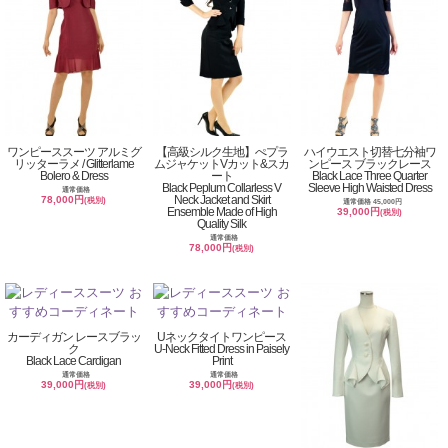
ワンピーススーツ アルミグ
【高級シルク生地】ぺプラ
ハイウエスト切替七分袖ワ
リッターラメ / Glitterlame
ムジャケットVカット&スカ
ンピース ブラックレース
Bolero & Dress
ート
Black Lace Three Quarter
Black Peplum Collarless V
Sleeve High Waisted Dress
通常価格
Neck Jacket and Skirt
78,000円
(税別)
通常価格 45,000円
Ensemble Made of High
39,000円
(税別)
Quality Silk
通常価格
78,000円
(税別)
カーディガン レースブラッ
Uネックタイトワンピース
ク
U-Neck Fitted Dress in Paisely
Black Lace Cardigan
Print
通常価格
通常価格
39,000円
39,000円
(税別)
(税別)