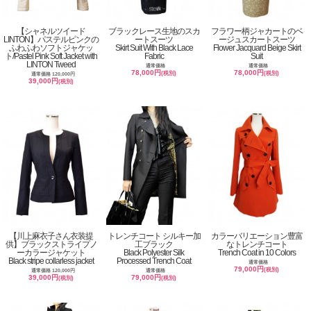
【シャネルツイード
ブラックレース生地のスカ
フラワー柄ジャカートのベ
LINTON】パステルピンクの
ートスーツ
ージュスカートスーツ
ふわふわソフトジャケッ
Skirt Suit With Black Lace
Flower Jacquard Beige Skirt
ト/Pastel Pink Soft Jacket with
Fabric
Suit
LINTON Tweed
通常価格
通常価格
78,000円
78,000円
(税別)
(税別)
通常価格 120,000円
39,000円
(税別)
【川上麻衣子さん衣装提
トレンチコート シルキー加
カラーバリエーション豊富
供】ブラックストライプノ
工ブラック
なトレンチコート
ーカラージャケット
Black Polyester Silk
Trench Coat in 10 Colors
Black stripe collarless jacket
Processed Trench Coat
通常価格
79,000円
(税別)
通常価格 120,000円
通常価格
39,000円
79,000円
(税別)
(税別)