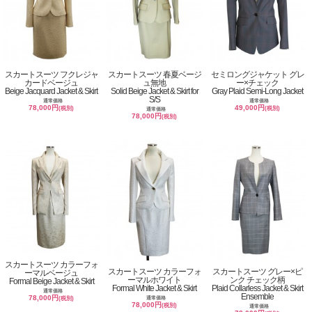
スカートスーツ フクレジャ
スカートスーツ 春夏ベージ
セミロングジャケット グレ
カードベージュ
ュ無地
ー×チェック
Beige Jacquard Jacket & Skirt
Solid Beige Jacket & Skirt for
Gray Plaid Semi-Long Jacket
S/S
通常価格
通常価格
78,000円
49,000円
(税別)
(税別)
通常価格
78,000円
(税別)
スカートスーツ カラーフォ
スカートスーツ カラーフォ
スカートスーツ グレー×ピ
ーマルベージュ
ーマルホワイト
ンク チェック柄
Formal Beige Jacket & Skirt
Formal White Jacket & Skirt
Plaid Collarless Jacket & Skirt
通常価格
Ensemble
78,000円
通常価格
(税別)
78,000円
(税別)
通常価格