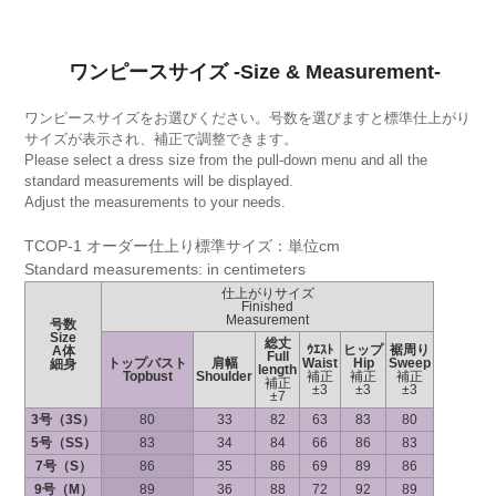
ワンピースサイズ -Size & Measurement-
ワンピースサイズをお選びください。号数を選びますと標準仕上がり
サイズが表示され、補正で調整できます。
Please select a dress size from the pull-down menu and all the
standard measurements will be displayed.
Adjust the measurements to your needs.
TCOP-1 オーダー仕上り標準サイズ：単位cm
Standard measurements: in centimeters
仕上がりサイズ
Finished
Measurement
号数
Size
総丈
ｳｴｽﾄ
ヒップ
裾周り
A体
Full
トップバスト
肩幅
Waist
Hip
Sweep
細身
length
Topbust
Shoulder
補正
補正
補正
補正
±3
±3
±3
±7
3号（3S）
80
33
82
63
83
80
5号（SS）
83
34
84
66
86
83
7号（S）
86
35
86
69
89
86
9号（M）
89
36
88
72
92
89