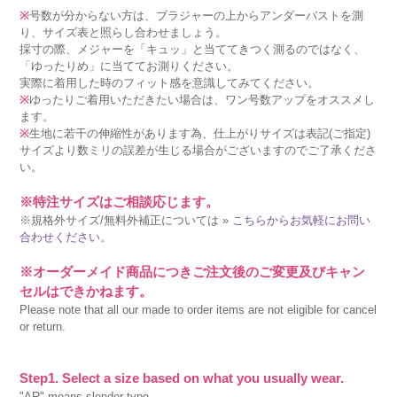
※
号数が分からない方は、ブラジャーの上からアンダーバストを測
り、サイズ表と照らし合わせましょう。
採寸の際、メジャーを「キュッ」と当ててきつく測るのではなく、
「ゆったりめ」に当ててお測りください。
実際に着用した時のフィット感を意識してみてください。
※
ゆったりご着用いただきたい場合は、ワン号数アップをオススメし
ます。
※
生地に若干の伸縮性があります為、仕上がりサイズは表記(ご指定)
サイズより数ミリの誤差が生じる場合がございますのでご了承くださ
い。
※特注サイズはご相談応じます。
※規格外サイズ/無料外補正については »
こちらからお気軽にお問い
合わせください。
※オーダーメイド商品につきご注文後のご変更及びキャン
セルはできかねます。
Please note that all our made to order items are not eligible for cancel
or return.
Step1. Select a size based on what you usually wear.
"AR" means slender type.