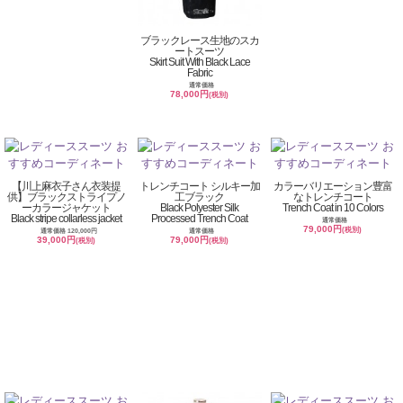
ブラックレース生地のスカ
ートスーツ
Skirt Suit With Black Lace
Fabric
通常価格
78,000円
(税別)
【川上麻衣子さん衣装提
トレンチコート シルキー加
カラーバリエーション豊富
供】ブラックストライプノ
工ブラック
なトレンチコート
ーカラージャケット
Black Polyester Silk
Trench Coat in 10 Colors
Black stripe collarless jacket
Processed Trench Coat
通常価格
79,000円
(税別)
通常価格 120,000円
通常価格
39,000円
79,000円
(税別)
(税別)