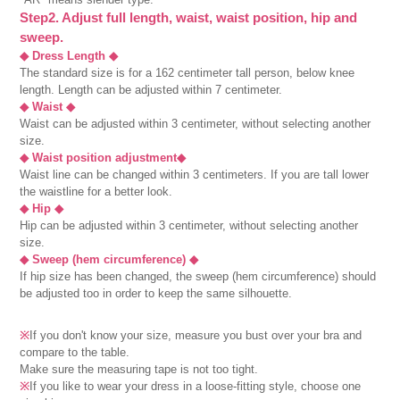
Step2. Adjust full length, waist, waist position, hip and
sweep.
◆ Dress Length ◆
The standard size is for a 162 centimeter tall person, below knee
length. Length can be adjusted within 7 centimeter.
◆ Waist ◆
Waist can be adjusted within 3 centimeter, without selecting another
size.
◆ Waist position adjustment◆
Waist line can be changed within 3 centimeters. If you are tall lower
the waistline for a better look.
◆ Hip ◆
Hip can be adjusted within 3 centimeter, without selecting another
size.
◆ Sweep (hem circumference) ◆
If hip size has been changed, the sweep (hem circumference) should
be adjusted too in order to keep the same silhouette.
※
If you don't know your size, measure you bust over your bra and
compare to the table.
Make sure the measuring tape is not too tight.
※
If you like to wear your dress in a loose-fitting style, choose one