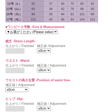
11号（L）
92
37
90
75
95
92
13号（LL）
95
38
92
78
98
95
15号（3L）
98
39
94
81
101
98
17号（4L）
101
40
96
84
104
101
■ワンピース号数 -Size & Measurement-
総丈 -Dress Length-
仕上がり / Finished
補正値 /Adjustment
ウエスト -Waist-
仕上がり / Finished
補正値 / Adjustment
ウエストの高さ位置 -Position of waist line-
補正値 / Adjustment
ヒップ -Hip-
仕上がり / Finished
補正値 / Adjustment