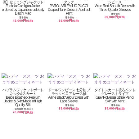
供】セミロングジャケット
タック
ンピース
Fuchsia Cardigan Jacket
PAROLARI EMILIO PUCCI
Wine Red Sheath Dress with
ordered by Japanese celebrity
Draped Tank Dress In Abstract
Three Quarter Sleeves
Daichi Mao
Print
通常価格
39,000円
(税別)
通常価格
通常価格
49,000円
39,000円
(税別)
(税別)
ぺプラムジャケットボート
ドールワンピース 七分袖 ブ
タイトスカート後ろベント
ネック&スカート
ラックベロア レース袖
グレーストライプ
Beige Boatneck Peplum
A-line Black Velour Dress with
Gray Polyester Stripe Pencil
Jacket & Skirt Made of High
Lace Sleeve
Skirt with Vent
Quality Silk
通常価格
通常価格
39,000円
39,000円
(税別)
(税別)
通常価格 98,000円
78,000円
(税別)