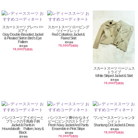
スカートスーツ グレーバー
スカートスーツ ロービング
ズアイ
ツイードレッド
Gray Double Breasted Jacket
Red Collarless Jacket &
& Pleated Skirt in Bird’s Eye
Flared Skirt
Pattern
通常価格
78,000円
(税別)
通常価格
78,000円
(税別)
スカートスーツ ベージュス
トライプ
White Striped Jacket & Skirt
通常価格
78,000円
(税別)
パンツスーツ アイボリーと
パンツスーツ 爽やかなネイ
ワンピーススーツ シャンタ
ブラックの千鳥格子柄
ビーにピンクのストライプ
ンドット
Jacket & Pants in
Fresh Navy Jacket And Pants
Shantung Dot Jacket & Dress
Houndstooth Pattern, Ivory &
Ensemble in Pink Stripe
通常価格
Black
78,000円
(税別)
通常価格
78,000円
(税別)
通常価格