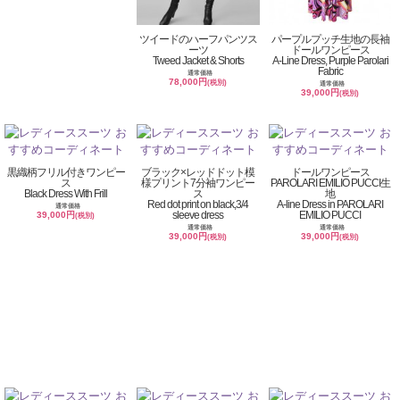
ツイードのハーフパンツス
パープルプッチ生地の長袖
ーツ
ドールワンピース
Tweed Jacket & Shorts
A-Line Dress, Purple Parolari
Fabric
通常価格
78,000円
(税別)
通常価格
39,000円
(税別)
黒織柄フリル付きワンピー
ブラック×レッドドット模
ドールワンピース
ス
様プリント7分袖ワンピー
PAROLARI EMILIO PUCCI生
Black Dress With Frill
ス
地
Red dot print on black,3/4
A-line Dress in PAROLARI
通常価格
sleeve dress
EMILIO PUCCI
39,000円
(税別)
通常価格
通常価格
39,000円
39,000円
(税別)
(税別)