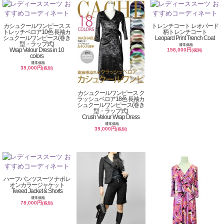
カシュクールワンピース ス
トレンチコート レオパード
トレッチベロア10色 長袖カ
柄トレンチコート
シュクールワンピース(巻き
Leopard Print Trench Coat
型・ラップ式)
通常価格
Wrap Velour Dress in 10
158,000円
(税別)
colors
通常価格
39,000円
(税別)
カシュクールワンピース ク
ラッシュベロア18色 長袖カ
シュクールワンピース(巻き
型・ラップ式)
Crush Velour Wrap Dress
通常価格
39,000円
(税別)
ハーフパンツスーツ ナポレ
オンカラージャケット
Tweed Jacket & Shorts
通常価格
78,000円
(税別)