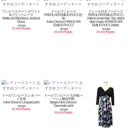
ワンピーススーツ ホワイト
ドールワンピース
ストール付きツーピース
&ブラックレース
PAROLARI EMILIO PUCCI生
PAROLARI EMILIO PUCCI
White and Blacklace Jacket &
地
3 items ensemble: Top, skirt &
Dress
A-line Dress in PAROLARI
stole made of PAROLARI
EMILIO PUCCI
EMILIO PUCCI fabric
通常価格
78,000円
(税別)
通常価格
通常価格
39,000円
39,000円
(税別)
(税別)
ドールワンピース レオパー
ドールワンピース 七分袖 ベ
ド生地
ージュ幾何学柄
A-line Dress in Leopard print
Beige A-line Dress in
Geometric print
通常価格
39,000円
(税別)
通常価格
39,000円
(税別)