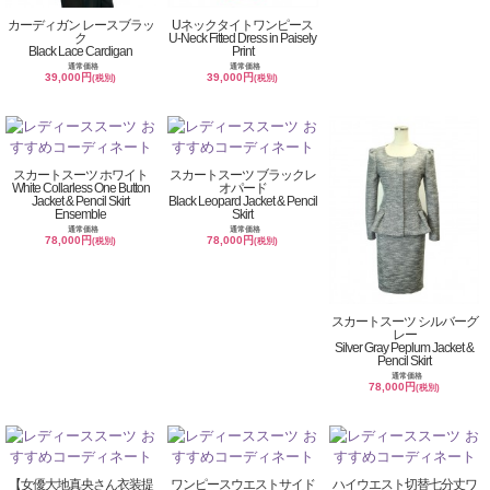
カーディガン レースブラッ
Uネックタイトワンピース
ク
U-Neck Fitted Dress in Paisely
Black Lace Cardigan
Print
通常価格
通常価格
39,000円
39,000円
(税別)
(税別)
スカートスーツ ホワイト
スカートスーツ ブラックレ
White Collarless One Button
オパード
Jacket & Pencil Skirt
Black Leopard Jacket & Pencil
Ensemble
Skirt
通常価格
通常価格
78,000円
78,000円
(税別)
(税別)
スカートスーツ シルバーグ
レー
Silver Gray Peplum Jacket &
Pencil Skirt
通常価格
78,000円
(税別)
【女優大地真央さん衣装提
ワンピースウエストサイド
ハイウエスト切替七分丈ワ