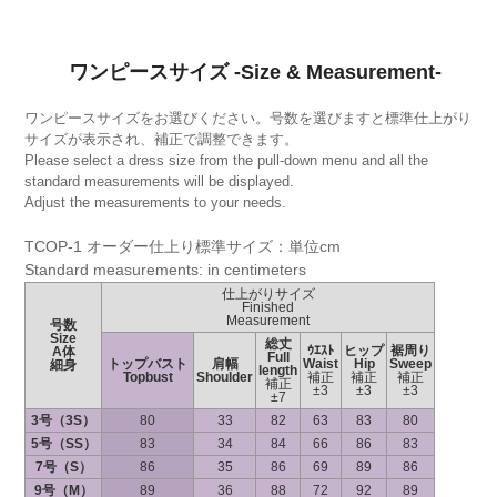
ワンピースサイズ -Size & Measurement-
ワンピースサイズをお選びください。号数を選びますと標準仕上がり
サイズが表示され、補正で調整できます。
Please select a dress size from the pull-down menu and all the
standard measurements will be displayed.
Adjust the measurements to your needs.
TCOP-1 オーダー仕上り標準サイズ：単位cm
Standard measurements: in centimeters
仕上がりサイズ
Finished
Measurement
号数
Size
総丈
ｳｴｽﾄ
ヒップ
裾周り
A体
Full
トップバスト
肩幅
Waist
Hip
Sweep
細身
length
Topbust
Shoulder
補正
補正
補正
補正
±3
±3
±3
±7
3号（3S）
80
33
82
63
83
80
5号（SS）
83
34
84
66
86
83
7号（S）
86
35
86
69
89
86
9号（M）
89
36
88
72
92
89