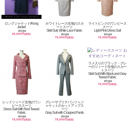
ロングジャケット/Rong
ホワイトレース生地のスカ
ライトピンクのワンピース
Jacket
ートスーツ
スーツ
Skirt Suit, White Lace Fabric
Light Pink Dress Suit
通常価格
49,000円
(税別)
通常価格
通常価格
78,000円
78,000円
(税別)
(税別)
ラメ入りのブラック・グレ
ーのツィード生地のスカー
トスーツ
Skirt Suit With Black and Gray
Tweed Fabric
通常価格
78,000円
(税別)
レッドツィード生地のワン
グレーサブリナパンツｘジ
ピーススーツ
ャケットのセットアップス
Dress Suit With Red Tweed
ーツ
Fabric
Gray Suit with Cropped Pants
通常価格
通常価格
78,000円
78,000円
(税別)
(税別)