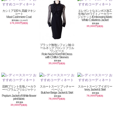
カシミア100％ 高級マキシ
エレガントなエンボス加工
コート
生地のホワイトノーカラー
Maxi Cashmere Coat
ジャケット/Embossing fabric
White Collarless Jacket
通常価格 170,000円
170,000円
(税別)
通常価格
39,000円
(税別)
ブラック無地シフォン袖 ロ
ールネックフロントフリル
ワンピース
Role Neck Front Frill Dress
with Chiffon Sleeves
通常価格
39,000円
(税別)
花柄プリント生地ノーカラ
スカートスーツ ブッチャー
スカートスーツ アイボリー
ーぺプラムフリルジャケッ
ベージュ
Ivory Jacket & Skirt
ト
Butcher Beige Jacket & Skirt
通常価格
Peplum Jacket of White flower
78,000円
(税別)
通常価格
print fabric
78,000円
(税別)
通常価格
39,000円
(税別)