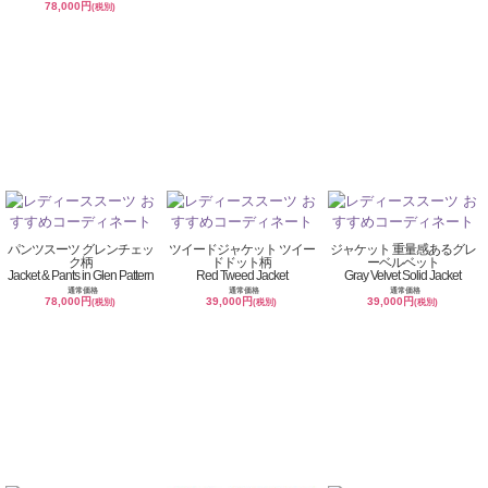
78,000円
(税別)
パンツスーツ グレンチェッ
ツイードジャケット ツイー
ジャケット 重量感あるグレ
ク柄
ドドット柄
ーベルベット
Jacket & Pants in Glen Pattern
Red Tweed Jacket
Gray Velvet Solid Jacket
通常価格
通常価格
通常価格
78,000円
39,000円
39,000円
(税別)
(税別)
(税別)