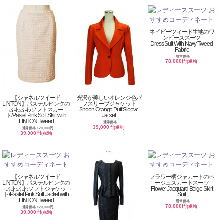
ネイビーツィード生地のワ
ンピーススーツ
Dress Suit With Navy Tweed
Fabric
通常価格
78,000円
(税別)
【シャネルツイード
光沢が美しいオレンジ色パ
LINTON】パステルピンクの
フスリーブジャケット
ふわふわソフトスカー
Sheen Orange Puff Sleeve
ト/Pastel Pink Soft Skirt with
Jacket
LINTON Tweed
通常価格
39,000円
(税別)
通常価格 120,000円
39,000円
(税別)
【シャネルツイード
フラワー柄ジャカートのベ
LINTON】パステルピンクの
ージュスカートスーツ
ふわふわソフトジャケッ
Flower Jacquard Beige Skirt
ト/Pastel Pink Soft Jacket with
Suit
LINTON Tweed
通常価格
78,000円
(税別)
通常価格 120,000円
39,000円
(税別)