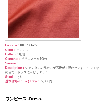
Fabric #：
KKF7306-49
Color：
オレンジ
Pattern：
無地
Contents：
ポリエステル100％
Season：
Description：
シャンタンの風合いが高級感を漂わせます。キレイな
発色で、ドレスにもピッタリ！
Stock：
あり
基本価格 -Price (JPY)-：
39,000円
ワンピース -Dress-