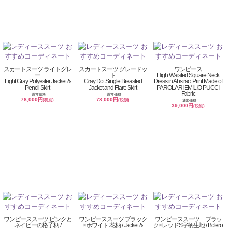
スカートスーツ ライトグレ
スカートスーツ グレードッ
ワンピース
ー
ト
High Waisted Square Neck
Light Gray Polyester Jacket &
Gray Dot Single Breasted
Dress in Abstract Print Made of
Pencil Skirt
Jacket and Flare Skirt
PAROLARI EMILIO PUCCI
Fabric
通常価格
通常価格
78,000円
78,000円
(税別)
(税別)
通常価格
39,000円
(税別)
ワンピーススーツ ピンクと
ワンピーススーツ ブラック
ワンピーススーツ ブラッ
ネイビーの格子柄 /
×ホワイト 花柄 / Jacket &
ク×レッドS字柄生地 / Bolero