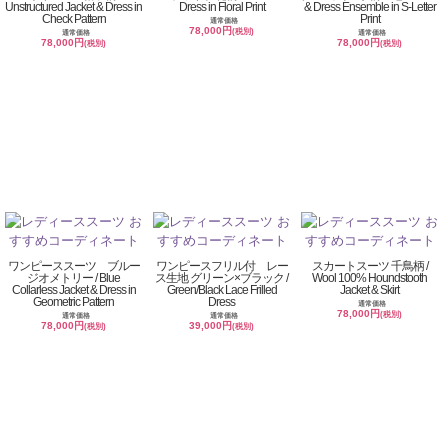
Unstructured Jacket & Dress in
Dress in Floral Print
& Dress Ensemble in S-Letter
Check Pattern
Print
通常価格
78,000円
(税別)
通常価格
通常価格
78,000円
78,000円
(税別)
(税別)
ワンピーススーツ ブルー
ワンピースフリル付 レー
スカートスーツ 千鳥柄 /
ジオメトリー / Blue
ス生地 グリーン×ブラック /
Wool 100% Houndstooth
Collarless Jacket & Dress in
Green/Black Lace Frilled
Jacket & Skirt
Geometric Pattern
Dress
通常価格
78,000円
(税別)
通常価格
通常価格
78,000円
39,000円
(税別)
(税別)