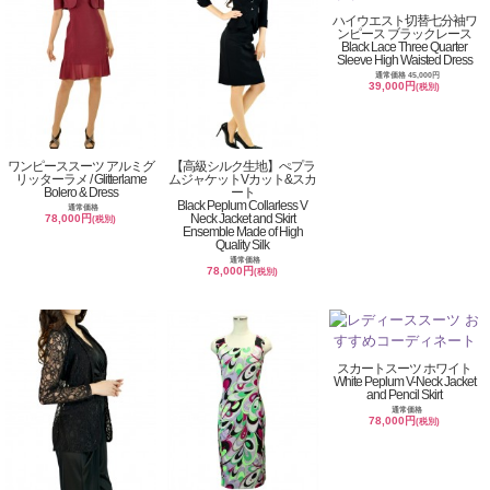
ハイウエスト切替七分袖ワ
ンピース ブラックレース
Black Lace Three Quarter
Sleeve High Waisted Dress
通常価格 45,000円
39,000円
(税別)
ワンピーススーツ アルミグ
【高級シルク生地】ぺプラ
リッターラメ / Glitterlame
ムジャケットVカット&スカ
Bolero & Dress
ート
Black Peplum Collarless V
通常価格
Neck Jacket and Skirt
78,000円
(税別)
Ensemble Made of High
Quality Silk
通常価格
78,000円
(税別)
スカートスーツ ホワイト
White Peplum V-Neck Jacket
and Pencil Skirt
通常価格
78,000円
(税別)