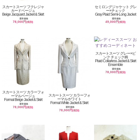
スカートスーツ フクレジャ
セミロングジャケット グレ
カードベージュ
ー×チェック
Beige Jacquard Jacket & Skirt
Gray Plaid Semi-Long Jacket
通常価格
通常価格
78,000円
49,000円
(税別)
(税別)
スカートスーツ グレー×ピ
ンク チェック柄
Plaid Collarless Jacket & Skirt
Ensemble
通常価格
78,000円
(税別)
スカートスーツ カラーフォ
スカートスーツ カラーフォ
ーマルベージュ
ーマルホワイト
Formal Beige Jacket & Skirt
Formal White Jacket & Skirt
通常価格
78,000円
通常価格
(税別)
78,000円
(税別)