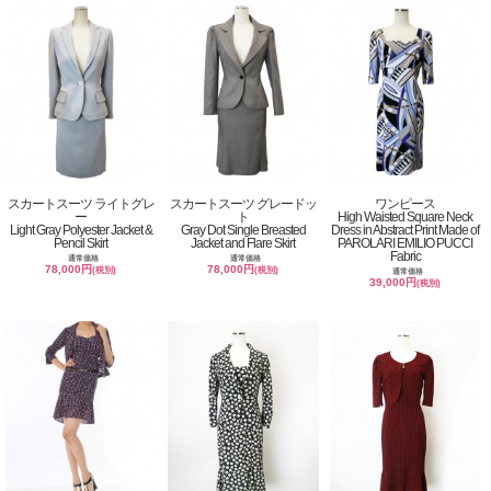
スカートスーツ ライトグレ
スカートスーツ グレードッ
ワンピース
ー
ト
High Waisted Square Neck
Light Gray Polyester Jacket &
Gray Dot Single Breasted
Dress in Abstract Print Made of
Pencil Skirt
Jacket and Flare Skirt
PAROLARI EMILIO PUCCI
Fabric
通常価格
通常価格
78,000円
78,000円
(税別)
(税別)
通常価格
39,000円
(税別)