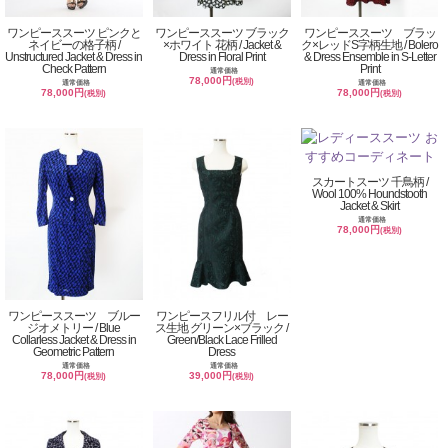
ワンピーススーツ ピンクと
ワンピーススーツ ブラック
ワンピーススーツ ブラッ
ネイビーの格子柄 /
×ホワイト 花柄 / Jacket &
ク×レッドS字柄生地 / Bolero
Unstructured Jacket & Dress in
Dress in Floral Print
& Dress Ensemble in S-Letter
Check Pattern
Print
通常価格
78,000円
(税別)
通常価格
通常価格
78,000円
78,000円
(税別)
(税別)
スカートスーツ 千鳥柄 /
Wool 100% Houndstooth
Jacket & Skirt
通常価格
78,000円
(税別)
ワンピーススーツ ブルー
ワンピースフリル付 レー
ジオメトリー / Blue
ス生地 グリーン×ブラック /
Collarless Jacket & Dress in
Green/Black Lace Frilled
Geometric Pattern
Dress
通常価格
通常価格
78,000円
39,000円
(税別)
(税別)