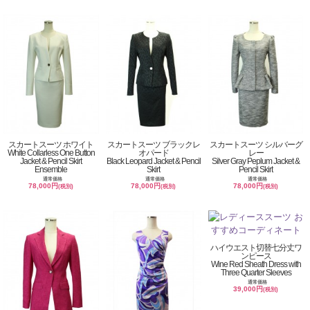
スカートスーツ ホワイト
スカートスーツ ブラックレ
スカートスーツ シルバーグ
White Collarless One Button
オパード
レー
Jacket & Pencil Skirt
Black Leopard Jacket & Pencil
Silver Gray Peplum Jacket &
Ensemble
Skirt
Pencil Skirt
通常価格
通常価格
通常価格
78,000円
78,000円
78,000円
(税別)
(税別)
(税別)
ハイウエスト切替七分丈ワ
ンピース
Wine Red Sheath Dress with
Three Quarter Sleeves
通常価格
39,000円
(税別)