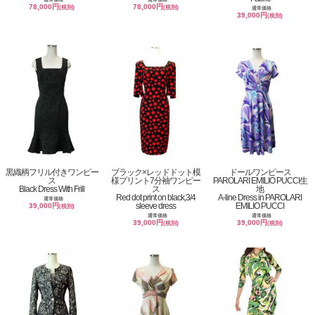
78,000円
78,000円
(税別)
(税別)
通常価格
39,000円
(税別)
黒織柄フリル付きワンピー
ブラック×レッドドット模
ドールワンピース
ス
様プリント7分袖ワンピー
PAROLARI EMILIO PUCCI生
Black Dress With Frill
ス
地
Red dot print on black,3/4
A-line Dress in PAROLARI
通常価格
sleeve dress
EMILIO PUCCI
39,000円
(税別)
通常価格
通常価格
39,000円
39,000円
(税別)
(税別)