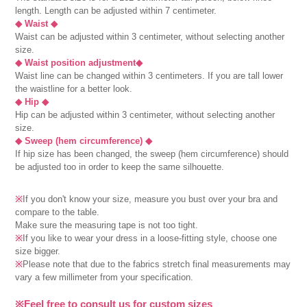
length. Length can be adjusted within 7 centimeter.
◆ Waist ◆
Waist can be adjusted within 3 centimeter, without selecting another
size.
◆ Waist position adjustment◆
Waist line can be changed within 3 centimeters. If you are tall lower
the waistline for a better look.
◆ Hip ◆
Hip can be adjusted within 3 centimeter, without selecting another
size.
◆ Sweep (hem circumference) ◆
If hip size has been changed, the sweep (hem circumference) should
be adjusted too in order to keep the same silhouette.
※
If you don't know your size, measure you bust over your bra and
compare to the table.
Make sure the measuring tape is not too tight.
※
If you like to wear your dress in a loose-fitting style, choose one
size bigger.
※
Please note that due to the fabrics stretch final measurements may
vary a few millimeter from your specification.
※Feel free to consult us for custom sizes