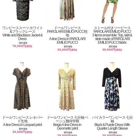
ワンピーススーツ ホワイト
ドールワンピース
ストール付きツーピース
&ブラックレース
PAROLARI EMILIO PUCCI生
PAROLARI EMILIO PUCCI
White and Blacklace Jacket &
地
3 items ensemble: Top, skirt &
Dress
A-line Dress in PAROLARI
stole made of PAROLARI
EMILIO PUCCI
EMILIO PUCCI fabric
通常価格
78,000円
(税別)
通常価格
通常価格
39,000円
39,000円
(税別)
(税別)
ドールワンピース レオパー
ドールワンピース 七分袖 ベ
バイカラーワンピース 七分
ド生地
ージュ幾何学柄
袖
A-line Dress in Leopard print
Beige A-line Dress in
Black & Purple Dress With
Geometric print
Quarter Length Sleeve
通常価格
39,000円
(税別)
通常価格
通常価格
39,000円
39,000円
(税別)
(税別)