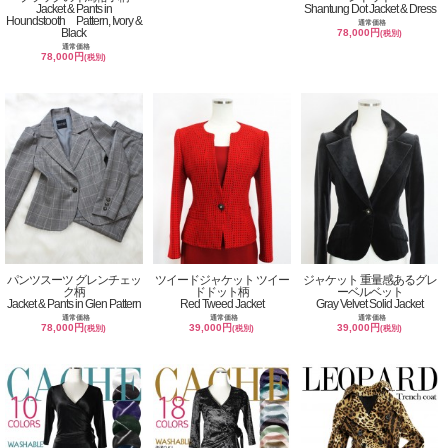
Jacket & Pants in
Shantung Dot Jacket & Dress
Houndstooth Pattern, Ivory &
通常価格
Black
78,000円
(税別)
通常価格
78,000円
(税別)
パンツスーツ グレンチェッ
ツイードジャケット ツイー
ジャケット 重量感あるグレ
ク柄
ドドット柄
ーベルベット
Jacket & Pants in Glen Pattern
Red Tweed Jacket
Gray Velvet Solid Jacket
通常価格
通常価格
通常価格
78,000円
39,000円
39,000円
(税別)
(税別)
(税別)