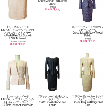
Sheen Orange Puff Sleeve
Jacket
通常価格
39,000円
(税別)
【シャネルツイード
ネイビーツィード生地のワ
LINTON】パステルピンクの
ンピーススーツ
ふわふわソフトスカー
Dress Suit With Navy Tweed
ト/Pastel Pink Soft Skirt with
Fabric
LINTON Tweed
通常価格
78,000円
(税別)
通常価格 120,000円
39,000円
(税別)
【シャネルツイード
ブラックレース生地のスカ
フラワー柄ジャカートのベ
LINTON】パステルピンクの
ートスーツ
ージュスカートスーツ
ふわふわソフトジャケッ
Skirt Suit With Black Lace
Flower Jacquard Beige Skirt
ト/Pastel Pink Soft Jacket with
Fabric
Suit