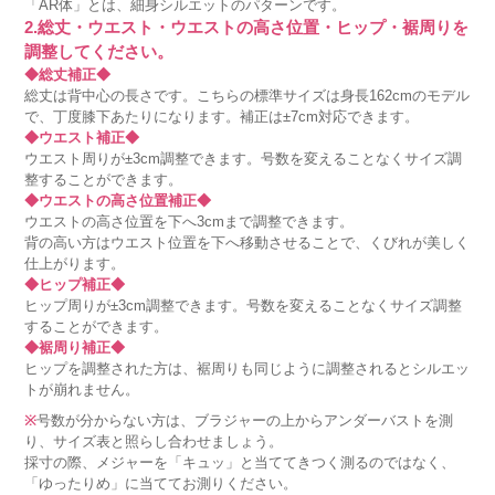
「AR体」とは、細身シルエットのパターンです。
2.総丈・ウエスト・ウエストの高さ位置・ヒップ・裾周りを
調整してください。
◆総丈補正◆
総丈は背中心の長さです。こちらの標準サイズは身長162cmのモデル
で、丁度膝下あたりになります。補正は±7cm対応できます。
◆ウエスト補正◆
ウエスト周りが±3cm調整できます。号数を変えることなくサイズ調
整することができます。
◆ウエストの高さ位置補正◆
ウエストの高さ位置を下へ3cmまで調整できます。
背の高い方はウエスト位置を下へ移動させることで、くびれが美しく
仕上がります。
◆ヒップ補正◆
ヒップ周りが±3cm調整できます。号数を変えることなくサイズ調整
することができます。
◆裾周り補正◆
ヒップを調整された方は、裾周りも同じように調整されるとシルエッ
トが崩れません。
※
号数が分からない方は、ブラジャーの上からアンダーバストを測
り、サイズ表と照らし合わせましょう。
採寸の際、メジャーを「キュッ」と当ててきつく測るのではなく、
「ゆったりめ」に当ててお測りください。