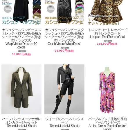
カシュクールワンピース ス
カシュクールワンピース ク
トレンチコート レオパード
トレッチベロア10色 長袖カ
ラッシュベロア18色 長袖カ
柄トレンチコート
シュクールワンピース(巻き
シュクールワンピース(巻き
Leopard Print Trench Coat
型・ラップ式)
型・ラップ式)
通常価格
Wrap Velour Dress in 10
Crush Velour Wrap Dress
158,000円
(税別)
colors
通常価格
39,000円
(税別)
通常価格
39,000円
(税別)
ハーフパンツスーツ ナポレ
ツイードのハーフパンツス
パープルプッチ生地の長袖
オンカラージャケット
ーツ
ドールワンピース
Tweed Jacket & Shorts
Tweed Jacket & Shorts
A-Line Dress, Purple Parolari
Fabric
通常価格
通常価格