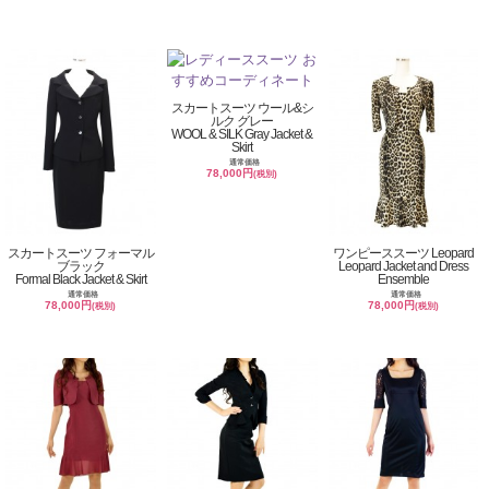
スカートスーツ ウール&シ
ルク グレー
WOOL & SILK Gray Jacket &
Skirt
通常価格
78,000円
(税別)
スカートスーツ フォーマル
ワンピーススーツ Leopard
ブラック
Leopard Jacket and Dress
Formal Black Jacket & Skirt
Ensemble
通常価格
通常価格
78,000円
78,000円
(税別)
(税別)