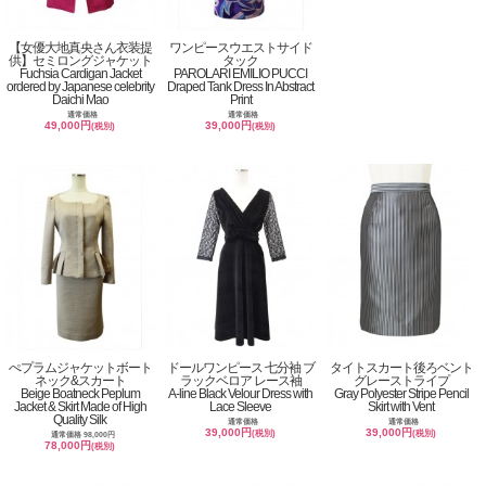
【女優大地真央さん衣装提
ワンピースウエストサイド
供】セミロングジャケット
タック
Fuchsia Cardigan Jacket
PAROLARI EMILIO PUCCI
ordered by Japanese celebrity
Draped Tank Dress In Abstract
Daichi Mao
Print
通常価格
通常価格
49,000円
39,000円
(税別)
(税別)
ぺプラムジャケットボート
ドールワンピース 七分袖 ブ
タイトスカート後ろベント
ネック&スカート
ラックベロア レース袖
グレーストライプ
Beige Boatneck Peplum
A-line Black Velour Dress with
Gray Polyester Stripe Pencil
Jacket & Skirt Made of High
Lace Sleeve
Skirt with Vent
Quality Silk
通常価格
通常価格
39,000円
39,000円
(税別)
(税別)
通常価格 98,000円
78,000円
(税別)