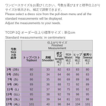
ワンピースサイズをお選びください。号数を選びますと標準仕上がり
サイズが表示され、補正で調整できます。
Please select a dress size from the pull-down menu and all the
standard measurements will be displayed.
Adjust the measurements to your needs.
TCOP-1Q オーダー仕上り標準サイズ：単位cm
Standard measurements: in centimeters
仕上がりサイズ
Finished
Measurement
号数
Size
総丈
ｳｴｽﾄ
ヒップ
裾周り
A体
Full
トップバスト
肩幅
Waist
Hip
Sweep
細身
length
Topbust
Shoulder
補正
補正
補正
補正
±3
±3
±3
±7
3号（3S）
80
33
82
63
83
80
5号（SS）
83
34
84
66
86
83
7号（S）
86
35
86
69
89
86
9号（M）
89
36
88
72
92
89
11号（L）
92
37
90
75
95
92
13号（LL）
95
38
92
78
98
95
15号（3L）
98
39
94
81
101
98
17号（4L）
101
40
96
84
104
101