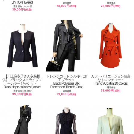
LINTON Tweed
通常価格
通常価格
78,000円
78,000円
(税別)
(税別)
通常価格 120,000円
39,000円
(税別)
【川上麻衣子さん衣装提
トレンチコート シルキー加
カラーバリエーション豊富
供】ブラックストライプノ
工ブラック
なトレンチコート
ーカラージャケット
Black Polyester Silk
Trench Coat in 10 Colors
Black stripe collarless jacket
Processed Trench Coat
通常価格
79,000円
(税別)
通常価格 120,000円
通常価格
39,000円
79,000円
(税別)
(税別)