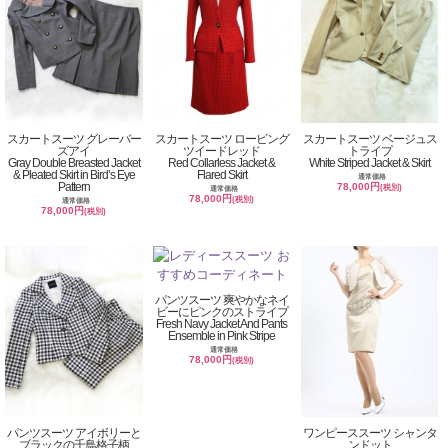
スカートスーツ グレーバー
スカートスーツ ロービング
スカートスーツ ベージュス
ズアイ
ツイードレッド
トライプ
Gray Double Breasted Jacket
Red Collarless Jacket &
White Striped Jacket & Skirt
& Pleated Skirt in Bird’s Eye
Flared Skirt
通常価格
Pattern
78,000円
(税別)
通常価格
78,000円
(税別)
通常価格
78,000円
(税別)
パンツスーツ 爽やかなネイ
ビーにピンクのストライプ
Fresh Navy Jacket And Pants
Ensemble in Pink Stripe
通常価格
78,000円
(税別)
パンツスーツ アイボリーと
ワンピーススーツ シャンタ
ブラックの千鳥格子柄
ンドット