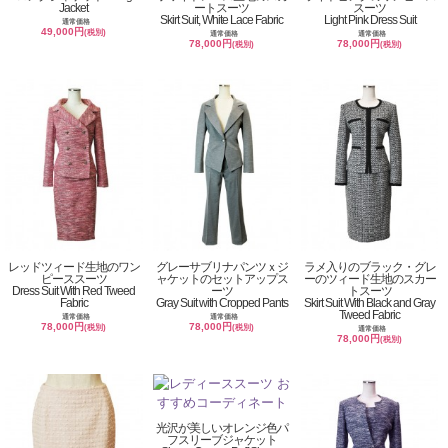
Jacket
ートスーツ
スーツ
Skirt Suit, White Lace Fabric
Light Pink Dress Suit
通常価格
49,000円
(税別)
通常価格
通常価格
78,000円
78,000円
(税別)
(税別)
レッドツィード生地のワン
グレーサブリナパンツｘジ
ラメ入りのブラック・グレ
ピーススーツ
ャケットのセットアップス
ーのツィード生地のスカー
Dress Suit With Red Tweed
ーツ
トスーツ
Fabric
Gray Suit with Cropped Pants
Skirt Suit With Black and Gray
Tweed Fabric
通常価格
通常価格
78,000円
78,000円
(税別)
(税別)
通常価格
78,000円
(税別)
光沢が美しいオレンジ色パ
フスリーブジャケット