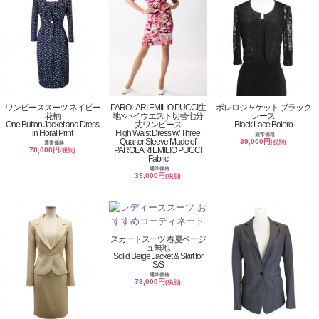
ワンピーススーツ ネイビー
PAROLARI EMILIO PUCCI生
ボレロジャケット ブラック
花柄
地×ハイウエスト切替七分
レース
One Button Jacket and Dress
丈ワンピース
Black Lace Bolero
in Floral Print
High Waist Dress w/ Three
通常価格
Quarter Sleeve Made of
39,000円
(税別)
通常価格
PAROLARI EMILIO PUCCI
78,000円
(税別)
Fabric
通常価格
39,000円
(税別)
スカートスーツ 春夏ベージ
ュ無地
Solid Beige Jacket & Skirt for
S/S
通常価格
78,000円
(税別)