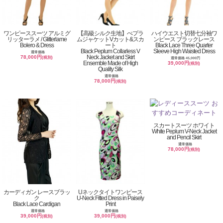
ワンピーススーツ アルミグ
【高級シルク生地】ぺプラ
ハイウエスト切替七分袖ワ
リッターラメ / Glitterlame
ムジャケットVカット&スカ
ンピース ブラックレース
Bolero & Dress
ート
Black Lace Three Quarter
Black Peplum Collarless V
Sleeve High Waisted Dress
通常価格
Neck Jacket and Skirt
78,000円
(税別)
通常価格 45,000円
Ensemble Made of High
39,000円
(税別)
Quality Silk
通常価格
78,000円
(税別)
スカートスーツ ホワイト
White Peplum V-Neck Jacket
and Pencil Skirt
通常価格
78,000円
(税別)
カーディガン レースブラッ
Uネックタイトワンピース
ク
U-Neck Fitted Dress in Paisely
Black Lace Cardigan
Print
通常価格
通常価格
39,000円
39,000円
(税別)
(税別)