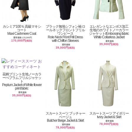
カシミア100％ 高級マキシ
ブラック無地シフォン袖 ロ
エレガントなエンボス加工
コート
ールネックフロントフリル
生地のホワイトノーカラー
Maxi Cashmere Coat
ワンピース
ジャケット/Embossing fabric
Role Neck Front Frill Dress
White Collarless Jacket
通常価格 170,000円
with Chiffon Sleeves
170,000円
(税別)
通常価格
39,000円
(税別)
通常価格
39,000円
(税別)
花柄プリント生地ノーカラ
ーぺプラムフリルジャケッ
ト
Peplum Jacket of White flower
print fabric
通常価格
39,000円
(税別)
スカートスーツ ブッチャー
スカートスーツ アイボリー
ベージュ
Ivory Jacket & Skirt
Butcher Beige Jacket & Skirt
通常価格
78,000円
(税別)
通常価格
78,000円
(税別)