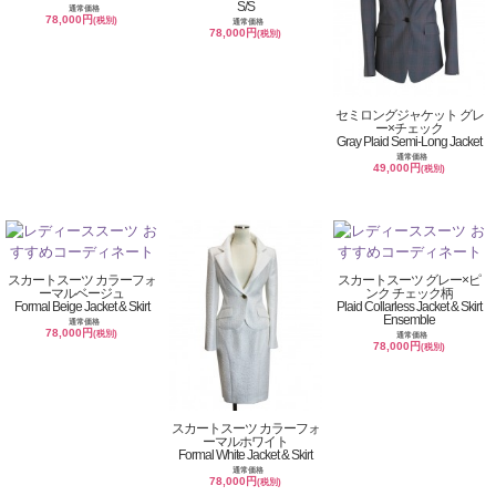
S/S
通常価格
78,000円
(税別)
通常価格
78,000円
(税別)
セミロングジャケット グレ
ー×チェック
Gray Plaid Semi-Long Jacket
通常価格
49,000円
(税別)
スカートスーツ カラーフォ
スカートスーツ グレー×ピ
ーマルベージュ
ンク チェック柄
Formal Beige Jacket & Skirt
Plaid Collarless Jacket & Skirt
Ensemble
通常価格
78,000円
(税別)
通常価格
78,000円
(税別)
スカートスーツ カラーフォ
ーマルホワイト
Formal White Jacket & Skirt
通常価格
78,000円
(税別)