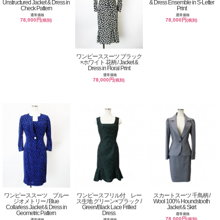
Unstructured Jacket & Dress in
& Dress Ensemble in S-Letter
Check Pattern
Print
通常価格
通常価格
78,000円
78,000円
(税別)
(税別)
ワンピーススーツ ブラック
×ホワイト 花柄 / Jacket &
Dress in Floral Print
通常価格
78,000円
(税別)
ワンピーススーツ ブルー
ワンピースフリル付 レー
スカートスーツ 千鳥柄 /
ジオメトリー / Blue
ス生地 グリーン×ブラック /
Wool 100% Houndstooth
Collarless Jacket & Dress in
Green/Black Lace Frilled
Jacket & Skirt
Geometric Pattern
Dress
通常価格
78,000円
(税別)
通常価格
通常価格