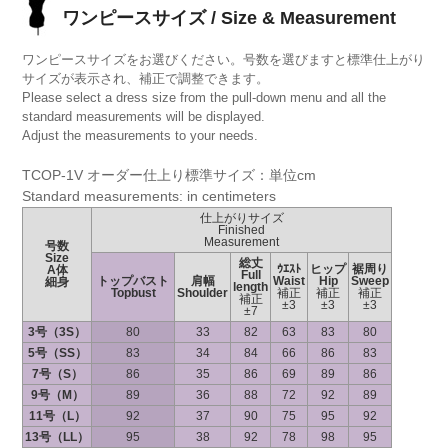
ワンピースサイズ / Size & Measurement
ワンピースサイズをお選びください。号数を選びますと標準仕上がり
サイズが表示され、補正で調整できます。
Please select a dress size from the pull-down menu and all the
standard measurements will be displayed.
Adjust the measurements to your needs.
TCOP-1V オーダー仕上り標準サイズ：単位cm
Standard measurements: in centimeters
仕上がりサイズ
Finished
Measurement
号数
Size
総丈
ｳｴｽﾄ
ヒップ
裾周り
A体
Full
トップバスト
肩幅
Waist
Hip
Sweep
細身
length
Topbust
Shoulder
補正
補正
補正
補正
±3
±3
±3
±7
3号（3S）
80
33
82
63
83
80
5号（SS）
83
34
84
66
86
83
7号（S）
86
35
86
69
89
86
9号（M）
89
36
88
72
92
89
11号（L）
92
37
90
75
95
92
13号（LL）
95
38
92
78
98
95