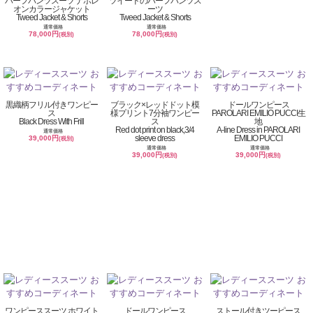
ハーフパンツスーツ ナポレ
ツイードのハーフパンツス
オンカラージャケット
ーツ
Tweed Jacket & Shorts
Tweed Jacket & Shorts
通常価格
通常価格
78,000円
78,000円
(税別)
(税別)
黒織柄フリル付きワンピー
ブラック×レッドドット模
ドールワンピース
ス
様プリント7分袖ワンピー
PAROLARI EMILIO PUCCI生
Black Dress With Frill
ス
地
Red dot print on black,3/4
A-line Dress in PAROLARI
通常価格
sleeve dress
EMILIO PUCCI
39,000円
(税別)
通常価格
通常価格
39,000円
39,000円
(税別)
(税別)
ワンピーススーツ ホワイト
ドールワンピース
ストール付きツーピース