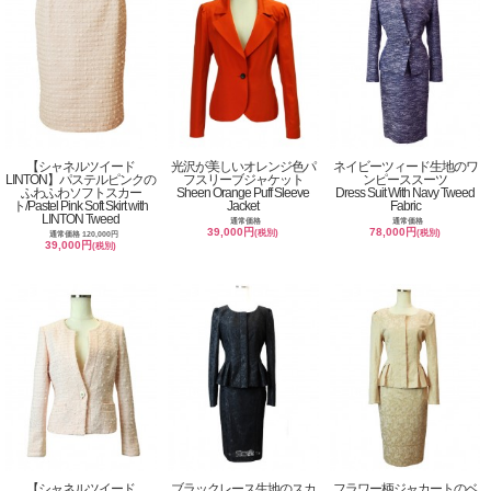
【シャネルツイード
光沢が美しいオレンジ色パ
ネイビーツィード生地のワ
LINTON】パステルピンクの
フスリーブジャケット
ンピーススーツ
ふわふわソフトスカー
Sheen Orange Puff Sleeve
Dress Suit With Navy Tweed
ト/Pastel Pink Soft Skirt with
Jacket
Fabric
LINTON Tweed
通常価格
通常価格
39,000円
78,000円
(税別)
(税別)
通常価格 120,000円
39,000円
(税別)
【シャネルツイード
ブラックレース生地のスカ
フラワー柄ジャカートのベ