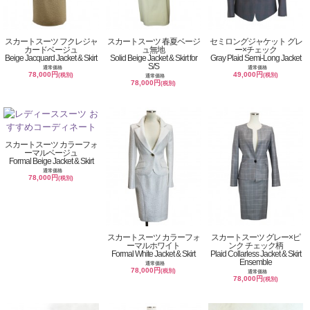
スカートスーツ フクレジャ
スカートスーツ 春夏ベージ
セミロングジャケット グレ
カードベージュ
ュ無地
ー×チェック
Beige Jacquard Jacket & Skirt
Solid Beige Jacket & Skirt for
Gray Plaid Semi-Long Jacket
S/S
通常価格
通常価格
78,000円
49,000円
(税別)
(税別)
通常価格
78,000円
(税別)
スカートスーツ カラーフォ
ーマルベージュ
Formal Beige Jacket & Skirt
通常価格
78,000円
(税別)
スカートスーツ カラーフォ
スカートスーツ グレー×ピ
ーマルホワイト
ンク チェック柄
Formal White Jacket & Skirt
Plaid Collarless Jacket & Skirt
Ensemble
通常価格
78,000円
(税別)
通常価格
78,000円
(税別)