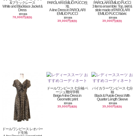
&ブラックレース
PAROLARI EMILIO PUCCI生
PAROLARI EMILIO PUCCI
White and Blacklace Jacket &
地
3 items ensemble: Top, skirt &
Dress
A-line Dress in PAROLARI
stole made of PAROLARI
EMILIO PUCCI
EMILIO PUCCI fabric
通常価格
78,000円
(税別)
通常価格
通常価格
39,000円
39,000円
(税別)
(税別)
ドールワンピース 七分袖 ベ
バイカラーワンピース 七分
ージュ幾何学柄
袖
Beige A-line Dress in
Black & Purple Dress With
Geometric print
Quarter Length Sleeve
通常価格
通常価格
39,000円
39,000円
(税別)
(税別)
ドールワンピース レオパー
ド生地