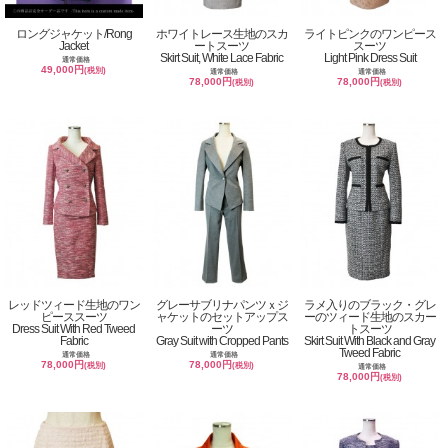
ロングジャケット/Rong
ホワイトレース生地のスカ
ライトピンクのワンピース
Jacket
ートスーツ
スーツ
Skirt Suit, White Lace Fabric
Light Pink Dress Suit
通常価格
49,000円
(税別)
通常価格
通常価格
78,000円
78,000円
(税別)
(税別)
レッドツィード生地のワン
グレーサブリナパンツｘジ
ラメ入りのブラック・グレ
ピーススーツ
ャケットのセットアップス
ーのツィード生地のスカー
Dress Suit With Red Tweed
ーツ
トスーツ
Fabric
Gray Suit with Cropped Pants
Skirt Suit With Black and Gray
Tweed Fabric
通常価格
通常価格
78,000円
78,000円
(税別)
(税別)
通常価格
78,000円
(税別)