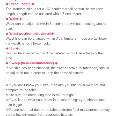
◆ Dress Length ◆
The standard size is for a 162 centimeter tall person, below knee
length. Length can be adjusted within 7 centimeter.
◆ Waist ◆
Waist can be adjusted within 3 centimeter, without selecting another
size.
◆ Waist position adjustment◆
Waist line can be changed within 3 centimeters. If you are tall lower
the waistline for a better look.
◆ Hip ◆
Hip can be adjusted within 3 centimeter, without selecting another
size.
◆ Sweep (hem circumference) ◆
If hip size has been changed, the sweep (hem circumference) should
be adjusted too in order to keep the same silhouette.
※
If you don't know your size, measure you bust over your bra and
compare to the table.
Make sure the measuring tape is not too tight.
※
If you like to wear your dress in a loose-fitting style, choose one
size bigger.
※
Please note that due to the fabrics stretch final measurements may
vary a few millimeter from your specification.