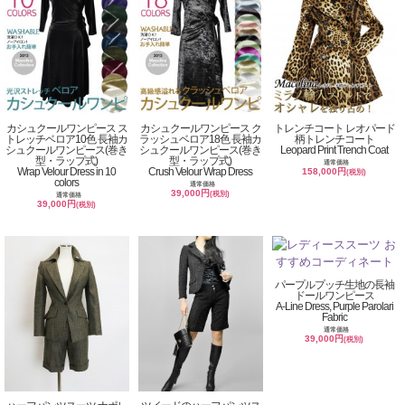
カシュクールワンピース ス
カシュクールワンピース ク
トレンチコート レオパード
トレッチベロア10色 長袖カ
ラッシュベロア18色 長袖カ
柄トレンチコート
シュクールワンピース(巻き
シュクールワンピース(巻き
Leopard Print Trench Coat
型・ラップ式)
型・ラップ式)
通常価格
Wrap Velour Dress in 10
Crush Velour Wrap Dress
158,000円
(税別)
colors
通常価格
39,000円
(税別)
通常価格
39,000円
(税別)
パープルプッチ生地の長袖
ドールワンピース
A-Line Dress, Purple Parolari
Fabric
通常価格
39,000円
(税別)