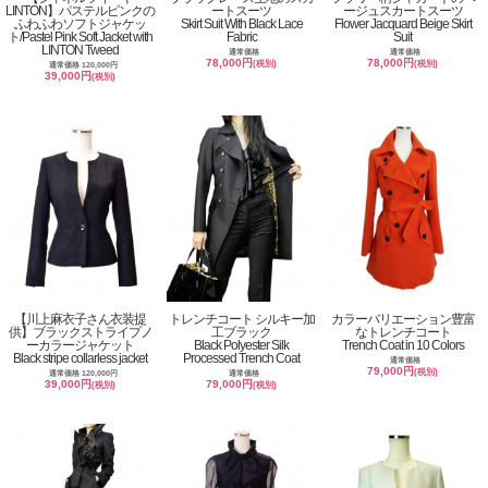
LINTON】パステルピンクの
ートスーツ
ージュスカートスーツ
ふわふわソフトジャケッ
Skirt Suit With Black Lace
Flower Jacquard Beige Skirt
ト/Pastel Pink Soft Jacket with
Fabric
Suit
LINTON Tweed
通常価格
通常価格
78,000円
78,000円
(税別)
(税別)
通常価格 120,000円
39,000円
(税別)
【川上麻衣子さん衣装提
トレンチコート シルキー加
カラーバリエーション豊富
供】ブラックストライプノ
工ブラック
なトレンチコート
ーカラージャケット
Black Polyester Silk
Trench Coat in 10 Colors
Black stripe collarless jacket
Processed Trench Coat
通常価格
79,000円
(税別)
通常価格 120,000円
通常価格
39,000円
79,000円
(税別)
(税別)