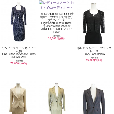
PAROLARI EMILIO PUCCI生
地×ハイウエスト切替七分
丈ワンピース
High Waist Dress w/ Three
Quarter Sleeve Made of
PAROLARI EMILIO PUCCI
Fabric
通常価格
39,000円
(税別)
ワンピーススーツ ネイビー
ボレロジャケット ブラック
花柄
レース
One Button Jacket and Dress
Black Lace Bolero
in Floral Print
通常価格
39,000円
(税別)
通常価格
78,000円
(税別)