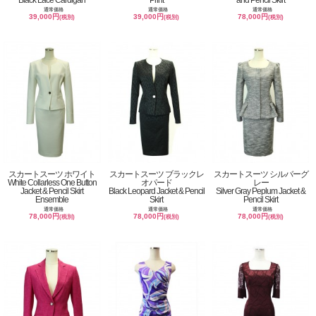
Black Lace Cardigan
Print
and Pencil Skirt
通常価格
通常価格
通常価格
39,000円
39,000円
78,000円
(税別)
(税別)
(税別)
スカートスーツ ホワイト
スカートスーツ ブラックレ
スカートスーツ シルバーグ
White Collarless One Button
オパード
レー
Jacket & Pencil Skirt
Black Leopard Jacket & Pencil
Silver Gray Peplum Jacket &
Ensemble
Skirt
Pencil Skirt
通常価格
通常価格
通常価格
78,000円
78,000円
78,000円
(税別)
(税別)
(税別)