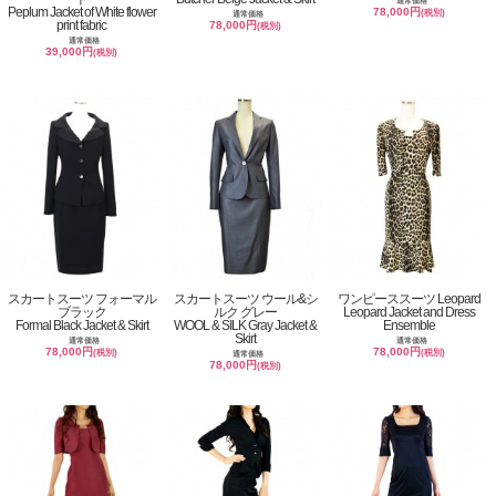
通常価格
Peplum Jacket of White flower
78,000円
(税別)
通常価格
print fabric
78,000円
(税別)
通常価格
39,000円
(税別)
スカートスーツ フォーマル
スカートスーツ ウール&シ
ワンピーススーツ Leopard
ブラック
ルク グレー
Leopard Jacket and Dress
Formal Black Jacket & Skirt
WOOL & SILK Gray Jacket &
Ensemble
Skirt
通常価格
通常価格
78,000円
78,000円
(税別)
(税別)
通常価格
78,000円
(税別)