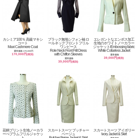
カシミア100％ 高級マキシ
ブラック無地シフォン袖 ロ
エレガントなエンボス加工
コート
ールネックフロントフリル
生地のホワイトノーカラー
Maxi Cashmere Coat
ワンピース
ジャケット/Embossing fabric
Role Neck Front Frill Dress
White Collarless Jacket
通常価格 170,000円
with Chiffon Sleeves
170,000円
(税別)
通常価格
39,000円
(税別)
通常価格
39,000円
(税別)
花柄プリント生地ノーカラ
スカートスーツ ブッチャー
スカートスーツ アイボリー
ーぺプラムフリルジャケッ
ベージュ
Ivory Jacket & Skirt
ト
Butcher Beige Jacket & Skirt