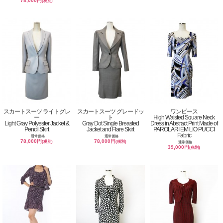
78,000円
(税別)
スカートスーツ ライトグレ
スカートスーツ グレードッ
ワンピース
ー
ト
High Waisted Square Neck
Light Gray Polyester Jacket &
Gray Dot Single Breasted
Dress in Abstract Print Made of
Pencil Skirt
Jacket and Flare Skirt
PAROLARI EMILIO PUCCI
Fabric
通常価格
通常価格
78,000円
78,000円
(税別)
(税別)
通常価格
39,000円
(税別)