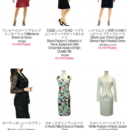
ワンピーススーツ アルミグ
【高級シルク生地】ぺプラ
ハイウエスト切替七分袖ワ
リッターラメ / Glitterlame
ムジャケットVカット&スカ
ンピース ブラックレース
Bolero & Dress
ート
Black Lace Three Quarter
Black Peplum Collarless V
Sleeve High Waisted Dress
通常価格
Neck Jacket and Skirt
78,000円
(税別)
通常価格 45,000円
Ensemble Made of High
39,000円
(税別)
Quality Silk
通常価格
78,000円
(税別)
カーディガン レースブラッ
Uネックタイトワンピース
スカートスーツ ホワイト
ク
U-Neck Fitted Dress in Paisely
White Peplum V-Neck Jacket