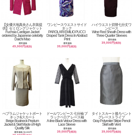
【女優大地真央さん衣装提
ワンピースウエストサイド
ハイウエスト切替七分丈ワ
供】セミロングジャケット
タック
ンピース
Fuchsia Cardigan Jacket
PAROLARI EMILIO PUCCI
Wine Red Sheath Dress with
ordered by Japanese celebrity
Draped Tank Dress In Abstract
Three Quarter Sleeves
Daichi Mao
Print
通常価格
39,000円
(税別)
通常価格
通常価格
49,000円
39,000円
(税別)
(税別)
ぺプラムジャケットボート
ドールワンピース 七分袖 ブ
タイトスカート後ろベント
ネック&スカート
ラックベロア レース袖
グレーストライプ
Beige Boatneck Peplum
A-line Black Velour Dress with
Gray Polyester Stripe Pencil
Jacket & Skirt Made of High
Lace Sleeve
Skirt with Vent
Quality Silk
通常価格
通常価格
39,000円
39,000円
(税別)
(税別)
通常価格 98,000円