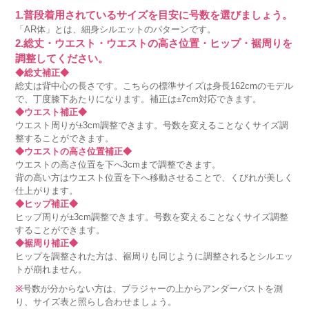
1.普段着用されているサイズを目安に号数を選びましょう。
「AR体」とは、細身シルエットのパターンです。
2.総丈・ウエスト・ウエストの高さ位置・ヒップ・裾周りを
調整してください。
◆総丈補正◆
総丈は背中心の長さです。こちらの標準サイズは身長162cmのモデル
で、丁度膝下あたりになります。補正は±7cm対応できます。
◆ウエスト補正◆
ウエスト周りが±3cm調整できます。号数を変えることなくサイズ調
整することができます。
◆ウエストの高さ位置補正◆
ウエストの高さ位置を下へ3cmまで調整できます。
背の高い方はウエスト位置を下へ移動させることで、くびれが美しく
仕上がります。
◆ヒップ補正◆
ヒップ周りが±3cm調整できます。号数を変えることなくサイズ調整
することができます。
◆裾周り補正◆
ヒップを調整された方は、裾周りも同じように調整されるとシルエッ
トが崩れません。
※
号数が分からない方は、ブラジャーの上からアンダーバストを測
り、サイズ表と照らし合わせましょう。