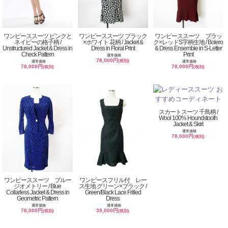
ワンピーススーツ ピンクと
ワンピーススーツ ブラック
ワンピーススーツ ブラッ
ネイビーの格子柄 /
×ホワイト 花柄 / Jacket &
ク×レッドS字柄生地 / Bolero
Unstructured Jacket & Dress in
Dress in Floral Print
& Dress Ensemble in S-Letter
Check Pattern
Print
通常価格
78,000円
(税別)
通常価格
通常価格
78,000円
78,000円
(税別)
(税別)
スカートスーツ 千鳥柄 /
Wool 100% Houndstooth
Jacket & Skirt
通常価格
78,000円
(税別)
ワンピーススーツ ブルー
ワンピースフリル付 レー
ジオメトリー / Blue
ス生地 グリーン×ブラック /
Collarless Jacket & Dress in
Green/Black Lace Frilled
Geometric Pattern
Dress
通常価格
通常価格
78,000円
39,000円
(税別)
(税別)