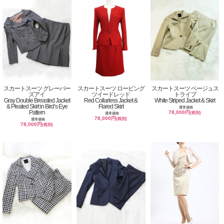
スカートスーツ グレーバー
スカートスーツ ロービング
スカートスーツ ベージュス
ズアイ
ツイードレッド
トライプ
Gray Double Breasted Jacket
Red Collarless Jacket &
White Striped Jacket & Skirt
& Pleated Skirt in Bird’s Eye
Flared Skirt
通常価格
Pattern
78,000円
(税別)
通常価格
78,000円
(税別)
通常価格
78,000円
(税別)