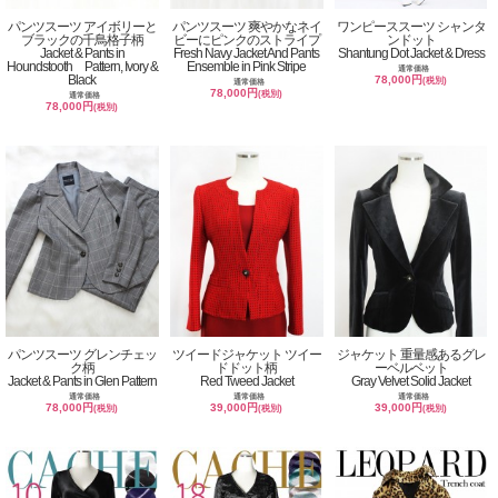
パンツスーツ アイボリーと
パンツスーツ 爽やかなネイ
ワンピーススーツ シャンタ
ブラックの千鳥格子柄
ビーにピンクのストライプ
ンドット
Jacket & Pants in
Fresh Navy Jacket And Pants
Shantung Dot Jacket & Dress
Houndstooth Pattern, Ivory &
Ensemble in Pink Stripe
通常価格
Black
78,000円
(税別)
通常価格
78,000円
(税別)
通常価格
78,000円
(税別)
パンツスーツ グレンチェッ
ツイードジャケット ツイー
ジャケット 重量感あるグレ
ク柄
ドドット柄
ーベルベット
Jacket & Pants in Glen Pattern
Red Tweed Jacket
Gray Velvet Solid Jacket
通常価格
通常価格
通常価格
78,000円
39,000円
39,000円
(税別)
(税別)
(税別)