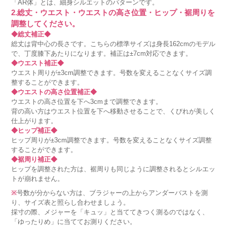
「AR体」とは、細身シルエットのパターンです。
2.総丈・ウエスト・ウエストの高さ位置・ヒップ・裾周りを
調整してください。
◆総丈補正◆
総丈は背中心の長さです。こちらの標準サイズは身長162cmのモデル
で、丁度膝下あたりになります。補正は±7cm対応できます。
◆ウエスト補正◆
ウエスト周りが±3cm調整できます。号数を変えることなくサイズ調
整することができます。
◆ウエストの高さ位置補正◆
ウエストの高さ位置を下へ3cmまで調整できます。
背の高い方はウエスト位置を下へ移動させることで、くびれが美しく
仕上がります。
◆ヒップ補正◆
ヒップ周りが±3cm調整できます。号数を変えることなくサイズ調整
することができます。
◆裾周り補正◆
ヒップを調整された方は、裾周りも同じように調整されるとシルエッ
トが崩れません。
※
号数が分からない方は、ブラジャーの上からアンダーバストを測
り、サイズ表と照らし合わせましょう。
採寸の際、メジャーを「キュッ」と当ててきつく測るのではなく、
「ゆったりめ」に当ててお測りください。