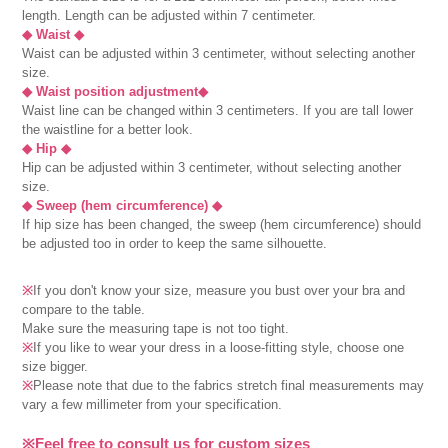
length. Length can be adjusted within 7 centimeter.
◆ Waist ◆
Waist can be adjusted within 3 centimeter, without selecting another
size.
◆ Waist position adjustment◆
Waist line can be changed within 3 centimeters. If you are tall lower
the waistline for a better look.
◆ Hip ◆
Hip can be adjusted within 3 centimeter, without selecting another
size.
◆ Sweep (hem circumference) ◆
If hip size has been changed, the sweep (hem circumference) should
be adjusted too in order to keep the same silhouette.
※
If you don't know your size, measure you bust over your bra and
compare to the table.
Make sure the measuring tape is not too tight.
※
If you like to wear your dress in a loose-fitting style, choose one
size bigger.
※
Please note that due to the fabrics stretch final measurements may
vary a few millimeter from your specification.
※Feel free to consult us for custom sizes