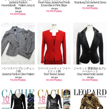
Jacket & Pants in
Fresh Navy Jacket And Pants
Shantung Dot Jacket & Dress
Houndstooth Pattern, Ivory &
Ensemble in Pink Stripe
通常価格
Black
78,000円
(税別)
通常価格
78,000円
(税別)
通常価格
78,000円
(税別)
パンツスーツ グレンチェッ
ツイードジャケット ツイー
ジャケット 重量感あるグレ
ク柄
ドドット柄
ーベルベット
Jacket & Pants in Glen Pattern
Red Tweed Jacket
Gray Velvet Solid Jacket
通常価格
通常価格
通常価格
78,000円
39,000円
39,000円
(税別)
(税別)
(税別)