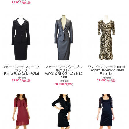
39,000円
(税別)
スカートスーツ フォーマル
スカートスーツ ウール&シ
ワンピーススーツ Leopard
ブラック
ルク グレー
Leopard Jacket and Dress
Formal Black Jacket & Skirt
WOOL & SILK Gray Jacket &
Ensemble
Skirt
通常価格
通常価格
78,000円
78,000円
(税別)
(税別)
通常価格
78,000円
(税別)