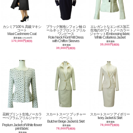
カシミア100％ 高級マキシ
ブラック無地シフォン袖 ロ
エレガントなエンボス加工
コート
ールネックフロントフリル
生地のホワイトノーカラー
Maxi Cashmere Coat
ワンピース
ジャケット/Embossing fabric
Role Neck Front Frill Dress
White Collarless Jacket
通常価格 170,000円
with Chiffon Sleeves
170,000円
(税別)
通常価格
39,000円
(税別)
通常価格
39,000円
(税別)
花柄プリント生地ノーカラ
スカートスーツ ブッチャー
スカートスーツ アイボリー
ーぺプラムフリルジャケッ
ベージュ
Ivory Jacket & Skirt
ト
Butcher Beige Jacket & Skirt
通常価格
Peplum Jacket of White flower
78,000円
(税別)
通常価格
print fabric
78,000円
(税別)
通常価格