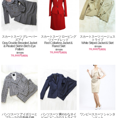
スカートスーツ グレーバー
スカートスーツ ロービング
スカートスーツ ベージュス
ズアイ
ツイードレッド
トライプ
Gray Double Breasted Jacket
Red Collarless Jacket &
White Striped Jacket & Skirt
& Pleated Skirt in Bird’s Eye
Flared Skirt
通常価格
Pattern
78,000円
(税別)
通常価格
78,000円
(税別)
通常価格
78,000円
(税別)
パンツスーツ アイボリーと
パンツスーツ 爽やかなネイ
ワンピーススーツ シャンタ
ブラックの千鳥格子柄
ビーにピンクのストライプ
ンドット