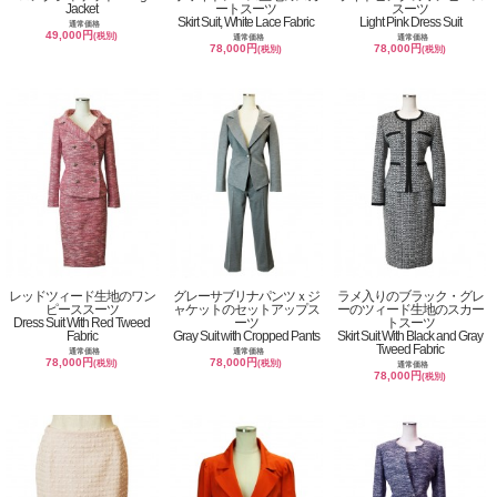
Jacket
ートスーツ
スーツ
Skirt Suit, White Lace Fabric
Light Pink Dress Suit
通常価格
49,000円
(税別)
通常価格
通常価格
78,000円
78,000円
(税別)
(税別)
レッドツィード生地のワン
グレーサブリナパンツｘジ
ラメ入りのブラック・グレ
ピーススーツ
ャケットのセットアップス
ーのツィード生地のスカー
Dress Suit With Red Tweed
ーツ
トスーツ
Fabric
Gray Suit with Cropped Pants
Skirt Suit With Black and Gray
Tweed Fabric
通常価格
通常価格
78,000円
78,000円
(税別)
(税別)
通常価格
78,000円
(税別)