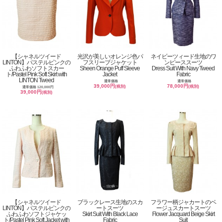
【シャネルツイード
光沢が美しいオレンジ色パ
ネイビーツィード生地のワ
LINTON】パステルピンクの
フスリーブジャケット
ンピーススーツ
ふわふわソフトスカー
Sheen Orange Puff Sleeve
Dress Suit With Navy Tweed
ト/Pastel Pink Soft Skirt with
Jacket
Fabric
LINTON Tweed
通常価格
通常価格
39,000円
78,000円
(税別)
(税別)
通常価格 120,000円
39,000円
(税別)
【シャネルツイード
ブラックレース生地のスカ
フラワー柄ジャカートのベ
LINTON】パステルピンクの
ートスーツ
ージュスカートスーツ
ふわふわソフトジャケッ
Skirt Suit With Black Lace
Flower Jacquard Beige Skirt
ト/Pastel Pink Soft Jacket with
Fabric
Suit