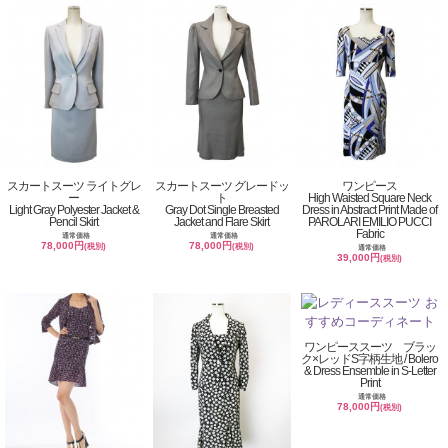
スカートスーツ ライトグレ
スカートスーツ グレードッ
ワンピース
ー
ト
High Waisted Square Neck
Light Gray Polyester Jacket &
Gray Dot Single Breasted
Dress in Abstract Print Made of
Pencil Skirt
Jacket and Flare Skirt
PAROLARI EMILIO PUCCI
Fabric
通常価格
通常価格
78,000円
78,000円
(税別)
(税別)
通常価格
39,000円
(税別)
ワンピーススーツ ブラッ
ク×レッドS字柄生地 / Bolero
& Dress Ensemble in S-Letter
Print
通常価格
78,000円
(税別)