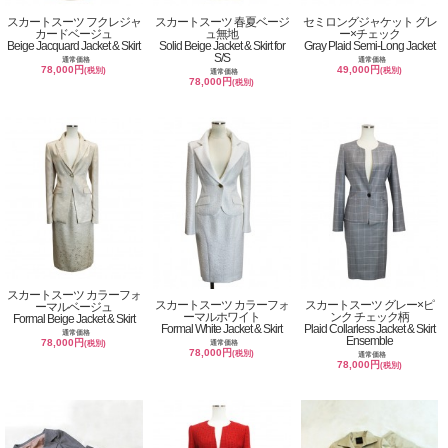
スカートスーツ フクレジャ
スカートスーツ 春夏ベージ
セミロングジャケット グレ
カードベージュ
ュ無地
ー×チェック
Beige Jacquard Jacket & Skirt
Solid Beige Jacket & Skirt for
Gray Plaid Semi-Long Jacket
S/S
通常価格
通常価格
78,000円
49,000円
(税別)
(税別)
通常価格
78,000円
(税別)
スカートスーツ カラーフォ
スカートスーツ カラーフォ
スカートスーツ グレー×ピ
ーマルベージュ
ーマルホワイト
ンク チェック柄
Formal Beige Jacket & Skirt
Formal White Jacket & Skirt
Plaid Collarless Jacket & Skirt
通常価格
Ensemble
78,000円
通常価格
(税別)
78,000円
(税別)
通常価格
78,000円
(税別)