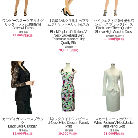
ワンピーススーツ アルミグ
【高級シルク生地】ぺプラ
ハイウエスト切替七分袖ワ
リッターラメ / Glitterlame
ムジャケットVカット&スカ
ンピース ブラックレース
Bolero & Dress
ート
Black Lace Three Quarter
Black Peplum Collarless V
Sleeve High Waisted Dress
通常価格
Neck Jacket and Skirt
78,000円
(税別)
通常価格 45,000円
Ensemble Made of High
39,000円
(税別)
Quality Silk
通常価格
78,000円
(税別)
カーディガン レースブラッ
Uネックタイトワンピース
スカートスーツ ホワイト
ク
U-Neck Fitted Dress in Paisely
White Peplum V-Neck Jacket
Black Lace Cardigan
Print
and Pencil Skirt
通常価格
通常価格
通常価格
39,000円
39,000円
78,000円
(税別)
(税別)
(税別)