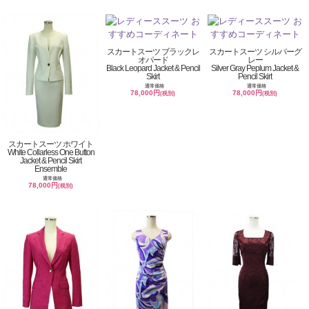
スカートスーツ ブラックレ
スカートスーツ シルバーグ
オパード
レー
Black Leopard Jacket & Pencil
Silver Gray Peplum Jacket &
Skirt
Pencil Skirt
通常価格
通常価格
78,000円
78,000円
(税別)
(税別)
スカートスーツ ホワイト
White Collarless One Button
Jacket & Pencil Skirt
Ensemble
通常価格
78,000円
(税別)