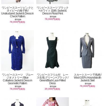
ワンピーススーツ ピンクと
ワンピーススーツ ブラック
ネイビーの格子柄 /
×ホワイト 花柄 / Jacket &
Unstructured Jacket & Dress in
Dress in Floral Print
Check Pattern
通常価格
78,000円
(税別)
通常価格
78,000円
(税別)
ワンピーススーツ ブルー
ワンピースフリル付 レー
スカートスーツ 千鳥柄 /
ジオメトリー / Blue
ス生地 グリーン×ブラック /
Wool 100% Houndstooth
Collarless Jacket & Dress in
Green/Black Lace Frilled
Jacket & Skirt
Geometric Pattern
Dress
通常価格
78,000円
(税別)
通常価格
通常価格
78,000円
39,000円
(税別)
(税別)