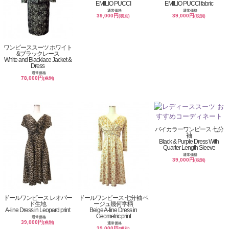
EMILIO PUCCI
EMILIO PUCCI fabric
通常価格
通常価格
39,000円
39,000円
(税別)
(税別)
ワンピーススーツ ホワイト
&ブラックレース
White and Blacklace Jacket &
Dress
通常価格
78,000円
(税別)
バイカラーワンピース 七分
袖
Black & Purple Dress With
Quarter Length Sleeve
通常価格
39,000円
(税別)
ドールワンピース レオパー
ドールワンピース 七分袖 ベ
ド生地
ージュ幾何学柄
A-line Dress in Leopard print
Beige A-line Dress in
Geometric print
通常価格
39,000円
(税別)
通常価格
39,000円
(税別)