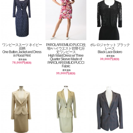
ワンピーススーツ ネイビー
PAROLARI EMILIO PUCCI生
ボレロジャケット ブラック
花柄
地×ハイウエスト切替七分
レース
One Button Jacket and Dress
丈ワンピース
Black Lace Bolero
in Floral Print
High Waist Dress w/ Three
通常価格
Quarter Sleeve Made of
39,000円
(税別)
通常価格
PAROLARI EMILIO PUCCI
78,000円
(税別)
Fabric
通常価格
39,000円
(税別)