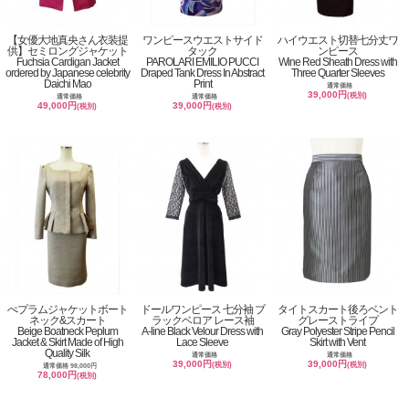
【女優大地真央さん衣装提
ワンピースウエストサイド
ハイウエスト切替七分丈ワ
供】セミロングジャケット
タック
ンピース
Fuchsia Cardigan Jacket
PAROLARI EMILIO PUCCI
Wine Red Sheath Dress with
ordered by Japanese celebrity
Draped Tank Dress In Abstract
Three Quarter Sleeves
Daichi Mao
Print
通常価格
39,000円
(税別)
通常価格
通常価格
49,000円
39,000円
(税別)
(税別)
ぺプラムジャケットボート
ドールワンピース 七分袖 ブ
タイトスカート後ろベント
ネック&スカート
ラックベロア レース袖
グレーストライプ
Beige Boatneck Peplum
A-line Black Velour Dress with
Gray Polyester Stripe Pencil
Jacket & Skirt Made of High
Lace Sleeve
Skirt with Vent
Quality Silk
通常価格
通常価格
39,000円
39,000円
(税別)
(税別)
通常価格 98,000円
78,000円
(税別)