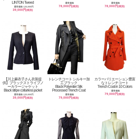
LINTON Tweed
通常価格
通常価格
78,000円
78,000円
(税別)
(税別)
通常価格 120,000円
39,000円
(税別)
【川上麻衣子さん衣装提
トレンチコート シルキー加
カラーバリエーション豊富
供】ブラックストライプノ
工ブラック
なトレンチコート
ーカラージャケット
Black Polyester Silk
Trench Coat in 10 Colors
Black stripe collarless jacket
Processed Trench Coat
通常価格
79,000円
(税別)
通常価格 120,000円
通常価格
39,000円
79,000円
(税別)
(税別)