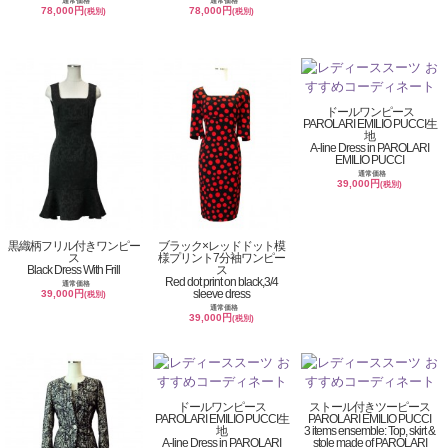
通常価格
通常価格
78,000円
78,000円
(税別)
(税別)
ドールワンピース
PAROLARI EMILIO PUCCI生
地
A-line Dress in PAROLARI
EMILIO PUCCI
通常価格
39,000円
(税別)
黒織柄フリル付きワンピー
ブラック×レッドドット模
ス
様プリント7分袖ワンピー
Black Dress With Frill
ス
Red dot print on black,3/4
通常価格
sleeve dress
39,000円
(税別)
通常価格
39,000円
(税別)
ドールワンピース
ストール付きツーピース
PAROLARI EMILIO PUCCI生
PAROLARI EMILIO PUCCI
地
3 items ensemble: Top, skirt &
A-line Dress in PAROLARI
stole made of PAROLARI