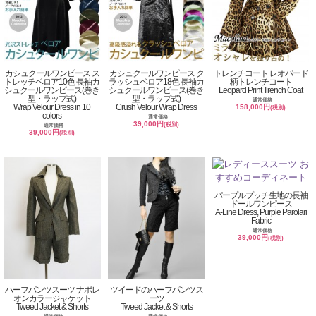
カシュクールワンピース ス
カシュクールワンピース ク
トレンチコート レオパード
トレッチベロア10色 長袖カ
ラッシュベロア18色 長袖カ
柄トレンチコート
シュクールワンピース(巻き
シュクールワンピース(巻き
Leopard Print Trench Coat
型・ラップ式)
型・ラップ式)
通常価格
Wrap Velour Dress in 10
Crush Velour Wrap Dress
158,000円
(税別)
colors
通常価格
39,000円
(税別)
通常価格
39,000円
(税別)
パープルプッチ生地の長袖
ドールワンピース
A-Line Dress, Purple Parolari
Fabric
通常価格
39,000円
(税別)
ハーフパンツスーツ ナポレ
ツイードのハーフパンツス
オンカラージャケット
ーツ
Tweed Jacket & Shorts
Tweed Jacket & Shorts