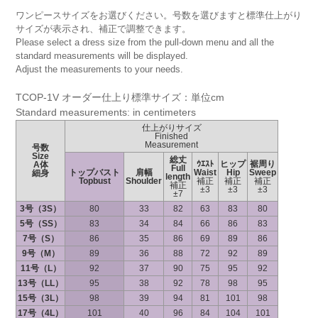
ワンピースサイズをお選びください。号数を選びますと標準仕上がり
サイズが表示され、補正で調整できます。
Please select a dress size from the pull-down menu and all the
standard measurements will be displayed.
Adjust the measurements to your needs.
TCOP-1V オーダー仕上り標準サイズ：単位cm
Standard measurements: in centimeters
仕上がりサイズ
Finished
Measurement
号数
Size
総丈
ｳｴｽﾄ
ヒップ
裾周り
A体
Full
トップバスト
肩幅
Waist
Hip
Sweep
細身
length
Topbust
Shoulder
補正
補正
補正
補正
±3
±3
±3
±7
3号（3S）
80
33
82
63
83
80
5号（SS）
83
34
84
66
86
83
7号（S）
86
35
86
69
89
86
9号（M）
89
36
88
72
92
89
11号（L）
92
37
90
75
95
92
13号（LL）
95
38
92
78
98
95
15号（3L）
98
39
94
81
101
98
17号（4L）
101
40
96
84
104
101