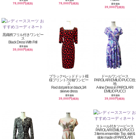
通常価格
通常価格
78,000円
78,000円
(税別)
(税別)
通常価格
39,000円
(税別)
黒織柄フリル付きワンピー
ス
Black Dress With Frill
通常価格
39,000円
(税別)
ブラック×レッドドット模
ドールワンピース
様プリント7分袖ワンピー
PAROLARI EMILIO PUCCI生
ス
地
Red dot print on black,3/4
A-line Dress in PAROLARI
sleeve dress
EMILIO PUCCI
通常価格
通常価格
39,000円
39,000円
(税別)
(税別)
ストール付きツーピース
PAROLARI EMILIO PUCCI
3 items ensemble: Top, skirt &
stole made of PAROLARI