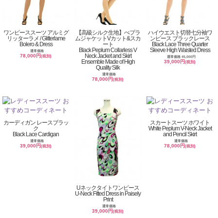
ワンピーススーツ アルミグ
【高級シルク生地】ぺプラ
ハイウエスト切替七分袖ワ
リッターラメ / Glitterlame
ムジャケットVカット&スカ
ンピース ブラックレース
Bolero & Dress
ート
Black Lace Three Quarter
Black Peplum Collarless V
Sleeve High Waisted Dress
通常価格
Neck Jacket and Skirt
78,000円
(税別)
通常価格 45,000円
Ensemble Made of High
39,000円
(税別)
Quality Silk
通常価格
78,000円
(税別)
カーディガン レースブラッ
スカートスーツ ホワイト
ク
White Peplum V-Neck Jacket
Black Lace Cardigan
and Pencil Skirt
通常価格
通常価格
39,000円
78,000円
(税別)
(税別)
Uネックタイトワンピース
U-Neck Fitted Dress in Paisely
Print
通常価格
39,000円
(税別)