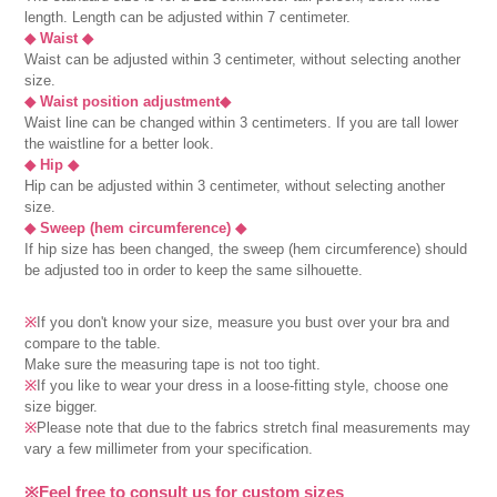
length. Length can be adjusted within 7 centimeter.
◆ Waist ◆
Waist can be adjusted within 3 centimeter, without selecting another
size.
◆ Waist position adjustment◆
Waist line can be changed within 3 centimeters. If you are tall lower
the waistline for a better look.
◆ Hip ◆
Hip can be adjusted within 3 centimeter, without selecting another
size.
◆ Sweep (hem circumference) ◆
If hip size has been changed, the sweep (hem circumference) should
be adjusted too in order to keep the same silhouette.
※
If you don't know your size, measure you bust over your bra and
compare to the table.
Make sure the measuring tape is not too tight.
※
If you like to wear your dress in a loose-fitting style, choose one
size bigger.
※
Please note that due to the fabrics stretch final measurements may
vary a few millimeter from your specification.
※Feel free to consult us for custom sizes