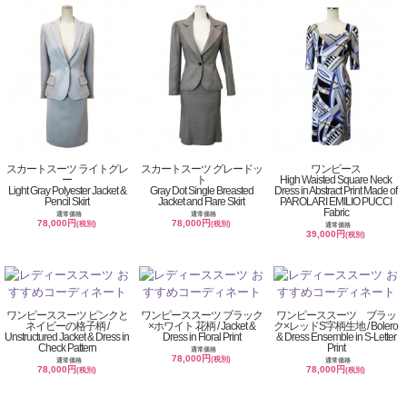
スカートスーツ ライトグレ
スカートスーツ グレードッ
ワンピース
ー
ト
High Waisted Square Neck
Light Gray Polyester Jacket &
Gray Dot Single Breasted
Dress in Abstract Print Made of
Pencil Skirt
Jacket and Flare Skirt
PAROLARI EMILIO PUCCI
Fabric
通常価格
通常価格
78,000円
78,000円
(税別)
(税別)
通常価格
39,000円
(税別)
ワンピーススーツ ピンクと
ワンピーススーツ ブラック
ワンピーススーツ ブラッ
ネイビーの格子柄 /
×ホワイト 花柄 / Jacket &
ク×レッドS字柄生地 / Bolero
Unstructured Jacket & Dress in
Dress in Floral Print
& Dress Ensemble in S-Letter
Check Pattern
Print
通常価格
78,000円
(税別)
通常価格
通常価格
78,000円
78,000円
(税別)
(税別)