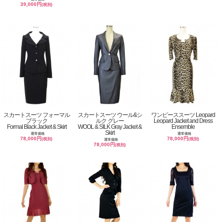
39,000円
(税別)
スカートスーツ フォーマル
スカートスーツ ウール&シ
ワンピーススーツ Leopard
ブラック
ルク グレー
Leopard Jacket and Dress
Formal Black Jacket & Skirt
WOOL & SILK Gray Jacket &
Ensemble
Skirt
通常価格
通常価格
78,000円
78,000円
(税別)
(税別)
通常価格
78,000円
(税別)