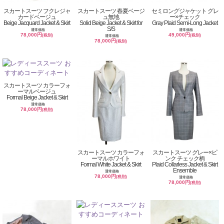
スカートスーツ フクレジャ
スカートスーツ 春夏ベージ
セミロングジャケット グレ
カードベージュ
ュ無地
ー×チェック
Beige Jacquard Jacket & Skirt
Solid Beige Jacket & Skirt for
Gray Plaid Semi-Long Jacket
S/S
通常価格
通常価格
78,000円
49,000円
(税別)
(税別)
通常価格
78,000円
(税別)
スカートスーツ カラーフォ
ーマルベージュ
Formal Beige Jacket & Skirt
通常価格
78,000円
(税別)
スカートスーツ カラーフォ
スカートスーツ グレー×ピ
ーマルホワイト
ンク チェック柄
Formal White Jacket & Skirt
Plaid Collarless Jacket & Skirt
Ensemble
通常価格
78,000円
(税別)
通常価格
78,000円
(税別)