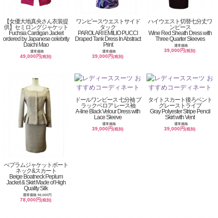
【女優大地真央さん衣装提
ワンピースウエストサイド
ハイウエスト切替七分丈ワ
供】セミロングジャケット
タック
ンピース
Fuchsia Cardigan Jacket
PAROLARI EMILIO PUCCI
Wine Red Sheath Dress with
ordered by Japanese celebrity
Draped Tank Dress In Abstract
Three Quarter Sleeves
Daichi Mao
Print
通常価格
39,000円
(税別)
通常価格
通常価格
49,000円
39,000円
(税別)
(税別)
ドールワンピース 七分袖 ブ
タイトスカート後ろベント
ラックベロア レース袖
グレーストライプ
A-line Black Velour Dress with
Gray Polyester Stripe Pencil
Lace Sleeve
Skirt with Vent
通常価格
通常価格
39,000円
39,000円
(税別)
(税別)
ぺプラムジャケットボート
ネック&スカート
Beige Boatneck Peplum
Jacket & Skirt Made of High
Quality Silk
通常価格 98,000円
78,000円
(税別)