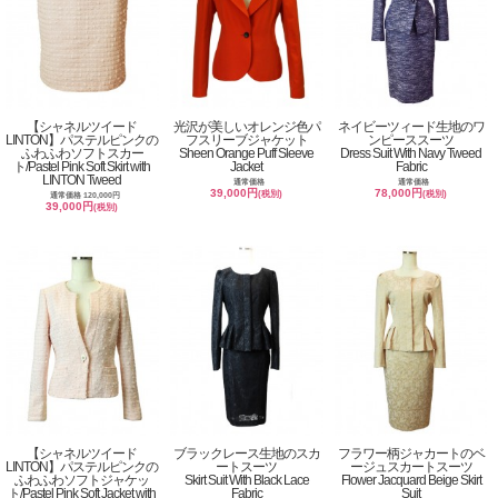
【シャネルツイード
光沢が美しいオレンジ色パ
ネイビーツィード生地のワ
LINTON】パステルピンクの
フスリーブジャケット
ンピーススーツ
ふわふわソフトスカー
Sheen Orange Puff Sleeve
Dress Suit With Navy Tweed
ト/Pastel Pink Soft Skirt with
Jacket
Fabric
LINTON Tweed
通常価格
通常価格
39,000円
78,000円
(税別)
(税別)
通常価格 120,000円
39,000円
(税別)
【シャネルツイード
ブラックレース生地のスカ
フラワー柄ジャカートのベ
LINTON】パステルピンクの
ートスーツ
ージュスカートスーツ
ふわふわソフトジャケッ
Skirt Suit With Black Lace
Flower Jacquard Beige Skirt
ト/Pastel Pink Soft Jacket with
Fabric
Suit