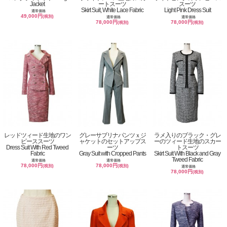
Jacket
ートスーツ
スーツ
Skirt Suit, White Lace Fabric
Light Pink Dress Suit
通常価格
49,000円
(税別)
通常価格
通常価格
78,000円
78,000円
(税別)
(税別)
レッドツィード生地のワン
グレーサブリナパンツｘジ
ラメ入りのブラック・グレ
ピーススーツ
ャケットのセットアップス
ーのツィード生地のスカー
Dress Suit With Red Tweed
ーツ
トスーツ
Fabric
Gray Suit with Cropped Pants
Skirt Suit With Black and Gray
Tweed Fabric
通常価格
通常価格
78,000円
78,000円
(税別)
(税別)
通常価格
78,000円
(税別)