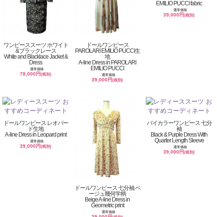
EMILIO PUCCI fabric
通常価格
39,000円
(税別)
ワンピーススーツ ホワイト
ドールワンピース
&ブラックレース
PAROLARI EMILIO PUCCI生
White and Blacklace Jacket &
地
Dress
A-line Dress in PAROLARI
EMILIO PUCCI
通常価格
78,000円
(税別)
通常価格
39,000円
(税別)
ドールワンピース レオパー
バイカラーワンピース 七分
ド生地
袖
A-line Dress in Leopard print
Black & Purple Dress With
Quarter Length Sleeve
通常価格
39,000円
(税別)
通常価格
39,000円
(税別)
ドールワンピース 七分袖 ベ
ージュ幾何学柄
Beige A-line Dress in
Geometric print
通常価格
39,000円