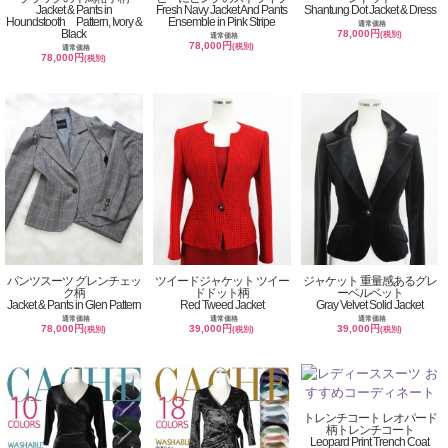
Jacket & Pants in
Fresh Navy Jacket And Pants
Shantung Dot Jacket & Dress
Houndstooth Pattern, Ivory &
Ensemble in Pink Stripe
通常価格
Black
78,000円
(税別)
通常価格
78,000円
(税別)
通常価格
78,000円
(税別)
パンツスーツ グレンチェッ
ツイードジャケット ツイー
ジャケット 重量感あるグレ
ク柄
ドドット柄
ーベルベット
Jacket & Pants in Glen Pattern
Red Tweed Jacket
Gray Velvet Solid Jacket
通常価格
通常価格
通常価格
78,000円
39,000円
39,000円
(税別)
(税別)
(税別)
トレンチコート レオパード
柄トレンチコート
Leopard Print Trench Coat