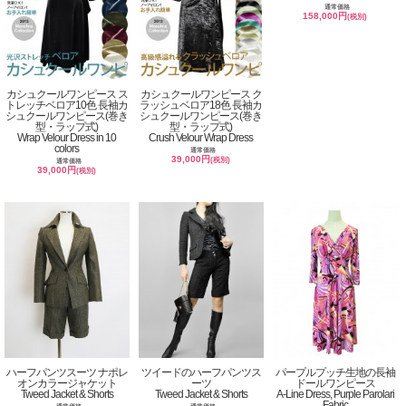
通常価格
158,000円
(税別)
カシュクールワンピース ス
カシュクールワンピース ク
トレッチベロア10色 長袖カ
ラッシュベロア18色 長袖カ
シュクールワンピース(巻き
シュクールワンピース(巻き
型・ラップ式)
型・ラップ式)
Wrap Velour Dress in 10
Crush Velour Wrap Dress
colors
通常価格
39,000円
(税別)
通常価格
39,000円
(税別)
ハーフパンツスーツ ナポレ
ツイードのハーフパンツス
パープルプッチ生地の長袖
オンカラージャケット
ーツ
ドールワンピース
Tweed Jacket & Shorts
Tweed Jacket & Shorts
A-Line Dress, Purple Parolari
Fabric