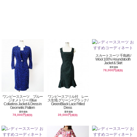
スカートスーツ 千鳥柄 /
Wool 100% Houndstooth
Jacket & Skirt
通常価格
78,000円
(税別)
ワンピーススーツ ブルー
ワンピースフリル付 レー
ジオメトリー / Blue
ス生地 グリーン×ブラック /
Collarless Jacket & Dress in
Green/Black Lace Frilled
Geometric Pattern
Dress
通常価格
通常価格
78,000円
39,000円
(税別)
(税別)