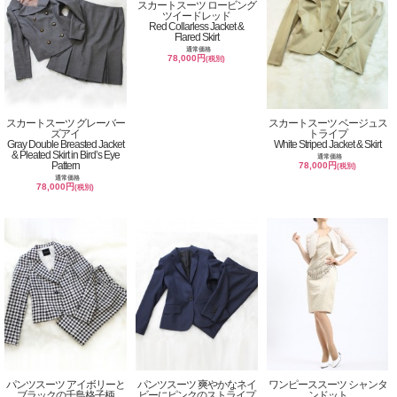
スカートスーツ ロービング
ツイードレッド
Red Collarless Jacket &
Flared Skirt
通常価格
78,000円
(税別)
スカートスーツ グレーバー
スカートスーツ ベージュス
ズアイ
トライプ
Gray Double Breasted Jacket
White Striped Jacket & Skirt
& Pleated Skirt in Bird’s Eye
通常価格
Pattern
78,000円
(税別)
通常価格
78,000円
(税別)
パンツスーツ アイボリーと
パンツスーツ 爽やかなネイ
ワンピーススーツ シャンタ
ブラックの千鳥格子柄
ビーにピンクのストライプ
ンドット