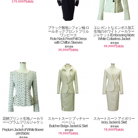
170,000円
(税別)
ブラック無地シフォン袖 ロ
エレガントなエンボス加工
ールネックフロントフリル
生地のホワイトノーカラー
ワンピース
ジャケット/Embossing fabric
Role Neck Front Frill Dress
White Collarless Jacket
with Chiffon Sleeves
通常価格
39,000円
(税別)
通常価格
39,000円
(税別)
花柄プリント生地ノーカラ
スカートスーツ ブッチャー
スカートスーツ アイボリー
ーぺプラムフリルジャケッ
ベージュ
Ivory Jacket & Skirt
ト
Butcher Beige Jacket & Skirt
通常価格
Peplum Jacket of White flower
78,000円
(税別)
通常価格
print fabric
78,000円
(税別)
通常価格