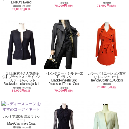
LINTON Tweed
通常価格
通常価格
78,000円
78,000円
(税別)
(税別)
通常価格 120,000円
39,000円
(税別)
【川上麻衣子さん衣装提
トレンチコート シルキー加
カラーバリエーション豊富
供】ブラックストライプノ
工ブラック
なトレンチコート
ーカラージャケット
Black Polyester Silk
Trench Coat in 10 Colors
Black stripe collarless jacket
Processed Trench Coat
通常価格
79,000円
(税別)
通常価格 120,000円
通常価格
39,000円
79,000円
(税別)
(税別)
カシミア100％ 高級マキシ
コート
Maxi Cashmere Coat
通常価格 170,000円