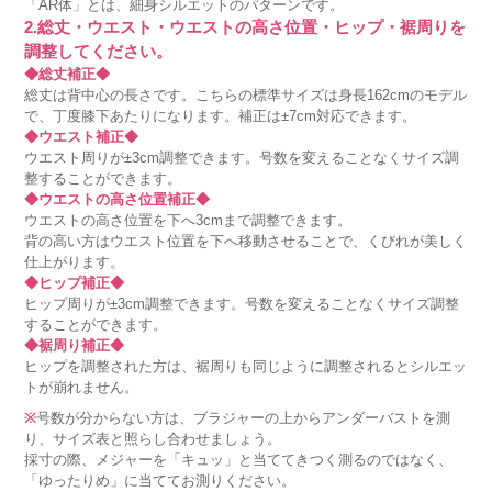
「AR体」とは、細身シルエットのパターンです。
2.総丈・ウエスト・ウエストの高さ位置・ヒップ・裾周りを
調整してください。
◆総丈補正◆
総丈は背中心の長さです。こちらの標準サイズは身長162cmのモデル
で、丁度膝下あたりになります。補正は±7cm対応できます。
◆ウエスト補正◆
ウエスト周りが±3cm調整できます。号数を変えることなくサイズ調
整することができます。
◆ウエストの高さ位置補正◆
ウエストの高さ位置を下へ3cmまで調整できます。
背の高い方はウエスト位置を下へ移動させることで、くびれが美しく
仕上がります。
◆ヒップ補正◆
ヒップ周りが±3cm調整できます。号数を変えることなくサイズ調整
することができます。
◆裾周り補正◆
ヒップを調整された方は、裾周りも同じように調整されるとシルエッ
トが崩れません。
※
号数が分からない方は、ブラジャーの上からアンダーバストを測
り、サイズ表と照らし合わせましょう。
採寸の際、メジャーを「キュッ」と当ててきつく測るのではなく、
「ゆったりめ」に当ててお測りください。