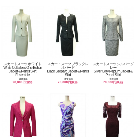
スカートスーツ ホワイト
スカートスーツ ブラックレ
スカートスーツ シルバーグ
White Collarless One Button
オパード
レー
Jacket & Pencil Skirt
Black Leopard Jacket & Pencil
Silver Gray Peplum Jacket &
Ensemble
Skirt
Pencil Skirt
通常価格
通常価格
通常価格
78,000円
78,000円
78,000円
(税別)
(税別)
(税別)