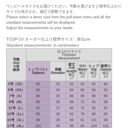
ワンピースサイズをお選びください。号数を選びますと標準仕上がり
サイズが表示され、補正で調整できます。
Please select a dress size from the pull-down menu and all the
standard measurements will be displayed.
Adjust the measurements to your needs.
TCOP-1V オーダー仕上り標準サイズ：単位cm
Standard measurements: in centimeters
仕上がりサイズ
Finished
Measurement
号数
Size
総丈
ｳｴｽﾄ
ヒップ
裾周り
A体
Full
トップバスト
肩幅
Waist
Hip
Sweep
細身
length
Topbust
Shoulder
補正
補正
補正
補正
±3
±3
±3
±7
3号（3S）
80
33
82
63
83
80
5号（SS）
83
34
84
66
86
83
7号（S）
86
35
86
69
89
86
9号（M）
89
36
88
72
92
89
11号（L）
92
37
90
75
95
92
13号（LL）
95
38
92
78
98
95
15号（3L）
98
39
94
81
101
98
17号（4L）
101
40
96
84
104
101