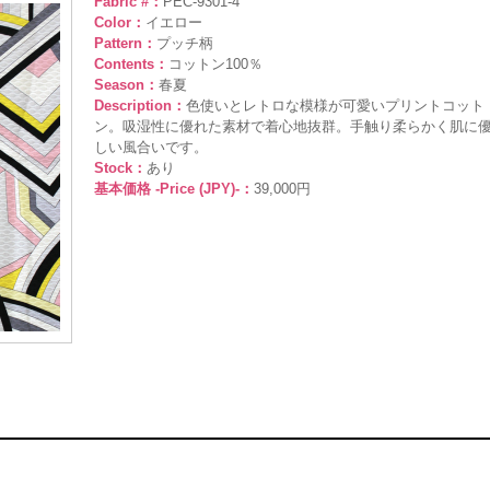
Fabric #：
PEC-9301-4
Color：
イエロー
Pattern：
プッチ柄
Contents：
コットン100％
Season：
春夏
Description：
色使いとレトロな模様が可愛いプリントコット
ン。吸湿性に優れた素材で着心地抜群。手触り柔らかく肌に
しい風合いです。
Stock：
あり
基本価格 -Price (JPY)-：
39,000円