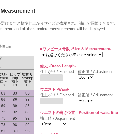
Measurement
を選びますと標準仕上がりサイズが表示され、補正で調整できます。
wn menu and all the standard measurements will be displayed.
単位cm
■ワンピース号数 -Size & Measurement-
ズ
総丈 -Dress Length-
t
仕上がり / Finished
補正値 / Adjustment
ｳｴｽﾄ
ヒップ
裾周り
Waist
Hip
Sweep
補正
補正
補正
±3
±3
±3
ウエスト -Waist-
63
83
80
仕上がり / Finished
補正値 / Adjustment
66
86
83
69
89
86
72
92
89
ウエストの高さ位置 - Position of waist line-
補正値 / Adjustment
75
95
92
78
98
95
81
101
98