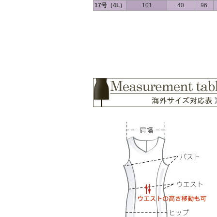
17号（4L）
101
40
96