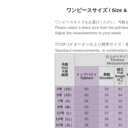
ワンピースサイズ / Size & 
ワンピースサイズをお選びください。号数
Please select a dress size from the pull-do
Adjust the measurements to your needs.
TCOP-1V オーダー仕上り標準サイズ：
Standard measurements: in centimeters
仕上がりサイ
Finished
Measuremen
号数
Size
総丈
A体
Full
トップバスト
肩幅
細身
length
Topbust
Shoulder
補正
±7
3号（3S）
80
33
82
5号（SS）
83
34
84
7号（S）
86
35
86
9号（M）
89
36
88
11号（L）
92
37
90
13号（LL）
95
38
92
15号（3L）
98
39
94