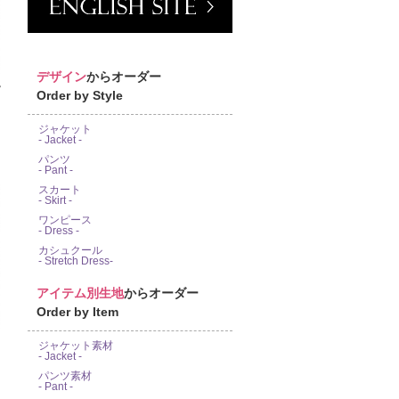
デザイン
からオーダー
富
Order by Style
ジャケット
- Jacket -
パンツ
- Pant -
スカート
- Skirt -
ワンピース
- Dress -
カシュクール
- Stretch Dress-
アイテム別生地
からオーダー
Order by Item
ジャケット素材
- Jacket -
パンツ素材
- Pant -