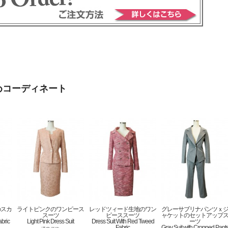
めコーディネート
のスカ
ライトピンクのワンピース
レッドツィード生地のワン
グレーサブリナパンツｘ
スーツ
ピーススーツ
ャケットのセットアップ
abric
Light Pink Dress Suit
Dress Suit With Red Tweed
ーツ
Fabric
Gray Suit with Cropped Pant