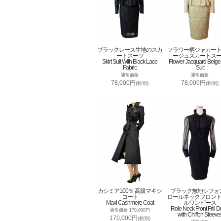
ブラックレース生地のスカ
フラワー柄ジャカー
ートスーツ
ージュスカートス
Skirt Suit With Black Lace
Flower Jacquard Beige 
Fabric
Suit
通常価格
通常価格
78,000円
78,000円
(税別)
(税別)
カシミア100％ 高級マキシ
ブラック無地シフォ
コート
ロールネックフロン
Maxi Cashmere Coat
ルワンピース
Role Neck Front Frill D
通常価格 170,000円
with Chiffon Sleeve
170,000円
(税別)