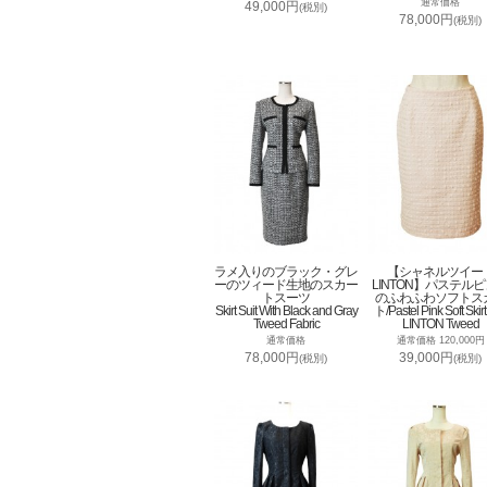
通常価格
49,000円
(税別)
78,000円
(税別)
ラメ入りのブラック・グレ
【シャネルツイー
ーのツィード生地のスカー
LINTON】パステル
トスーツ
のふわふわソフトス
Skirt Suit With Black and Gray
ト/Pastel Pink Soft Skirt
Tweed Fabric
LINTON Tweed
通常価格
通常価格 120,000円
78,000円
39,000円
(税別)
(税別)