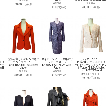
通常価格
通常価格
通常価格
78,000円
(税別)
78,000円
78,000円
(税別)
(税別)
ド
光沢が美しいオレンジ色パ
ネイビーツィード生地のワ
【シャネルツイード
ピンク
フスリーブジャケット
ンピーススーツ
LINTON】パステルピンク
カー
Sheen Orange Puff Sleeve
Dress Suit With Navy Tweed
のふわふわソフトジャケ
 with
Jacket
Fabric
ト/Pastel Pink Soft Jacket
with LINTON Tweed
通常価格
通常価格
通常価格 120,000円
39,000円
78,000円
(税別)
(税別)
39,000円
(税別)