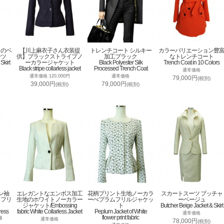
トのベ
【川上麻衣子さん衣装提
トレンチコート シルキー
カラーバリエーション豊
ーツ
供】ブラックストライプノ
加工ブラック
なトレンチコート
Skirt
ーカラージャケット
Black Polyester Silk
Trench Coat in 10 Colors
Black stripe collarless jacket
Processed Trench Coat
通常価格
通常価格 120,000円
通常価格
79,000円
(税別)
39,000円
79,000円
(税別)
(税別)
ン袖
エレガントなエンボス加工
花柄プリント生地ノーカラ
スカートスーツ ブッチャ
トフリ
生地のホワイトノーカラー
ーぺプラムフリルジャケッ
ーベージュ
ジャケット/Embossing
ト
Butcher Beige Jacket & Skirt
ress
fabric White Collarless Jacket
Peplum Jacket of White
通常価格
s
flower print fabric
通常価格
78,000円
(税別)