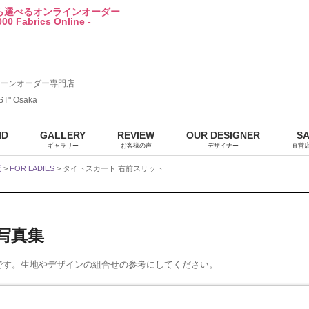
から選べるオンラインオーダー
00 Fabrics Online -
ーンオーダー専門店
ST" Osaka
ND
GALLERY
REVIEW
OUR DESIGNER
S
ギャラリー
お客様の声
デザイナー
直営
販
>
FOR LADIES
> タイトスカート 右前スリット
ル写真集
です。生地やデザインの組合せの参考にしてください。