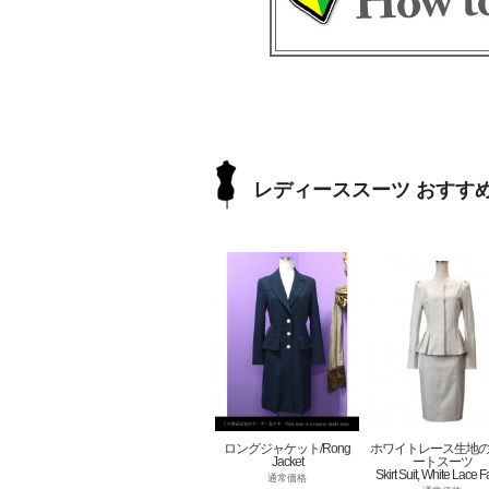
レディーススーツ おすす
ロングジャケット/Rong
ホワイトレース生地
Jacket
ートスーツ
Skirt Suit, White Lace F
通常価格