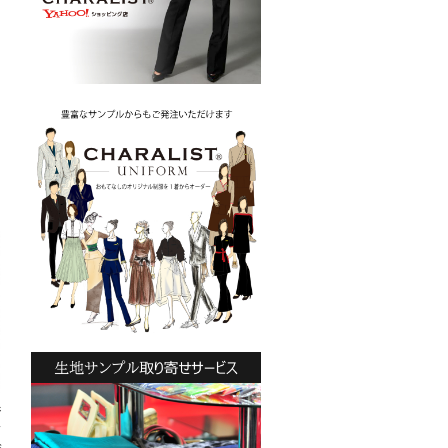
ジ
ス
s