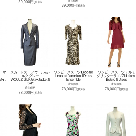
通常価格
39,000円
(税別)
39,000円
(税別)
ーマ
スカートスーツ ウール&シ
ワンピーススーツ Leopard
ワンピーススーツ アルミ
ルク グレー
Leopard Jacket and Dress
グリッターラメ / Glitterlam
kirt
WOOL & SILK Gray Jacket &
Ensemble
Bolero & Dress
Skirt
通常価格
通常価格
通常価格
78,000円
78,000円
(税別)
(税別)
78,000円
(税別)