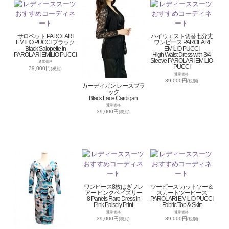
サロペット PAROLARI
ハイウエスト切替七分丈
EMILIO PUCCI ブラック
ワンピース PAROLARI
Black Salopette in
EMILIO PUCCI
PAROLARI EMILIO PUCCI
High Waist Dress with 3/4
Sleeve PAROLARI EMILIO
通常価格
PUCCI
39,000円
(税別)
通常価格
39,000円
(税別)
カーディガン レースブラ
ック
Black Lace Cardigan
通常価格
39,000円
(税別)
ワンピース8枚はぎフレ
ツーピース カットソー＆
アー ピンクペイズリー
スカートツーピース
8 Panels Flare Dress in
PAROLARI EMILIO PUCCI
Pink Paisely Print
Fabric Top & Skirt
通常価格
通常価格
39,000円
39,000円
(税別)
(税別)