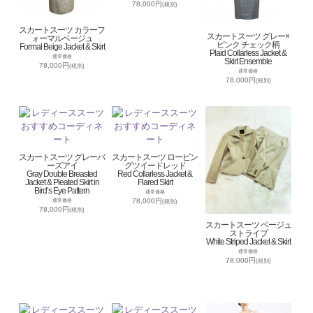
78,000円
(税別)
スカートスーツ カラーフ
スカートスーツ グレー×
ォーマルベージュ
ピンク チェック柄
Formal Beige Jacket & Skirt
Plaid Collarless Jacket &
通常価格
Skirt Ensemble
78,000円
(税別)
通常価格
78,000円
(税別)
スカートスーツ グレーバ
スカートスーツ ロービン
ーズアイ
グツイードレッド
Gray Double Breasted
Red Collarless Jacket &
Jacket & Pleated Skirt in
Flared Skirt
Bird’s Eye Pattern
通常価格
78,000円
通常価格
(税別)
78,000円
(税別)
スカートスーツ ベージュ
ストライプ
White Striped Jacket & Skirt
通常価格
78,000円
(税別)