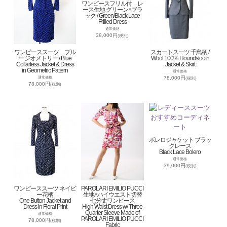
ワンピースフリル付 レ
ース生地 グリーン×ブラ
ック / Green/Black Lace
Frilled Dress
通常価格
39,000円
(税別)
ワンピーススーツ ブル
スカートスーツ 千鳥柄 /
ージオメトリー / Blue
Wool 100% Houndstooth
Collarless Jacket & Dress
Jacket & Skirt
in Geometric Pattern
通常価格
78,000円
通常価格
(税別)
78,000円
(税別)
ボレロジャケット ブラッ
クレース
Black Lace Bolero
通常価格
39,000円
(税別)
ワンピーススーツ ネイビ
PAROLARI EMILIO PUCCI
ー花柄
生地×ハイウエスト切替
One Button Jacket and
七分丈ワンピース
Dress in Floral Print
High Waist Dress w/ Three
Quarter Sleeve Made of
通常価格
PAROLARI EMILIO PUCCI
78,000円
(税別)
Fabric