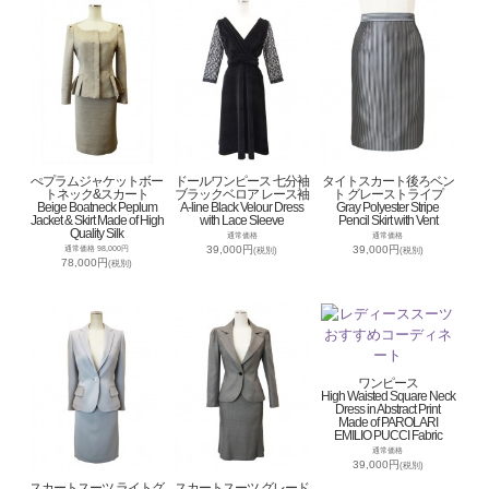
ぺプラムジャケットボー
ドールワンピース 七分袖
タイトスカート後ろベン
トネック&スカート
ブラックベロア レース袖
ト グレーストライプ
Beige Boatneck Peplum
A-line Black Velour Dress
Gray Polyester Stripe
Jacket & Skirt Made of High
with Lace Sleeve
Pencil Skirt with Vent
Quality Silk
通常価格
通常価格
39,000円
39,000円
通常価格 98,000円
(税別)
(税別)
78,000円
(税別)
ワンピース
High Waisted Square Neck
Dress in Abstract Print
Made of PAROLARI
EMILIO PUCCI Fabric
通常価格
39,000円
(税別)
スカートスーツ ライトグ
スカートスーツ グレード