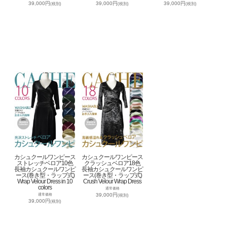
39,000円
39,000円
39,000円
(税別)
(税別)
(税別)
カシュクールワンピース
カシュクールワンピース
ストレッチベロア10色
クラッシュベロア18色
長袖カシュクールワンピ
長袖カシュクールワンピ
ース(巻き型・ラップ式)
ース(巻き型・ラップ式)
Wrap Velour Dress in 10
Crush Velour Wrap Dress
colors
通常価格
39,000円
通常価格
(税別)
39,000円
(税別)