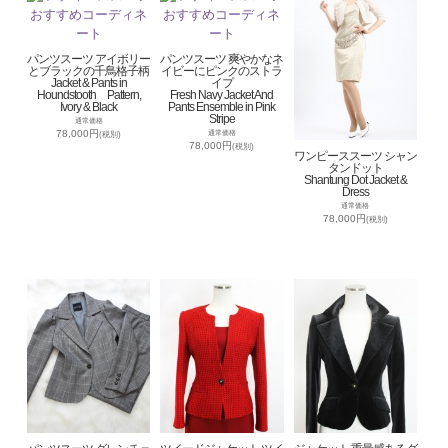
パンツスーツ アイボリー
パンツスーツ 爽やかなネ
とブラックの千鳥格子柄
イビーにピンクのストラ
Jacket & Pants in
イプ
Houndstooth Pattern,
Fresh Navy Jacket And
Ivory & Black
Pants Ensemble in Pink
Stripe
通常価格
78,000円
通常価格
(税別)
78,000円
(税別)
ワンピーススーツ シャン
タンドット
Shantung Dot Jacket &
Dress
通常価格
78,000円
(税別)