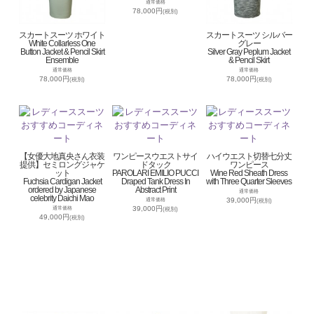
通常価格
78,000円
(税別)
スカートスーツ ホワイト
スカートスーツ シルバー
White Collarless One
グレー
Button Jacket & Pencil Skirt
Silver Gray Peplum Jacket
Ensemble
& Pencil Skirt
通常価格
通常価格
78,000円
78,000円
(税別)
(税別)
【女優大地真央さん衣装
ワンピースウエストサイ
ハイウエスト切替七分丈
提供】セミロングジャケ
ドタック
ワンピース
ット
PAROLARI EMILIO PUCCI
Wine Red Sheath Dress
Fuchsia Cardigan Jacket
Draped Tank Dress In
with Three Quarter Sleeves
ordered by Japanese
Abstract Print
通常価格
celebrity Daichi Mao
39,000円
通常価格
(税別)
39,000円
通常価格
(税別)
49,000円
(税別)