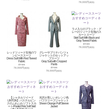
78,000円
(税別)
ラメ入りのブラック・グ
レーのツィード生地のス
カートスーツ
Skirt Suit With Black and
Gray Tweed Fabric
通常価格
78,000円
(税別)
レッドツィード生地のワ
グレーサブリナパンツｘ
ンピーススーツ
ジャケットのセットアッ
Dress Suit With Red Tweed
プスーツ
Fabric
Gray Suit with Cropped
Pants
通常価格
78,000円
通常価格
(税別)
78,000円
(税別)
【シャネルツイード
光沢が美しいオレンジ色
LINTON】パステルピン
パフスリーブジャケット
クのふわふわソフトスカ
Sheen Orange Puff Sleeve
ート/Pastel Pink Soft Skirt
Jacket