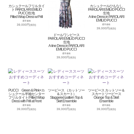
カシュクールフリルタイ
カシュクールひもなし
ト PAROLARI EMILIO
PAROLARI EMILIO PUCCI
PUCCI生地
生地
Fitted Wrap Dress w/ Frill
A-line Dress in PAROLARI
EMILIO PUCCI
通常価格
39,000円
通常価格
(税別)
39,000円
(税別)
ドールワンピース
PAROLARI EMILIO PUCCI
生地
A-line Dress in PAROLARI
EMILIO PUCCI
通常価格
39,000円
(税別)
PUCCI Green & PInk×カ
ツーピース （カットソー
ツーピース カットソー＆
シュクール半袖センター
＆スカート）
スカートツーピース
フリルタイト/ Fitted Wrap
Staggered pattern Top &
Orange Top & Skirt
Dress with Frill at Front
Skirt Ensemble
Ensemble
通常価格
通常価格
通常価格
39,000円
39,000円
39,000円
(税別)
(税別)
(税別)