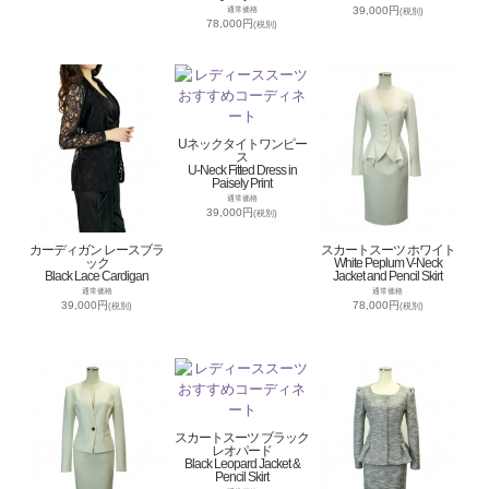
39,000円
通常価格
(税別)
78,000円
(税別)
Uネックタイトワンピー
ス
U-Neck Fitted Dress in
Paisely Print
通常価格
39,000円
(税別)
カーディガン レースブラ
スカートスーツ ホワイト
ック
White Peplum V-Neck
Black Lace Cardigan
Jacket and Pencil Skirt
通常価格
通常価格
39,000円
78,000円
(税別)
(税別)
スカートスーツ ブラック
レオパード
Black Leopard Jacket &
Pencil Skirt