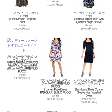
通常価格
39,000円
(税別)
ドールワンピース レオパ
バイカラーワンピース 七
ード生地
分袖
A-line Dress in Leopard
Black & Purple Dress With
print
Quarter Length Sleeve
通常価格
通常価格
39,000円
39,000円
(税別)
(税別)
カシュクール半袖センタ
ーフリルタイト
PAROLARI EMILIO PUCCI
Fitted Wrap Dress with Frill
at Front PAROLARI EMILIO
PUCCI
通常価格
39,000円
(税別)
ワンピース8枚はぎフレ
ハイウエスト切替七分袖
アー PAROLARI EMILIO
ワンピース ブラックレー
PUCCI
ス
8 panels Flare Dress
Black Lace Three Quarter
PAROLARI EMILIO PUCCI
Sleeve High Waisted
Dress
通常価格
39,000円
通常価格 45,000円
(税別)
39,000円
(税別)