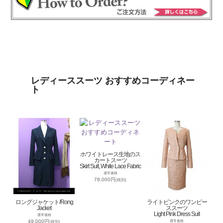
レディーススーツ おすすめコーディネー
ト
ホワイトレース生地のス
カートスーツ
Skirt Suit, White Lace Fabric
通常価格
78,000円
(税別)
ロングジャケット/Rong
ライトピンクのワンピー
Jacket
ススーツ
Light Pink Dress Suit
通常価格
49,000円
通常価格
(税別)