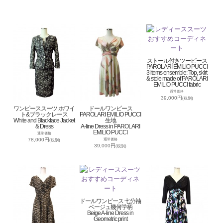
ストール付きツーピース
PAROLARI EMILIO PUCCI
3 items ensemble: Top, skirt
& stole made of PAROLARI
EMILIO PUCCI fabric
通常価格
39,000円
(税別)
ワンピーススーツ ホワイ
ドールワンピース
ト&ブラックレース
PAROLARI EMILIO PUCCI
White and Blacklace Jacket
生地
& Dress
A-line Dress in PAROLARI
EMILIO PUCCI
通常価格
78,000円
通常価格
(税別)
39,000円
(税別)
ドールワンピース 七分袖
ベージュ幾何学柄
Beige A-line Dress in
Geometric print