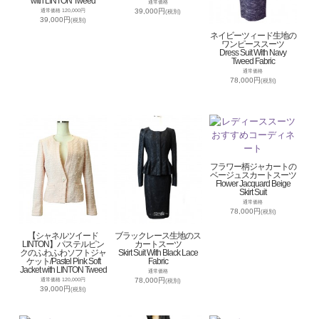
with LINTON Tweed
通常価格
39,000円
通常価格 120,000円
(税別)
39,000円
(税別)
ネイビーツィード生地の
ワンピーススーツ
Dress Suit With Navy
Tweed Fabric
通常価格
78,000円
(税別)
フラワー柄ジャカートの
ベージュスカートスーツ
Flower Jacquard Beige
Skirt Suit
通常価格
78,000円
(税別)
【シャネルツイード
ブラックレース生地のス
LINTON】パステルピン
カートスーツ
クのふわふわソフトジャ
Skirt Suit With Black Lace
ケット/Pastel Pink Soft
Fabric
Jacket with LINTON Tweed
通常価格
78,000円
通常価格 120,000円
(税別)
39,000円
(税別)