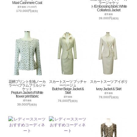
Maxi Cashmere Coat
ラージャケッ
ト/Embossing fabric White
通常価格 170,000円
Collarless Jacket
170,000円
(税別)
通常価格
39,000円
(税別)
花柄プリント生地ノーカ
スカートスーツ ブッチャ
スカートスーツ アイボリ
ラーぺプラムフリルジャ
ーベージュ
ー
ケット
Butcher Beige Jacket &
Ivory Jacket & Skirt
Peplum Jacket of White
Skirt
通常価格
flower print fabric
78,000円
通常価格
(税別)
78,000円
通常価格
(税別)
39,000円
(税別)