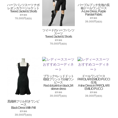
ハーフパンツスーツ ナポ
パープルプッチ生地の長
レオンカラージャケット
袖ドールワンピース
Tweed Jacket & Shorts
A-Line Dress, Purple
Parolari Fabric
通常価格
78,000円
通常価格
(税別)
39,000円
(税別)
ツイードのハーフパンツ
スーツ
Tweed Jacket & Shorts
通常価格
78,000円
(税別)
ブラック×レッドドット
ドールワンピース
模様プリント7分袖ワン
PAROLARI EMILIO PUCCI
ピース
生地
Red dot print on black,3/4
A-line Dress in PAROLARI
sleeve dress
EMILIO PUCCI
通常価格
通常価格
39,000円
39,000円
(税別)
(税別)
黒織柄フリル付きワンピ
ース
Black Dress With Frill
通常価格
39,000円
(税別)