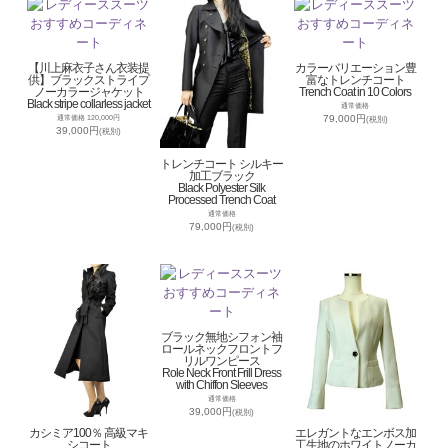
【川上麻衣子さん衣装提
カラーバリエーション豊
供】ブラックストライプ
富なトレンチコート
ノーカラージャケット
Trench Coat in 10 Colors
Black stripe collarless jacket
通常価格
79,000円
通常価格 120,000円
(税別)
39,000円
(税別)
トレンチコート シルキー
加工ブラック
Black Polyester Silk
Processed Trench Coat
通常価格
79,000円
(税別)
ブラック無地シフォン袖
ロールネックフロントフ
リルワンピース
Role Neck Front Frill Dress
with Chiffon Sleeves
通常価格
39,000円
(税別)
カシミア100％ 高級マキ
エレガントなエンボス加
シコート
工生地のホワイトノーカ