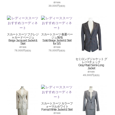
通常価格
39,000円
(税別)
スカートスーツ フクレジ
スカートスーツ 春夏ベー
ャカードベージュ
ジュ無地
Beige Jacquard Jacket &
Solid Beige Jacket & Skirt
Skirt
for S/S
通常価格
通常価格
78,000円
78,000円
(税別)
(税別)
セミロングジャケット グ
レー×チェック
Gray Plaid Semi-Long
Jacket
通常価格
49,000円
(税別)
スカートスーツ カラーフ
ォーマルホワイト
Formal White Jacket & Skirt
通常価格