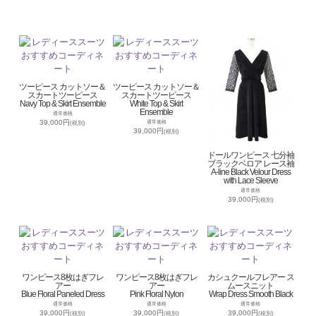
ツーピース カットソー＆
ツーピース カットソー＆
スカートツーピース
スカートツーピース
Navy Top & Skirt Ensemble
White Top & Skirt
Ensemble
通常価格
39,000円
通常価格
(税別)
39,000円
(税別)
ドールワンピース 七分袖
ブラックベロア レース袖
A-line Black Velour Dress
with Lace Sleeve
通常価格
39,000円
(税別)
ワンピース8枚はぎフレ
ワンピース8枚はぎフレ
カシュクールフレアー ス
アー
アー
ムースニット
Blue Floral Paneled Dress
Pink Floral Nylon
Wrap Dress Smooth Black
通常価格
通常価格
通常価格
39,000円
39,000円
39,000円
(税別)
(税別)
(税別)