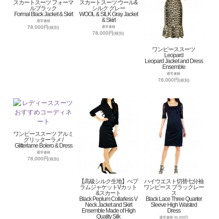
スカートスーツ フォーマ
スカートスーツ ウール&
ルブラック
シルク グレー
Formal Black Jacket & Skirt
WOOL & SILK Gray Jacket
& Skirt
通常価格
78,000円
通常価格
(税別)
78,000円
(税別)
ワンピーススーツ
Leopard
Leopard Jacket and Dress
Ensemble
通常価格
78,000円
(税別)
ワンピーススーツ アルミ
グリッターラメ /
Glitterlame Bolero & Dress
通常価格
78,000円
(税別)
【高級シルク生地】ぺプ
ハイウエスト切替七分袖
ラムジャケットVカット
ワンピース ブラックレー
&スカート
ス
Black Peplum Collarless V
Black Lace Three Quarter
Neck Jacket and Skirt
Sleeve High Waisted
Ensemble Made of High
Dress
Quality Silk
通常価格 45,000円