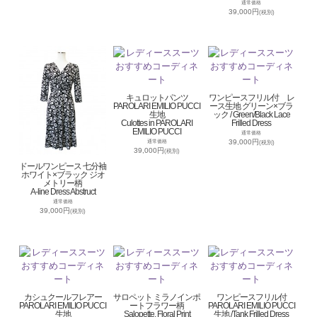
通常価格
39,000円
(税別)
キュロットパンツ
ワンピースフリル付 レ
PAROLARI EMILIO PUCCI
ース生地 グリーン×ブラ
生地
ック / Green/Black Lace
Culottes in PAROLARI
Frilled Dress
EMILIO PUCCI
通常価格
39,000円
通常価格
(税別)
39,000円
(税別)
ドールワンピース 七分袖
ホワイト×ブラック ジオ
メトリー柄
A-line Dress Abstruct
通常価格
39,000円
(税別)
カシュクールフレアー
サロペット ミラノインポ
ワンピースフリル付
PAROLARI EMILIO PUCCI
ートフラワー柄
PAROLARI EMILIO PUCCI
生地
Salopette, Floral Print
生地 /Tank Frilled Dress