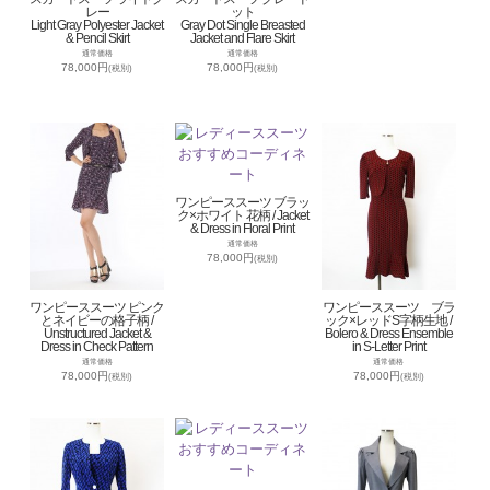
レー
ット
Light Gray Polyester Jacket
Gray Dot Single Breasted
& Pencil Skirt
Jacket and Flare Skirt
通常価格
通常価格
78,000円
78,000円
(税別)
(税別)
ワンピーススーツ ブラッ
ク×ホワイト 花柄 / Jacket
& Dress in Floral Print
通常価格
78,000円
(税別)
ワンピーススーツ ピンク
ワンピーススーツ ブラ
とネイビーの格子柄 /
ック×レッドS字柄生地 /
Unstructured Jacket &
Bolero & Dress Ensemble
Dress in Check Pattern
in S-Letter Print
通常価格
通常価格
78,000円
78,000円
(税別)
(税別)