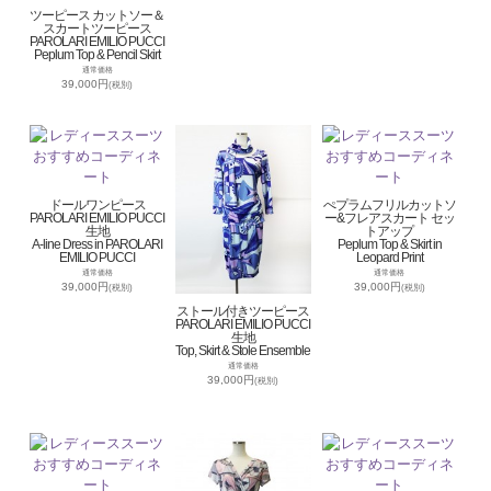
ツーピース カットソー＆
スカートツーピース
PAROLARI EMILIO PUCCI
Peplum Top & Pencil Skirt
通常価格
39,000円
(税別)
ドールワンピース
ぺプラムフリルカットソ
PAROLARI EMILIO PUCCI
ー&フレアスカート セッ
生地
トアップ
A-line Dress in PAROLARI
Peplum Top & Skirt in
EMILIO PUCCI
Leopard Print
通常価格
通常価格
39,000円
39,000円
(税別)
(税別)
ストール付きツーピース
PAROLARI EMILIO PUCCI
生地
Top, Skirt & Stole Ensemble
通常価格
39,000円
(税別)