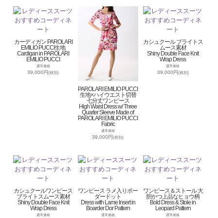
カーディガン PAROLARI
カシュクール ブライトス
EMILIO PUCCI生地
ムース素材
Cardigan in PAROLARI
Shiny Double Face Knit
EMILIO PUCCI
Wrap Dress
通常価格
通常価格
39,000円
39,000円
(税別)
(税別)
PAROLARI EMILIO PUCCI
生地×ハイウエスト切替
七分丈ワンピース
High Waist Dress w/ Three
Quarter Sleeve Made of
PAROLARI EMILIO PUCCI
Fabric
通常価格
39,000円
(税別)
カシュクールワンピース
ワンピース ラメ入りボー
ワンピース＆ストール 大
ブライトスムース素材
ダードット
胆かつ上品なヒョウ柄
Shiny Double Face Knit
Dress with Lame Insert in
Bold Dress & Stole in
Wrap Dress
Boarder Dor Pattern
Leopard Pattern
通常価格
通常価格
通常価格