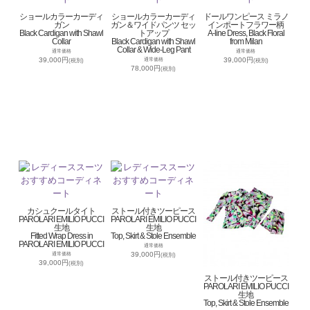
ショールカラーカーディ
ショールカラーカーディ
ドールワンピース ミラノ
ガン
ガン＆ワイドパンツ セッ
インポートフラワー柄
Black Cardigan with Shawl
トアップ
A-line Dress, Black Floral
Collar
Black Cardigan with Shawl
from Milan
Collar & Wide-Leg Pant
通常価格
通常価格
39,000円
39,000円
通常価格
(税別)
(税別)
78,000円
(税別)
カシュクールタイト
ストール付きツーピース
PAROLARI EMILIO PUCCI
PAROLARI EMILIO PUCCI
生地
生地
Fitted Wrap Dress in
Top, Skirt & Stole Ensemble
PAROLARI EMILIO PUCCI
通常価格
39,000円
通常価格
(税別)
39,000円
(税別)
ストール付きツーピース
PAROLARI EMILIO PUCCI
生地
Top, Skirt & Stole Ensemble