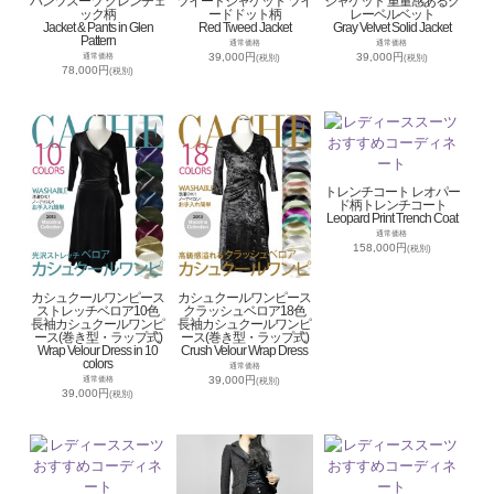
パンツスーツ グレンチェ
ツイードジャケット ツイ
ジャケット 重量感あるグ
ック柄
ードドット柄
レーベルベット
Jacket & Pants in Glen
Red Tweed Jacket
Gray Velvet Solid Jacket
Pattern
通常価格
通常価格
39,000円
39,000円
通常価格
(税別)
(税別)
78,000円
(税別)
トレンチコート レオパー
ド柄トレンチコート
Leopard Print Trench Coat
通常価格
158,000円
(税別)
カシュクールワンピース
カシュクールワンピース
ストレッチベロア10色
クラッシュベロア18色
長袖カシュクールワンピ
長袖カシュクールワンピ
ース(巻き型・ラップ式)
ース(巻き型・ラップ式)
Wrap Velour Dress in 10
Crush Velour Wrap Dress
colors
通常価格
39,000円
通常価格
(税別)
39,000円
(税別)