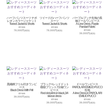
ハーフパンツスーツ ナポ
ツイードのハーフパンツ
パープルプッチ生地の長
レオンカラージャケット
スーツ
袖ドールワンピース
Tweed Jacket & Shorts
Tweed Jacket & Shorts
A-Line Dress, Purple
Parolari Fabric
通常価格
通常価格
78,000円
78,000円
通常価格
(税別)
(税別)
39,000円
(税別)
黒織柄フリル付きワンピ
ブラック×レッドドット
ドールワンピース
ース
模様プリント7分袖ワン
PAROLARI EMILIO PUCCI
Black Dress With Frill
ピース
生地
Red dot print on black,3/4
A-line Dress in PAROLARI
通常価格
sleeve dress
EMILIO PUCCI
39,000円
(税別)
通常価格
通常価格
39,000円
39,000円
(税別)
(税別)