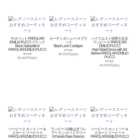
サロペット PAROLARI
カーディガン レースブラ
ハイウエスト切替七分丈
EMILIO PUCCI ブラック
ック
ワンピース PAROLARI
Black Salopette in
Black Lace Cardigan
EMILIO PUCCI
PAROLARI EMILIO PUCCI
High Waist Dress with 3/4
通常価格
Sleeve PAROLARI EMILIO
39,000円
通常価格
(税別)
PUCCI
39,000円
(税別)
通常価格
39,000円
(税別)
ツーピース カットソー＆
ワンピース8枚はぎフレ
ツーピース カットソー＆
スカートツーピース
アー ピンクペイズリー
スカートツーピース
PAROLARI EMILIO PUCCI
8 Panels Flare Dress in
PAROLARI EMILIO PUCCI