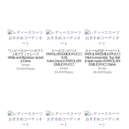
ワンピーススーツ ホワイ
ドールワンピース
ストール付きツーピース
ト&ブラックレース
PAROLARI EMILIO PUCCI
PAROLARI EMILIO PUCCI
White and Blacklace Jacket
生地
3 items ensemble: Top, skirt
& Dress
A-line Dress in PAROLARI
& stole made of PAROLARI
EMILIO PUCCI
EMILIO PUCCI fabric
通常価格
78,000円
通常価格
通常価格
(税別)
39,000円
39,000円
(税別)
(税別)