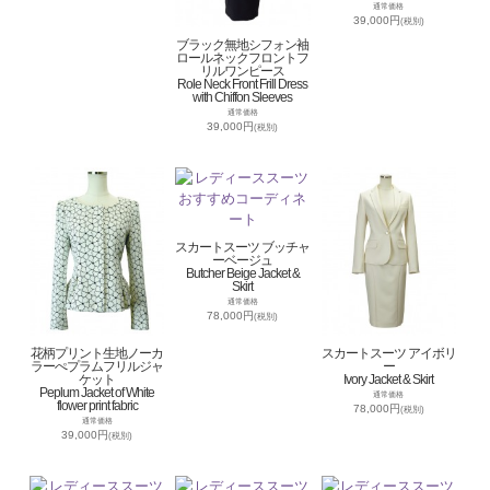
通常価格
39,000円
(税別)
ブラック無地シフォン袖
ロールネックフロントフ
リルワンピース
Role Neck Front Frill Dress
with Chiffon Sleeves
通常価格
39,000円
(税別)
スカートスーツ ブッチャ
ーベージュ
Butcher Beige Jacket &
Skirt
通常価格
78,000円
(税別)
花柄プリント生地ノーカ
スカートスーツ アイボリ
ラーぺプラムフリルジャ
ー
ケット
Ivory Jacket & Skirt
Peplum Jacket of White
通常価格
flower print fabric
78,000円
(税別)
通常価格
39,000円
(税別)