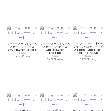
ツーピース カットソー＆
ツーピース カットソー＆
ドールワンピース 七分袖
スカートツーピース
スカートツーピース
ブラックベロア レース袖
Navy Top & Skirt Ensemble
White Top & Skirt
A-line Black Velour Dress
Ensemble
with Lace Sleeve
通常価格
39,000円
通常価格
通常価格
(税別)
39,000円
39,000円
(税別)
(税別)
ワンピース8枚はぎフレ
ワンピース8枚はぎフレ
カシュクールフレアー ス