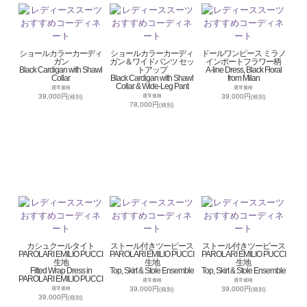
ショールカラーカーディ
ショールカラーカーディ
ドールワンピース ミラノ
ガン
ガン＆ワイドパンツ セッ
インポートフラワー柄
Black Cardigan with Shawl
トアップ
A-line Dress, Black Floral
Collar
Black Cardigan with Shawl
from Milan
Collar & Wide-Leg Pant
通常価格
通常価格
39,000円
39,000円
通常価格
(税別)
(税別)
78,000円
(税別)
カシュクールタイト
ストール付きツーピース
ストール付きツーピース
PAROLARI EMILIO PUCCI
PAROLARI EMILIO PUCCI
PAROLARI EMILIO PUCCI
生地
生地
生地
Fitted Wrap Dress in
Top, Skirt & Stole Ensemble
Top, Skirt & Stole Ensemble
PAROLARI EMILIO PUCCI
通常価格
通常価格
39,000円
39,000円
通常価格
(税別)
(税別)
39,000円
(税別)