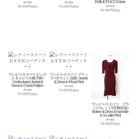
EMILIO PUCCI Fabric
通常価格
通常価格
78,000円
78,000円
通常価格
(税別)
(税別)
39,000円
(税別)
ワンピーススーツ ピンク
ワンピーススーツ ブラッ
とネイビーの格子柄 /
ク×ホワイト 花柄 / Jacket
Unstructured Jacket &
& Dress in Floral Print
Dress in Check Pattern
通常価格
78,000円
通常価格
(税別)
78,000円
(税別)
ワンピーススーツ ブラ
ック×レッドS字柄生地 /
Bolero & Dress Ensemble
in S-Letter Print
通常価格
78,000円
(税別)