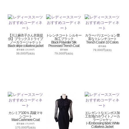
【川上麻衣子さん衣装提
トレンチコート シルキー
カラーバリエーション豊
供】ブラックストライプ
加工ブラック
富なトレンチコート
ノーカラージャケット
Black Polyester Silk
Trench Coat in 10 Colors
Black stripe collarless jacket
Processed Trench Coat
通常価格
79,000円
通常価格 120,000円
通常価格
(税別)
39,000円
79,000円
(税別)
(税別)
カシミア100％ 高級マキ
エレガントなエンボス加
シコート
工生地のホワイトノーカ
Maxi Cashmere Coat
ラージャケッ
ト/Embossing fabric White
通常価格 170,000円
Collarless Jacket
170,000円
(税別)