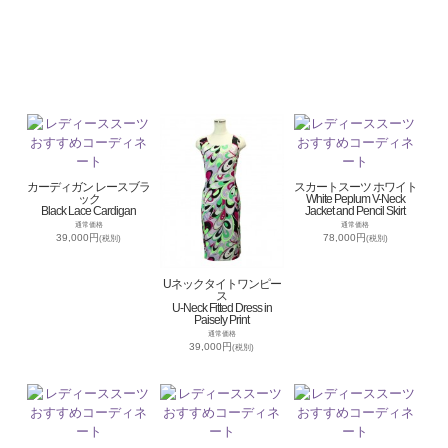
カーディガン レースブラ
スカートスーツ ホワイト
ック
White Peplum V-Neck
Black Lace Cardigan
Jacket and Pencil Skirt
通常価格
通常価格
39,000円
78,000円
(税別)
(税別)
Uネックタイトワンピー
ス
U-Neck Fitted Dress in
Paisely Print
通常価格
39,000円
(税別)