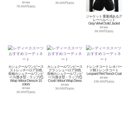
39,000円
通常価格
(税別)
78,000円
(税別)
ジャケット 重量感あるグ
レーベルベット
Gray Velvet Solid Jacket
通常価格
39,000円
(税別)
カシュクールワンピース
カシュクールワンピース
トレンチコート レオパー
ストレッチベロア10色
クラッシュベロア18色
ド柄トレンチコート
長袖カシュクールワンピ
長袖カシュクールワンピ
Leopard Print Trench Coat
ース(巻き型・ラップ式)
ース(巻き型・ラップ式)
通常価格
Wrap Velour Dress in 10
Crush Velour Wrap Dress
158,000円
(税別)
colors
通常価格
39,000円
通常価格
(税別)
39,000円
(税別)