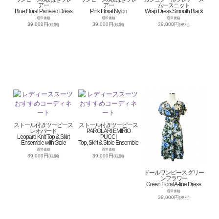
アー
アー
ムースニット
Blue Floral Paneled Dress
Pink Floral Nylon
Wrap Dress Smooth Black
通常価格
通常価格
通常価格
39,000円
39,000円
39,000円
(税別)
(税別)
(税別)
ストール付きツーピース
ストール付きツーピース
レオパード
PAROLARI EMIRIO
Leopard Knit Top & Skirt
PUCCI
Ensemble with Stole
Top, Skirt & Stole Ensemble
通常価格
通常価格
39,000円
39,000円
(税別)
(税別)
ドールワンピース グリー
ンフラワー
Green Floral A-line Dress
通常価格
39,000円
(税別)