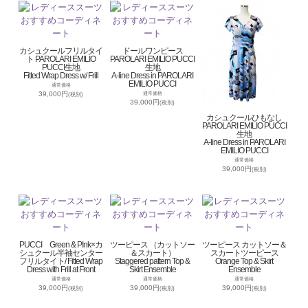
カシュクールフリルタイ
ドールワンピース
ト PAROLARI EMILIO
PAROLARI EMILIO PUCCI
PUCCI生地
生地
Fitted Wrap Dress w/ Frill
A-line Dress in PAROLARI
EMILIO PUCCI
通常価格
39,000円
通常価格
(税別)
39,000円
(税別)
カシュクールひもなし
PAROLARI EMILIO PUCCI
生地
A-line Dress in PAROLARI
EMILIO PUCCI
通常価格
39,000円
(税別)
PUCCI Green & PInk×カ
ツーピース （カットソー
ツーピース カットソー＆
シュクール半袖センター
＆スカート）
スカートツーピース
フリルタイト/ Fitted Wrap
Staggered pattern Top &
Orange Top & Skirt
Dress with Frill at Front
Skirt Ensemble
Ensemble
通常価格
通常価格
通常価格
39,000円
39,000円
39,000円
(税別)
(税別)
(税別)