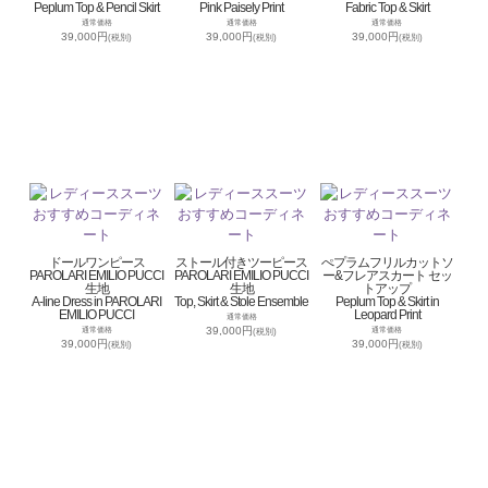
Peplum Top & Pencil Skirt
Pink Paisely Print
Fabric Top & Skirt
通常価格
通常価格
通常価格
39,000円
39,000円
39,000円
(税別)
(税別)
(税別)
ドールワンピース
ストール付きツーピース
ぺプラムフリルカットソ
PAROLARI EMILIO PUCCI
PAROLARI EMILIO PUCCI
ー&フレアスカート セッ
生地
生地
トアップ
A-line Dress in PAROLARI
Top, Skirt & Stole Ensemble
Peplum Top & Skirt in
EMILIO PUCCI
Leopard Print
通常価格
39,000円
通常価格
通常価格
(税別)
39,000円
39,000円
(税別)
(税別)