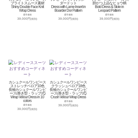
ブライトスムース素材
ダードット
胆かつ上品なヒョウ柄
Shiny Double Face Knit
Dress with Lame Insert in
Bold Dress & Stole in
Wrap Dress
Boarder Dor Pattern
Leopard Pattern
通常価格
通常価格
通常価格
39,000円
39,000円
39,000円
(税別)
(税別)
(税別)
カシュクールワンピース
カシュクールワンピース
ストレッチベロア10色
クラッシュベロア18色
長袖カシュクールワンピ
長袖カシュクールワンピ
ース(巻き型・ラップ式)
ース(巻き型・ラップ式)
Wrap Velour Dress in 10
Crush Velour Wrap Dress
colors
通常価格
39,000円
通常価格
(税別)
39,000円
(税別)