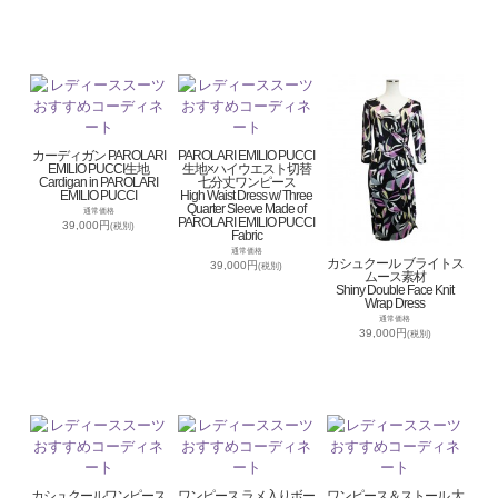
カーディガン PAROLARI
PAROLARI EMILIO PUCCI
EMILIO PUCCI生地
生地×ハイウエスト切替
Cardigan in PAROLARI
七分丈ワンピース
EMILIO PUCCI
High Waist Dress w/ Three
Quarter Sleeve Made of
通常価格
PAROLARI EMILIO PUCCI
39,000円
(税別)
Fabric
通常価格
カシュクール ブライトス
39,000円
(税別)
ムース素材
Shiny Double Face Knit
Wrap Dress
通常価格
39,000円
(税別)
カシュクールワンピース
ワンピース ラメ入りボー
ワンピース＆ストール 大