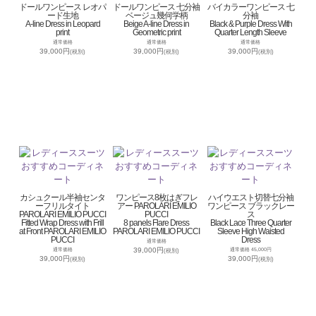
ドールワンピース レオパ
ドールワンピース 七分袖
バイカラーワンピース 七
ード生地
ベージュ幾何学柄
分袖
A-line Dress in Leopard
Beige A-line Dress in
Black & Purple Dress With
print
Geometric print
Quarter Length Sleeve
通常価格
通常価格
通常価格
39,000円
39,000円
39,000円
(税別)
(税別)
(税別)
カシュクール半袖センタ
ワンピース8枚はぎフレ
ハイウエスト切替七分袖
ーフリルタイト
アー PAROLARI EMILIO
ワンピース ブラックレー
PAROLARI EMILIO PUCCI
PUCCI
ス
Fitted Wrap Dress with Frill
8 panels Flare Dress
Black Lace Three Quarter
at Front PAROLARI EMILIO
PAROLARI EMILIO PUCCI
Sleeve High Waisted
PUCCI
Dress
通常価格
39,000円
通常価格
通常価格 45,000円
(税別)
39,000円
39,000円
(税別)
(税別)