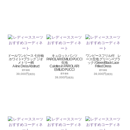
ドールワンピース 七分袖
キュロットパンツ
ワンピースフリル付 レ
ホワイト×ブラック ジオ
PAROLARI EMILIO PUCCI
ース生地 グリーン×ブラ
メトリー柄
生地
ック / Green/Black Lace
A-line Dress Abstruct
Culottes in PAROLARI
Frilled Dress
EMILIO PUCCI
通常価格
通常価格
39,000円
39,000円
通常価格
(税別)
(税別)
39,000円
(税別)