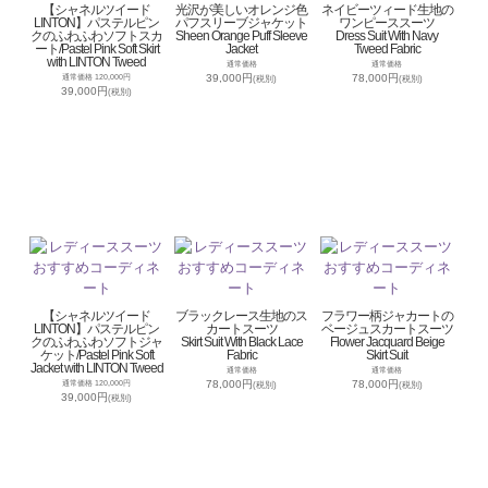
【シャネルツイード
光沢が美しいオレンジ色
ネイビーツィード生地の
LINTON】パステルピン
パフスリーブジャケット
ワンピーススーツ
クのふわふわソフトスカ
Sheen Orange Puff Sleeve
Dress Suit With Navy
ート/Pastel Pink Soft Skirt
Jacket
Tweed Fabric
with LINTON Tweed
通常価格
通常価格
39,000円
78,000円
通常価格 120,000円
(税別)
(税別)
39,000円
(税別)
【シャネルツイード
ブラックレース生地のス
フラワー柄ジャカートの
LINTON】パステルピン
カートスーツ
ベージュスカートスーツ
クのふわふわソフトジャ
Skirt Suit With Black Lace
Flower Jacquard Beige
ケット/Pastel Pink Soft
Fabric
Skirt Suit
Jacket with LINTON Tweed
通常価格
通常価格
78,000円
78,000円
通常価格 120,000円
(税別)
(税別)
39,000円
(税別)