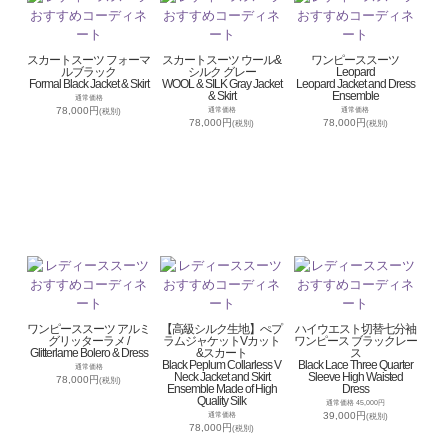
スカートスーツ フォーマ
スカートスーツ ウール&
ワンピーススーツ
ルブラック
シルク グレー
Leopard
Formal Black Jacket & Skirt
WOOL & SILK Gray Jacket
Leopard Jacket and Dress
& Skirt
Ensemble
通常価格
78,000円
通常価格
通常価格
(税別)
78,000円
78,000円
(税別)
(税別)
ワンピーススーツ アルミ
【高級シルク生地】ぺプ
ハイウエスト切替七分袖
グリッターラメ /
ラムジャケットVカット
ワンピース ブラックレー
Glitterlame Bolero & Dress
&スカート
ス
Black Peplum Collarless V
Black Lace Three Quarter
通常価格
Neck Jacket and Skirt
Sleeve High Waisted
78,000円
(税別)
Ensemble Made of High
Dress
Quality Silk
通常価格 45,000円
39,000円
通常価格
(税別)
78,000円
(税別)