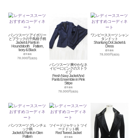
パンツスーツ アイボリー
ワンピーススーツ シャン
とブラックの千鳥格子柄
タンドット
Jacket & Pants in
Shantung Dot Jacket &
Houndstooth Pattern,
Dress
Ivory & Black
通常価格
78,000円
通常価格
(税別)
78,000円
(税別)
パンツスーツ 爽やかなネ
イビーにピンクのストラ
イプ
Fresh Navy Jacket And
Pants Ensemble in Pink
Stripe
通常価格
78,000円
(税別)
パンツスーツ グレンチェ
ツイードジャケット ツイ
ック柄
ードドット柄
Jacket & Pants in Glen
Red Tweed Jacket
Pattern
通常価格