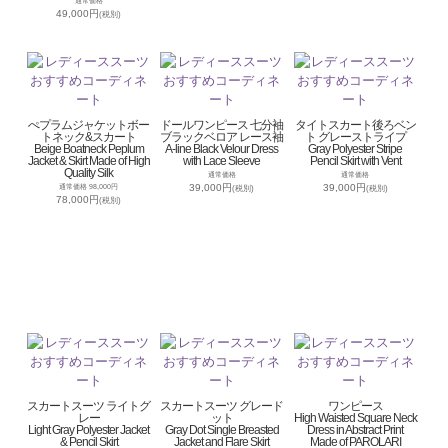
通常価格
49,000円
(税別)
ぺプラムジャケットボー
ドールワンピース 七分袖
タイトスカート後ろベン
トネック&スカート
ブラックベロア レース袖
ト グレーストライプ
Beige Boatneck Peplum
A-line Black Velour Dress
Gray Polyester Stripe
Jacket & Skirt Made of High
with Lace Sleeve
Pencil Skirt with Vent
Quality Silk
通常価格
通常価格
39,000円
39,000円
通常価格 98,000円
(税別)
(税別)
78,000円
(税別)
スカートスーツ ライトグ
スカートスーツ グレード
ワンピース
レー
ット
High Waisted Square Neck
Light Gray Polyester Jacket
Gray Dot Single Breasted
Dress in Abstract Print
& Pencil Skirt
Jacket and Flare Skirt
Made of PAROLARI