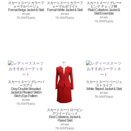
スカートスーツ カラーフ
スカートスーツ カラーフ
スカートスーツ グレー×
ォーマルベージュ
ォーマルホワイト
ピンク チェック柄
Formal Beige Jacket & Skirt
Formal White Jacket & Skirt
Plaid Collarless Jacket &
Skirt Ensemble
通常価格
通常価格
78,000円
78,000円
通常価格
(税別)
(税別)
78,000円
(税別)
スカートスーツ グレーバ
スカートスーツ ベージュ
ーズアイ
ストライプ
Gray Double Breasted
White Striped Jacket & Skirt
Jacket & Pleated Skirt in
通常価格
Bird’s Eye Pattern
78,000円
(税別)
通常価格
78,000円
(税別)
スカートスーツ ロービン
グツイードレッド
Red Collarless Jacket &
Flared Skirt
通常価格
78,000円
(税別)