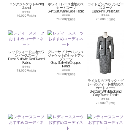
ロングジャケット/Rong
ホワイトレース生地のス
ライトピンクのワンピー
Jacket
カートスーツ
ススーツ
Skirt Suit, White Lace Fabric
Light Pink Dress Suit
通常価格
49,000円
通常価格
通常価格
(税別)
78,000円
78,000円
(税別)
(税別)
レッドツィード生地のワ
グレーサブリナパンツｘ
ンピーススーツ
ジャケットのセットアッ
Dress Suit With Red Tweed
プスーツ
Fabric
Gray Suit with Cropped
Pants
通常価格
78,000円
通常価格
(税別)
78,000円
(税別)
ラメ入りのブラック・グ
レーのツィード生地のス
カートスーツ
Skirt Suit With Black and
Gray Tweed Fabric
通常価格
78,000円
(税別)