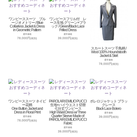
ワンピーススーツ ブル
ワンピースフリル付 レ
ージオメトリー / Blue
ース生地 グリーン×ブラ
Collarless Jacket & Dress
ック / Green/Black Lace
in Geometric Pattern
Frilled Dress
通常価格
通常価格
78,000円
39,000円
(税別)
(税別)
スカートスーツ 千鳥柄 /
Wool 100% Houndstooth
Jacket & Skirt
通常価格
78,000円
(税別)
ワンピーススーツ ネイビ
PAROLARI EMILIO PUCCI
ボレロジャケット ブラッ
ー花柄
生地×ハイウエスト切替
クレース
One Button Jacket and
七分丈ワンピース
Black Lace Bolero
Dress in Floral Print
High Waist Dress w/ Three
通常価格
Quarter Sleeve Made of
39,000円
通常価格
(税別)
PAROLARI EMILIO PUCCI
78,000円
(税別)
Fabric
通常価格
39,000円
(税別)