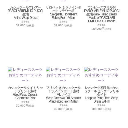
カシュクールフレアー
サロペット ミラノインポ
ワンピースフリル付
PAROLARI EMILIO PUCCI
ートフラワー柄
PAROLARI EMILIO PUCCI
生地
Salopette, Floral Print
生地 /Tank Frilled Dress
A-line Wrap Dress
Fabric From Milan
Made of PAROLARI
EMILIO PUCCI fabric
通常価格
通常価格
39,000円
39,000円
通常価格
(税別)
(税別)
39,000円
(税別)
カシュクールタイト リッ
フリル付きカシュクール
レオパード柄生地×カシ
チプリント素材
ミラノインポート素材
ュクールセンターフリル
Fitted Wrap Dress in
MLサイズ
タイト
Geometric Print
Wrap Dress w/ Frill, Abstract
Leopard Print, Fitted Wrap
Print Fabric From Milan
Dress w/ Frill
通常価格
39,000円
通常価格
通常価格
(税別)
39,000円
39,000円
(税別)
(税別)