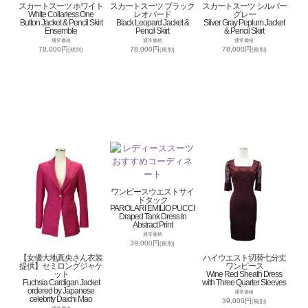
スカートスーツ ホワイト
スカートスーツ ブラック
スカートスーツ シルバー
White Collarless One
レオパード
グレー
Button Jacket & Pencil Skirt
Black Leopard Jacket &
Silver Gray Peplum Jacket
Ensemble
Pencil Skirt
& Pencil Skirt
通常価格
通常価格
通常価格
78,000円
78,000円
78,000円
(税別)
(税別)
(税別)
ワンピースウエストサイ
ドタック
PAROLARI EMILIO PUCCI
Draped Tank Dress In
Abstract Print
通常価格
39,000円
(税別)
【女優大地真央さん衣装
ハイウエスト切替七分丈
提供】セミロングジャケ
ワンピース
ット
Wine Red Sheath Dress
Fuchsia Cardigan Jacket
with Three Quarter Sleeves
ordered by Japanese
通常価格
celebrity Daichi Mao
39,000円
(税別)