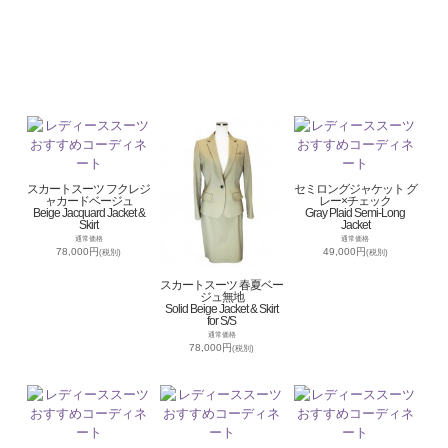
スカートスーツ フクレジ
セミロングジャケット グ
ャカードベージュ
レー×チェック
Beige Jacquard Jacket &
Gray Plaid Semi-Long
Skirt
Jacket
通常価格
通常価格
78,000円
49,000円
(税別)
(税別)
スカートスーツ 春夏ベー
ジュ無地
Solid Beige Jacket & Skirt
for S/S
通常価格
78,000円
(税別)