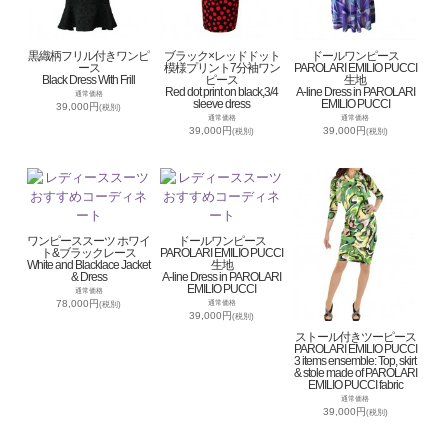
黒織柄フリル付きワンピ
ブラック×レッドドット
ドールワンピース
ース
模様プリント7分袖ワン
PAROLARI EMILIO PUCCI
Black Dress With Frill
ピース
生地
Red dot print on black,3/4
A-line Dress in PAROLARI
通常価格
sleeve dress
EMILIO PUCCI
39,000円
(税別)
通常価格
通常価格
39,000円
39,000円
(税別)
(税別)
ワンピーススーツ ホワイ
ドールワンピース
ト&ブラックレース
PAROLARI EMILIO PUCCI
White and Blacklace Jacket
生地
& Dress
A-line Dress in PAROLARI
EMILIO PUCCI
通常価格
78,000円
通常価格
(税別)
39,000円
(税別)
ストール付きツーピース
PAROLARI EMILIO PUCCI
3 items ensemble: Top, skirt
& stole made of PAROLARI
EMILIO PUCCI fabric
通常価格
39,000円
(税別)