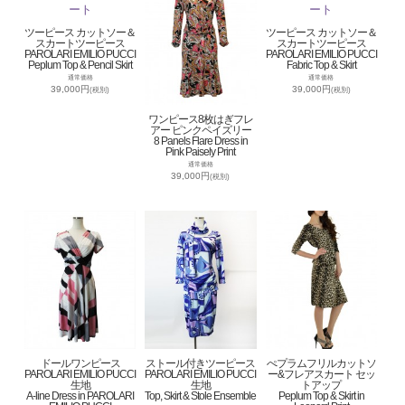
ツーピース カットソー＆
ツーピース カットソー＆
スカートツーピース
スカートツーピース
PAROLARI EMILIO PUCCI
PAROLARI EMILIO PUCCI
Peplum Top & Pencil Skirt
Fabric Top & Skirt
通常価格
通常価格
39,000円
39,000円
(税別)
(税別)
ワンピース8枚はぎフレ
アー ピンクペイズリー
8 Panels Flare Dress in
Pink Paisely Print
通常価格
39,000円
(税別)
ドールワンピース
ストール付きツーピース
ぺプラムフリルカットソ
PAROLARI EMILIO PUCCI
PAROLARI EMILIO PUCCI
ー&フレアスカート セッ
生地
生地
トアップ
A-line Dress in PAROLARI
Top, Skirt & Stole Ensemble
Peplum Top & Skirt in