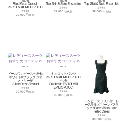
生地
生地
生地
Fitted Wrap Dress in
Top, Skirt & Stole Ensemble
Top, Skirt & Stole Ensemble
PAROLARI EMILIO PUCCI
通常価格
通常価格
39,000円
39,000円
通常価格
(税別)
(税別)
39,000円
(税別)
ドールワンピース 七分袖
キュロットパンツ
ホワイト×ブラック ジオ
PAROLARI EMILIO PUCCI
メトリー柄
生地
A-line Dress Abstruct
Culottes in PAROLARI
EMILIO PUCCI
通常価格
39,000円
通常価格
(税別)
39,000円
(税別)
ワンピースフリル付 レ
ース生地 グリーン×ブラ
ック / Green/Black Lace
Frilled Dress
通常価格
39,000円
(税別)