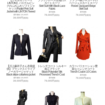
【シャネルツイード
ブラックレース生地のス
フラワー柄ジャカートの
LINTON】パステルピン
カートスーツ
ベージュスカートスーツ
クのふわふわソフトジャ
Skirt Suit With Black Lace
Flower Jacquard Beige
ケット/Pastel Pink Soft
Fabric
Skirt Suit
Jacket with LINTON Tweed
通常価格
通常価格
78,000円
78,000円
通常価格 120,000円
(税別)
(税別)
39,000円
(税別)
【川上麻衣子さん衣装提
トレンチコート シルキー
カラーバリエーション豊
供】ブラックストライプ
加工ブラック
富なトレンチコート
ノーカラージャケット
Black Polyester Silk
Trench Coat in 10 Colors
Black stripe collarless jacket
Processed Trench Coat
通常価格
79,000円
通常価格 120,000円
通常価格
(税別)
39,000円
79,000円
(税別)
(税別)