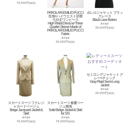
78,000円
(税別)
PAROLARI EMILIO PUCCI
ボレロジャケット ブラッ
生地×ハイウエスト切替
クレース
七分丈ワンピース
Black Lace Bolero
High Waist Dress w/ Three
通常価格
Quarter Sleeve Made of
39,000円
(税別)
PAROLARI EMILIO PUCCI
Fabric
通常価格
39,000円
(税別)
セミロングジャケット グ
レー×チェック
Gray Plaid Semi-Long
Jacket
通常価格
49,000円
(税別)
スカートスーツ フクレジ
スカートスーツ 春夏ベー
ャカードベージュ
ジュ無地
Beige Jacquard Jacket &
Solid Beige Jacket & Skirt
Skirt
for S/S
通常価格
通常価格
78,000円
78,000円
(税別)
(税別)