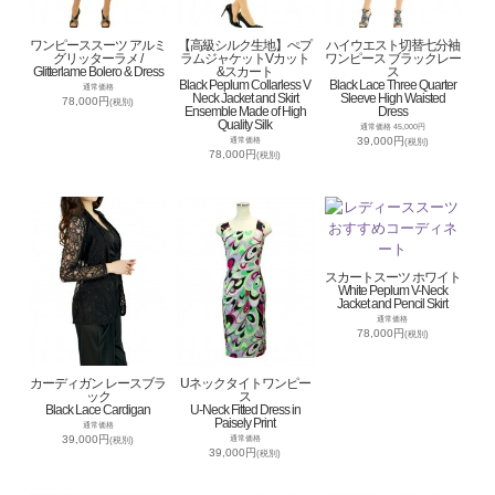
ワンピーススーツ アルミ
【高級シルク生地】ぺプ
ハイウエスト切替七分袖
グリッターラメ /
ラムジャケットVカット
ワンピース ブラックレー
Glitterlame Bolero & Dress
&スカート
ス
Black Peplum Collarless V
Black Lace Three Quarter
通常価格
Neck Jacket and Skirt
Sleeve High Waisted
78,000円
(税別)
Ensemble Made of High
Dress
Quality Silk
通常価格 45,000円
39,000円
通常価格
(税別)
78,000円
(税別)
スカートスーツ ホワイト
White Peplum V-Neck
Jacket and Pencil Skirt
通常価格
78,000円
(税別)
カーディガン レースブラ
Uネックタイトワンピー
ック
ス
Black Lace Cardigan
U-Neck Fitted Dress in
Paisely Print
通常価格
39,000円
通常価格
(税別)
39,000円
(税別)