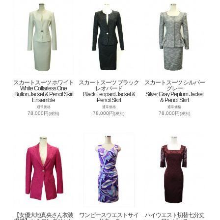
スカートスーツ ホワイト
スカートスーツ ブラック
スカートスーツ シルバー
White Collarless One
レオパード
グレー
Button Jacket & Pencil Skirt
Black Leopard Jacket &
Silver Gray Peplum Jacket
Ensemble
Pencil Skirt
& Pencil Skirt
通常価格
通常価格
通常価格
78,000円
78,000円
78,000円
(税別)
(税別)
(税別)
【女優大地真央さん衣装
ワンピースウエストサイ
ハイウエスト切替七分丈