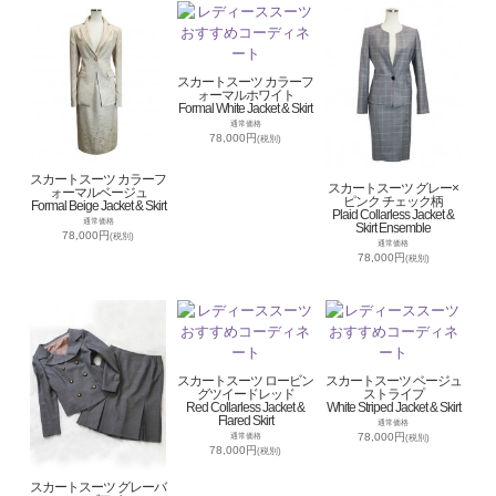
スカートスーツ カラーフ
ォーマルホワイト
Formal White Jacket & Skirt
通常価格
78,000円
(税別)
スカートスーツ カラーフ
スカートスーツ グレー×
ォーマルベージュ
ピンク チェック柄
Formal Beige Jacket & Skirt
Plaid Collarless Jacket &
通常価格
Skirt Ensemble
78,000円
(税別)
通常価格
78,000円
(税別)
スカートスーツ ロービン
スカートスーツ ベージュ
グツイードレッド
ストライプ
Red Collarless Jacket &
White Striped Jacket & Skirt
Flared Skirt
通常価格
78,000円
通常価格
(税別)
78,000円
(税別)
スカートスーツ グレーバ