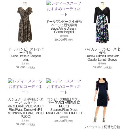
ドールワンピース 七分袖
ベージュ幾何学柄
Beige A-line Dress in
Geometric print
通常価格
39,000円
(税別)
ドールワンピース レオパ
バイカラーワンピース 七
ード生地
分袖
A-line Dress in Leopard
Black & Purple Dress With
print
Quarter Length Sleeve
通常価格
通常価格
39,000円
39,000円
(税別)
(税別)
カシュクール半袖センタ
ワンピース8枚はぎフレ
ーフリルタイト
アー PAROLARI EMILIO
PAROLARI EMILIO PUCCI
PUCCI
Fitted Wrap Dress with Frill
8 panels Flare Dress
at Front PAROLARI EMILIO
PAROLARI EMILIO PUCCI
PUCCI
通常価格
39,000円
通常価格
(税別)
39,000円
(税別)
ハイウエスト切替七分袖