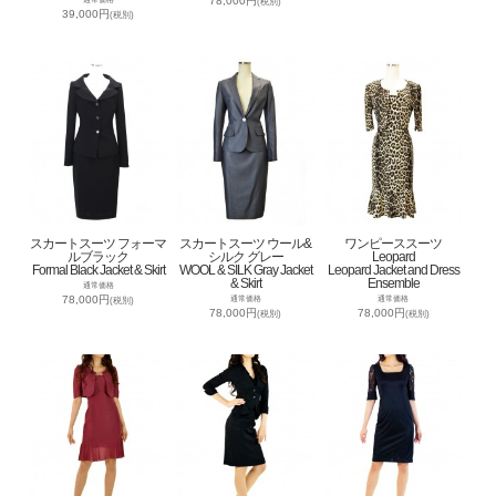
78,000円
(税別)
39,000円
(税別)
スカートスーツ フォーマ
スカートスーツ ウール&
ワンピーススーツ
ルブラック
シルク グレー
Leopard
Formal Black Jacket & Skirt
WOOL & SILK Gray Jacket
Leopard Jacket and Dress
& Skirt
Ensemble
通常価格
78,000円
通常価格
通常価格
(税別)
78,000円
78,000円
(税別)
(税別)