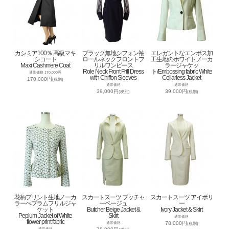
カシミア100％ 高級マキ
ブラック無地シフォン袖
エレガントなエンボス加
シコート
ロールネックフロントフ
工生地のホワイトノーカ
Maxi Cashmere Coat
リルワンピース
ラージャケッ
Role Neck Front Frill Dress
ト/Embossing fabric White
通常価格 170,000円
with Chiffon Sleeves
Collarless Jacket
170,000円
(税別)
通常価格
通常価格
39,000円
39,000円
(税別)
(税別)
花柄プリント生地ノーカ
スカートスーツ ブッチャ
スカートスーツ アイボリ
ラーぺプラムフリルジャ
ーベージュ
ー
ケット
Butcher Beige Jacket &
Ivory Jacket & Skirt
Peplum Jacket of White
Skirt
通常価格
flower print fabric
78,000円
通常価格
(税別)
通常価格