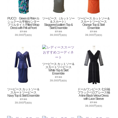
PUCCI Green & PInk×カ
ツーピース （カットソー
ツーピース カットソー＆
シュクール半袖センター
＆スカート）
スカートツーピース
フリルタイト/ Fitted Wrap
Staggered pattern Top &
Orange Top & Skirt
Dress with Frill at Front
Skirt Ensemble
Ensemble
通常価格
通常価格
通常価格
39,000円
39,000円
39,000円
(税別)
(税別)
(税別)
ツーピース カットソー＆
スカートツーピース
White Top & Skirt
Ensemble
通常価格
39,000円
(税別)
ツーピース カットソー＆
ドールワンピース 七分袖
スカートツーピース
ブラックベロア レース袖
Navy Top & Skirt Ensemble
A-line Black Velour Dress
with Lace Sleeve
通常価格
39,000円
通常価格
(税別)
39,000円
(税別)