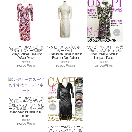
カシュクールワンピース
ワンピース ラメ入りボー
ワンピース＆ストール 大
ブライトスムース素材
ダードット
胆かつ上品なヒョウ柄
Shiny Double Face Knit
Dress with Lame Insert in
Bold Dress & Stole in
Wrap Dress
Boarder Dor Pattern
Leopard Pattern
通常価格
通常価格
通常価格
39,000円
39,000円
39,000円
(税別)
(税別)
(税別)
カシュクールワンピース
ストレッチベロア10色
長袖カシュクールワンピ
ース(巻き型・ラップ式)
Wrap Velour Dress in 10
colors
通常価格
39,000円
(税別)
カシュクールワンピース
クラッシュベロア18色