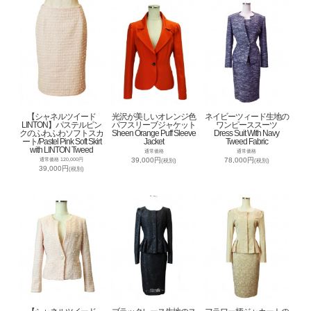
【シャネルツイード
光沢が美しいオレンジ色
ネイビーツィード生地の
LINTON】パステルピン
パフスリーブジャケット
ワンピーススーツ
クのふわふわソフトスカ
Sheen Orange Puff Sleeve
Dress Suit With Navy
ート/Pastel Pink Soft Skirt
Jacket
Tweed Fabric
with LINTON Tweed
通常価格
通常価格
39,000円
78,000円
通常価格 120,000円
(税別)
(税別)
39,000円
(税別)