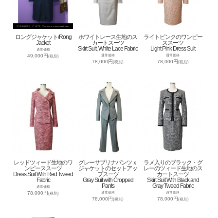
ロングジャケット/Rong
ホワイトレース生地のス
ライトピンクのワンピー
Jacket
カートスーツ
ススーツ
Skirt Suit, White Lace Fabric
Light Pink Dress Suit
通常価格
49,000円
通常価格
通常価格
(税別)
78,000円
78,000円
(税別)
(税別)
レッドツィード生地のワ
グレーサブリナパンツｘ
ラメ入りのブラック・グ
ンピーススーツ
ジャケットのセットアッ
レーのツィード生地のス
Dress Suit With Red Tweed
プスーツ
カートスーツ
Fabric
Gray Suit with Cropped
Skirt Suit With Black and
Pants
Gray Tweed Fabric
通常価格
78,000円
通常価格
通常価格
(税別)
78,000円
78,000円
(税別)
(税別)