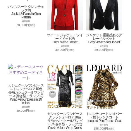
パンツスーツ グレンチェ
ック柄
Jacket & Pants in Glen
Pattern
通常価格
78,000円
(税別)
ツイードジャケット ツイ
ジャケット 重量感あるグ
ードドット柄
レーベルベット
Red Tweed Jacket
Gray Velvet Solid Jacket
通常価格
通常価格
39,000円
39,000円
(税別)
(税別)
カシュクールワンピース
ストレッチベロア10色
長袖カシュクールワンピ
ース(巻き型・ラップ式)
Wrap Velour Dress in 10
colors
通常価格
39,000円
(税別)
カシュクールワンピース
トレンチコート レオパー
クラッシュベロア18色
ド柄トレンチコート
長袖カシュクールワンピ
Leopard Print Trench Coat
ース(巻き型・ラップ式)
通常価格
Crush Velour Wrap Dress
158,000円
(税別)