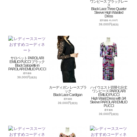
ワンピース ブラックレー
ス
Black Lace Three Quarter
Sleeve High Waisted
Dress
通常価格 45,000円
39,000円
(税別)
サロペット PAROLARI
EMILIO PUCCI ブラック
Black Salopette in
PAROLARI EMILIO PUCCI
通常価格
39,000円
(税別)
カーディガン レースブラ
ハイウエスト切替七分丈
ック
ワンピース PAROLARI
Black Lace Cardigan
EMILIO PUCCI
High Waist Dress with 3/4
通常価格
Sleeve PAROLARI EMILIO
39,000円
(税別)
PUCCI
通常価格
39,000円
(税別)