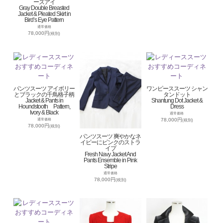
ーズアイ
Gray Double Breasted
Jacket & Pleated Skirt in
Bird’s Eye Pattern
通常価格
78,000円
(税別)
パンツスーツ アイボリー
ワンピーススーツ シャン
とブラックの千鳥格子柄
タンドット
Jacket & Pants in
Shantung Dot Jacket &
Houndstooth Pattern,
Dress
Ivory & Black
通常価格
78,000円
通常価格
(税別)
78,000円
(税別)
パンツスーツ 爽やかなネ
イビーにピンクのストラ
イプ
Fresh Navy Jacket And
Pants Ensemble in Pink
Stripe
通常価格
78,000円
(税別)