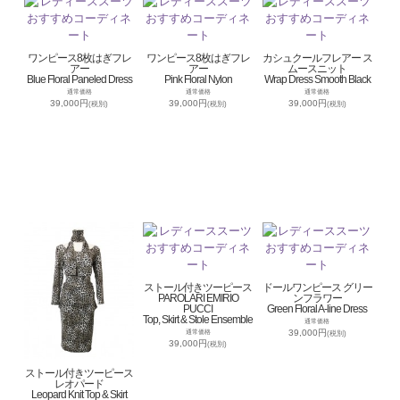
ワンピース8枚はぎフレ
ワンピース8枚はぎフレ
カシュクールフレアー ス
アー
アー
ムースニット
Blue Floral Paneled Dress
Pink Floral Nylon
Wrap Dress Smooth Black
通常価格
通常価格
通常価格
39,000円
39,000円
39,000円
(税別)
(税別)
(税別)
ストール付きツーピース
ドールワンピース グリー
PAROLARI EMIRIO
ンフラワー
PUCCI
Green Floral A-line Dress
Top, Skirt & Stole Ensemble
通常価格
39,000円
通常価格
(税別)
39,000円
(税別)
ストール付きツーピース
レオパード
Leopard Knit Top & Skirt