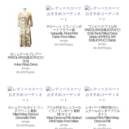
サロペット ミラノインポ
ワンピースフリル付
ートフラワー柄
PAROLARI EMILIO PUCCI
Salopette, Floral Print
生地 /Tank Frilled Dress
Fabric From Milan
Made of PAROLARI
EMILIO PUCCI fabric
通常価格
39,000円
通常価格
(税別)
39,000円
(税別)
カシュクールフレアー
PAROLARI EMILIO PUCCI
生地
A-line Wrap Dress
通常価格
39,000円
(税別)
カシュクールタイト リッ
フリル付きカシュクール
レオパード柄生地×カシ
チプリント素材
ミラノインポート素材
ュクールセンターフリル
Fitted Wrap Dress in
MLサイズ
タイト
Geometric Print
Wrap Dress w/ Frill, Abstract
Leopard Print, Fitted Wrap
Print Fabric From Milan
Dress w/ Frill
通常価格
39,000円
通常価格
通常価格
(税別)
39,000円
39,000円