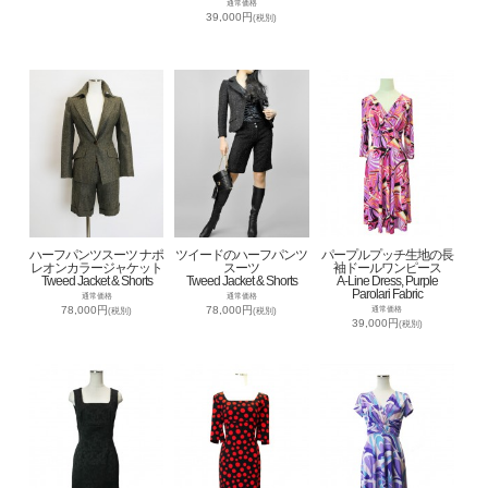
通常価格
39,000円
(税別)
ハーフパンツスーツ ナポ
ツイードのハーフパンツ
パープルプッチ生地の長
レオンカラージャケット
スーツ
袖ドールワンピース
Tweed Jacket & Shorts
Tweed Jacket & Shorts
A-Line Dress, Purple
Parolari Fabric
通常価格
通常価格
78,000円
78,000円
通常価格
(税別)
(税別)
39,000円
(税別)