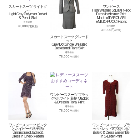
スカートスーツ ライトグ
ワンピース
レー
High Waisted Square Neck
Light Gray Polyester Jacket
Dress in Abstract Print
& Pencil Skirt
Made of PAROLARI
EMILIO PUCCI Fabric
通常価格
78,000円
通常価格
(税別)
39,000円
(税別)
スカートスーツ グレード
ット
Gray Dot Single Breasted
Jacket and Flare Skirt
通常価格
78,000円
(税別)
ワンピーススーツ ブラッ
ク×ホワイト 花柄 / Jacket
& Dress in Floral Print
通常価格
78,000円
(税別)
ワンピーススーツ ピンク
ワンピーススーツ ブラ
とネイビーの格子柄 /
ック×レッドS字柄生地 /
Unstructured Jacket &
Bolero & Dress Ensemble
Dress in Check Pattern
in S-Letter Print