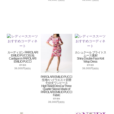
(税別)
(税別)
カーディガン PAROLARI
カシュクール ブライトス
EMILIO PUCCI生地
ムース素材
Cardigan in PAROLARI
Shiny Double Face Knit
EMILIO PUCCI
Wrap Dress
通常価格
通常価格
39,000円
39,000円
(税別)
(税別)
PAROLARI EMILIO PUCCI
生地×ハイウエスト切替
七分丈ワンピース
High Waist Dress w/ Three
Quarter Sleeve Made of
PAROLARI EMILIO PUCCI
Fabric
通常価格
39,000円
(税別)