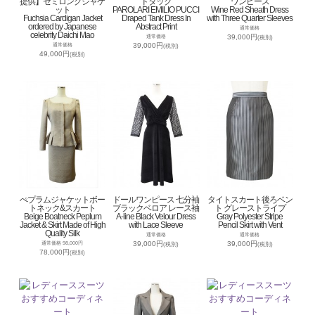
提供】セミロングジャケ
ドタック
ワンピース
ット
PAROLARI EMILIO PUCCI
Wine Red Sheath Dress
Fuchsia Cardigan Jacket
Draped Tank Dress In
with Three Quarter Sleeves
ordered by Japanese
Abstract Print
通常価格
celebrity Daichi Mao
39,000円
通常価格
(税別)
39,000円
通常価格
(税別)
49,000円
(税別)
ぺプラムジャケットボー
ドールワンピース 七分袖
タイトスカート後ろベン
トネック&スカート
ブラックベロア レース袖
ト グレーストライプ
Beige Boatneck Peplum
A-line Black Velour Dress
Gray Polyester Stripe
Jacket & Skirt Made of High
with Lace Sleeve
Pencil Skirt with Vent
Quality Silk
通常価格
通常価格
39,000円
39,000円
通常価格 98,000円
(税別)
(税別)
78,000円
(税別)