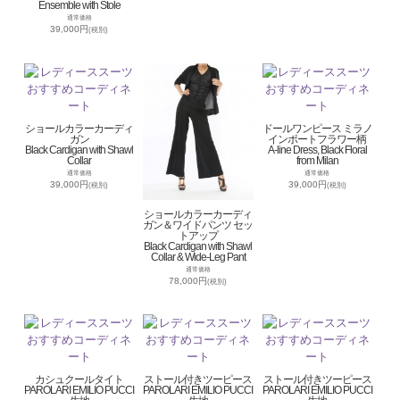
Ensemble with Stole
通常価格
39,000円
(税別)
ショールカラーカーディ
ドールワンピース ミラノ
ガン
インポートフラワー柄
Black Cardigan with Shawl
A-line Dress, Black Floral
Collar
from Milan
通常価格
通常価格
39,000円
39,000円
(税別)
(税別)
ショールカラーカーディ
ガン＆ワイドパンツ セッ
トアップ
Black Cardigan with Shawl
Collar & Wide-Leg Pant
通常価格
78,000円
(税別)
カシュクールタイト
ストール付きツーピース
ストール付きツーピース
PAROLARI EMILIO PUCCI
PAROLARI EMILIO PUCCI
PAROLARI EMILIO PUCCI