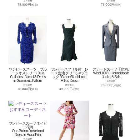
通常価格
通常価格
78,000円
78,000円
(税別)
(税別)
ワンピーススーツ ブル
ワンピースフリル付 レ
スカートスーツ 千鳥柄 /
ージオメトリー / Blue
ース生地 グリーン×ブラ
Wool 100% Houndstooth
Collarless Jacket & Dress
ック / Green/Black Lace
Jacket & Skirt
in Geometric Pattern
Frilled Dress
通常価格
78,000円
通常価格
通常価格
(税別)
78,000円
39,000円
(税別)
(税別)
ワンピーススーツ ネイビ
ー花柄
One Button Jacket and
Dress in Floral Print
通常価格