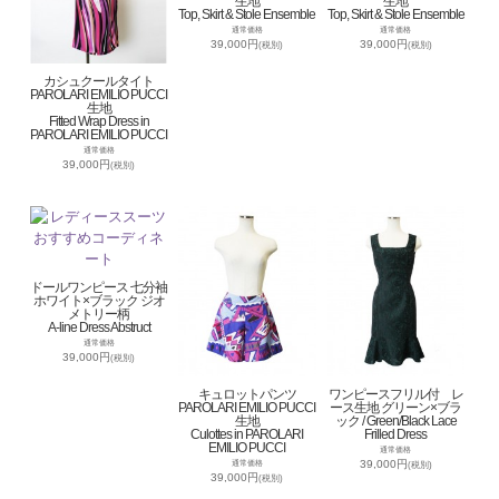
生地
生地
Top, Skirt & Stole Ensemble
Top, Skirt & Stole Ensemble
通常価格
通常価格
39,000円
39,000円
(税別)
(税別)
カシュクールタイト
PAROLARI EMILIO PUCCI
生地
Fitted Wrap Dress in
PAROLARI EMILIO PUCCI
通常価格
39,000円
(税別)
ドールワンピース 七分袖
ホワイト×ブラック ジオ
メトリー柄
A-line Dress Abstruct
通常価格
39,000円
(税別)
キュロットパンツ
ワンピースフリル付 レ
PAROLARI EMILIO PUCCI
ース生地 グリーン×ブラ
生地
ック / Green/Black Lace
Culottes in PAROLARI
Frilled Dress
EMILIO PUCCI
通常価格
39,000円
通常価格
(税別)
39,000円
(税別)