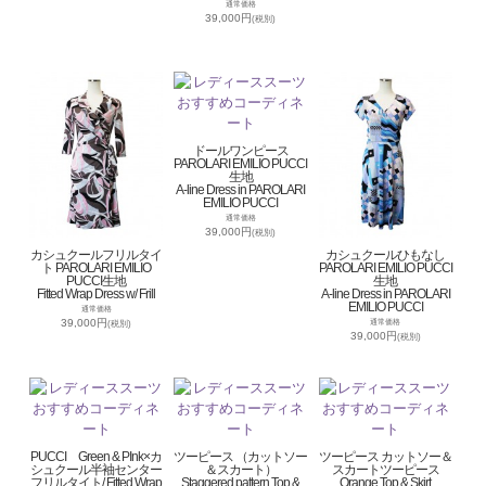
通常価格
39,000円
(税別)
ドールワンピース
PAROLARI EMILIO PUCCI
生地
A-line Dress in PAROLARI
EMILIO PUCCI
通常価格
39,000円
(税別)
カシュクールフリルタイ
カシュクールひもなし
ト PAROLARI EMILIO
PAROLARI EMILIO PUCCI
PUCCI生地
生地
Fitted Wrap Dress w/ Frill
A-line Dress in PAROLARI
EMILIO PUCCI
通常価格
39,000円
通常価格
(税別)
39,000円
(税別)
PUCCI Green & PInk×カ
ツーピース （カットソー
ツーピース カットソー＆
シュクール半袖センター
＆スカート）
スカートツーピース
フリルタイト/ Fitted Wrap
Staggered pattern Top &
Orange Top & Skirt