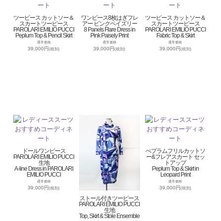
ツーピース カットソー＆
ワンピース8枚はぎフレ
ツーピース カットソー＆
スカートツーピース
アー ピンクペイズリー
スカートツーピース
PAROLARI EMILIO PUCCI
8 Panels Flare Dress in
PAROLARI EMILIO PUCCI
Peplum Top & Pencil Skirt
Pink Paisely Print
Fabric Top & Skirt
通常価格
通常価格
通常価格
39,000円
39,000円
39,000円
(税別)
(税別)
(税別)
ドールワンピース
ぺプラムフリルカットソ
PAROLARI EMILIO PUCCI
ー&フレアスカート セッ
生地
トアップ
A-line Dress in PAROLARI
Peplum Top & Skirt in
EMILIO PUCCI
Leopard Print
通常価格
通常価格
39,000円
39,000円
(税別)
(税別)
ストール付きツーピース
PAROLARI EMILIO PUCCI
生地
Top, Skirt & Stole Ensemble