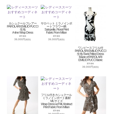
カシュクールフレアー
サロペット ミラノインポ
PAROLARI EMILIO PUCCI
ートフラワー柄
生地
Salopette, Floral Print
A-line Wrap Dress
Fabric From Milan
通常価格
通常価格
39,000円
39,000円
(税別)
(税別)
ワンピースフリル付
PAROLARI EMILIO PUCCI
生地 /Tank Frilled Dress
Made of PAROLARI
EMILIO PUCCI fabric
通常価格
39,000円
(税別)
フリル付きカシュクール
ミラノインポート素材
MLサイズ
Wrap Dress w/ Frill, Abstract
Print Fabric From Milan
通常価格
39,000円