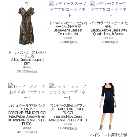
ドールワンピース 七分袖
バイカラーワンピース 七
ベージュ幾何学柄
分袖
Beige A-line Dress in
Black & Purple Dress With
Geometric print
Quarter Length Sleeve
通常価格
通常価格
39,000円
39,000円
(税別)
(税別)
ドールワンピース レオパ
ード生地
A-line Dress in Leopard
print
通常価格
39,000円
(税別)
カシュクール半袖センタ
ワンピース8枚はぎフレ
ーフリルタイト
アー PAROLARI EMILIO
PAROLARI EMILIO PUCCI
PUCCI
Fitted Wrap Dress with Frill
8 panels Flare Dress
at Front PAROLARI EMILIO
PAROLARI EMILIO PUCCI
PUCCI
通常価格
39,000円
通常価格
(税別)
39,000円
(税別)
ハイウエスト切替七分袖