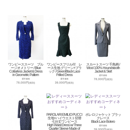
ワンピーススーツ ブル
ワンピースフリル付 レ
スカートスーツ 千鳥柄 /
ージオメトリー / Blue
ース生地 グリーン×ブラ
Wool 100% Houndstooth
Collarless Jacket & Dress
ック / Green/Black Lace
Jacket & Skirt
in Geometric Pattern
Frilled Dress
通常価格
78,000円
通常価格
通常価格
(税別)
78,000円
39,000円
(税別)
(税別)
PAROLARI EMILIO PUCCI
ボレロジャケット ブラッ
生地×ハイウエスト切替
クレース
七分丈ワンピース
Black Lace Bolero
High Waist Dress w/ Three
通常価格
Quarter Sleeve Made of
39,000円
(税別)