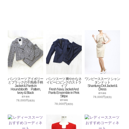
パンツスーツ アイボリー
パンツスーツ 爽やかなネ
ワンピーススーツ シャン
とブラックの千鳥格子柄
イビーにピンクのストラ
タンドット
Jacket & Pants in
イプ
Shantung Dot Jacket &
Houndstooth Pattern,
Fresh Navy Jacket And
Dress
Ivory & Black
Pants Ensemble in Pink
通常価格
Stripe
78,000円
通常価格
(税別)
78,000円
通常価格
(税別)
78,000円
(税別)