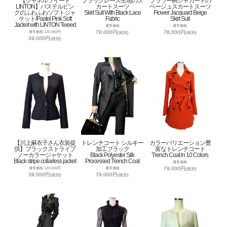
【シャネルツイード
ブラックレース生地のス
フラワー柄ジャカートの
LINTON】パステルピン
カートスーツ
ベージュスカートスーツ
クのふわふわソフトジャ
Skirt Suit With Black Lace
Flower Jacquard Beige
ケット/Pastel Pink Soft
Fabric
Skirt Suit
Jacket with LINTON Tweed
通常価格
通常価格
78,000円
78,000円
通常価格 120,000円
(税別)
(税別)
39,000円
(税別)
【川上麻衣子さん衣装提
トレンチコート シルキー
カラーバリエーション豊
供】ブラックストライプ
加工ブラック
富なトレンチコート
ノーカラージャケット
Black Polyester Silk
Trench Coat in 10 Colors
Black stripe collarless jacket
Processed Trench Coat
通常価格
79,000円
通常価格 120,000円
通常価格
(税別)
39,000円
79,000円
(税別)
(税別)