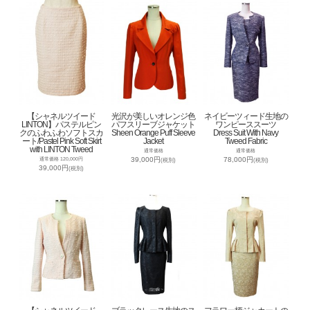
【シャネルツイード
光沢が美しいオレンジ色
ネイビーツィード生地の
LINTON】パステルピン
パフスリーブジャケット
ワンピーススーツ
クのふわふわソフトスカ
Sheen Orange Puff Sleeve
Dress Suit With Navy
ート/Pastel Pink Soft Skirt
Jacket
Tweed Fabric
with LINTON Tweed
通常価格
通常価格
39,000円
78,000円
通常価格 120,000円
(税別)
(税別)
39,000円
(税別)