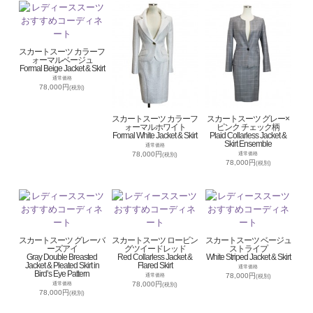
スカートスーツ カラーフ
ォーマルベージュ
Formal Beige Jacket & Skirt
通常価格
78,000円
(税別)
スカートスーツ カラーフ
スカートスーツ グレー×
ォーマルホワイト
ピンク チェック柄
Formal White Jacket & Skirt
Plaid Collarless Jacket &
Skirt Ensemble
通常価格
78,000円
通常価格
(税別)
78,000円
(税別)
スカートスーツ グレーバ
スカートスーツ ロービン
スカートスーツ ベージュ
ーズアイ
グツイードレッド
ストライプ
Gray Double Breasted
Red Collarless Jacket &
White Striped Jacket & Skirt
Jacket & Pleated Skirt in
Flared Skirt
通常価格
Bird’s Eye Pattern
78,000円
通常価格
(税別)
78,000円
通常価格
(税別)
78,000円
(税別)