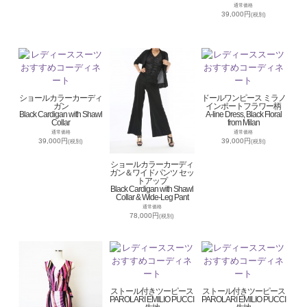
通常価格
39,000円
(税別)
ショールカラーカーディ
ドールワンピース ミラノ
ガン
インポートフラワー柄
Black Cardigan with Shawl
A-line Dress, Black Floral
Collar
from Milan
通常価格
通常価格
39,000円
39,000円
(税別)
(税別)
ショールカラーカーディ
ガン＆ワイドパンツ セッ
トアップ
Black Cardigan with Shawl
Collar & Wide-Leg Pant
通常価格
78,000円
(税別)
ストール付きツーピース
ストール付きツーピース
PAROLARI EMILIO PUCCI
PAROLARI EMILIO PUCCI