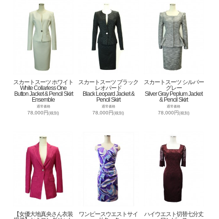
スカートスーツ ホワイト
スカートスーツ ブラック
スカートスーツ シルバー
White Collarless One
レオパード
グレー
Button Jacket & Pencil Skirt
Black Leopard Jacket &
Silver Gray Peplum Jacket
Ensemble
Pencil Skirt
& Pencil Skirt
通常価格
通常価格
通常価格
78,000円
78,000円
78,000円
(税別)
(税別)
(税別)
【女優大地真央さん衣装
ワンピースウエストサイ
ハイウエスト切替七分丈