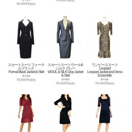
78,000円
(税別)
39,000円
(税別)
スカートスーツ フォーマ
スカートスーツ ウール&
ワンピーススーツ
ルブラック
シルク グレー
Leopard
Formal Black Jacket & Skirt
WOOL & SILK Gray Jacket
Leopard Jacket and Dress
& Skirt
Ensemble
通常価格
78,000円
通常価格
通常価格
(税別)
78,000円
78,000円
(税別)
(税別)