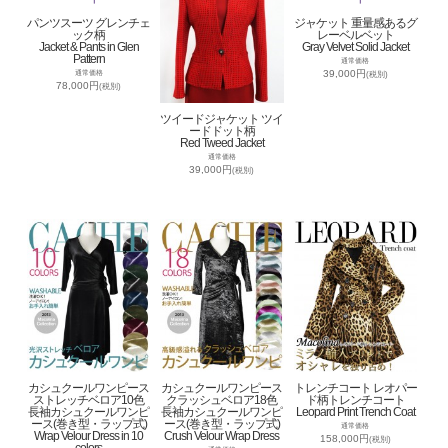
パンツスーツ グレンチェ
ジャケット 重量感あるグ
ック柄
レーベルベット
Jacket & Pants in Glen
Gray Velvet Solid Jacket
Pattern
通常価格
39,000円
通常価格
(税別)
78,000円
(税別)
ツイードジャケット ツイ
ードドット柄
Red Tweed Jacket
通常価格
39,000円
(税別)
カシュクールワンピース
カシュクールワンピース
トレンチコート レオパー
ストレッチベロア10色
クラッシュベロア18色
ド柄トレンチコート
長袖カシュクールワンピ
長袖カシュクールワンピ
Leopard Print Trench Coat
ース(巻き型・ラップ式)
ース(巻き型・ラップ式)
通常価格
Wrap Velour Dress in 10
Crush Velour Wrap Dress
158,000円
(税別)