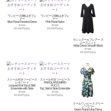
ワンピース8枚はぎフレ
ワンピース8枚はぎフレ
アー
アー
Blue Floral Paneled Dress
Pink Floral Nylon
通常価格
通常価格
39,000円
39,000円
(税別)
(税別)
カシュクールフレアー ス
ムースニット
Wrap Dress Smooth Black
通常価格
39,000円
(税別)
ストール付きツーピース
ストール付きツーピース
レオパード
PAROLARI EMIRIO
Leopard Knit Top & Skirt
PUCCI
Ensemble with Stole
Top, Skirt & Stole Ensemble
通常価格
通常価格
39,000円
39,000円
(税別)
(税別)
ドールワンピース グリー
ンフラワー
Green Floral A-line Dress