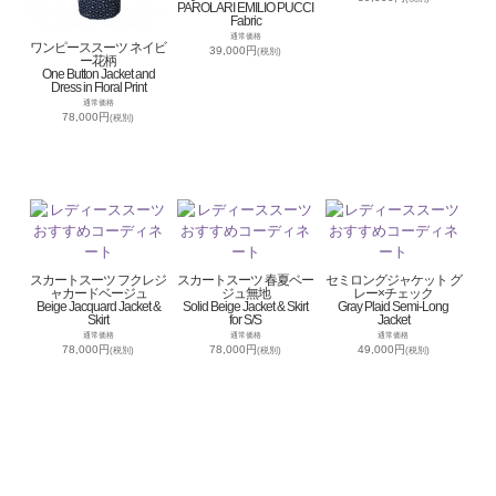
PAROLARI EMILIO PUCCI
Fabric
通常価格
ワンピーススーツ ネイビ
39,000円
(税別)
ー花柄
One Button Jacket and
Dress in Floral Print
通常価格
78,000円
(税別)
スカートスーツ フクレジ
スカートスーツ 春夏ベー
セミロングジャケット グ
ャカードベージュ
ジュ無地
レー×チェック
Beige Jacquard Jacket &
Solid Beige Jacket & Skirt
Gray Plaid Semi-Long
Skirt
for S/S
Jacket
通常価格
通常価格
通常価格
78,000円
78,000円
49,000円
(税別)
(税別)
(税別)