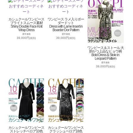
カシュクールワンピース
ワンピース ラメ入りボー
ブライトスムース素材
ダードット
Shiny Double Face Knit
Dress with Lame Insert in
Wrap Dress
Boarder Dor Pattern
通常価格
通常価格
39,000円
39,000円
(税別)
(税別)
ワンピース＆ストール 大
胆かつ上品なヒョウ柄
Bold Dress & Stole in
Leopard Pattern
通常価格
39,000円
(税別)
カシュクールワンピース
カシュクールワンピース
ストレッチベロア10色
クラッシュベロア18色