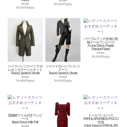
colors
通常価格
39,000円
通常価格
(税別)
39,000円
(税別)
パープルプッチ生地の長
袖ドールワンピース
A-Line Dress, Purple
Parolari Fabric
通常価格
39,000円
(税別)
ハーフパンツスーツ ナポ
ツイードのハーフパンツ
レオンカラージャケット
スーツ
Tweed Jacket & Shorts
Tweed Jacket & Shorts
通常価格
通常価格
78,000円
78,000円
(税別)
(税別)
黒織柄フリル付きワンピ
ドールワンピース
ース
PAROLARI EMILIO PUCCI
Black Dress With Frill
生地
A-line Dress in PAROLARI
通常価格