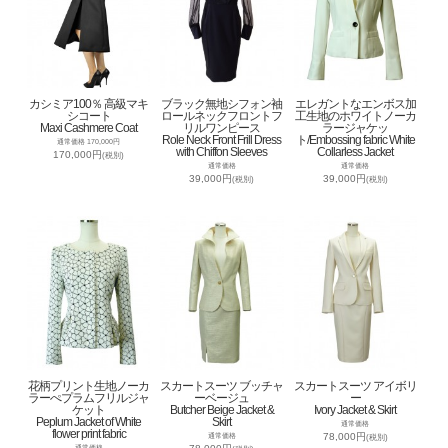
カシミア100％ 高級マキ
ブラック無地シフォン袖
エレガントなエンボス加
シコート
ロールネックフロントフ
工生地のホワイトノーカ
Maxi Cashmere Coat
リルワンピース
ラージャケッ
Role Neck Front Frill Dress
ト/Embossing fabric White
通常価格 170,000円
with Chiffon Sleeves
Collarless Jacket
170,000円
(税別)
通常価格
通常価格
39,000円
39,000円
(税別)
(税別)
花柄プリント生地ノーカ
スカートスーツ ブッチャ
スカートスーツ アイボリ
ラーぺプラムフリルジャ
ーベージュ
ー
ケット
Butcher Beige Jacket &
Ivory Jacket & Skirt
Peplum Jacket of White
Skirt
通常価格
flower print fabric
78,000円
通常価格
(税別)
通常価格