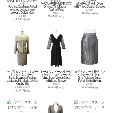
提供】セミロングジャケ
ドタック
ワンピース
ット
PAROLARI EMILIO PUCCI
Wine Red Sheath Dress
Fuchsia Cardigan Jacket
Draped Tank Dress In
with Three Quarter Sleeves
ordered by Japanese
Abstract Print
通常価格
celebrity Daichi Mao
39,000円
通常価格
(税別)
39,000円
通常価格
(税別)
49,000円
(税別)
ぺプラムジャケットボー
ドールワンピース 七分袖
タイトスカート後ろベン
トネック&スカート
ブラックベロア レース袖
ト グレーストライプ
Beige Boatneck Peplum
A-line Black Velour Dress
Gray Polyester Stripe
Jacket & Skirt Made of High
with Lace Sleeve
Pencil Skirt with Vent
Quality Silk
通常価格
通常価格
39,000円
39,000円
通常価格 98,000円
(税別)
(税別)
78,000円
(税別)