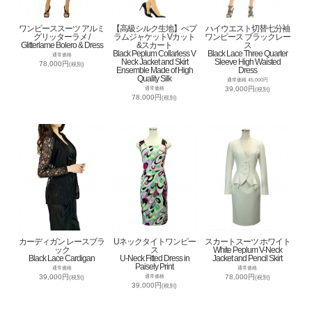
ワンピーススーツ アルミ
【高級シルク生地】ぺプ
ハイウエスト切替七分袖
グリッターラメ /
ラムジャケットVカット
ワンピース ブラックレー
Glitterlame Bolero & Dress
&スカート
ス
Black Peplum Collarless V
Black Lace Three Quarter
通常価格
Neck Jacket and Skirt
Sleeve High Waisted
78,000円
(税別)
Ensemble Made of High
Dress
Quality Silk
通常価格 45,000円
39,000円
通常価格
(税別)
78,000円
(税別)
カーディガン レースブラ
Uネックタイトワンピー
スカートスーツ ホワイト
ック
ス
White Peplum V-Neck
Black Lace Cardigan
U-Neck Fitted Dress in
Jacket and Pencil Skirt
Paisely Print
通常価格
通常価格
39,000円
78,000円
通常価格
(税別)
(税別)
39,000円
(税別)