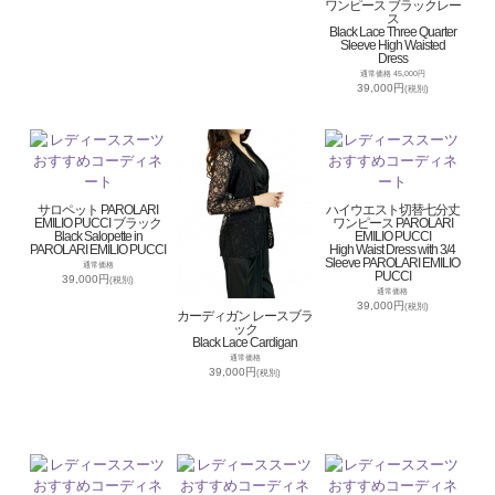
ワンピース ブラックレー
ス
Black Lace Three Quarter
Sleeve High Waisted
Dress
通常価格 45,000円
39,000円
(税別)
サロペット PAROLARI
ハイウエスト切替七分丈
EMILIO PUCCI ブラック
ワンピース PAROLARI
Black Salopette in
EMILIO PUCCI
PAROLARI EMILIO PUCCI
High Waist Dress with 3/4
Sleeve PAROLARI EMILIO
通常価格
PUCCI
39,000円
(税別)
通常価格
39,000円
(税別)
カーディガン レースブラ
ック
Black Lace Cardigan
通常価格
39,000円
(税別)