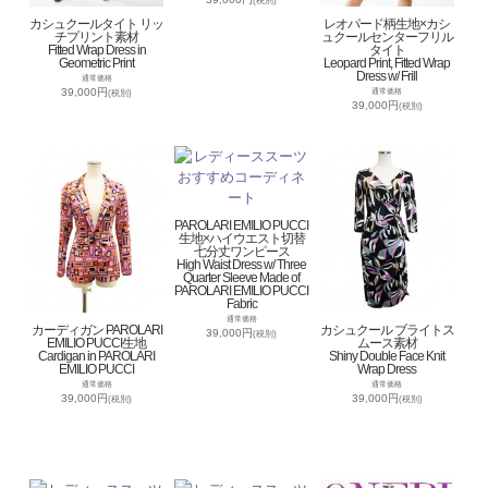
(税別)
カシュクールタイト リッ
レオパード柄生地×カシ
チプリント素材
ュクールセンターフリル
Fitted Wrap Dress in
タイト
Geometric Print
Leopard Print, Fitted Wrap
Dress w/ Frill
通常価格
39,000円
通常価格
(税別)
39,000円
(税別)
PAROLARI EMILIO PUCCI
生地×ハイウエスト切替
七分丈ワンピース
High Waist Dress w/ Three
Quarter Sleeve Made of
PAROLARI EMILIO PUCCI
Fabric
通常価格
カーディガン PAROLARI
カシュクール ブライトス
39,000円
(税別)
EMILIO PUCCI生地
ムース素材
Cardigan in PAROLARI
Shiny Double Face Knit
EMILIO PUCCI
Wrap Dress
通常価格
通常価格
39,000円
39,000円
(税別)
(税別)