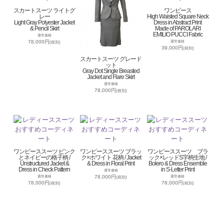
スカートスーツ ライトグ
ワンピース
レー
High Waisted Square Neck
Light Gray Polyester Jacket
Dress in Abstract Print
& Pencil Skirt
Made of PAROLARI
EMILIO PUCCI Fabric
通常価格
78,000円
通常価格
(税別)
39,000円
(税別)
スカートスーツ グレード
ット
Gray Dot Single Breasted
Jacket and Flare Skirt
通常価格
78,000円
(税別)
ワンピーススーツ ピンク
ワンピーススーツ ブラッ
ワンピーススーツ ブラ
とネイビーの格子柄 /
ク×ホワイト 花柄 / Jacket
ック×レッドS字柄生地 /
Unstructured Jacket &
& Dress in Floral Print
Bolero & Dress Ensemble
Dress in Check Pattern
in S-Letter Print
通常価格
78,000円
通常価格
通常価格
(税別)
78,000円
78,000円
(税別)
(税別)