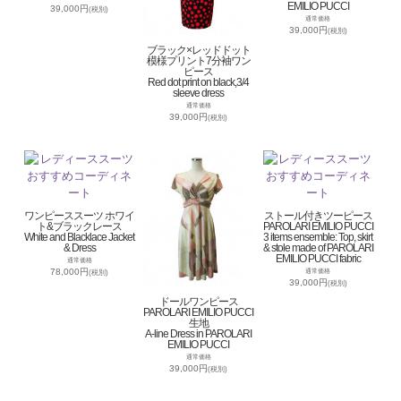
EMILIO PUCCI
39,000円
(税別)
通常価格
39,000円
(税別)
ブラック×レッドドット
模様プリント7分袖ワン
ピース
Red dot print on black,3/4
sleeve dress
通常価格
39,000円
(税別)
ワンピーススーツ ホワイ
ストール付きツーピース
ト&ブラックレース
PAROLARI EMILIO PUCCI
White and Blacklace Jacket
3 items ensemble: Top, skirt
& Dress
& stole made of PAROLARI
EMILIO PUCCI fabric
通常価格
78,000円
通常価格
(税別)
39,000円
(税別)
ドールワンピース
PAROLARI EMILIO PUCCI
生地
A-line Dress in PAROLARI
EMILIO PUCCI
通常価格
39,000円
(税別)