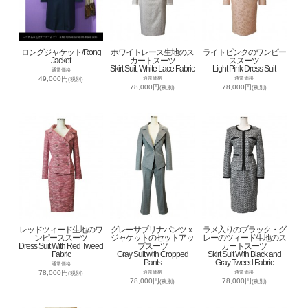
ロングジャケット/Rong
ホワイトレース生地のス
ライトピンクのワンピー
Jacket
カートスーツ
ススーツ
Skirt Suit, White Lace Fabric
Light Pink Dress Suit
通常価格
49,000円
通常価格
通常価格
(税別)
78,000円
78,000円
(税別)
(税別)
レッドツィード生地のワ
グレーサブリナパンツｘ
ラメ入りのブラック・グ
ンピーススーツ
ジャケットのセットアッ
レーのツィード生地のス
Dress Suit With Red Tweed
プスーツ
カートスーツ
Fabric
Gray Suit with Cropped
Skirt Suit With Black and
Pants
Gray Tweed Fabric
通常価格
78,000円
通常価格
通常価格
(税別)
78,000円
78,000円
(税別)
(税別)