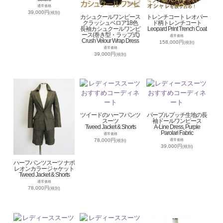
通常価格
39,000円
(税別)
カシュクールワンピース
トレンチコート レオパー
クラッシュベロア18色
ド柄トレンチコート
長袖カシュクールワンピ
Leopard Print Trench Coat
ース(巻き型・ラップ式)
通常価格
Crush Velour Wrap Dress
158,000円
(税別)
通常価格
39,000円
(税別)
ツイードのハーフパンツ
パープルプッチ生地の長
スーツ
袖ドールワンピース
Tweed Jacket & Shorts
A-Line Dress, Purple
Parolari Fabric
通常価格
78,000円
通常価格
(税別)
39,000円
(税別)
ハーフパンツスーツ ナポ
レオンカラージャケット
Tweed Jacket & Shorts
通常価格
78,000円
(税別)