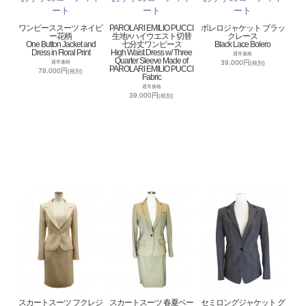
ワンピーススーツ ネイビ
PAROLARI EMILIO PUCCI
ボレロジャケット ブラッ
ー花柄
生地×ハイウエスト切替
クレース
One Button Jacket and
七分丈ワンピース
Black Lace Bolero
Dress in Floral Print
High Waist Dress w/ Three
通常価格
Quarter Sleeve Made of
39,000円
通常価格
(税別)
PAROLARI EMILIO PUCCI
78,000円
(税別)
Fabric
通常価格
39,000円
(税別)
スカートスーツ フクレジ
スカートスーツ 春夏ベー
セミロングジャケット グ