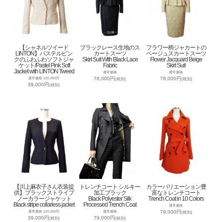
【シャネルツイード
ブラックレース生地のス
フラワー柄ジャカートの
LINTON】パステルピン
カートスーツ
ベージュスカートスーツ
クのふわふわソフトジャ
Skirt Suit With Black Lace
Flower Jacquard Beige
ケット/Pastel Pink Soft
Fabric
Skirt Suit
Jacket with LINTON Tweed
通常価格
通常価格
78,000円
78,000円
通常価格 120,000円
(税別)
(税別)
39,000円
(税別)
【川上麻衣子さん衣装提
トレンチコート シルキー
カラーバリエーション豊
供】ブラックストライプ
加工ブラック
富なトレンチコート
ノーカラージャケット
Black Polyester Silk
Trench Coat in 10 Colors
Black stripe collarless jacket
Processed Trench Coat
通常価格
79,000円
通常価格 120,000円
通常価格
(税別)
39,000円
79,000円
(税別)
(税別)