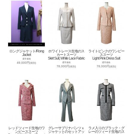
ロングジャケット/Rong
ホワイトレース生地のス
ライトピンクのワンピー
Jacket
カートスーツ
ススーツ
Skirt Suit, White Lace Fabric
Light Pink Dress Suit
通常価格
49,000円
通常価格
通常価格
(税別)
78,000円
78,000円
(税別)
(税別)
レッドツィード生地のワ
グレーサブリナパンツｘ
ラメ入りのブラック・グ
ンピーススーツ
ジャケットのセットアッ
レーのツィード生地のス