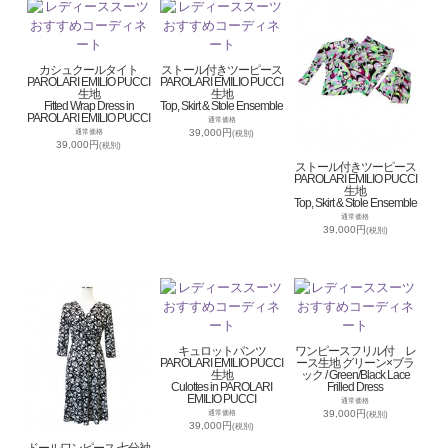
カシュクールタイト
ストール付きツーピース
PAROLARI EMILIO PUCCI
PAROLARI EMILIO PUCCI
生地
生地
Fitted Wrap Dress in
Top, Skirt & Stole Ensemble
PAROLARI EMILIO PUCCI
通常価格
39,000円
通常価格
(税別)
39,000円
(税別)
ストール付きツーピース
PAROLARI EMILIO PUCCI
生地
Top, Skirt & Stole Ensemble
通常価格
39,000円
(税別)
キュロットパンツ
ワンピースフリル付 レ
PAROLARI EMILIO PUCCI
ース生地 グリーン×ブラ
生地
ック / Green/Black Lace
Culottes in PAROLARI
Frilled Dress
EMILIO PUCCI
通常価格
39,000円
通常価格
(税別)
39,000円
(税別)
ドールワンピース 七分袖