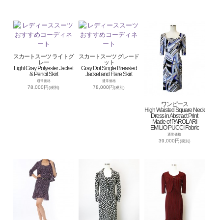
スカートスーツ ライトグ
スカートスーツ グレード
レー
ット
Light Gray Polyester Jacket
Gray Dot Single Breasted
& Pencil Skirt
Jacket and Flare Skirt
通常価格
通常価格
78,000円
78,000円
(税別)
(税別)
ワンピース
High Waisted Square Neck
Dress in Abstract Print
Made of PAROLARI
EMILIO PUCCI Fabric
通常価格
39,000円
(税別)