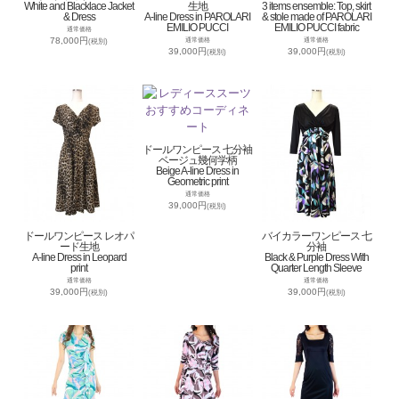
White and Blacklace Jacket
生地
3 items ensemble: Top, skirt
& Dress
A-line Dress in PAROLARI
& stole made of PAROLARI
EMILIO PUCCI
EMILIO PUCCI fabric
通常価格
78,000円
通常価格
通常価格
(税別)
39,000円
39,000円
(税別)
(税別)
ドールワンピース 七分袖
ベージュ幾何学柄
Beige A-line Dress in
Geometric print
通常価格
39,000円
(税別)
ドールワンピース レオパ
バイカラーワンピース 七
ード生地
分袖
A-line Dress in Leopard
Black & Purple Dress With
print
Quarter Length Sleeve
通常価格
通常価格
39,000円
39,000円
(税別)
(税別)