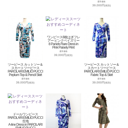
通常価格
39,000円
(税別)
ワンピース8枚はぎフレ
アー ピンクペイズリー
8 Panels Flare Dress in
Pink Paisely Print
通常価格
39,000円
(税別)
ツーピース カットソー＆
ツーピース カットソー＆
スカートツーピース
スカートツーピース
PAROLARI EMILIO PUCCI
PAROLARI EMILIO PUCCI
Peplum Top & Pencil Skirt
Fabric Top & Skirt
通常価格
通常価格
39,000円
39,000円
(税別)
(税別)
ドールワンピース
PAROLARI EMILIO PUCCI
生地
A-line Dress in PAROLARI
EMILIO PUCCI