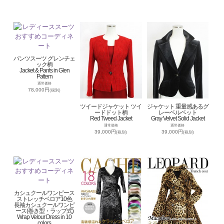
パンツスーツ グレンチェ
ック柄
Jacket & Pants in Glen
Pattern
通常価格
78,000円
(税別)
ツイードジャケット ツイ
ジャケット 重量感あるグ
ードドット柄
レーベルベット
Red Tweed Jacket
Gray Velvet Solid Jacket
通常価格
通常価格
39,000円
39,000円
(税別)
(税別)
カシュクールワンピース
ストレッチベロア10色
長袖カシュクールワンピ
ース(巻き型・ラップ式)
Wrap Velour Dress in 10
colors