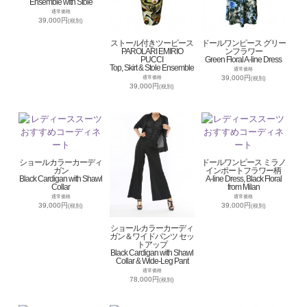
Ensemble with Stole
通常価格
39,000円
(税別)
ストール付きツーピース
ドールワンピース グリー
PAROLARI EMIRIO
ンフラワー
PUCCI
Green Floral A-line Dress
Top, Skirt & Stole Ensemble
通常価格
39,000円
通常価格
(税別)
39,000円
(税別)
ショールカラーカーディ
ドールワンピース ミラノ
ガン
インポートフラワー柄
Black Cardigan with Shawl
A-line Dress, Black Floral
Collar
from Milan
通常価格
通常価格
39,000円
39,000円
(税別)
(税別)
ショールカラーカーディ
ガン＆ワイドパンツ セッ
トアップ
Black Cardigan with Shawl
Collar & Wide-Leg Pant
通常価格
78,000円
(税別)