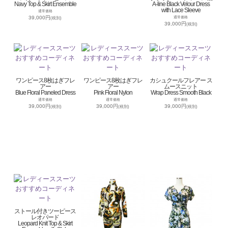
Navy Top & Skirt Ensemble
A-line Black Velour Dress
with Lace Sleeve
通常価格
39,000円
通常価格
(税別)
39,000円
(税別)
ワンピース8枚はぎフレ
ワンピース8枚はぎフレ
カシュクールフレアー ス
アー
アー
ムースニット
Blue Floral Paneled Dress
Pink Floral Nylon
Wrap Dress Smooth Black
通常価格
通常価格
通常価格
39,000円
39,000円
39,000円
(税別)
(税別)
(税別)
ストール付きツーピース
レオパード
Leopard Knit Top & Skirt