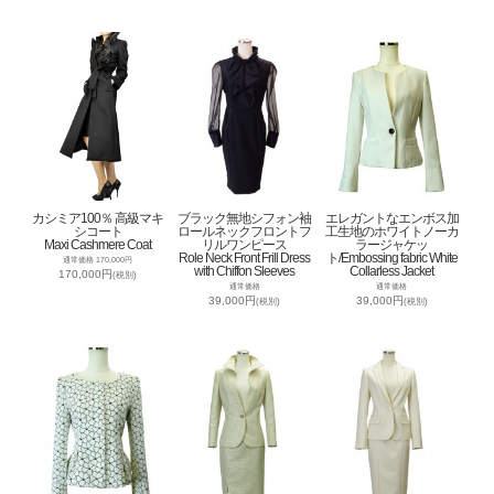
カシミア100％ 高級マキ
ブラック無地シフォン袖
エレガントなエンボス加
シコート
ロールネックフロントフ
工生地のホワイトノーカ
Maxi Cashmere Coat
リルワンピース
ラージャケッ
Role Neck Front Frill Dress
ト/Embossing fabric White
通常価格 170,000円
with Chiffon Sleeves
Collarless Jacket
170,000円
(税別)
通常価格
通常価格
39,000円
39,000円
(税別)
(税別)