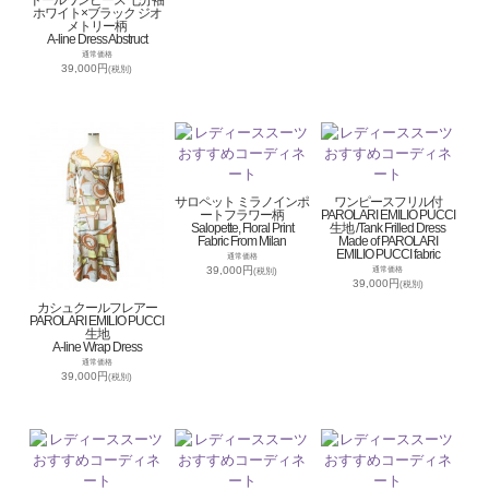
ホワイト×ブラック ジオ
メトリー柄
A-line Dress Abstruct
通常価格
39,000円
(税別)
サロペット ミラノインポ
ワンピースフリル付
ートフラワー柄
PAROLARI EMILIO PUCCI
Salopette, Floral Print
生地 /Tank Frilled Dress
Fabric From Milan
Made of PAROLARI
EMILIO PUCCI fabric
通常価格
39,000円
通常価格
(税別)
39,000円
(税別)
カシュクールフレアー
PAROLARI EMILIO PUCCI
生地
A-line Wrap Dress
通常価格
39,000円
(税別)