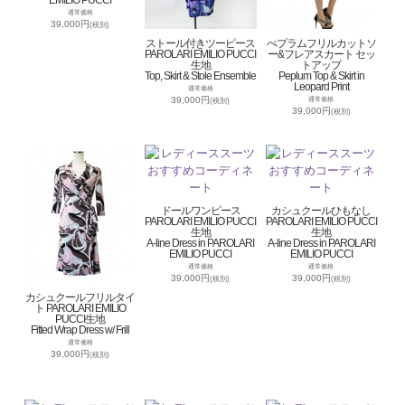
通常価格
39,000円
(税別)
ストール付きツーピース
ぺプラムフリルカットソ
PAROLARI EMILIO PUCCI
ー&フレアスカート セッ
生地
トアップ
Top, Skirt & Stole Ensemble
Peplum Top & Skirt in
Leopard Print
通常価格
39,000円
通常価格
(税別)
39,000円
(税別)
ドールワンピース
カシュクールひもなし
PAROLARI EMILIO PUCCI
PAROLARI EMILIO PUCCI
生地
生地
A-line Dress in PAROLARI
A-line Dress in PAROLARI
EMILIO PUCCI
EMILIO PUCCI
通常価格
通常価格
39,000円
39,000円
(税別)
(税別)
カシュクールフリルタイ
ト PAROLARI EMILIO
PUCCI生地
Fitted Wrap Dress w/ Frill
通常価格
39,000円
(税別)