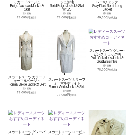
ャカードベージュ
ジュ無地
レー×チェック
Beige Jacquard Jacket &
Solid Beige Jacket & Skirt
Gray Plaid Semi-Long
Skirt
for S/S
Jacket
通常価格
通常価格
通常価格
78,000円
78,000円
49,000円
(税別)
(税別)
(税別)
スカートスーツ グレー×
ピンク チェック柄
Plaid Collarless Jacket &
Skirt Ensemble
通常価格
78,000円
(税別)
スカートスーツ カラーフ
スカートスーツ カラーフ
ォーマルベージュ
ォーマルホワイト
Formal Beige Jacket & Skirt
Formal White Jacket & Skirt
通常価格
通常価格
78,000円
(税別)
78,000円
(税別)
スカートスーツ グレーバ
スカートスーツ ロービン