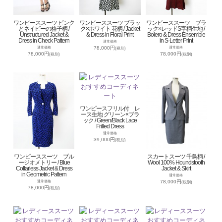
ワンピーススーツ ピンク
ワンピーススーツ ブラッ
ワンピーススーツ ブラ
とネイビーの格子柄 /
ク×ホワイト 花柄 / Jacket
ック×レッドS字柄生地 /
Unstructured Jacket &
& Dress in Floral Print
Bolero & Dress Ensemble
Dress in Check Pattern
in S-Letter Print
通常価格
78,000円
通常価格
通常価格
(税別)
78,000円
78,000円
(税別)
(税別)
ワンピースフリル付 レ
ース生地 グリーン×ブラ
ック / Green/Black Lace
Frilled Dress
通常価格
39,000円
(税別)
ワンピーススーツ ブル
スカートスーツ 千鳥柄 /
ージオメトリー / Blue
Wool 100% Houndstooth
Collarless Jacket & Dress
Jacket & Skirt
in Geometric Pattern
通常価格
78,000円
通常価格
(税別)
78,000円
(税別)