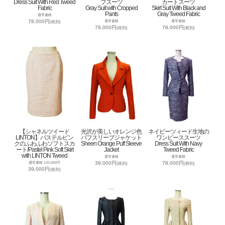
Dress Suit With Red Tweed
プスーツ
カートスーツ
Fabric
Gray Suit with Cropped
Skirt Suit With Black and
Pants
Gray Tweed Fabric
通常価格
78,000円
通常価格
通常価格
(税別)
78,000円
78,000円
(税別)
(税別)
【シャネルツイード
光沢が美しいオレンジ色
ネイビーツィード生地の
LINTON】パステルピン
パフスリーブジャケット
ワンピーススーツ
クのふわふわソフトスカ
Sheen Orange Puff Sleeve
Dress Suit With Navy
ート/Pastel Pink Soft Skirt
Jacket
Tweed Fabric
with LINTON Tweed
通常価格
通常価格
39,000円
78,000円
通常価格 120,000円
(税別)
(税別)
39,000円
(税別)