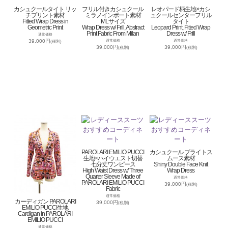
カシュクールタイト リッ
フリル付きカシュクール
レオパード柄生地×カシ
チプリント素材
ミラノインポート素材
ュクールセンターフリル
Fitted Wrap Dress in
MLサイズ
タイト
Geometric Print
Wrap Dress w/ Frill, Abstract
Leopard Print, Fitted Wrap
Print Fabric From Milan
Dress w/ Frill
通常価格
39,000円
通常価格
通常価格
(税別)
39,000円
39,000円
(税別)
(税別)
PAROLARI EMILIO PUCCI
カシュクール ブライトス
生地×ハイウエスト切替
ムース素材
七分丈ワンピース
Shiny Double Face Knit
High Waist Dress w/ Three
Wrap Dress
Quarter Sleeve Made of
通常価格
PAROLARI EMILIO PUCCI
39,000円
(税別)
Fabric
通常価格
カーディガン PAROLARI
39,000円
(税別)
EMILIO PUCCI生地
Cardigan in PAROLARI
EMILIO PUCCI
通常価格