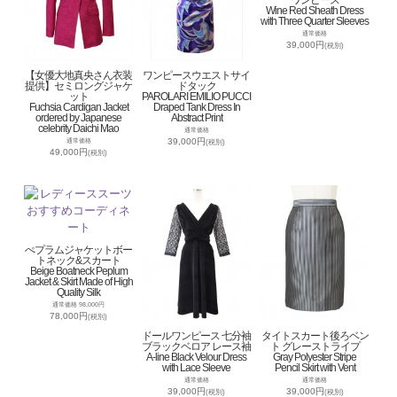
ワンピース
Wine Red Sheath Dress
with Three Quarter Sleeves
通常価格
39,000円
(税別)
【女優大地真央さん衣装
ワンピースウエストサイ
提供】セミロングジャケ
ドタック
ット
PAROLARI EMILIO PUCCI
Fuchsia Cardigan Jacket
Draped Tank Dress In
ordered by Japanese
Abstract Print
celebrity Daichi Mao
通常価格
39,000円
通常価格
(税別)
49,000円
(税別)
ぺプラムジャケットボー
トネック&スカート
Beige Boatneck Peplum
Jacket & Skirt Made of High
Quality Silk
通常価格 98,000円
78,000円
(税別)
ドールワンピース 七分袖
タイトスカート後ろベン
ブラックベロア レース袖
ト グレーストライプ
A-line Black Velour Dress
Gray Polyester Stripe
with Lace Sleeve
Pencil Skirt with Vent
通常価格
通常価格
39,000円
39,000円
(税別)
(税別)