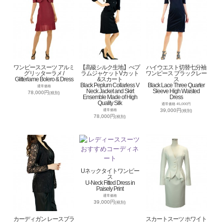
ワンピーススーツ アルミ
【高級シルク生地】ぺプ
ハイウエスト切替七分袖
グリッターラメ /
ラムジャケットVカット
ワンピース ブラックレー
Glitterlame Bolero & Dress
&スカート
ス
Black Peplum Collarless V
Black Lace Three Quarter
通常価格
Neck Jacket and Skirt
Sleeve High Waisted
78,000円
(税別)
Ensemble Made of High
Dress
Quality Silk
通常価格 45,000円
39,000円
通常価格
(税別)
78,000円
(税別)
Uネックタイトワンピー
ス
U-Neck Fitted Dress in
Paisely Print
通常価格
39,000円
(税別)
カーディガン レースブラ
スカートスーツ ホワイト