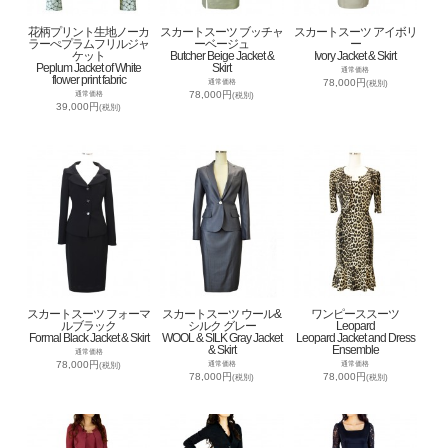
花柄プリント生地ノーカ
スカートスーツ ブッチャ
スカートスーツ アイボリ
ラーぺプラムフリルジャ
ーベージュ
ー
ケット
Butcher Beige Jacket &
Ivory Jacket & Skirt
Peplum Jacket of White
Skirt
通常価格
flower print fabric
78,000円
通常価格
(税別)
78,000円
通常価格
(税別)
39,000円
(税別)
スカートスーツ フォーマ
スカートスーツ ウール&
ワンピーススーツ
ルブラック
シルク グレー
Leopard
Formal Black Jacket & Skirt
WOOL & SILK Gray Jacket
Leopard Jacket and Dress
& Skirt
Ensemble
通常価格
78,000円
通常価格
通常価格
(税別)
78,000円
78,000円
(税別)
(税別)