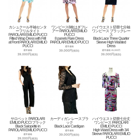
カシュクール半袖センタ
ワンピース8枚はぎフレ
ハイウエスト切替七分袖
ーフリルタイト
アー PAROLARI EMILIO
ワンピース ブラックレー
PAROLARI EMILIO PUCCI
PUCCI
ス
Fitted Wrap Dress with Frill
8 panels Flare Dress
Black Lace Three Quarter
at Front PAROLARI EMILIO
PAROLARI EMILIO PUCCI
Sleeve High Waisted
PUCCI
Dress
通常価格
39,000円
通常価格
通常価格 45,000円
(税別)
39,000円
39,000円
(税別)
(税別)
サロペット PAROLARI
カーディガン レースブラ
ハイウエスト切替七分丈
EMILIO PUCCI ブラック
ック
ワンピース PAROLARI
Black Salopette in
Black Lace Cardigan
EMILIO PUCCI
PAROLARI EMILIO PUCCI
High Waist Dress with 3/4
通常価格
Sleeve PAROLARI EMILIO
39,000円
通常価格
(税別)
PUCCI
39,000円
(税別)