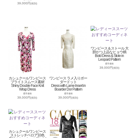
39,000円
(税別)
ワンピース＆ストール 大
胆かつ上品なヒョウ柄
Bold Dress & Stole in
Leopard Pattern
通常価格
39,000円
(税別)
カシュクールワンピース
ワンピース ラメ入りボー
ブライトスムース素材
ダードット
Shiny Double Face Knit
Dress with Lame Insert in
Wrap Dress
Boarder Dor Pattern
通常価格
通常価格
39,000円
39,000円
(税別)
(税別)
カシュクールワンピース
ストレッチベロア10色