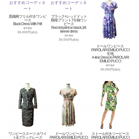
黒織柄フリル付きワンピ
ブラック×レッドドット
ース
模様プリント7分袖ワン
Black Dress With Frill
ピース
Red dot print on black,3/4
通常価格
sleeve dress
39,000円
(税別)
通常価格
39,000円
(税別)
ドールワンピース
PAROLARI EMILIO PUCCI
生地
A-line Dress in PAROLARI
EMILIO PUCCI
通常価格
39,000円
(税別)
ワンピーススーツ ホワイ
ドールワンピース
ストール付きツーピース
ト&ブラックレース
PAROLARI EMILIO PUCCI
PAROLARI EMILIO PUCCI