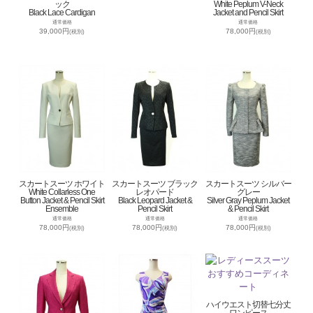
ック
White Peplum V-Neck
Black Lace Cardigan
Jacket and Pencil Skirt
通常価格
通常価格
39,000円
78,000円
(税別)
(税別)
スカートスーツ ホワイト
スカートスーツ ブラック
スカートスーツ シルバー
White Collarless One
レオパード
グレー
Button Jacket & Pencil Skirt
Black Leopard Jacket &
Silver Gray Peplum Jacket
Ensemble
Pencil Skirt
& Pencil Skirt
通常価格
通常価格
通常価格
78,000円
78,000円
78,000円
(税別)
(税別)
(税別)
ハイウエスト切替七分丈