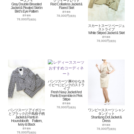
ーズアイ
グツイードレッド
Gray Double Breasted
Red Collarless Jacket &
Jacket & Pleated Skirt in
Flared Skirt
Bird’s Eye Pattern
通常価格
78,000円
通常価格
(税別)
78,000円
(税別)
スカートスーツ ベージュ
ストライプ
White Striped Jacket & Skirt
通常価格
78,000円
(税別)
パンツスーツ 爽やかなネ
イビーにピンクのストラ
イプ
Fresh Navy Jacket And
Pants Ensemble in Pink
Stripe
通常価格
78,000円
(税別)
パンツスーツ アイボリー
ワンピーススーツ シャン
とブラックの千鳥格子柄
タンドット
Jacket & Pants in
Shantung Dot Jacket &
Houndstooth Pattern,
Dress
Ivory & Black
通常価格
78,000円
通常価格
(税別)
78,000円
(税別)