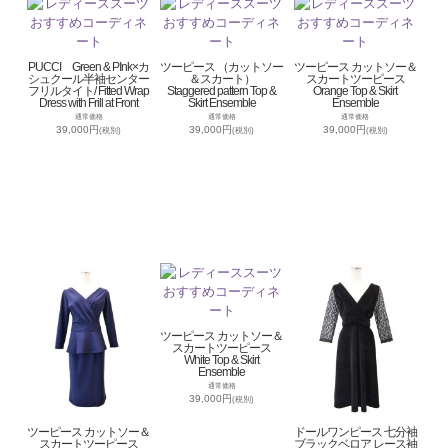
PUCCI Green & PInk×カ
ツーピース （カットソー
ツーピース カットソー＆
シュクール半袖センター
＆スカート）
スカートツーピース
フリルタイト/ Fitted Wrap
Staggered pattern Top &
Orange Top & Skirt
Dress with Frill at Front
Skirt Ensemble
Ensemble
通常価格
通常価格
通常価格
39,000円
39,000円
39,000円
(税別)
(税別)
(税別)
ツーピース カットソー＆
スカートツーピース
White Top & Skirt
Ensemble
通常価格
39,000円
(税別)
ツーピース カットソー＆
ドールワンピース 七分袖
スカートツーピース
ブラックベロア レース袖