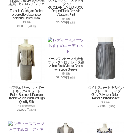
【女優大地真央さん衣装
ワンピースウエストサイ
提供】セミロングジャケ
ドタック
ット
PAROLARI EMILIO PUCCI
Fuchsia Cardigan Jacket
Draped Tank Dress In
ordered by Japanese
Abstract Print
celebrity Daichi Mao
通常価格
39,000円
通常価格
(税別)
49,000円
(税別)
ドールワンピース 七分袖
ブラックベロア レース袖
A-line Black Velour Dress
with Lace Sleeve
通常価格
39,000円
(税別)
ぺプラムジャケットボー
タイトスカート後ろベン
トネック&スカート
ト グレーストライプ
Beige Boatneck Peplum
Gray Polyester Stripe
Jacket & Skirt Made of High
Pencil Skirt with Vent
Quality Silk
通常価格
39,000円
通常価格 98,000円
(税別)
78,000円
(税別)