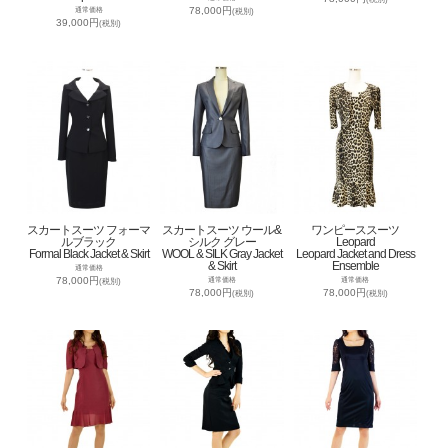
78,000円
通常価格
(税別)
39,000円
(税別)
スカートスーツ フォーマ
スカートスーツ ウール&
ワンピーススーツ
ルブラック
シルク グレー
Leopard
Formal Black Jacket & Skirt
WOOL & SILK Gray Jacket
Leopard Jacket and Dress
& Skirt
Ensemble
通常価格
78,000円
通常価格
通常価格
(税別)
78,000円
78,000円
(税別)
(税別)