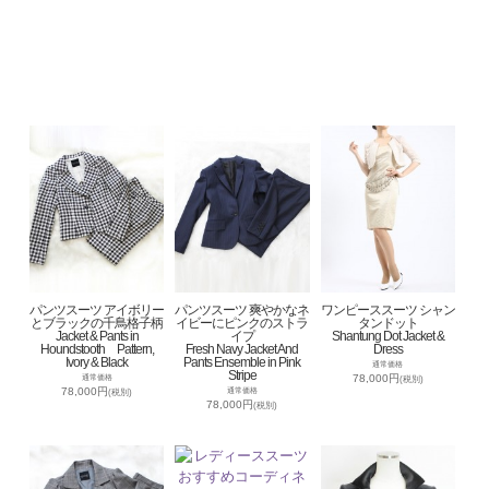
パンツスーツ アイボリー
パンツスーツ 爽やかなネ
ワンピーススーツ シャン
とブラックの千鳥格子柄
イビーにピンクのストラ
タンドット
Jacket & Pants in
イプ
Shantung Dot Jacket &
Houndstooth Pattern,
Fresh Navy Jacket And
Dress
Ivory & Black
Pants Ensemble in Pink
通常価格
Stripe
78,000円
通常価格
(税別)
78,000円
通常価格
(税別)
78,000円
(税別)