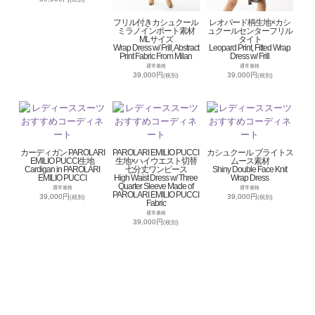
フリル付きカシュクール
レオパード柄生地×カシ
ミラノインポート素材
ュクールセンターフリル
MLサイズ
タイト
Wrap Dress w/ Frill, Abstract
Leopard Print, Fitted Wrap
Print Fabric From Milan
Dress w/ Frill
通常価格
通常価格
39,000円
39,000円
(税別)
(税別)
カーディガン PAROLARI
PAROLARI EMILIO PUCCI
カシュクール ブライトス
EMILIO PUCCI生地
生地×ハイウエスト切替
ムース素材
Cardigan in PAROLARI
七分丈ワンピース
Shiny Double Face Knit
EMILIO PUCCI
High Waist Dress w/ Three
Wrap Dress
Quarter Sleeve Made of
通常価格
通常価格
PAROLARI EMILIO PUCCI
39,000円
39,000円
(税別)
(税別)
Fabric
通常価格
39,000円
(税別)