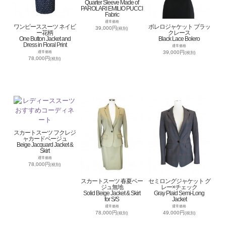
Quarter Sleeve Made of
PAROLARI EMILIO PUCCI
Fabric
通常価格
ワンピーススーツ ネイビ
ボレロジャケット ブラッ
39,000円
(税別)
ー花柄
クレース
One Button Jacket and
Black Lace Bolero
Dress in Floral Print
通常価格
39,000円
通常価格
(税別)
78,000円
(税別)
スカートスーツ フクレジ
ャカードベージュ
Beige Jacquard Jacket &
Skirt
通常価格
78,000円
(税別)
スカートスーツ 春夏ベー
セミロングジャケット グ
ジュ無地
レー×チェック
Solid Beige Jacket & Skirt
Gray Plaid Semi-Long
for S/S
Jacket
通常価格
通常価格
78,000円
49,000円
(税別)
(税別)