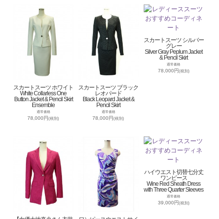
スカートスーツ シルバー
グレー
Silver Gray Peplum Jacket
& Pencil Skirt
通常価格
78,000円
(税別)
スカートスーツ ホワイト
スカートスーツ ブラック
White Collarless One
レオパード
Button Jacket & Pencil Skirt
Black Leopard Jacket &
Ensemble
Pencil Skirt
通常価格
通常価格
78,000円
78,000円
(税別)
(税別)
ハイウエスト切替七分丈
ワンピース
Wine Red Sheath Dress
with Three Quarter Sleeves
通常価格
39,000円
(税別)