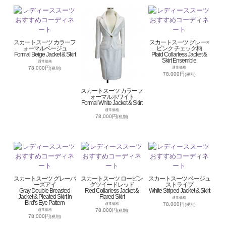
スカートスーツ カラーフ
スカートスーツ グレー×
ォーマルベージュ
ピンク チェック柄
Formal Beige Jacket & Skirt
Plaid Collarless Jacket &
Skirt Ensemble
通常価格
78,000円
通常価格
(税別)
78,000円
(税別)
スカートスーツ カラーフ
ォーマルホワイト
Formal White Jacket & Skirt
通常価格
78,000円
(税別)
スカートスーツ グレーバ
スカートスーツ ロービン
スカートスーツ ベージュ
ーズアイ
グツイードレッド
ストライプ
Gray Double Breasted
Red Collarless Jacket &
White Striped Jacket & Skirt
Jacket & Pleated Skirt in
Flared Skirt
通常価格
Bird’s Eye Pattern
78,000円
通常価格
(税別)
78,000円
通常価格
(税別)
78,000円
(税別)