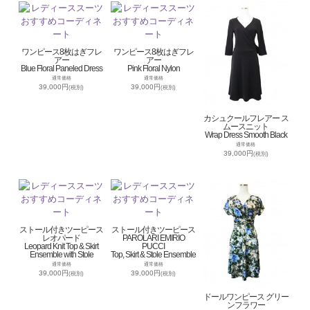
ワンピース8枚はぎフレ
ワンピース8枚はぎフレ
アー
アー
Blue Floral Paneled Dress
Pink Floral Nylon
通常価格
通常価格
39,000円
39,000円
(税別)
(税別)
カシュクールフレアー ス
ムースニット
Wrap Dress Smooth Black
通常価格
39,000円
(税別)
ストール付きツーピース
ストール付きツーピース
レオパード
PAROLARI EMIRIO
Leopard Knit Top & Skirt
PUCCI
Ensemble with Stole
Top, Skirt & Stole Ensemble
通常価格
通常価格
39,000円
39,000円
(税別)
(税別)
ドールワンピース グリー
ンフラワー