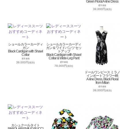
Green Floral A-line Dress
通常価格
39,000円
(税別)
ショールカラーカーディ
ショールカラーカーディ
ガン
ガン＆ワイドパンツ セッ
Black Cardigan with Shawl
トアップ
Collar
Black Cardigan with Shawl
Collar & Wide-Leg Pant
通常価格
39,000円
通常価格
(税別)
78,000円
(税別)
ドールワンピース ミラノ
インポートフラワー柄
A-line Dress, Black Floral
from Milan
通常価格
39,000円
(税別)
カシュクールタイト
PAROLARI EMILIO PUCCI