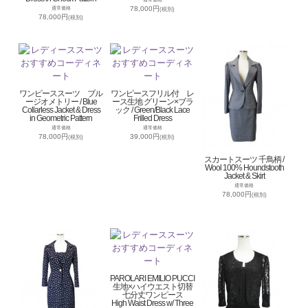
78,000円
通常価格
(税別)
78,000円
(税別)
ワンピーススーツ ブル
ワンピースフリル付 レ
ージオメトリー / Blue
ース生地 グリーン×ブラ
Collarless Jacket & Dress
ック / Green/Black Lace
in Geometric Pattern
Frilled Dress
通常価格
通常価格
78,000円
39,000円
(税別)
(税別)
スカートスーツ 千鳥柄 /
Wool 100% Houndstooth
Jacket & Skirt
通常価格
78,000円
(税別)
PAROLARI EMILIO PUCCI
生地×ハイウエスト切替
七分丈ワンピース
High Waist Dress w/ Three