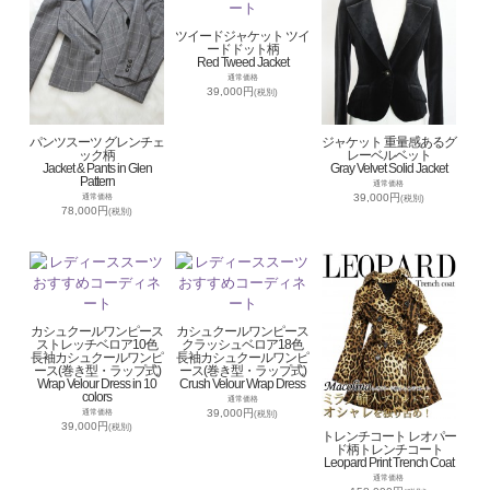
ツイードジャケット ツイ
ードドット柄
Red Tweed Jacket
通常価格
39,000円
(税別)
パンツスーツ グレンチェ
ジャケット 重量感あるグ
ック柄
レーベルベット
Jacket & Pants in Glen
Gray Velvet Solid Jacket
Pattern
通常価格
39,000円
通常価格
(税別)
78,000円
(税別)
カシュクールワンピース
カシュクールワンピース
ストレッチベロア10色
クラッシュベロア18色
長袖カシュクールワンピ
長袖カシュクールワンピ
ース(巻き型・ラップ式)
ース(巻き型・ラップ式)
Wrap Velour Dress in 10
Crush Velour Wrap Dress
colors
通常価格
39,000円
通常価格
(税別)
39,000円
(税別)
トレンチコート レオパー
ド柄トレンチコート
Leopard Print Trench Coat
通常価格