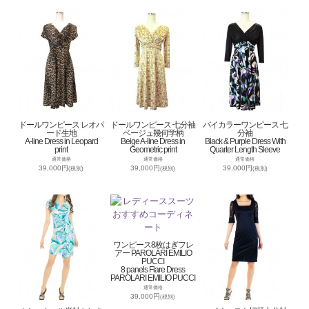
ドールワンピース レオパ
ドールワンピース 七分袖
バイカラーワンピース 七
ード生地
ベージュ幾何学柄
分袖
A-line Dress in Leopard
Beige A-line Dress in
Black & Purple Dress With
print
Geometric print
Quarter Length Sleeve
通常価格
通常価格
通常価格
39,000円
39,000円
39,000円
(税別)
(税別)
(税別)
ワンピース8枚はぎフレ
アー PAROLARI EMILIO
PUCCI
8 panels Flare Dress
PAROLARI EMILIO PUCCI
通常価格
39,000円
(税別)