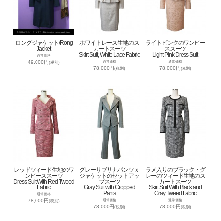
ロングジャケット/Rong
ホワイトレース生地のス
ライトピンクのワンピー
Jacket
カートスーツ
ススーツ
Skirt Suit, White Lace Fabric
Light Pink Dress Suit
通常価格
49,000円
通常価格
通常価格
(税別)
78,000円
78,000円
(税別)
(税別)
レッドツィード生地のワ
グレーサブリナパンツｘ
ラメ入りのブラック・グ
ンピーススーツ
ジャケットのセットアッ
レーのツィード生地のス
Dress Suit With Red Tweed
プスーツ
カートスーツ
Fabric
Gray Suit with Cropped
Skirt Suit With Black and
Pants
Gray Tweed Fabric
通常価格
78,000円
通常価格
通常価格
(税別)
78,000円
78,000円
(税別)
(税別)