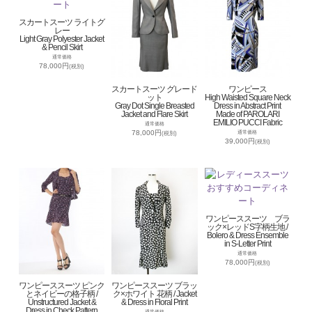
スカートスーツ ライトグ
レー
Light Gray Polyester Jacket
& Pencil Skirt
通常価格
78,000円
(税別)
スカートスーツ グレード
ワンピース
ット
High Waisted Square Neck
Gray Dot Single Breasted
Dress in Abstract Print
Jacket and Flare Skirt
Made of PAROLARI
EMILIO PUCCI Fabric
通常価格
78,000円
通常価格
(税別)
39,000円
(税別)
ワンピーススーツ ブラ
ック×レッドS字柄生地 /
Bolero & Dress Ensemble
in S-Letter Print
通常価格
78,000円
(税別)
ワンピーススーツ ピンク
ワンピーススーツ ブラッ
とネイビーの格子柄 /
ク×ホワイト 花柄 / Jacket
Unstructured Jacket &
& Dress in Floral Print
Dress in Check Pattern
通常価格