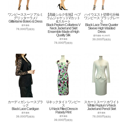
ワンピーススーツ アルミ
【高級シルク生地】ぺプ
ハイウエスト切替七分袖
グリッターラメ /
ラムジャケットVカット
ワンピース ブラックレー
Glitterlame Bolero & Dress
&スカート
ス
Black Peplum Collarless V
Black Lace Three Quarter
通常価格
Neck Jacket and Skirt
Sleeve High Waisted
78,000円
(税別)
Ensemble Made of High
Dress
Quality Silk
通常価格 45,000円
39,000円
通常価格
(税別)
78,000円
(税別)
カーディガン レースブラ
Uネックタイトワンピー
スカートスーツ ホワイト
ック
ス
White Peplum V-Neck
Black Lace Cardigan
U-Neck Fitted Dress in
Jacket and Pencil Skirt
Paisely Print
通常価格
通常価格
39,000円
78,000円
通常価格
(税別)
(税別)
39,000円
(税別)