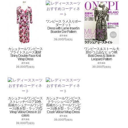
ワンピース ラメ入りボー
ダードット
Dress with Lame Insert in
Boarder Dor Pattern
通常価格
39,000円
(税別)
カシュクールワンピース
ワンピース＆ストール 大
ブライトスムース素材
胆かつ上品なヒョウ柄
Shiny Double Face Knit
Bold Dress & Stole in
Wrap Dress
Leopard Pattern
通常価格
通常価格
39,000円
39,000円
(税別)
(税別)
カシュクールワンピース
カシュクールワンピース
ストレッチベロア10色
クラッシュベロア18色
長袖カシュクールワンピ
長袖カシュクールワンピ
ース(巻き型・ラップ式)
ース(巻き型・ラップ式)
Wrap Velour Dress in 10
Crush Velour Wrap Dress
colors
通常価格
39,000円
通常価格
(税別)
39,000円
(税別)