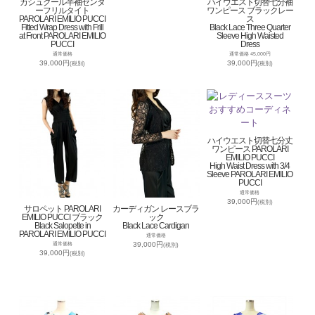
カシュクール半袖センタ
ハイウエスト切替七分袖
ーフリルタイト
ワンピース ブラックレー
PAROLARI EMILIO PUCCI
ス
Fitted Wrap Dress with Frill
Black Lace Three Quarter
at Front PAROLARI EMILIO
Sleeve High Waisted
PUCCI
Dress
通常価格
通常価格 45,000円
39,000円
39,000円
(税別)
(税別)
ハイウエスト切替七分丈
ワンピース PAROLARI
EMILIO PUCCI
High Waist Dress with 3/4
Sleeve PAROLARI EMILIO
PUCCI
通常価格
39,000円
(税別)
サロペット PAROLARI
カーディガン レースブラ
EMILIO PUCCI ブラック
ック
Black Salopette in
Black Lace Cardigan
PAROLARI EMILIO PUCCI
通常価格
39,000円
通常価格
(税別)
39,000円
(税別)