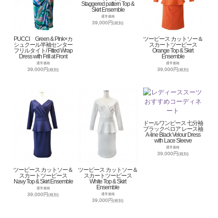
Staggered pattern Top &
Skirt Ensemble
通常価格
39,000円
(税別)
PUCCI Green & PInk×カ
ツーピース カットソー＆
シュクール半袖センター
スカートツーピース
フリルタイト/ Fitted Wrap
Orange Top & Skirt
Dress with Frill at Front
Ensemble
通常価格
通常価格
39,000円
39,000円
(税別)
(税別)
ドールワンピース 七分袖
ブラックベロア レース袖
A-line Black Velour Dress
with Lace Sleeve
通常価格
39,000円
(税別)
ツーピース カットソー＆
ツーピース カットソー＆
スカートツーピース
スカートツーピース
Navy Top & Skirt Ensemble
White Top & Skirt
Ensemble
通常価格
39,000円
通常価格
(税別)
39,000円
(税別)