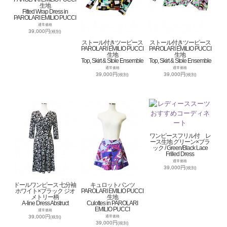
生地
Fitted Wrap Dress in
PAROLARI EMILIO PUCCI
通常価格
39,000円
(税別)
ストール付きツーピース
ストール付きツーピース
PAROLARI EMILIO PUCCI
PAROLARI EMILIO PUCCI
生地
生地
Top, Skirt & Stole Ensemble
Top, Skirt & Stole Ensemble
通常価格
通常価格
39,000円
39,000円
(税別)
(税別)
ワンピースフリル付 レ
ース生地 グリーン×ブラ
ック / Green/Black Lace
Frilled Dress
通常価格
39,000円
(税別)
ドールワンピース 七分袖
キュロットパンツ
ホワイト×ブラック ジオ
PAROLARI EMILIO PUCCI
メトリー柄
生地
A-line Dress Abstruct
Culottes in PAROLARI
EMILIO PUCCI
通常価格
39,000円
通常価格
(税別)
39,000円
(税別)