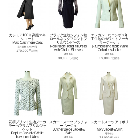
カシミア100％ 高級マキ
ブラック無地シフォン袖
エレガントなエンボス加
シコート
ロールネックフロントフ
工生地のホワイトノーカ
Maxi Cashmere Coat
リルワンピース
ラージャケッ
Role Neck Front Frill Dress
ト/Embossing fabric White
通常価格 170,000円
with Chiffon Sleeves
Collarless Jacket
170,000円
(税別)
通常価格
通常価格
39,000円
39,000円
(税別)
(税別)
花柄プリント生地ノーカ
スカートスーツ ブッチャ
スカートスーツ アイボリ
ラーぺプラムフリルジャ
ーベージュ
ー
ケット
Butcher Beige Jacket &
Ivory Jacket & Skirt
Peplum Jacket of White
Skirt
通常価格
flower print fabric
78,000円
通常価格
(税別)