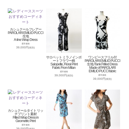
カシュクールフレアー
PAROLARI EMILIO PUCCI
生地
A-line Wrap Dress
通常価格
39,000円
(税別)
サロペット ミラノインポ
ワンピースフリル付
ートフラワー柄
PAROLARI EMILIO PUCCI
Salopette, Floral Print
生地 /Tank Frilled Dress
Fabric From Milan
Made of PAROLARI
EMILIO PUCCI fabric
通常価格
39,000円
通常価格
(税別)
39,000円
(税別)
カシュクールタイト リッ
チプリント素材
Fitted Wrap Dress in
Geometric Print
通常価格
39,000円
(税別)