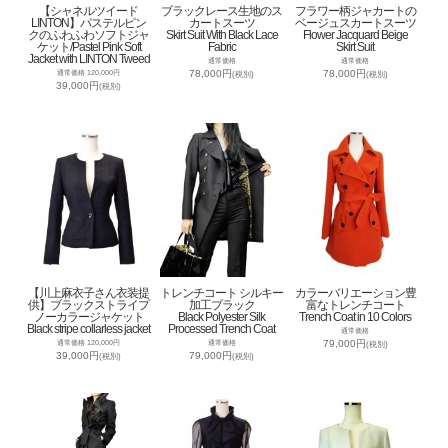
【シャネルツイード
ブラックレース生地のス
フラワー柄ジャカートの
LINTON】パステルピン
カートスーツ
ベージュスカートスーツ
クのふわふわソフトジャ
Skirt Suit With Black Lace
Flower Jacquard Beige
ケット/Pastel Pink Soft
Fabric
Skirt Suit
Jacket with LINTON Tweed
通常価格
通常価格
78,000円
78,000円
通常価格 120,000円
(税別)
(税別)
39,000円
(税別)
【川上麻衣子さん衣装提
トレンチコート シルキー
カラーバリエーション豊
供】ブラックストライプ
加工ブラック
富なトレンチコート
ノーカラージャケット
Black Polyester Silk
Trench Coat in 10 Colors
Black stripe collarless jacket
Processed Trench Coat
通常価格
79,000円
通常価格 120,000円
通常価格
(税別)
39,000円
79,000円
(税別)
(税別)