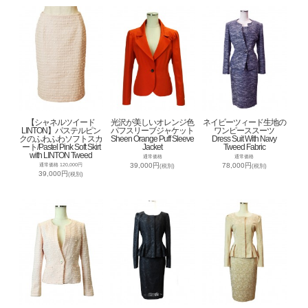
【シャネルツイード
光沢が美しいオレンジ色
ネイビーツィード生地の
LINTON】パステルピン
パフスリーブジャケット
ワンピーススーツ
クのふわふわソフトスカ
Sheen Orange Puff Sleeve
Dress Suit With Navy
ート/Pastel Pink Soft Skirt
Jacket
Tweed Fabric
with LINTON Tweed
通常価格
通常価格
39,000円
78,000円
通常価格 120,000円
(税別)
(税別)
39,000円
(税別)