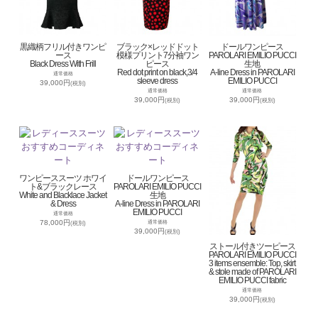
黒織柄フリル付きワンピ
ブラック×レッドドット
ドールワンピース
ース
模様プリント7分袖ワン
PAROLARI EMILIO PUCCI
Black Dress With Frill
ピース
生地
Red dot print on black,3/4
A-line Dress in PAROLARI
通常価格
sleeve dress
EMILIO PUCCI
39,000円
(税別)
通常価格
通常価格
39,000円
39,000円
(税別)
(税別)
ワンピーススーツ ホワイ
ドールワンピース
ト&ブラックレース
PAROLARI EMILIO PUCCI
White and Blacklace Jacket
生地
& Dress
A-line Dress in PAROLARI
EMILIO PUCCI
通常価格
78,000円
通常価格
(税別)
39,000円
(税別)
ストール付きツーピース
PAROLARI EMILIO PUCCI
3 items ensemble: Top, skirt
& stole made of PAROLARI
EMILIO PUCCI fabric
通常価格
39,000円
(税別)