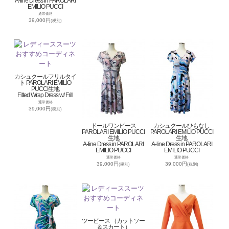
A-line Dress in PAROLARI
EMILIO PUCCI
通常価格
39,000円
(税別)
カシュクールフリルタイ
ト PAROLARI EMILIO
PUCCI生地
Fitted Wrap Dress w/ Frill
通常価格
39,000円
(税別)
ドールワンピース
カシュクールひもなし
PAROLARI EMILIO PUCCI
PAROLARI EMILIO PUCCI
生地
生地
A-line Dress in PAROLARI
A-line Dress in PAROLARI
EMILIO PUCCI
EMILIO PUCCI
通常価格
通常価格
39,000円
39,000円
(税別)
(税別)
ツーピース （カットソー
＆スカート）