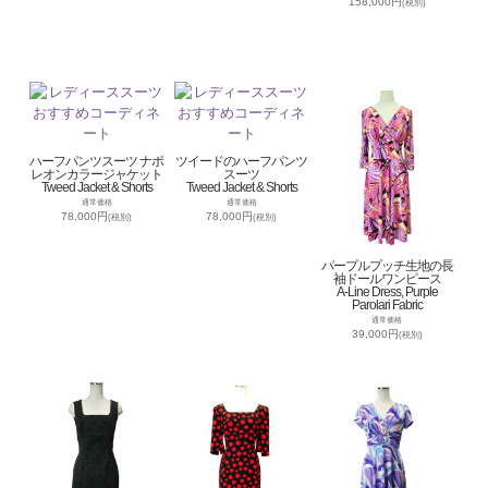
158,000円
(税別)
ハーフパンツスーツ ナポ
ツイードのハーフパンツ
レオンカラージャケット
スーツ
Tweed Jacket & Shorts
Tweed Jacket & Shorts
通常価格
通常価格
78,000円
78,000円
(税別)
(税別)
パープルプッチ生地の長
袖ドールワンピース
A-Line Dress, Purple
Parolari Fabric
通常価格
39,000円
(税別)