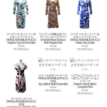
ツーピース カットソー＆
ワンピース8枚はぎフレ
ツーピース カットソー＆
スカートツーピース
アー ピンクペイズリー
スカートツーピース
PAROLARI EMILIO PUCCI
8 Panels Flare Dress in
PAROLARI EMILIO PUCCI
Peplum Top & Pencil Skirt
Pink Paisely Print
Fabric Top & Skirt
通常価格
通常価格
通常価格
39,000円
39,000円
39,000円
(税別)
(税別)
(税別)
ストール付きツーピース
ぺプラムフリルカットソ
PAROLARI EMILIO PUCCI
ー&フレアスカート セッ
生地
トアップ
Top, Skirt & Stole Ensemble
Peplum Top & Skirt in
Leopard Print
通常価格
39,000円
通常価格
(税別)
39,000円
(税別)
ドールワンピース
PAROLARI EMILIO PUCCI
生地