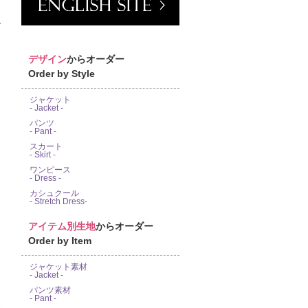
富
デザイン
からオーダー
Order by Style
ジャケット
- Jacket -
パンツ
- Pant -
スカート
- Skirt -
ワンピース
- Dress -
カシュクール
- Stretch Dress-
アイテム別生地
からオーダー
Order by Item
ジャケット素材
- Jacket -
パンツ素材
- Pant -