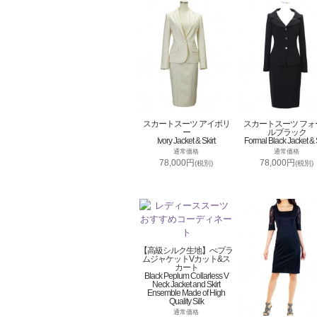
スカートスーツ アイボリ
スカートスーツ フォ
ー
ルブラック
Ivory Jacket & Skirt
Formal Black Jacket & S
通常価格
通常価格
78,000円
78,000円
(税別)
(税別)
【高級シルク生地】ぺプラ
ムジャケットVカット&ス
カート
Black Peplum Collarless V
Neck Jacket and Skirt
Ensemble Made of High
Quality Silk
通常価格