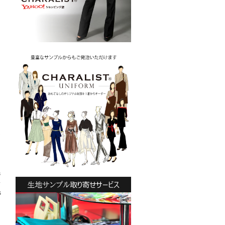
ジ
ス
s