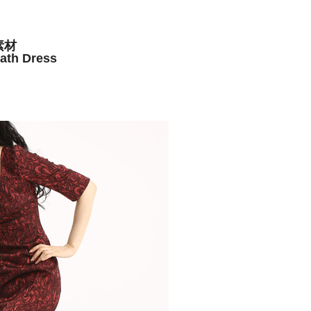
素材
eath Dress