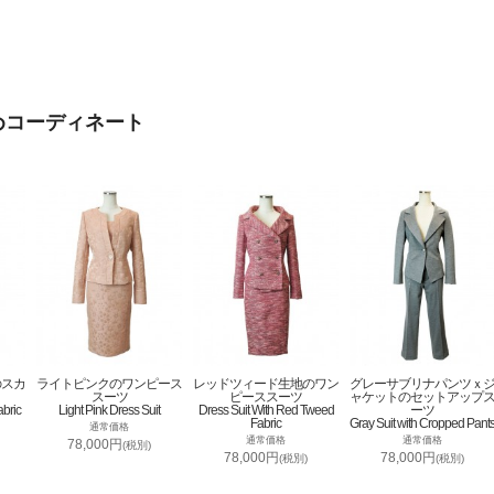
めコーディネート
のスカ
ライトピンクのワンピース
レッドツィード生地のワン
グレーサブリナパンツｘ
スーツ
ピーススーツ
ャケットのセットアップ
abric
Light Pink Dress Suit
Dress Suit With Red Tweed
ーツ
Fabric
Gray Suit with Cropped Pant
通常価格
通常価格
通常価格
78,000円
(税別)
78,000円
78,000円
(税別)
(税別)