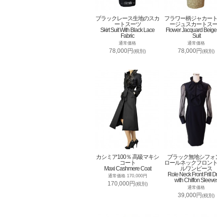
ブラックレース生地のスカ
フラワー柄ジャカー
ートスーツ
ージュスカートス
Skirt Suit With Black Lace
Flower Jacquard Beige 
Fabric
Suit
通常価格
通常価格
78,000円
78,000円
(税別)
(税別)
カシミア100％ 高級マキシ
ブラック無地シフォ
コート
ロールネックフロン
Maxi Cashmere Coat
ルワンピース
Role Neck Front Frill D
通常価格 170,000円
with Chiffon Sleeve
170,000円
(税別)
通常価格
39,000円
(税別)