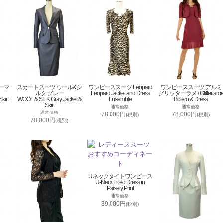
ーマ
スカートスーツ ウール&シ
ワンピーススーツ Leopard
ワンピーススーツ アルミ
ルク グレー
Leopard Jacket and Dress
グリッターラメ / Glitterlam
kirt
WOOL & SILK Gray Jacket &
Ensemble
Bolero & Dress
Skirt
通常価格
通常価格
通常価格
78,000円
78,000円
(税別)
(税別)
78,000円
(税別)
Uネックタイトワンピース
U-Neck Fitted Dress in
Paisely Print
通常価格
39,000円
(税別)