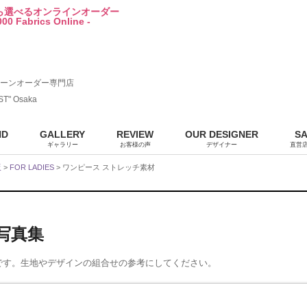
から選べるオンラインオーダー
00 Fabrics Online -
ーンオーダー専門店
ST" Osaka
ND
GALLERY
REVIEW
OUR DESIGNER
S
ギャラリー
お客様の声
デザイナー
直営
販
>
FOR LADIES
> ワンピース ストレッチ素材
ル写真集
です。生地やデザインの組合せの参考にしてください。