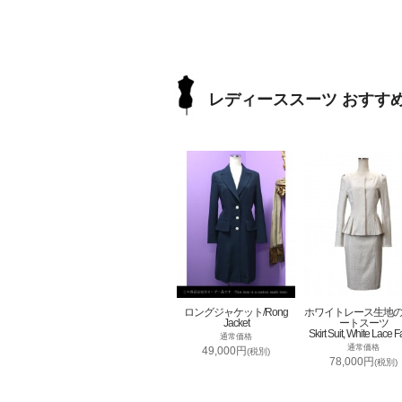
レディーススーツ おすす
ロングジャケット/Rong
ホワイトレース生地
Jacket
ートスーツ
Skirt Suit, White Lace F
通常価格
通常価格
49,000円
(税別)
78,000円
(税別)