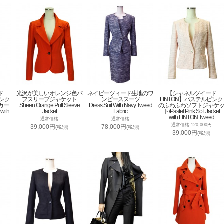
ド
光沢が美しいオレンジ色パ
ネイビーツィード生地のワ
【シャネルツイード
ピンク
フスリーブジャケット
ンピーススーツ
LINTON】パステルピンク
カー
Sheen Orange Puff Sleeve
Dress Suit With Navy Tweed
のふわふわソフトジャケ
 with
Jacket
Fabric
ト/Pastel Pink Soft Jacket
with LINTON Tweed
通常価格
通常価格
通常価格 120,000円
39,000円
78,000円
(税別)
(税別)
39,000円
(税別)