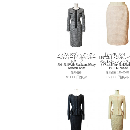
ラメ入りのブラック・グレ
【シャネルツイー
ーのツィード生地のスカー
LINTON】パステル
トスーツ
のふわふわソフトス
Skirt Suit With Black and Gray
ト/Pastel Pink Soft Skirt
Tweed Fabric
LINTON Tweed
通常価格
通常価格 120,000円
78,000円
39,000円
(税別)
(税別)